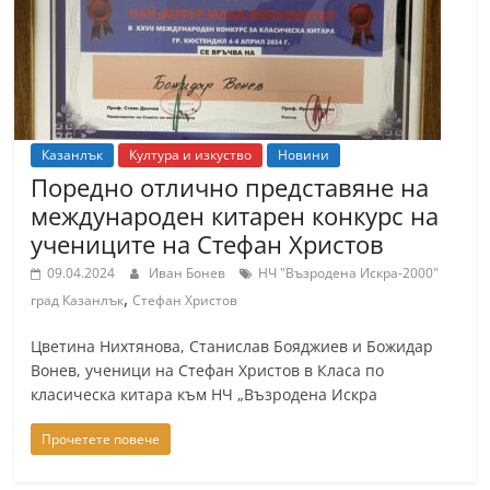
Казанлък
Култура и изкуство
Новини
Поредно отлично представяне на
международен китарен конкурс на
учениците на Стефан Христов
09.04.2024
Иван Бонев
НЧ "Възродена Искра-2000"
,
град Казанлък
Стефан Христов
Цветина Нихтянова, Станислав Бояджиев и Божидар
Вонев, ученици на Стефан Христов в Класа по
класическа китара към НЧ „Възродена Искра
Прочетете повече