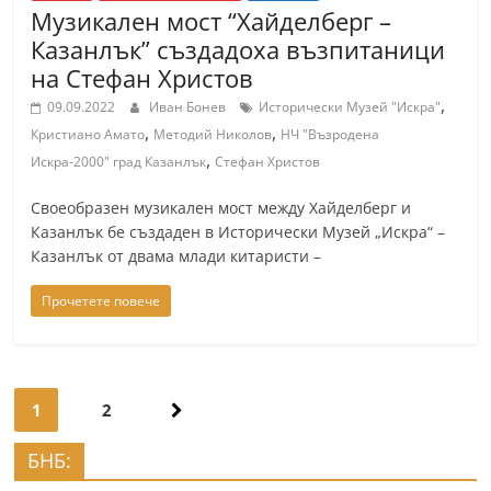
Музикален мост “Хайделберг –
Казанлък” създадоха възпитаници
на Стефан Христов
,
09.09.2022
Иван Бонев
Исторически Музей "Искра"
,
,
Кристиано Амато
Методий Николов
НЧ "Възродена
,
Искра-2000" град Казанлък
Стефан Христов
Своеобразен музикален мост между Хайделберг и
Казанлък бе създаден в Исторически Музей „Искра“ –
Казанлък от двама млади китаристи –
Прочетете повече
Навигация
1
2
БНБ: