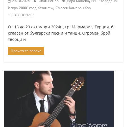
,
23.10.2024
Иван Бонев
Дора Кошева
НЧ "Възродена
,
Искра-2000" град Казанлък
Смесен Камерен Хор
"СЕВТОПОЛИС"
От 16 до 20 октомври 2024г., гр. Мармарис, Турция, бе
огласен от български песни и танци. Огромен брой
творци и
Прочетете повече