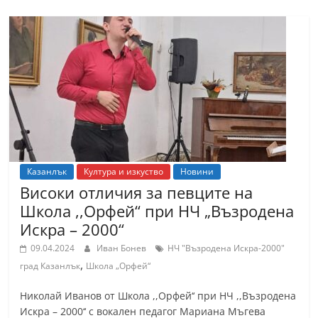
Казанлък
Култура и изкуство
Новини
Високи отличия за певците на
Школа ,,Орфей‘‘ при НЧ „Възродена
Искра – 2000“
09.04.2024
Иван Бонев
НЧ "Възродена Искра-2000"
,
град Казанлък
Школа „Орфей“
Никoлай Иванов от Школа ,,Орфей‘‘ при НЧ ,,Възродена
Искра – 2000‘‘ с вокален педагог Мариана Мъгева