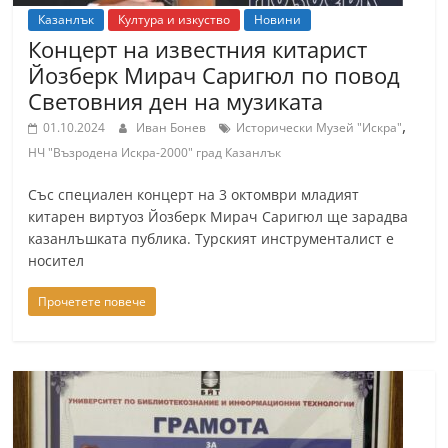
Казанлък
Култура и изкуство
Новини
Концерт на известния китарист
Йозберк Мирач Саригюл по повод
Световния ден на музиката
,
01.10.2024
Иван Бонев
Исторически Музей "Искра"
НЧ "Възродена Искра-2000" град Казанлък
Със специален концерт на 3 октомври младият
китарен виртуоз Йозберк Мирач Саригюл ще зарадва
казанлъшката публика. Турският инструменталист е
носител
Прочетете повече