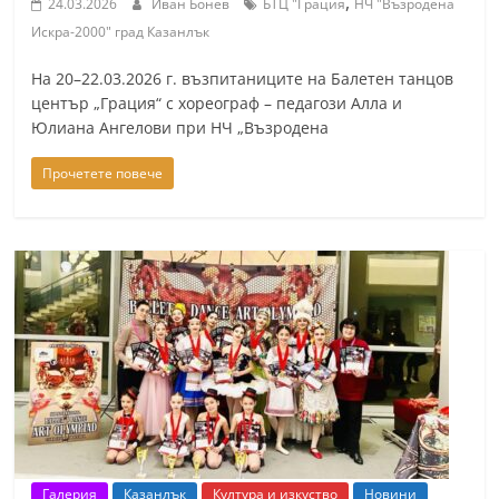
,
24.03.2026
Иван Бонев
БТЦ "Грация
НЧ "Възродена
a
Искра-2000" град Казанлък
k
На 20–22.03.2026 г. възпитаниците на Балетен танцов
-
център „Грация“ с хореограф – педагози Алла и
b
Юлиана Ангелови при НЧ „Възродена
g
Прочетете повече
.
i
n
f
o
,
g
a
l
l
e
Галерия
Казанлък
Култура и изкуство
Новини