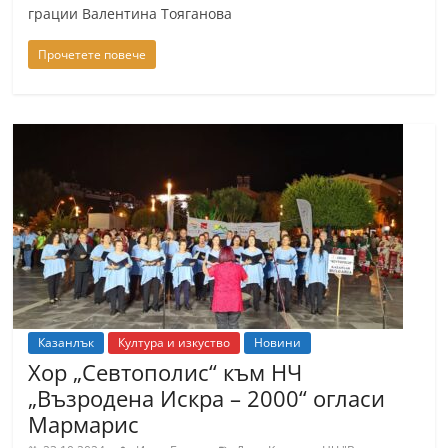
грации Валентина Тояганова
Прочетете повече
Казанлък
Култура и изкуство
Новини
Хор „Севтополис“ към НЧ
„Възродена Искра – 2000“ огласи
Мармарис