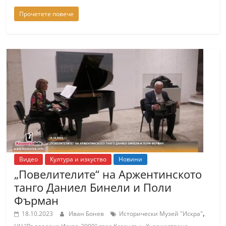
Прочетете повече
Видео
Култура и изкуство
Новини
„Повелителите“ на Аржентинското
танго Даниел Бинели и Поли
Фърман
,
18.10.2023
Иван Бонев
Исторически Музей "Искра"
,