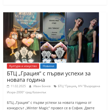
Култура и изкуство
Новини
БТЦ „Грация“ с първи успехи за
новата година
,
11.02.2025
Иван Бонев
БТЦ "Грация
НЧ "Възродена
Искра-2000" град Казанлък
БТЦ „Грация“ с първи успехи за новата година от
конкурсът „Winter Magic“ провел се в София. Двете