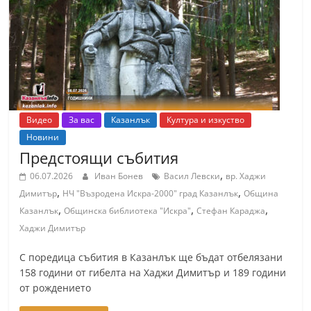
т
К
а
з
а
н
Видео
За вас
Казанлък
Култура и изкуство
л
Новини
ъ
Предстоящи събития
к
,
06.07.2026
Иван Бонев
Васил Левски
вр. Хаджи
и
,
,
Димитър
НЧ "Възродена Искра-2000" град Казанлък
Община
о
,
,
,
Казанлък
Общинска библиотека "Искра"
Стефан Караджа
б
Хаджи Димитър
л
С поредица събития в Казанлък ще бъдат отбелязани
а
158 години от гибелта на Хаджи Димитър и 189 години
с
от рождението
т