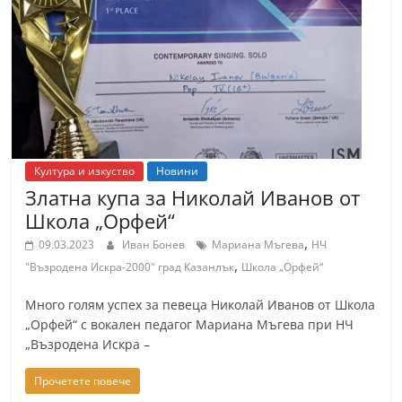
Култура и изкуство
Новини
Златна купа за Николай Иванов от
Школа „Орфей“
,
09.03.2023
Иван Бонев
Мариана Мъгева
НЧ
,
"Възродена Искра-2000" град Казанлък
Школа „Орфей“
Много голям успех за певеца Николай Иванов от Школа
„Орфей“ с вокален педагог Мариана Мъгева при НЧ
„Възродена Искра –
Прочетете повече