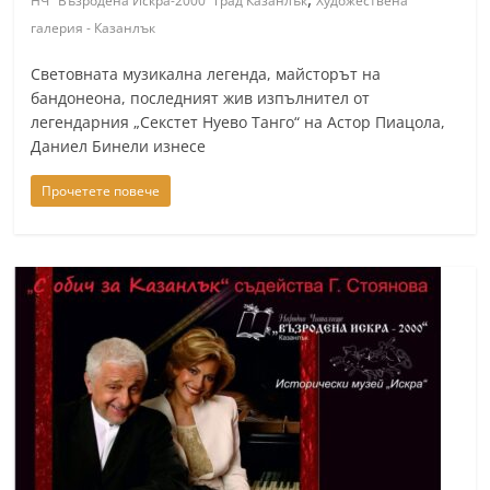
НЧ "Възродена Искра-2000" град Казанлък
Художествена
галерия - Казанлък
Световната музикална легенда, майсторът на
бандонеона, последният жив изпълнител от
легендарния „Секстет Нуево Танго“ на Астор Пиацола,
Даниел Бинели изнесе
Прочетете повече