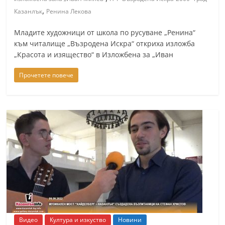
,
Казанлък
Ренина Лекова
Младите художници от школа по русуване „Ренина“
към читалище „Възродена Искра“ откриха изложба
„Красота и изящество“ в Изложбена за „Иван
Прочетете повече
Видео
Култура и изкуство
Новини