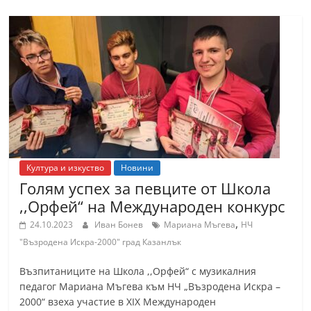
Култура и изкуство
Новини
Голям успех за певците от Школа
,,Орфей“ на Международен конкурс
,
24.10.2023
Иван Бонев
Мариана Мъгева
НЧ
"Възродена Искра-2000" град Казанлък
Възпитаниците на Школа ,,Орфей“ с музикалния
педагог Мариана Мъгева към НЧ „Възродена Искра –
2000“ взеха участие в XIX Международен