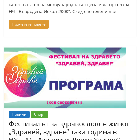
качествата си на международната сцена и да прославя
НЧ ,,Възродена Искра-2000“. След спечелени две
Прочетете повече
Новини
Спорт
Фестивалът за здравословен живот
„Здравей, здраве“ тази година в
НУПИД „Академик Дечко Узунов“