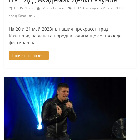
19.05.2023
Иван Бонев
НЧ "Възродена Искра-2000"
град Казанлък
На 20 и 21 май 2023г в нашия прекрасен град
Казанлък, за девета поредна година ще се проведе
фестивал на
Прочетете повече