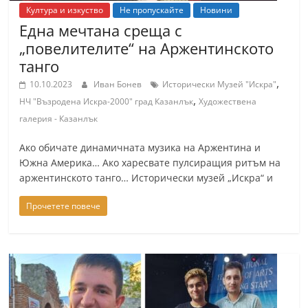
Култура и изкуство
Не пропускайте
Новини
Една мечтана среща с
„повелителите“ на Аржентинското
танго
,
10.10.2023
Иван Бонев
Исторически Музей "Искра"
,
НЧ "Възродена Искра-2000" град Казанлък
Художествена
галерия - Казанлък
Ако обичате динамичната музика на Аржентина и
Южна Америка… Ако харесвате пулсиращия ритъм на
аржентинското танго… Исторически музей „Искра“ и
Прочетете повече