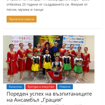
n
отбеляза 25 години от създаването си. Феерия от
песни, музика и танци
l
a
Прочетете повече
k
.
i
n
f
o
,
k
a
z
Казанлък
Култура и изкуство
Новини
a
Пореден успех на възпитаниците
n
на Ансамбъл „Грация“
l