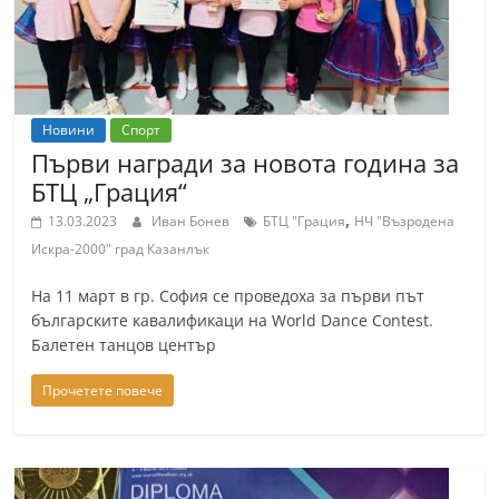
Новини
Спорт
Първи награди за новота година за
БТЦ „Грация“
,
13.03.2023
Иван Бонев
БТЦ "Грация
НЧ "Възродена
Искра-2000" град Казанлък
На 11 март в гр. София се проведоха за първи път
българските кавалификаци на World Dance Contest.
Балетен танцов център
Прочетете повече