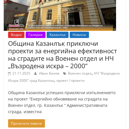
Видео
Галерия
Казанлък
Новини
Община Казанлък приключи
проекти за енергийна ефективност
на сградите на Военен отдел и НЧ
„Възродена искра – 2000“
,
21.11.2025
Иван Бонев
Военен отдел
НЧ "Възродена
,
Искра-2000" град Казанлък
проект / проекти
Община Казанлък успешно приключи изпълнението
на проект “Енергийно обновяване на сградата на
Военен отдел, гр. Казанлък “ Административната
сграда, известна
Прочетете повече