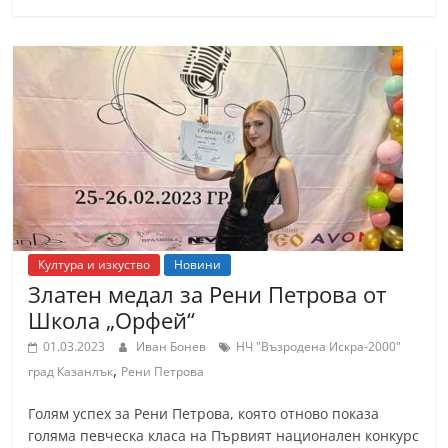
Култура и изкуство
Новини
Златен медал за Рени Петрова от
Школа „Орфей“
01.03.2023
Иван Бонев
НЧ "Възродена Искра-2000"
,
град Казанлък
Рени Петрова
Голям успех за Рени Петрова, която отново показа
голяма певческа класа на Първият национален конкурс