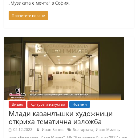
„Музиката е мечта“ в София,
Прочетете повече
Видео
Култура и изкуство
Новини
Млади казанлъшки художници
откриха тематична изложба
,
,
02.12.2022
Иван Бонев
българката
Иван Милев
,
изложбена зала „Иван Милев“
НЧ "Възродена Искра-2000" град