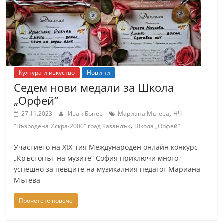
Култура и изкуство
Новини
Седем нови медали за Школа
„Орфей“
,
27.11.2023
Иван Бонев
Мариана Мъгева
НЧ
,
"Възродена Искра-2000" град Казанлък
Школа „Орфей“
Участието на XIX-тия Международен онлайн конкурс
„Кръстопът на музите“ София приключи много
успешно за певците на музикалния педагог Мариана
Мъгева
Прочетете повече