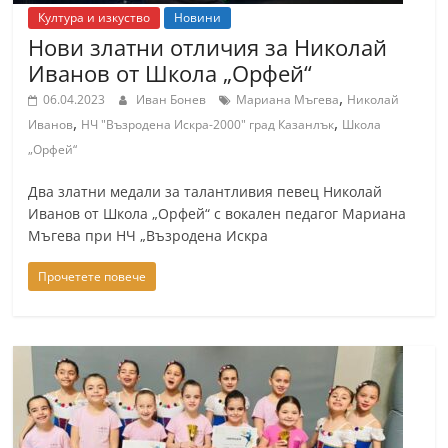
Култура и изкуство
Новини
Нови златни отличия за Николай
Иванов от Школа „Орфей“
,
06.04.2023
Иван Бонев
Мариана Мъгева
Николай
,
,
Иванов
НЧ "Възродена Искра-2000" град Казанлък
Школа
„Орфей“
Два златни медали за талантливия певец Николай
Иванов от Школа „Орфей“ с вокален педагог Мариана
Мъгева при НЧ „Възродена Искра
Прочетете повече