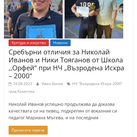
Култура и изкуство
Новини
Сребърни отличия за Николай
Иванов и Ники Тояганов от Школа
,,Орфей‘‘ при НЧ „Възродена Искра
– 2000“
29.08.2023
Иван Бонев
НЧ "Възродена Искра-2000"
град Казанлък
Николай Иванов успешно продължава да доказва
качествата си на певец, подкрепян от вокалния си
педагог Мариана Мъгева, и на последния
Прочетете повече