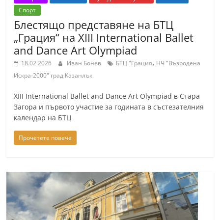
r
Спорт
Блестящо представяне на БТЦ
y
„Грация“ на XIII International Ballet
-
and Dance Art Olympiad
k
,
a
18.02.2026
Иван Бонев
БТЦ "Грация
НЧ "Възродена
Искра-2000" град Казанлък
z
a
XIII International Ballet and Dance Art Olympiad в Стара
n
Загора и първото участие за годината в състезателния
календар на БТЦ
l
a
Прочетете повече
k
.
c
o
m