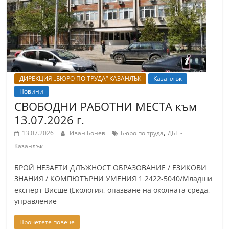
ДИРЕКЦИЯ „БЮРО ПО ТРУДА“ КАЗАНЛЪК
Казанлък
Новини
СВОБОДНИ РАБОТНИ МЕСТА към
13.07.2026 г.
,
13.07.2026
Иван Бонев
Бюро по труда
ДБТ -
Казанлък
БРОЙ НЕЗАЕТИ ДЛЪЖНОСТ ОБРАЗОВАНИЕ / ЕЗИКОВИ
ЗНАНИЯ / КОМПЮТЪРНИ УМЕНИЯ 1 2422-5040/Младши
експерт Висше (Екология, опазване на околната среда,
управление
Прочетете повече