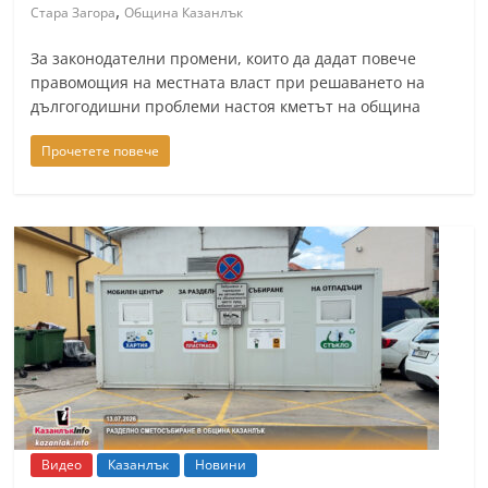
,
Стара Загора
Община Казанлък
За законодателни промени, които да дадат повече
правомощия на местната власт при решаването на
дългогодишни проблеми настоя кметът на община
Прочетете повече
Видео
Казанлък
Новини