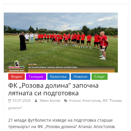
Видео
Галерия
Казанлък
Новини
Спорт
ФК „Розова долина“ започна
лятната си подготовка
,
03.07.2026
Иван Бонев
Атанас Апостолов
ФК "Розова
долина"
21 млади футболисти изведе на подготовка старши
треньорът на ФК „Розова долина“ Атанас Апостолов.