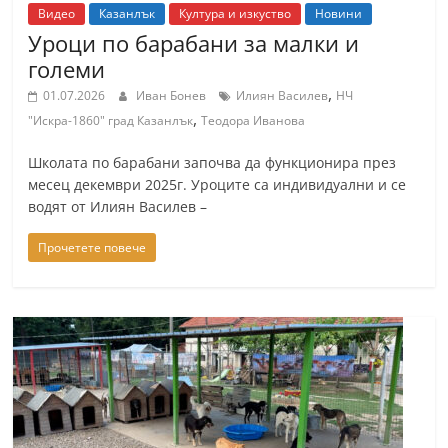
Видео
Казанлък
Култура и изкуство
Новини
Уроци по барабани за малки и
големи
,
01.07.2026
Иван Бонев
Илиян Василев
НЧ
,
"Искра-1860" град Казанлък
Теодора Иванова
Школата по барабани започва да функционира през
месец декември 2025г. Уроците са индивидуални и се
водят от Илиян Василев –
Прочетете повече