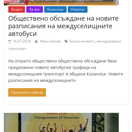
r
Видео
За вас
Казанлък
Новини
y
Обществено обсъждане на новите
-
разписания на междуселищните
k
автобуси
a
,
16.07.2026
Иван Бонев
Балканинвест
междуградски
z
транспорт
a
На открито обществено обществено обсъждане бяха
n
предложени новите автобусни графици на
l
междуселищния транспорт в община Казанлък. Новите
a
разписания на междуселищните
k
Прочетете повече
.
c
o
m