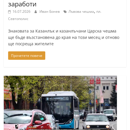
заработи
a
,
16.07.2026
Иван Бонев
Лъвова чешма
пл.
k
Севтополис
-
b
Знаковата за Казанлък и казанлъчани Царска чешма
ще бъде възстановена до края на този месец и отново
g
ще посреща жителите
.
i
Прочетете повече
n
f
o
,
g
a
l
l
e