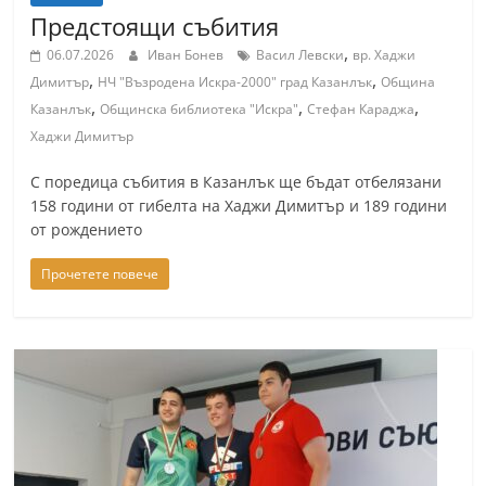
Предстоящи събития
,
06.07.2026
Иван Бонев
Васил Левски
вр. Хаджи
,
,
Димитър
НЧ "Възродена Искра-2000" град Казанлък
Община
,
,
,
Казанлък
Общинска библиотека "Искра"
Стефан Караджа
Хаджи Димитър
С поредица събития в Казанлък ще бъдат отбелязани
158 години от гибелта на Хаджи Димитър и 189 години
от рождението
Прочетете повече