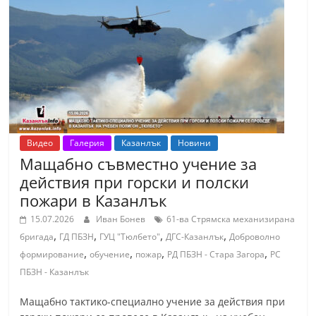
Видео
Галерия
Казанлък
Новини
Мащабно съвместно учение за
действия при горски и полски
пожари в Казанлък
15.07.2026
Иван Бонев
61-ва Стрямска механизирана
,
,
,
,
бригада
ГД ПБЗН
ГУЦ "Тюлбето"
ДГС-Казанлък
Доброволно
,
,
,
,
формирование
обучение
пожар
РД ПБЗН - Стара Загора
РС
ПБЗН - Казанлък
Мащабно тактико-специално учение за действия при