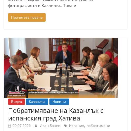
фотографията в Казанлък. Това е
Прочетете повече
Видео
Казанлък
Новини
Побратимяване на Казанлък с
испанския град Хатива
,
09.07.2026
Иван Бонев
Испания
побратимени