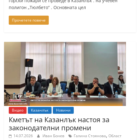
горски пожари се проведе в Казанлък . на учебен
полигон „Тюлбето“ . Основната цел
Прочетете повече
Видео
Казанлък
Новини
Кметът на Казанлък настоя за
законодателни промени
,
14.07.2026
Иван Бонев
Галина Стоянова
Област