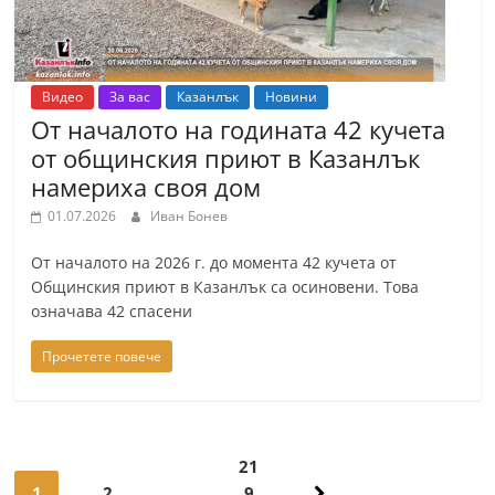
Видео
За вас
Казанлък
Новини
От началото на годината 42 кучета
от общинския приют в Казанлък
намериха своя дом
01.07.2026
Иван Бонев
От началото на 2026 г. до момента 42 кучета от
Общинския приют в Казанлък са осиновени. Това
означава 42 спасени
Прочетете повече
Навигация
21
1
2
…
9