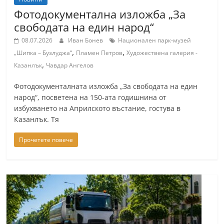
Фотодокументална изложба „За
свободата на един народ“
08.07.2026
Иван Бонев
Национален парк-музей
,
,
„Шипка – Бузлуджа“
Пламен Петров
Художествена галерия -
,
Казанлък
Чавдар Ангелов
Фотодокументалната изложба „За свободата на един
народ“, посветена на 150-ата годишнина от
избухването на Априлското въстание, гостува в
Казанлък. Тя
Прочетете повече