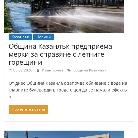
Казанлък
Новини
Община Казанлък предприема
мерки за справяне с летните
горещини
08.07.2026
Иван Бонев
Община Казанлък
От днес Община Казанлък започва обливане с вода на
главните булеварди в града с цел да се намали ефектът
от
Прочетете повече