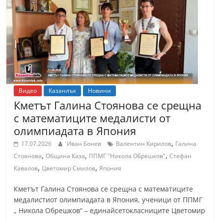
т
К
а
з
а
н
л
Видео
Казанлък
Новини
Кметът Галина Стоянова се срещна
ъ
с математиците медалисти от
к
олимпиадата в Япония
и
,
17.07.2026
Иван Бонев
Валентин Кирилов
Галина
о
,
,
,
Стоянова
Община Каза
ППМГ "Никола Обрешков"
Стефан
б
,
,
Кавалов
Цветомир Смилов
Япония
л
а
Кметът Галина Стоянова се срещна с математиците
медалистиот олимпиадата в Япония, ученици от ППМГ
с
„ Никола Обрешков“ – единайсетокласниците Цветомир
т