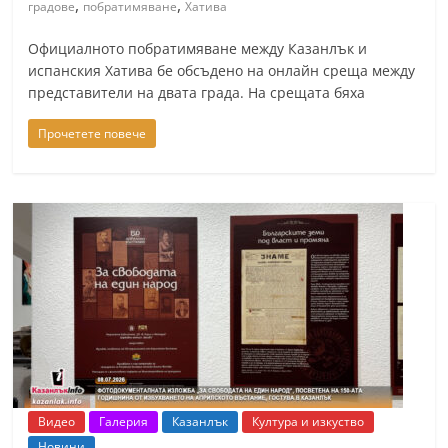
,
,
градове
побратимяване
Хатива
Официалното побратимяване между Казанлък и
испанския Хатива бе обсъдено на онлайн среща между
представители на двата града. На срещата бяха
Прочетете повече
Видео
Галерия
Казанлък
Култура и изкуство
Новини