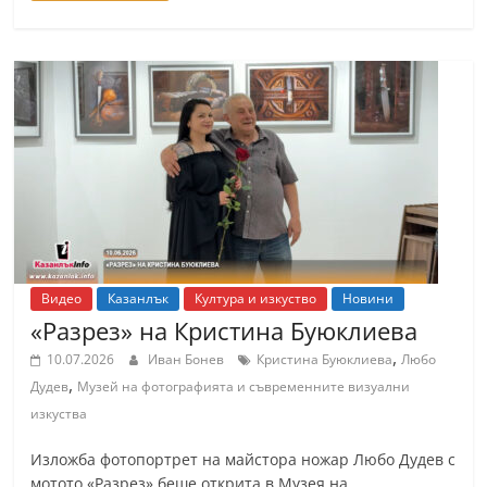
Видео
Казанлък
Култура и изкуство
Новини
«Разрез» на Кристина Буюклиева
,
10.07.2026
Иван Бонев
Кристина Буюклиева
Любо
,
Дудев
Музей на фотографията и съвременните визуални
изкуства
Изложба фотопортрет на майстора ножар Любо Дудев с
мотото «Разрез» беше открита в Музея на