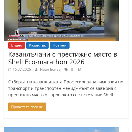
Видео
Казанлък
Новини
Казанлъчани с престижно място в
Shell Eco-marathon 2026
16.07.2026
Иван Бонев
ПГТТМ
Отборът на казанлъшката Професионална гимназия по
транспорт и транспортен мениджмънт се завърна с
престижно място от провелото се състезание Shell
Прочетете повече