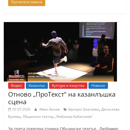
Прочетете повече
Видео
Казанлък
Култура и изкуство
Новини
Отново „ПроТекст“ на казанлъшка
сцена
,
07.07.2026
Иван Бонев
Беатрис Благоева
Десислава
,
Вулева
Общински театър „Любомир Кабакчиев“
За трета поредна година Общински театър „Любомир