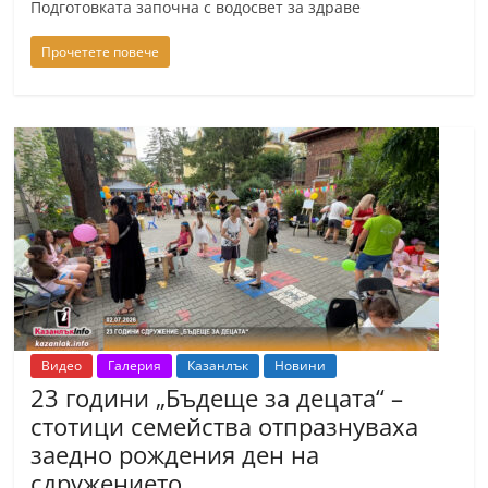
Подготовката започна с водосвет за здраве
Прочетете повече
Видео
Галерия
Казанлък
Новини
23 години „Бъдеще за децата“ –
стотици семейства отпразнуваха
заедно рождения ден на
сдружението