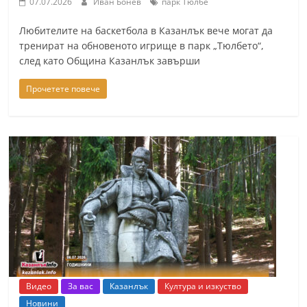
07.07.2026
Иван Бонев
парк Тюлбе
Любителите на баскетбола в Казанлък вече могат да
тренират на обновеното игрище в парк „Тюлбето“,
след като Община Казанлък завърши
Прочетете повече
Видео
За вас
Казанлък
Култура и изкуство
Новини