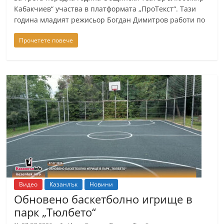
Кабакчиев“ участва в платформата „ПроТекст“. Тази
година младият режисьор Богдан Димитров работи по
Прочетете повече
Видео
Казанлък
Новини
Обновено баскетболно игрище в
парк „Тюлбето“