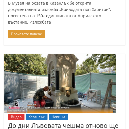
В Музея на розата в Казанлък бе открита
n
документалната изложба „Войводата поп Харитон“,
l
посветена на 150-годишнината от Априлското
a
въстание. Изложбата
k
Прочетете повече
.
i
n
f
o
,
k
a
z
a
Видео
Казанлък
Новини
n
До дни Лъвовата чешма отново ще
l