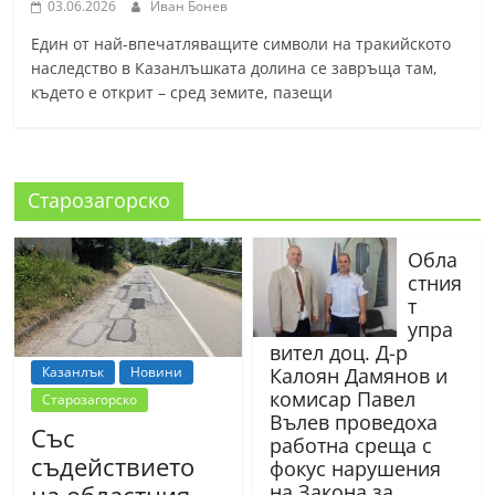
03.06.2026
Иван Бонев
Един от най-впечатляващите символи на тракийското
наследство в Казанлъшката долина се завръща там,
където е открит – сред земите, пазещи
Старозагорско
Обла
стния
т
упра
вител доц. Д-р
Казанлък
Новини
Калоян Дамянов и
комисар Павел
Старозагорско
Вълев проведоха
Със
работна среща с
съдействието
фокус нарушения
на областния
на Закона за