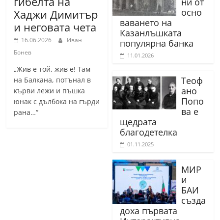
гибелта на
ни от
осно
Хаджи Димитър
ваването на
и неговата чета
Казанлъшката
16.06.2026
Иван
популярна банка
Бонев
11.01.2026
„Жив е той, жив е! Там
Теоф
на Балкана, потънал в
ано
кърви лежи и пъшка
Попо
юнак с дълбока на гърди
ва е
рана…“
щедрата
благодетелка
01.11.2025
МИР
и
БАИ
създа
доха първата