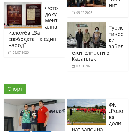
ии“
Фото
09.12.2025
доку
мент
ална
Турис
изложба „За
тичес
свободата на един
ки
народ“
забел
ежителности в
08.07.2026
Казанлък
03.11.2025
Спорт
ФК
„Розо
ва
доли
на“ започна