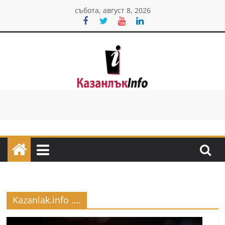
Skip
събота, август 8, 2026
to
content
Казанлък
инфо
Н
о
в
и
н
Kazanlak.info ….
и
о