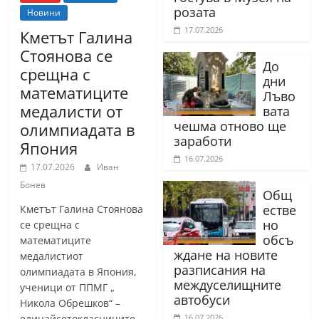
розата
Новини
17.07.2026
Кметът Галина
Стоянова се
До
срещна с
дни
математиците
Лъво
медалисти от
вата
чешма отново ще
олимпиадата в
заработи
Япония
16.07.2026
17.07.2026
Иван
Бонев
Общ
естве
Кметът Галина Стоянова
но
се срещна с
обсъ
математиците
ждане на новите
медалистиот
разписания на
олимпиадата в Япония,
междуселищните
ученици от ППМГ „
автобуси
Никола Обрешков“ –
единайсетокласниците
16.07.2026