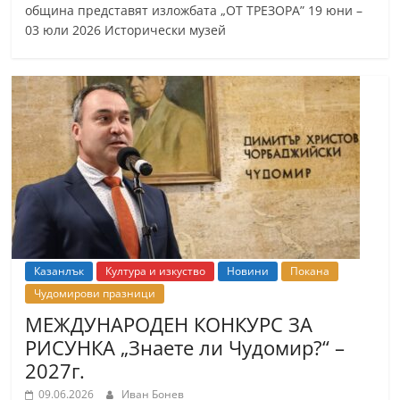
община представят изложбата „ОТ ТРЕЗОРА” 19 юни –
03 юли 2026 Исторически музей
Казанлък
Култура и изкуство
Новини
Покана
Чудомирови празници
МЕЖДУНАРОДЕН КОНКУРС ЗА
РИСУНКА „Знаете ли Чудомир?“ –
2027г.
09.06.2026
Иван Бонев