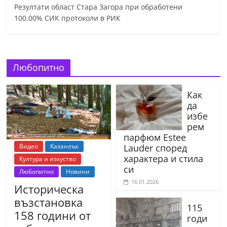
Резултати област Стара Загора при обработени
100.00% СИК протоколи в РИК
Любопитно
Как
да
избе
рем
парфюм Estee
Видео
Казанлък
Lauder според
характера и стила
Култура и изкуство
си
Любопитно
Новини
16.01.2026
Историческа
възстановка
115
158 години от
годи