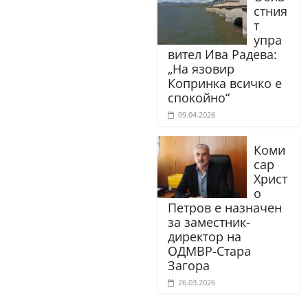
стния
т
упра
вител Ива Радева:
„На язовир
Копринка всичко е
спокойно“
09.04.2026
Коми
сар
Христ
о
Петров е назначен
за заместник-
директор на
ОДМВР-Стара
Загора
26.03.2026