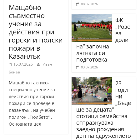
08.07.2026
Мащабно
съвместно
ФК
учение за
„Розо
действия при
ва
горски и полски
доли
на“ започна
пожари в
лятната си
Казанлък
подготовка
15.07.2026
Иван
03.07.2026
Бонев
23
Мащабно тактико-
годи
специално учение за
ни
действия при горски
„Бъде
пожари се проведе в
ще за децата“ –
Казанлък . на учебен
стотици семейства
полигон „Тюлбето“ .
отпразнуваха
Основната цел
заедно рождения
ден на сдружението