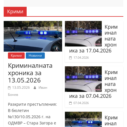
Крими
Крим
инал
ната
хрон
ика за 17.04.2026
Крими
Новини
17.04.2026
Криминалната
хроника за
Крим
инал
13.05.2026
ната
13.05.2026
Иван
хрон
Бонев
ика за 07.04.2026
07.04.2026
Разкрити престъпления:
В бюлетин
№130/10.05.2026 г. на
Крим
инал
ОДМВР – Стара Загора е