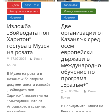
Видео
Казанлък
Казанлък
Култура и изкуство
Млади инициативи
Новини
Новини
Изложба
Две
„Войводата поп
организации от
Харитон“
Казанлък сред
гостува в Музея
осем
на розата
европейски
държави в
17.07.2026
Иван
международно
Бонев
обучение по
В Музея на розата в
програма
Казанлък бе открита
„Еразъм+“
документалната изложба
„Войводата поп
26.06.2026
Иван
Харитон“, посветена на
Бонев
150-годишнината от
В невидимите нишки на
Априлското въстание.
Европа, които ни
Изложбата