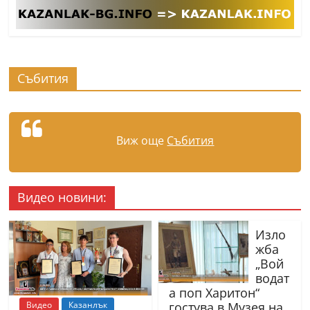
Събития
Виж още
Събития
Видео новини:
Изло
жба
„Вой
водат
а поп Харитон“
Видео
Казанлък
гостува в Музея на