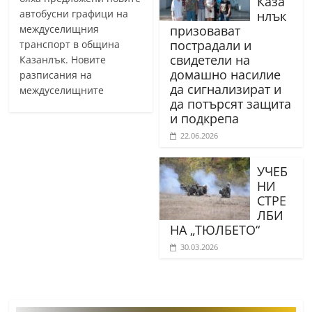
Каза
автобусни графици на
нлък
междуселищния
призовават
пострадали и
транспорт в община
свидетели на
Казанлък. Новите
домашно насилие
разписания на
да сигнализират и
междуселищните
да потърсят защита
и подкрепа
22.06.2026
УЧЕБ
НИ
СТРЕ
ЛБИ
НА „ТЮЛБЕТО“
30.03.2026