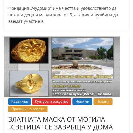
Фондация „Чудомир“ има честта и удоволствието да
покани деца и млади хора от България и чужбина да
вземат участие в
Казанлък
Култура и изкуство
Новини
Покана
Празник на розата
ЗЛАТНАТА МАСКА ОТ МОГИЛА
„СВЕТИЦА“ СЕ ЗАВРЪЩА У ДОМА