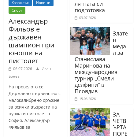
Казанлък
Новини
лятната си
подготовка
Спорт
03.07.2026
Александър
Фильов е
Злате
държавен
н
шампион при
меда
юноши на
л за
Станислава
пистолет
Маринова на
06.07.2026
Иван
международния
Бонев
турнир „Смели
делфини“ в
На провелото се
Пловдив
Държавно първенство с
15.06.2026
малокалибрено оръжие
за всички възрасти на
пушка и пистолет в
ЗА
ЧЕТВ
София, Александър
ЪРТА
Фильов за
ПОРЕ