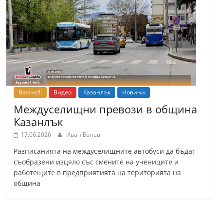
С
т
а
р
а
З
а
Важно!!!
Видео
Казанлък
Новини
г
Междуселищни превози в община
о
Казанлък
р
17.06.2026
Иван Бонев
а
Разписанията на междуселищните автобуси да бъдат
–
съобразени изцяло със смените на учениците и
k
работещите в предприятията на територията на
община
a
z
a