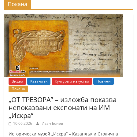
Покана
Видео
Казанлък
Култура и изкуство
Новини
Покана
„ОТ ТРЕЗОРА” – изложба показва
непоказвани експонати на ИМ
„Искра“
10.06.2026
Иван Бонев
Исторически музей „Искра“ – Казанлък и Столична