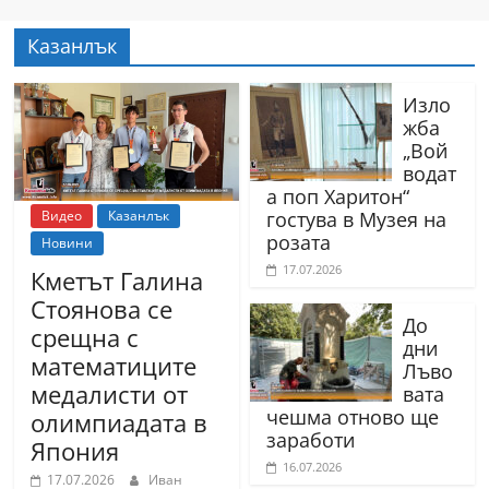
r
Казанлък
y
-
Изло
k
жба
a
„Вой
водат
z
а поп Харитон“
a
Видео
Казанлък
гостува в Музея на
n
розата
Новини
l
17.07.2026
Кметът Галина
a
Стоянова се
До
k
срещна с
дни
.
математиците
Лъво
c
медалисти от
вата
чешма отново ще
o
олимпиадата в
заработи
Япония
m
16.07.2026
17.07.2026
Иван