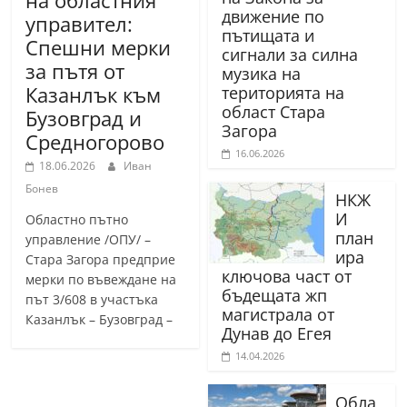
движение по
управител:
пътищата и
Спешни мерки
сигнали за силна
за пътя от
музика на
Казанлък към
територията на
област Стара
Бузовград и
Загора
Средногорово
16.06.2026
18.06.2026
Иван
Бонев
НКЖ
И
Областно пътно
план
управление /ОПУ/ –
ира
Стара Загора предприе
ключова част от
мерки по въвеждане на
бъдещата жп
път 3/608 в участъка
магистрала от
Казанлък – Бузовград –
Дунав до Егея
14.04.2026
Обла