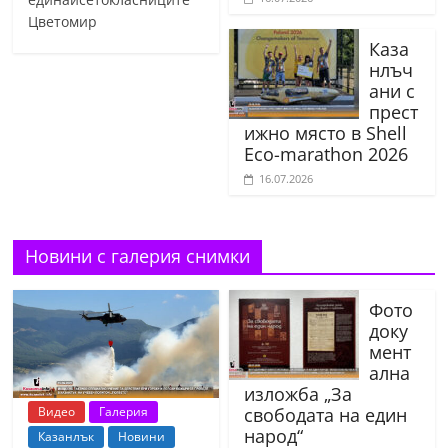
Цветомир
Каза
нлъч
ани с
прест
ижно място в Shell
Eco-marathon 2026
16.07.2026
Новини с галерия снимки
Фото
доку
мент
ална
изложба „За
Видео
Галерия
свободата на един
народ“
Казанлък
Новини