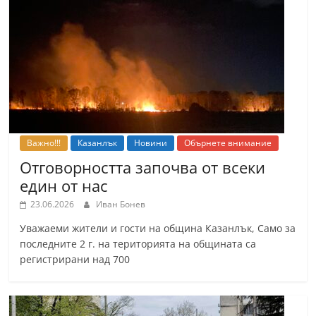
т
К
а
з
а
н
л
Важно!!!
Казанлък
Новини
Обърнете внимание
ъ
Отговорността започва от всеки
к
един от нас
и
23.06.2026
Иван Бонев
о
Уважаеми жители и гости на община Казанлък, Само за
б
последните 2 г. на територията на общината са
л
регистрирани над 700
а
с
т