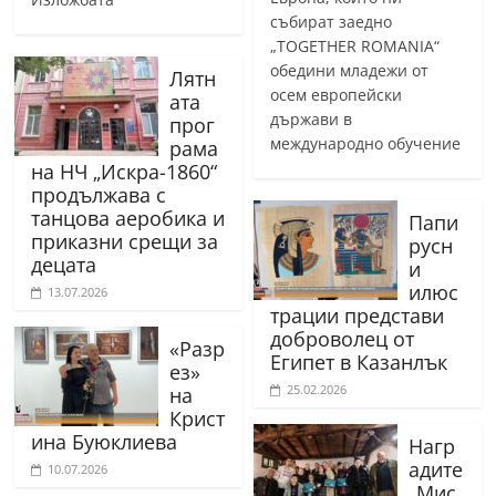
събират заедно
„TOGETHER ROMANIA“
обедини младежи от
Лятн
осем европейски
ата
държави в
прог
международно обучение
рама
на НЧ „Искра-1860“
продължава с
танцова аеробика и
Папи
приказни срещи за
русн
децата
и
илюс
13.07.2026
трации представи
доброволец от
«Разр
Египет в Казанлък
ез»
25.02.2026
на
Крист
ина Буюклиева
Нагр
адите
10.07.2026
„Мис