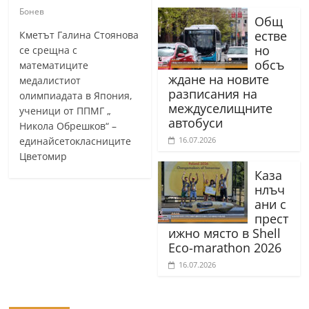
Бонев
Общ
естве
Кметът Галина Стоянова
но
се срещна с
обсъ
математиците
ждане на новите
медалистиот
разписания на
олимпиадата в Япония,
междуселищните
ученици от ППМГ „
автобуси
Никола Обрешков“ –
единайсетокласниците
16.07.2026
Цветомир
Каза
нлъч
ани с
прест
ижно място в Shell
Eco-marathon 2026
16.07.2026