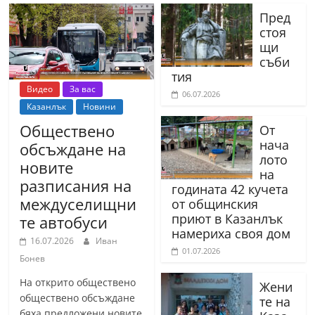
Пред
стоя
щи
съби
тия
Видео
За вас
06.07.2026
Казанлък
Новини
Обществено
От
нача
обсъждане на
лото
новите
на
разписания на
годината 42 кучета
междуселищни
от общинския
приют в Казанлък
те автобуси
намериха своя дом
16.07.2026
Иван
01.07.2026
Бонев
На открито обществено
Жени
обществено обсъждане
те на
бяха предложени новите