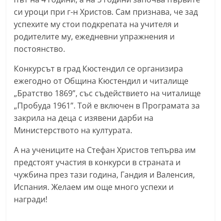
n
си уроци при г-н Христов. Сам признава, че зад
l
успехите му стои подкрепата на учителя и
родителите му, ежедневни упражнения и
a
постоянство.
k
.
Конкурсът в град Кюстендил се организира
i
ежегодно от Община Кюстендил и читалище
n
„Братство 1869”, със съдействието на читалище
„Пробуда 1961”. Той е включен в Програмата за
f
закрила на деца с изявени дарби на
o
Министерството на културата.
,
k
А на учениците на Стефан Христов тепърва им
a
предстоят участия в конкурси в страната и
чужбина през тази година, Гандия и Валенсия,
z
Испания. Желаем им още много успехи и
a
награди!
n
l