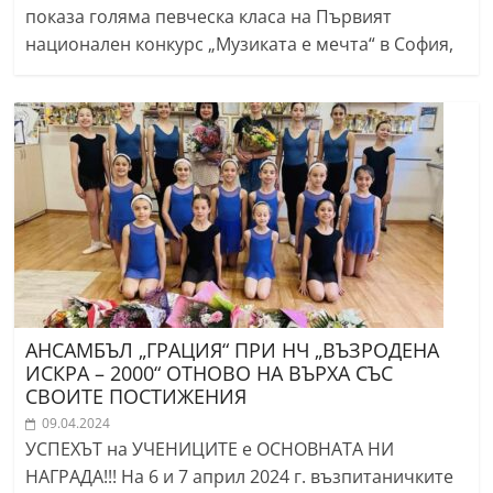
показа голяма певческа класа на Първият
национален конкурс „Музиката е мечта“ в София,
АНСАМБЪЛ „ГРАЦИЯ“ ПРИ НЧ „ВЪЗРОДЕНА
ИСКРА – 2000“ ОТНОВО НА ВЪРХА СЪС
СВОИТЕ ПОСТИЖЕНИЯ
09.04.2024
УСПЕХЪТ на УЧЕНИЦИТЕ е ОСНОВНАТА НИ
НАГРАДА!!! На 6 и 7 април 2024 г. възпитаничките