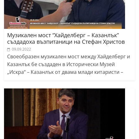
Музикален мост “Хайделберг – Казанлък”
създадоха възпитаници на Стефан Христов
09.09.2022
Своеобразен музикален мост между Хайделберг и
Казанлък бе създаден в Исторически Музей
„Искра“ – Казанлък от двама млади китаристи –