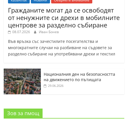
Казанлък
Новини
Обърнете внимание
Гражданите могат да се освободят
от ненужните си дрехи в мобилните
центрове за разделно събиране
08.07.2026
Иван Бонев
Във връзка със зачестилите посегателства и
многократните случаи на разбиване на съдовете за
разделно събиране на употребявани дрехи и текстил
Националния ден на безопасността
на движението по пътищата
29.06.2026
Зов за пмощ