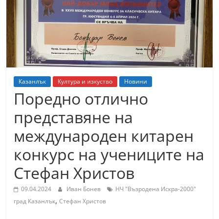
т
К
а
з
а
н
Казанлък
Култура и изкуство
Новини
л
Поредно отлично
ъ
представяне на
к
международен китарен
и
о
конкурс на учениците на
б
Стефан Христов
л
а
09.04.2024
Иван Бонев
НЧ "Възродена Искра-2000"
,
с
град Казанлък
Стефан Христов
т