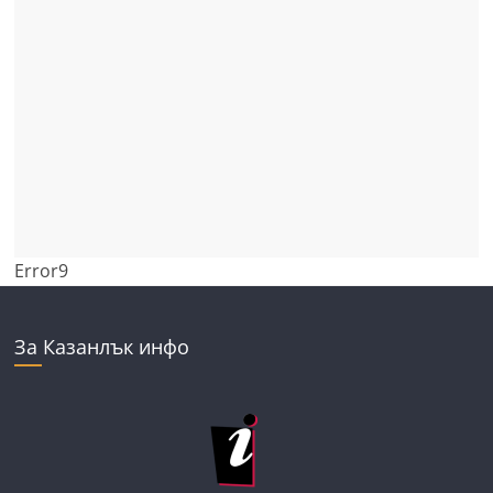
Error9
За Казанлък инфо