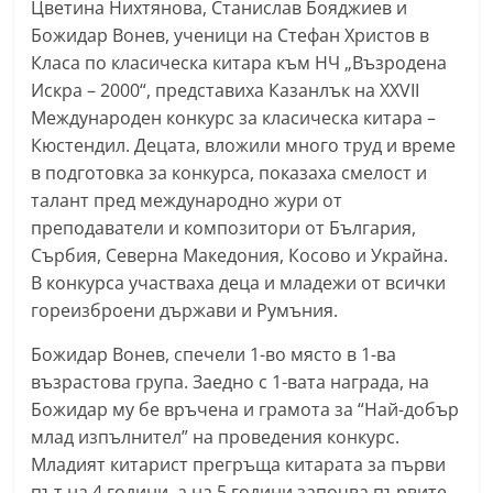
Цветина Нихтянова, Станислав Бояджиев и
С
Божидар Вонев, ученици на Стефан Христов в
т
Класа по класическа китара към НЧ „Възродена
а
Искра – 2000“, представиха Казанлък на XXVII
р
Международен конкурс за класическа китара –
а
Кюстендил. Децата, вложили много труд и време
в подготовка за конкурса, показаха смелост и
З
талант пред международно жури от
а
преподаватели и композитори от България,
г
Сърбия, Северна Македония, Косово и Украйна.
о
В конкурса участваха деца и младежи от всички
р
гореизброени държави и Румъния.
а
Божидар Вонев, спечели 1-во място в 1-ва
–
възрастова група. Заедно с 1-вата награда, на
k
Божидар му бе връчена и грамота за “Най-добър
a
млад изпълнител” на проведения конкурс.
z
Младият китарист прегръща китарата за първи
a
път на 4 години, а на 5 години започва първите