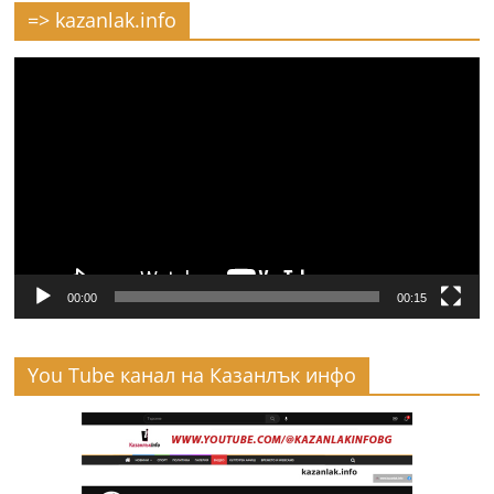
=> kazanlak.info
Видео
00:00
00:15
You Tube канал на Казанлък инфо