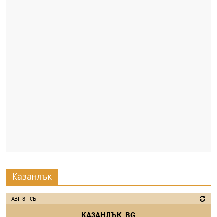
Казанлък
АВГ 8 - СБ
КАЗАНЛЪК, BG