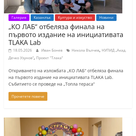
Галерия
Казанлък
Култура и изкуство
Новини
„КО ЛАБ“ отбеляза финала на
първото издание на инициативата
TLAKA Lab
,
18.05.2026
Иван Бонев
Никола Вълчев
НУПИД „Акад.
,
Дечко Узунов“
Проект "Тлака“
Откриването на изложбата „КО ЛАБ“ отбеляза финала
на първото издание на инициативата TLAKA Lab.
Събитието се проведе на „Топла тераса“
Прочетете повече