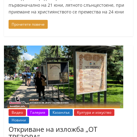
първоначално на 21 юни, лятното слънцестоене, при
приемане на християнството се премества на 24 юни
Прочетете повече
Видео
Галерия
Казанлък
Култура и изкуство
Новини
Откриване на изложба „ОТ