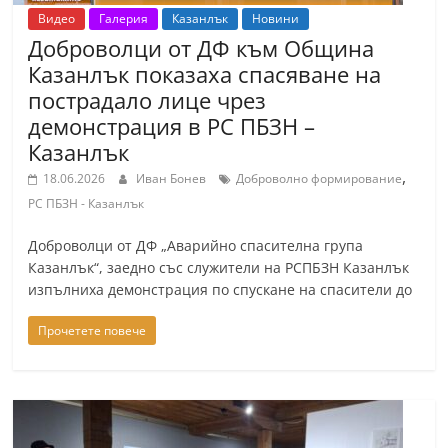
Видео
Галерия
Казанлък
Новини
Доброволци от ДФ към Община
Казанлък показаха спасяване на
пострадало лице чрез
демонстрация в РС ПБЗН –
Казанлък
,
18.06.2026
Иван Бонев
Доброволно формирование
РС ПБЗН - Казанлък
Доброволци от ДФ „Аварийно спасителна група
Казанлък“, заедно със служители на РСПБЗН Казанлък
изпълниха демонстрация по спускане на спасители до
Прочетете повече