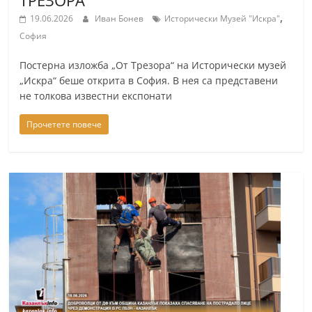
ТРЕЗОРА“
,
19.06.2026
Иван Бонев
Исторически Музей "Искра"
София
Постерна изложба „От Трезора“ на Исторически музей
„Искра“ беше открита в София. В нея са представени
не толкова известни експонати
Прочетете повече