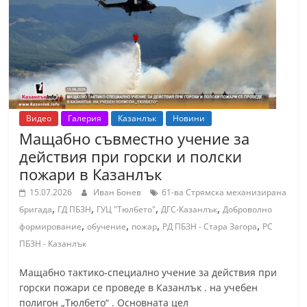
т
К
а
з
а
н
Видео
Галерия
Казанлък
Новини
л
Мащабно съвместно учение за
ъ
действия при горски и полски
к
пожари в Казанлък
и
15.07.2026
Иван Бонев
61-ва Стрямска механизирана
о
,
,
,
,
бригада
ГД ПБЗН
ГУЦ "Тюлбето"
ДГС-Казанлък
Доброволно
б
,
,
,
,
формирование
обучение
пожар
РД ПБЗН - Стара Загора
РС
л
ПБЗН - Казанлък
а
Мащабно тактико-специално учение за действия при
с
горски пожари се проведе в Казанлък . на учебен
т
полигон „Тюлбето“ . Основната цел