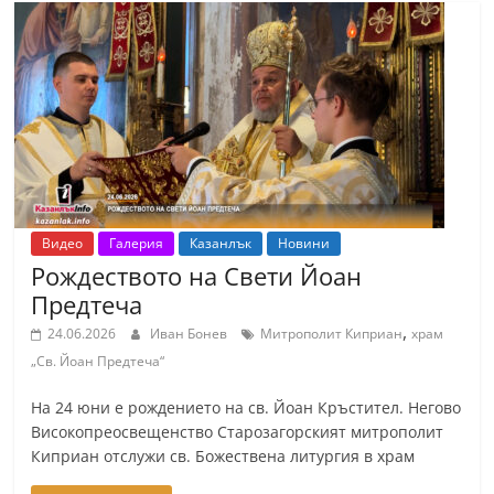
Видео
Галерия
Казанлък
Новини
Рождеството на Свети Йоан
Предтеча
,
24.06.2026
Иван Бонев
Митрополит Киприан
храм
„Св. Йоан Предтеча“
На 24 юни е рождението на св. Йоан Кръстител. Негово
Високопреосвещенство Старозагорският митрополит
Киприан отслужи св. Божествена литургия в храм