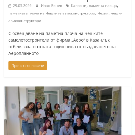
,
,
29.05.2026
Иван Бонев
Капрони
паметна площа
,
,
паметната плоча на Чешките авиоконструктори
Чехия
чешки
авиоконструктори
С освещаване на паметна плоча на чешките
самолетостроители от фирма „Аеро“ в Казанлък
отбелязаха стотната годишнина от създаването на
Аеропланното
Прочетете повече