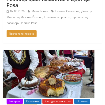
Роза
,
07.06.2026
Иван Бонев
Галина Стоянова
Деница
,
,
,
,
Малчева
Илияна Йотова
Празник на розата
президент
,
розобер
Царица Роза
Прочетете повече
Галерия
Казанлък
Култура и изкуство
Новини