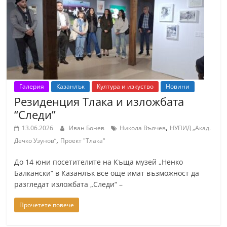
Галерия
Казанлък
Култура и изкуство
Новини
Резиденция Тлака и изложбата
“Следи”
,
13.06.2026
Иван Бонев
Никола Вълчев
НУПИД „Акад.
,
Дечко Узунов“
Проект "Тлака“
До 14 юни посетителите на Къща музей „Ненко
Балкански“ в Казанлък все още имат възможност да
разгледат изложбата „Следи“ –
Прочетете повече