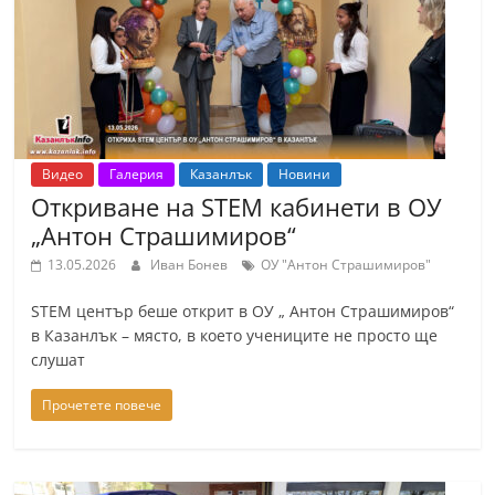
Видео
Галерия
Казанлък
Новини
Откриване на STEM кабинети в ОУ
„Антон Страшимиров“
13.05.2026
Иван Бонев
ОУ "Антон Страшимиров"
STEM център беше открит в ОУ „ Антон Страшимиров“
в Казанлък – място, в което учениците не просто ще
слушат
Прочетете повече