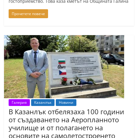
гостоприемство. Това каза кметът на Общината Галина
Прочетете повече
Галерия
Казанлък
Новини
В Казанлък отбелязаха 100 години
от създаването на Аеропланното
училище и от полагането на
основите на самолетостроенето