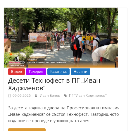
Видео
Галерия
Казанлък
Новини
Десети Технофест в ПГ „Иван
Хаджиенов“
09.06.2026
Иван Бонев
ПГ "Иван Хаджиенов"
За десета година в двора на Професионална гимназия
„Иван хаджиенов“ се състоя Технофест. Тазгодишното
издание се проведе в училищната алея