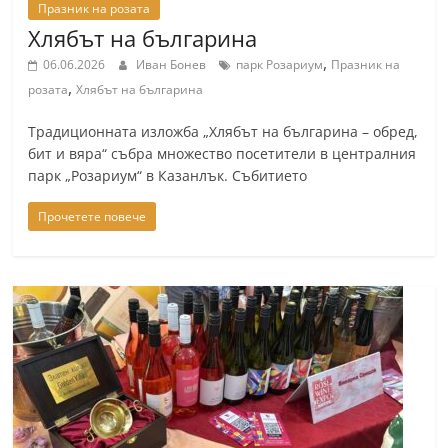
Празник на розата
Хлябът на българина
,
06.06.2026
Иван Бонев
парк Розариум
Празник на
,
розата
Хлябът на българина
Традиционната изложба „Хлябът на българина – обред,
бит и вяра“ събра множество посетители в централния
парк „Розариум“ в Казанлък. Събитието
Прочетете повече