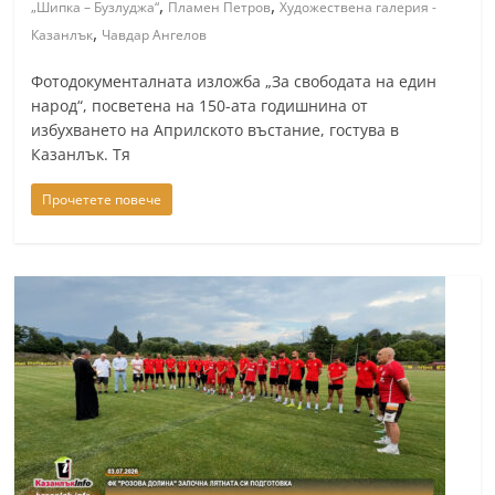
,
,
„Шипка – Бузлуджа“
Пламен Петров
Художествена галерия -
n
,
Казанлък
Чавдар Ангелов
l
a
Фотодокументалната изложба „За свободата на един
народ“, посветена на 150-ата годишнина от
k
избухването на Априлското въстание, гостува в
.
Казанлък. Тя
i
Прочетете повече
n
f
o
,
k
a
z
a
n
l