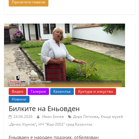
Прочетете повече
Видео
Галерия
Казанлък
Култура и изкуство
Новини
Билките на Еньовден
,
24.06.2026
Иван Бонев
Дора Петкова
Къща музей
,
„Дечко Узунов“
НЧ "Жар-2002" град Казанлък
Еньовден е народен празник, отбелязван