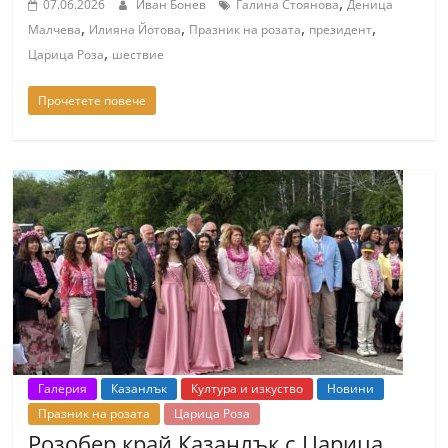
,
07.06.2026
Иван Бонев
Галина Стоянова
Деница
,
,
,
,
Малчева
Илияна Йотова
Празник на розата
президент
,
Царица Роза
шествие
Прочетете повече
Галерия
Казанлък
Култура и изкуство
Новини
Празник на розата
Царица Роза
Розобер край Казанлък с Царица