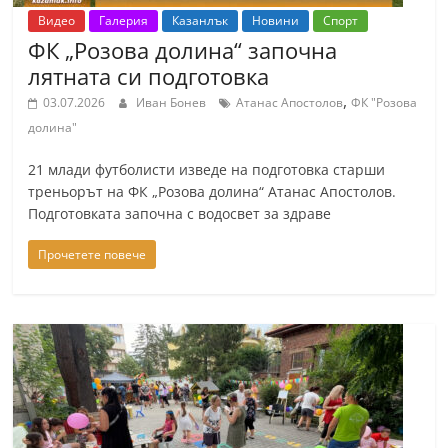
a
Видео
Галерия
Казанлък
Новини
Спорт
ФК „Розова долина“ започна
k
лятната си подготовка
-
,
b
03.07.2026
Иван Бонев
Атанас Апостолов
ФК "Розова
долина"
g
.
21 млади футболисти изведе на подготовка старши
i
треньорът на ФК „Розова долина“ Атанас Апостолов.
n
Подготовката започна с водосвет за здраве
f
Прочетете повече
o
,
g
a
l
l
e