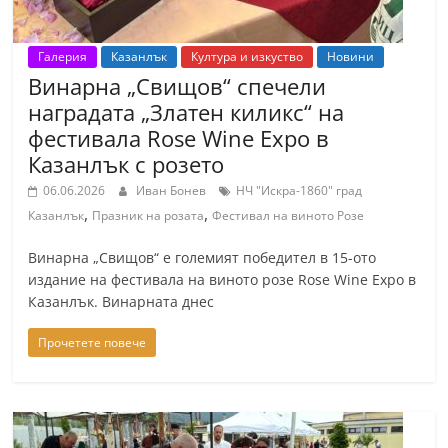
Галерия
Казанлък
Култура и изкуство
Новини
Винарна „Свищов“ спечели
наградата „Златен киликс“ на
фестивала Rose Wine Expo в
Казанлък с розето
06.06.2026
Иван Бонев
НЧ "Искра-1860" град
,
,
Казанлък
Празник на розата
Фестивал на виното Розе
Винарна „Свищов“ е големият победител в 15-ото
издание на фестивала на виното розе Rose Wine Expo в
Казанлък. Винарната днес
Прочетете повече