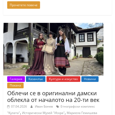
Прочетете повече
Галерия
Казанлък
Култура и изкуство
Новини
Покана
Облечи се в оригинални дамски
облекла от началото на 20-ти век
07.04.2026
Иван Бонев
Етнографски комплекс
,
,
"Кулата"
Исторически Музей "Искра"
Мариела Гемишева