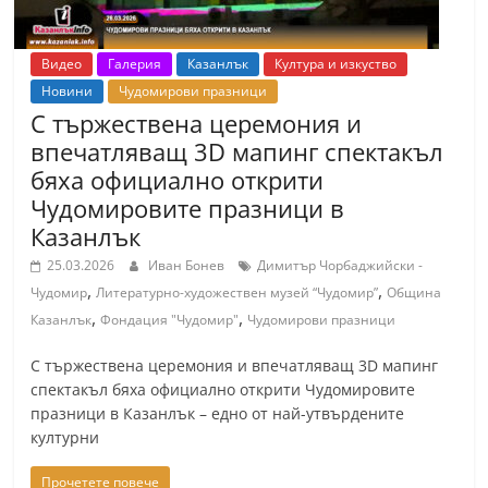
Видео
Галерия
Казанлък
Култура и изкуство
Новини
Чудомирови празници
С тържествена церемония и
впечатляващ 3D мапинг спектакъл
бяха официално открити
Чудомировите празници в
Казанлък
25.03.2026
Иван Бонев
Димитър Чорбаджийски -
,
,
Чудомир
Литературно-художествен музей “Чудомир”
Община
,
,
Казанлък
Фондация "Чудомир"
Чудомирови празници
С тържествена церемония и впечатляващ 3D мапинг
спектакъл бяха официално открити Чудомировите
празници в Казанлък – едно от най-утвърдените
културни
Прочетете повече