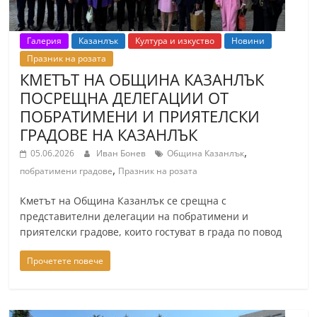
Галерия
Казанлък
Култура и изкуство
Новини
Празник на розата
КМЕТЪТ НА ОБЩИНА КАЗАНЛЪК
ПОСРЕЩНА ДЕЛЕГАЦИИ ОТ
ПОБРАТИМЕНИ И ПРИЯТЕЛСКИ
ГРАДОВЕ НА КАЗАНЛЪК
,
05.06.2026
Иван Бонев
Община Казанлък
,
побратимени градове
Празник на розата
Кметът на Община Казанлък се срещна с
представителни делегации на побратимени и
приятелски градове, които гостуват в града по повод
Прочетете повече