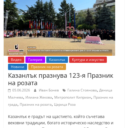
Видео
Галерия
Казанлък
Култура и изкуство
Новини
Празник на розата
Казанлък празнува 123-я Празник
на розата
,
05.06.2026
Иван Бонев
Галина Стоянова
Деница
,
,
,
Малчева
Илиана Жекова
Митрополит Киприан
Празник на
,
,
града
Празник на розата
Царица Роза
Казанлък е градът на щастието, който съчетава
вековни традиции, богато историческо наследство и