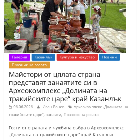
Галерия
Казанлък
Култура и изкуство
Новини
Празник на розата
Майстори от цялата страна
представят занаятите си в
Археокомплекс „Долината на
тракийските царе“ край Казанлък
06.06.2026
Иван Бонев
Археокомплекс „Долината на
,
,
тракийските царе“
занаяти
Празник на розата
Гости от страната и чужбина събра в Археокомплекс
„Долината на тракийските царе“ край Казанлък