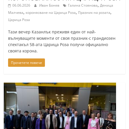
,
06.06.2026
Иван Бонев
Галина Стоянова
Деница
,
,
,
Малчева
коронясване на Царица Роза
Празник на розата
Царица Роза
Тази вечер Казанлък преживя един от най-
вълнуващите моменти от своя празник-с грандиозен
спектакъл 58-ата Царица Роза получи официално
своята корона.
Прочетете повече