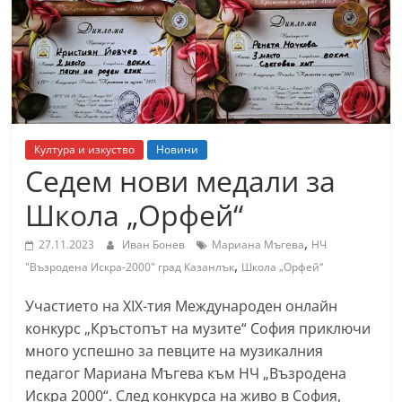
т
К
а
з
а
н
Култура и изкуство
Новини
л
Седем нови медали за
ъ
Школа „Орфей“
к
и
,
27.11.2023
Иван Бонев
Мариана Мъгева
НЧ
,
о
"Възродена Искра-2000" град Казанлък
Школа „Орфей“
б
Участието на XIX-тия Международен онлайн
л
конкурс „Кръстопът на музите“ София приключи
а
много успешно за певците на музикалния
с
педагог Мариана Мъгева към НЧ „Възродена
т
Искра 2000“. След конкурса на живо в София,