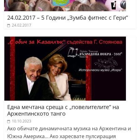
24.02.2017 – 5 Години „Зумба фитнес с Гери“
24.02.2017
Една мечтана среща с „повелителите“ на
Аржентинското танго
10.10.2023
Ако обичате динамичната музика на Аржентина и
Южна Америка… Ако харесвате пулсиращия