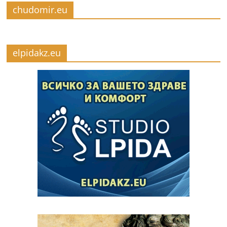
chudomir.eu
elpidakz.eu