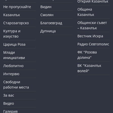
Открий Казанлък
Не пропускайте
Видин
Община
Казанлък
Казанлък
Смолян
Общински съвет
Старозагорско
Благоевград
– Казанлък
Култура и
Дупница
Вестник Искра
изкуство
Радио Севтополис
Царица Роза
ФК "Розова
Млади
долина"
инициативи
ВК "Казанлък
Любопитно
волей"
Интервю
Свободни
работни места
За вас
Видео
Галерия