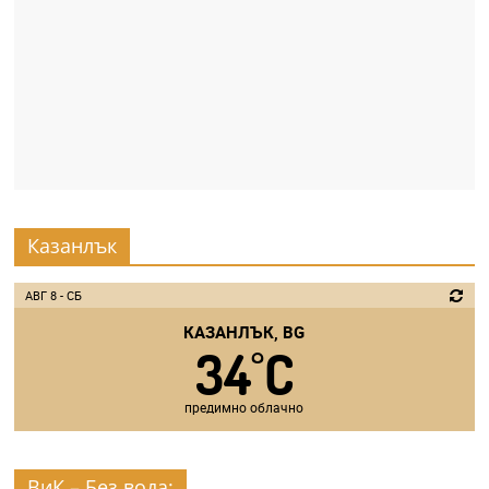
Казанлък
АВГ 8 - СБ
КАЗАНЛЪК, BG
34
C
°
предимно облачно
ВиК – Без вода: