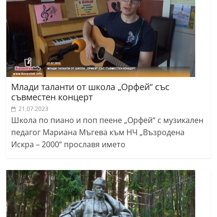
Млади таланти от школа „Орфей“ със
съвместен концерт
21.07.2023
Школа по пиано и поп пеене „Орфей“ с музикален
педагог Мариана Мъгева към НЧ „Възродена
Искра – 2000“ прославя името