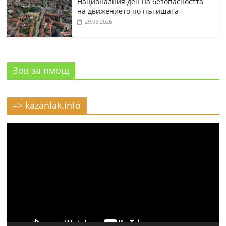
Националния ден на безопасността
на движението по пътищата
29.06.2026
Зов за пмощ
=> kazanlak.info
Видео