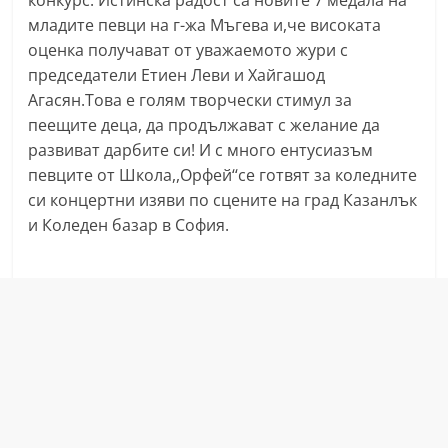
конкурс. Истинска радост са новите 7 медала на
n
младите певци на г-жа Мъгева и,че високата
l
оценка получават от уважаемото жури с
a
председатели Етиен Леви и Хайгашод
Агасян.Това е голям творчески стимул за
k
пеещите деца, да продължават с желание да
.
развиват дарбите си! И с много ентусиазъм
i
певците от Школа,,Орфей‘‘се готвят за коледните
n
си концертни изяви по сцените на град Казанлък
f
и Коледен базар в София.
o
,
k
a
z
a
n
l