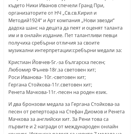
където Ники Иванов спечели Гранд При,
С
организаторите от НЧ „Св.св.Кирил и
т
Методий1924“ и Арт компания „Нови звезди“
а
дадоха шанс на децата да пеят и оценят таланта
р
им и в онлайн издание. Пет талантливи певци
а
получиха сребърни отличия за своите
З
музикални интерпретации:сребърни медали за:
а
Кристиан Йовчев-5г.-за българска песен;
г
Любомир Фънев-18г.за световен хит;
о
Роси Иванова- 10г.-световен хит;
р
Гергана Стойкова-11г.световен хит;
а
Ренета Мачкова-11г.-песен на роден език.
–
И два бронзови медала за Гергана Стойкова-за
k
песен от репертоара на Стефан Диомов и Ренета
a
Мачкова за английски хит. За Рени това са
z
първите и 2 награди от международен онлайн
a