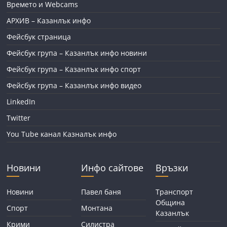
Времето и Webcams
АРХИВ – Казанлък инфо
Фейсбук страница
Фейсбук група – Казанлък инфо новини
Фейсбук група – Казанлък инфо спорт
Фейсбук група – Казанлък инфо видео
LinkedIn
Twitter
You Tube канал Казналък инфо
Новини
Инфо сайтове
Връзки
Новини
Павел баня
Транспорт
Община
Спорт
Монтана
Казанлък
Крими
Силистра