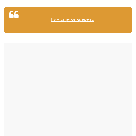
Виж още за времето