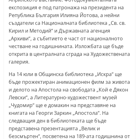
експозиция е под патронажа на президента на
Република България Илияна Йотова, а нейни
създатели са Националната библиотека „Св. св.
Кирил и Методий“ и Държавната агенция
„Архиви“, а събитието е част от националното
честване на годишнината. Изложбата ще бъде
открита в централната сграда на Художествената
галерия.
На 14 юли в Общинска библиотека „Искра“ ще
бъде прожектиран анимационен филм за живота
и делото на Апостола на свободата „Кой е Дякон
Левски“, а Литературно-художествент музей
„Чудомир“ ще е домакин на представяне на
книгата на Георги Заркин „Апостола“. На
следващия ден в библиотеката ще бъде
представена презентацията „Велик и
безсмъртен“, посветена на 189-ата годишнина от