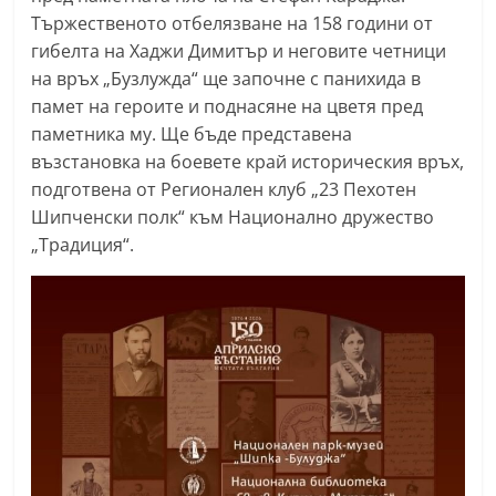
a
Тържественото отбелязване на 158 години от
гибелта на Хаджи Димитър и неговите четници
k
на връх „Бузлужда“ ще започне с панихида в
-
памет на героите и поднасяне на цветя пред
b
паметника му. Ще бъде представена
g
възстановка на боевете край историческия връх,
.
подготвена от Регионален клуб „23 Пехотен
i
Шипченски полк“ към Национално дружество
n
„Традиция“.
f
o
,
g
a
l
l
e