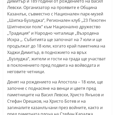
Димитър и 189 години от рождението на Васил
n
Левски. Организатор на проявите е Община
l
Казанлък, съвместно с Националeн парк-музей
a
„Шипка-Бузлуджа“, Регионалeн клуб „23 Пехотен
k
Шипченски полк“ към Национално дружество
„Традиция“ и Народно читалище „Възродена
.
Искра „. Събитията ще започнат на 7 юли и ще
i
продължат до 18 юли, когато край паметника на
n
Хаджи Димитър, в подножието на връх
f
„Бузлуджа“, жители и гости на града ще участват
o
в поклонението пред подвига на войводата и
,
неговите четници.
k
Денят на рождението на Апостола – 18 юли, ще
a
започне с поднасяне на венци и цветя пред
z
паметниците на Васил Левски, Христо Янъков и
a
Стефан Орешков, на Христо Ботев и на
n
загиналите казанлъчани през войните, както и
l
пред паметната плоча на Стефан Караджа.