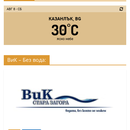
АВГ 8 - СБ
КАЗАНЛЪК, BG
30
C
°
ясно небе
ВиК – Без вода: