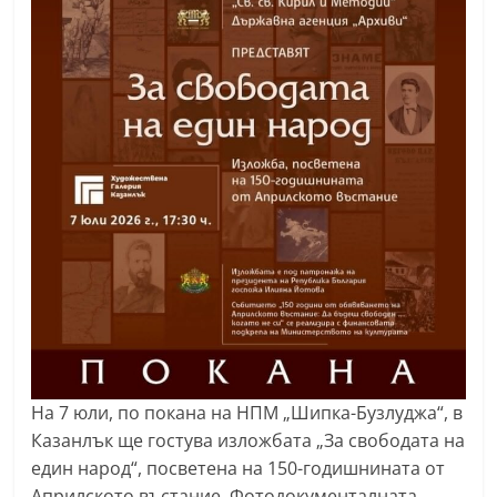
r
y
-
k
a
z
a
n
l
a
k
.
c
На 7 юли, по покана на НПМ „Шипка-Бузлуджа“, в
o
Казанлък ще гостува изложбата „За свободата на
m
един народ“, посветена на 150-годишнината от
Априлското въстание. Фотодокументалната