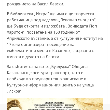
рождението на Васил Левски.
В библиотека „Искра“ ще има още творческа
работилница под надслов „Левски в сърцето“,
ще бъде открита и изложбата „Войводата Поп
Харитон“, посветена на 150 години от
Априлското въстание, а от културния институт на
17 юли организират посещение на
емблематични места в Казанлък, свързани с
живота и делото на Левски.
За събитията на връх „Бузлуджа“ Община
Казанлък ще осигури транспорт, като е
необходимо предварително записване в
Културно-информационния център на улица
„Искра“.