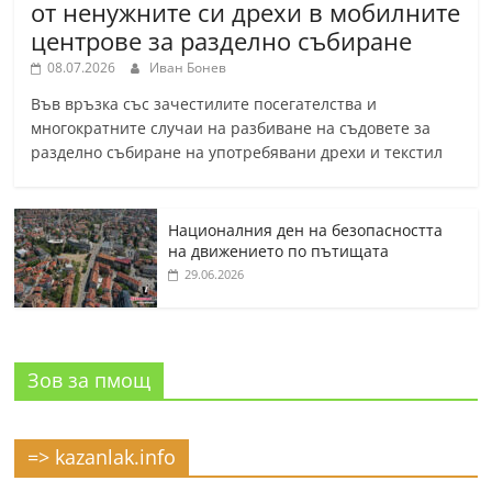
от ненужните си дрехи в мобилните
центрове за разделно събиране
08.07.2026
Иван Бонев
Във връзка със зачестилите посегателства и
многократните случаи на разбиване на съдовете за
разделно събиране на употребявани дрехи и текстил
Националния ден на безопасността
на движението по пътищата
29.06.2026
Зов за пмощ
=> kazanlak.info