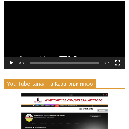
Видео
00:00
00:15
You Tube канал на Казанлък инфо