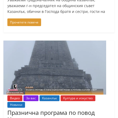
n
уважаеми г-н председател на общинския съвет
Казанлък, обични в Господа братя и сестри, гости на
l
a
Прочетете повече
k
.
i
n
f
o
,
k
a
z
Видео
За вас
Казанлък
Култура и изкуство
a
Новини
n
Празнична програма по повод
l