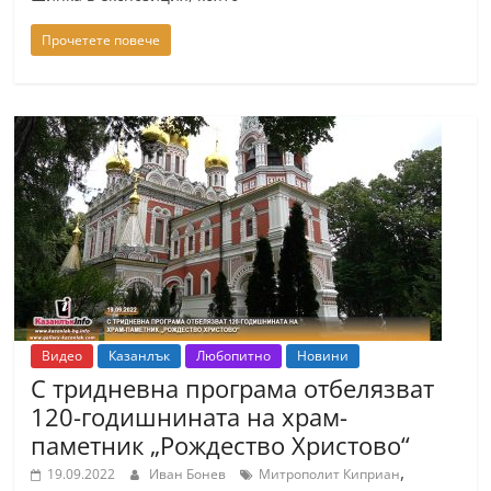
Прочетете повече
Видео
Казанлък
Любопитно
Новини
С тридневна програма отбелязват
120-годишнината на храм-
паметник „Рождество Христово“
,
19.09.2022
Иван Бонев
Митрополит Киприан