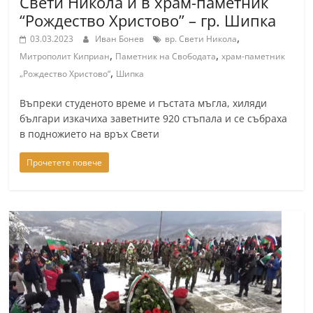
Свети Никола и в храм-паметник
“Рождество Христово” – гр. Шипка
,
03.03.2023
Иван Бонев
вр. Свети Никола
,
,
Митрополит Киприан
Паметник на Свободата
храм-паметник
,
„Рождество Христово“
Шипка
Въпреки студеното време и гъстата мъгла, хиляди
българи изкачиха заветните 920 стъпала и се събраха
в подножието на връх Свети
Прочетете повече