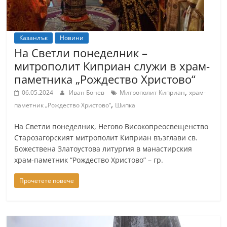
r
y
-
Казанлък
Новини
На Светли понеделник –
k
митрополит Киприан служи в храм-
a
паметника „Рождество Христово“
z
,
06.05.2024
Иван Бонев
Митрополит Киприан
храм-
a
,
паметник „Рождество Христово“
Шипка
n
l
На Светли понеделник, Негово Високопреосвещенство
a
Старозагорският митрополит Киприан възглави св.
Божествена Златоустова литургия в манастирския
k
храм-паметник “Рождество Христово” – гр.
.
c
Прочетете повече
o
m