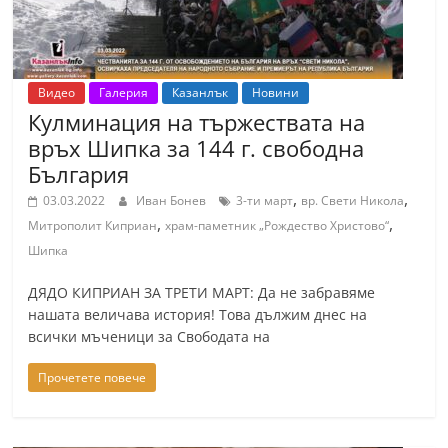
Видео
Галерия
Казанлък
Новини
Кулминация на тържествата на
връх Шипка за 144 г. свободна
България
,
,
03.03.2022
Иван Бонев
3-ти март
вр. Свети Никола
,
,
Митрополит Киприан
храм-паметник „Рождество Христово“
Шипка
ДЯДО КИПРИАН ЗА ТРЕТИ МАРТ: Да не забравяме
нашата величава история! Това дължим днес на
всички мъченици за Свободата на
Прочетете повече