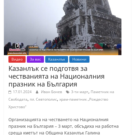
Видео
За вас
Казанлък
Новини
Казанлък се подготвя за
честванията на Националния
празник на България
,
17.01.2024
Иван Бонев
3-ти март
Паметник на
,
,
Свободата
пл. Севтополис
храм-паметник „Рождество
Христово“
Организацията на честването на Националния
празник на България – 3 март, обсъдиха на работна
среща кметът на Община Казанлък Галина