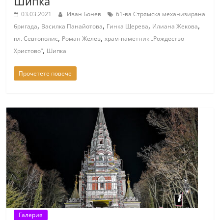
Шипка
03.03.2021
Иван Бонев
61-ва Стрямска механизирана
,
,
,
,
бригада
Василка Панайотова
Гинка Щерева
Илиана Жекова
,
,
пл. Севтополис
Роман Желев
храм-паметник „Рождество
,
Христово“
Шипка
Прочетете повече
Галерия