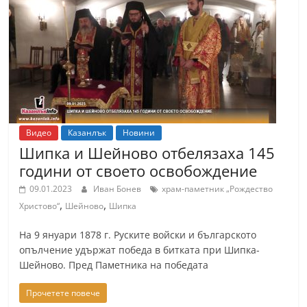
Видео
Казанлък
Новини
Шипка и Шейново отбелязаха 145
години от своето освобождение
09.01.2023
Иван Бонев
храм-паметник „Рождество
,
,
Христово“
Шейново
Шипка
На 9 януари 1878 г. Руските войски и българското
опълчение удържат победа в битката при Шипка-
Шейново. Пред Паметника на победата
Прочетете повече