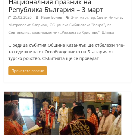
Националния празник на
a
Република България – 3 март
k
,
,
25.02.2026
Иван Бонев
3-ти март
вр. Свети Никола
-
,
,
Митрополит Киприан
Общинска библиотека "Искра"
пл.
b
,
,
Севтополис
храм-паметник „Рождество Христово“
Шипка
g
С редица събития Община Казанлък ще отбележи 148-
.
та годишнина от Освобождението на България от
i
турско робство. Събитията ще се проведат
n
Прочетете повече
f
o
,
g
a
l
l
e