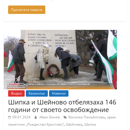
Прочетете повече
Видео
Казанлък
Новини
Шипка и Шейново отбелязаха 146
години от своето освобождение
,
09.01.2024
Иван Бонев
Василка Панайотова
храм-
,
,
паметник „Рождество Христово“
Шейново
Шипка