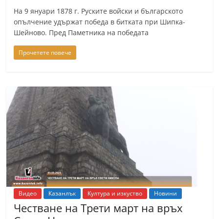
На 9 януари 1878 г. Руските войски и българското
опълчение удържат победа в битката при Шипка-
Шейново. Пред Паметника на победата
Прочетете повече
Видео
Казанлък
Култура и изкуство
Новини
Честване на Трети март на връх