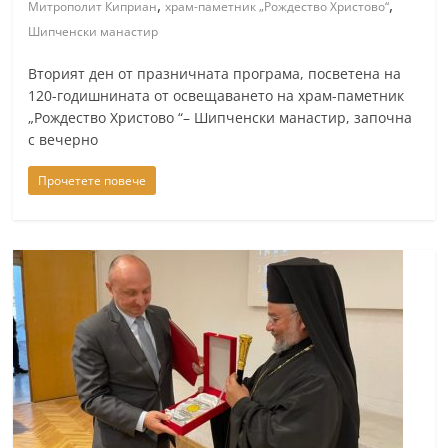
,
,
Митрополит Киприан
храм-паметник „Рождество Христово“
Шипченски манастир
Вторият ден от празничната програма, посветена на
120-годишнината от освещаването на храм-паметник
„Рождество Христово “– Шипченски манастир, започна
с вечерно
Прочетете повече