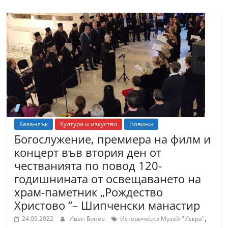
Казанлък
Култура и изкуство
Новини
Богослужение, премиера на филм и
концерт във втория ден от
честванията по повод 120-
годишнината от освещаването на
храм-паметник „Рождество
Христово “– Шипченски манастир
,
24.09.2022
Иван Бонев
Исторически Музей "Искра"