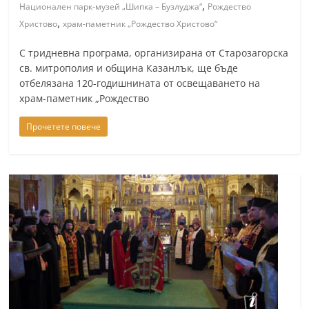
,
Национален парк-музей „Шипка – Бузлуджа“
Рождество
,
Христово
храм-паметник „Рождество Христово“
С тридневна програма, организирана от Старозагорска
св. митрополия и община Казанлък, ще бъде
отбелязана 120-годишнината от освещаването на
храм-паметник „Рождество
Прочетете повече