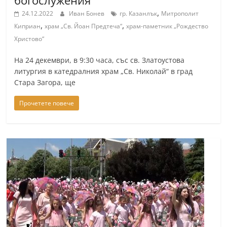
богослужения
,
24.12.2022
Иван Бонев
гр. Казанлък
Митрополит
,
,
Киприан
храм „Св. Йоан Предтеча“
храм-паметник „Рождество
Христово“
На 24 декември, в 9:30 часа, със св. Златоустова
литургия в катедралния храм „Св. Николай“ в град
Стара Загора, ще
Прочетете повече