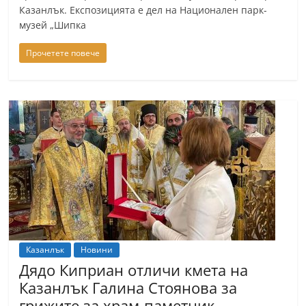
Казанлък. Експозицията е дел на Национален парк-
музей „Шипка
Прочетете повече
Казанлък
Новини
Дядо Киприан отличи кмета на
Казанлък Галина Стоянова за
грижите за храм-паметник