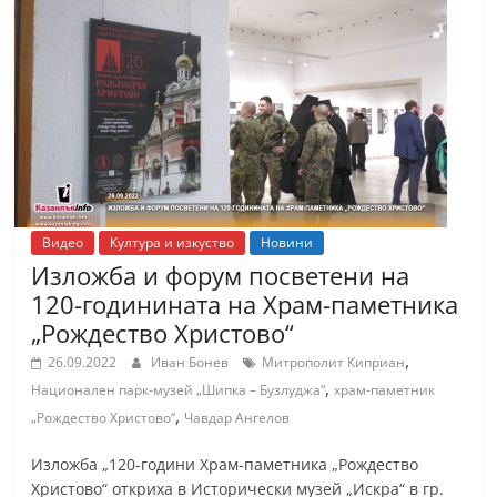
Видео
Култура и изкуство
Новини
Изложба и форум посветени на
120-годинината на Храм-паметника
„Рождество Христово“
,
26.09.2022
Иван Бонев
Митрополит Киприан
,
Национален парк-музей „Шипка – Бузлуджа“
храм-паметник
,
„Рождество Христово“
Чавдар Ангелов
Изложба „120-години Храм-паметника „Рождество
Христово“ откриха в Исторически музей „Искра“ в гр.