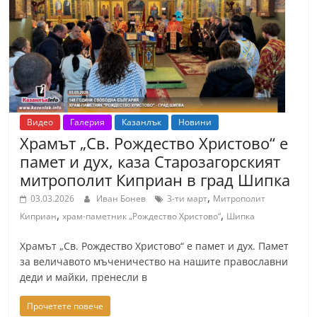
т
К
а
з
а
н
Видео
Галерия
Казанлък
Новини
л
Храмът „Св. Рождество Христово“ е
ъ
памет и дух, каза Старозагорският
к
митрополит Киприан в град Шипка
и
,
03.03.2026
Иван Бонев
3-ти март
Митрополит
о
,
,
Киприан
храм-паметник „Рождество Христово“
Шипка
б
Храмът „Св. Рождество Христово“ е памет и дух. Памет
л
за величавото мъченичество на нашите православни
а
деди и майки, пренесли в
с
Прочетете повече
т