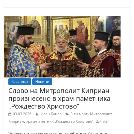
С
т
а
р
а
З
а
г
о
р
Казанлък
Новини
Слово на Митрополит Киприан
а
произнесено в храм-паметника
–
„Рождество Христово“
k
,
a
03.03.2026
Иван Бонев
3-ти март
Митрополит
,
,
Киприан
храм-паметник „Рождество Христово“
Шипка
z
a
Уважаеми градоначалник на община Казанлък,