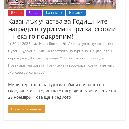
Видео
За вас
Казанлък
Новини
Казанлък участва за Годишните
награди в туризма в три категории
– нека го подкрепим!
30.11.2022
Иван Бонев
Литературно-художествен
,
,
музей “Чудомир”
Министерството на туризма
Национален
,
,
парк-музей „Шипка – Бузлуджа“
Паметник на Свободата
,
,
Празникът на розата
Тракийската гробница
храм-паметник
„Рождество Христово“
Министерството на туризма обяви началото на
гласуването за Годишните награди в туризма 2022 на
28 ноември. Това ще е седмото
Прочетете повече