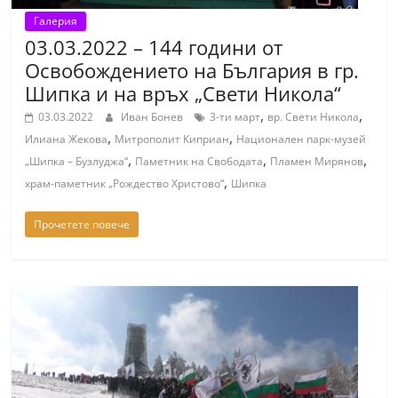
Галерия
03.03.2022 – 144 години от
Освобождението на България в гр.
Шипка и на връх „Свети Никола“
,
,
03.03.2022
Иван Бонев
3-ти март
вр. Свети Никола
,
,
Илиана Жекова
Митрополит Киприан
Национален парк-музей
,
,
,
„Шипка – Бузлуджа“
Паметник на Свободата
Пламен Мирянов
,
храм-паметник „Рождество Христово“
Шипка
Прочетете повече