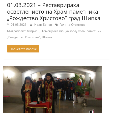
01.03.2021 – Реставрираха
осветлението на Храм-паметника
„Рождество Христово“ град Шипка
,
01.03.2021
Иван Бонев
Галина Стоянова
,
,
Митрополит Киприан
Теменужка Люцканова
храм-паметник
,
„Рождество Христово“
Шипка
Прочетете повече