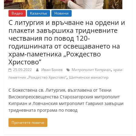
Видео
Казанлък
Новини
С литургия и връчване на ордени и
плакети завършиха тридневните
чествания по повод 120-
годишнината от освещаването на
храм-паметника „Рождество
Христово“
,
25.09.2022
Иван Бонев
Митрополит Киприан
храм-
,
паметник „Рождество Христово“
Шипченски манастир
С Божествена св. Литургия, възглавена от Техни
Високопреосвещенства Старозагорския митрополит
Киприан и Ловчанския митрополит Гавриил завърши
тридневната програма по повод
Прочетете повече