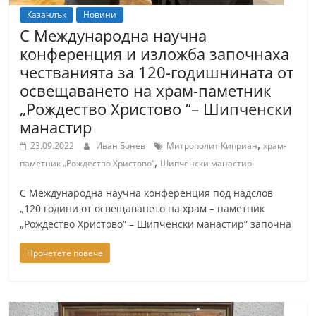
Казанлък
Новини
С Международна научна
конференция и изложба започнаха
честванията за 120-годишнината от
освещаването на храм-паметник
„Рождество Христово “– Шипченски
манастир
,
23.09.2022
Иван Бонев
Митрополит Киприан
храм-
,
паметник „Рождество Христово“
Шипченски манастир
С Международна научна конференция под надслов
„120 години от освещаването на храм – паметник
„Рождество Христово“ – Шипченски манастир“ започна
Прочетете повече