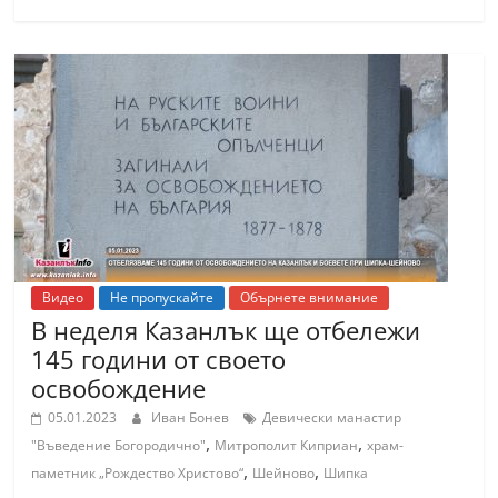
Видео
Не пропускайте
Обърнете внимание
В неделя Казанлък ще отбележи
145 години от своето
освобождение
05.01.2023
Иван Бонев
Девически манастир
,
,
"Въведение Богородично"
Митрополит Киприан
храм-
,
,
паметник „Рождество Христово“
Шейново
Шипка