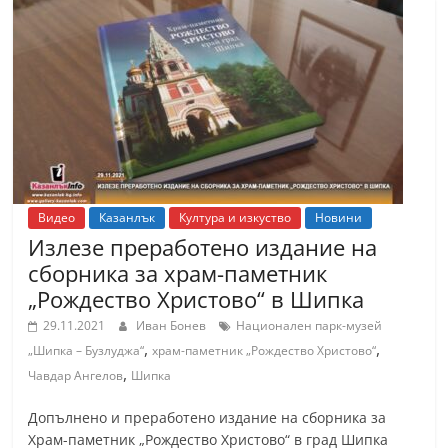
Видео
Казанлък
Култура и изкуство
Новини
Излезе преработено издание на
сборника за храм-паметник
„Рождество Христово“ в Шипка
29.11.2021
Иван Бонев
Национален парк-музей
,
,
„Шипка – Бузлуджа“
храм-паметник „Рождество Христово“
,
Чавдар Ангелов
Шипка
Допълнено и преработено издание на сборника за
Храм-паметник „Рождество Христово“ в град Шипка