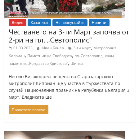
Видео
Казанлък
Не пропускайте
Новини
Честването на 3-ти Март започва от
2-ри на пл. „Севтополис“
,
01.03.2023
Иван Бонев
3-ти март
Митрополит
,
,
,
Киприан
Паметник на Свободата
пл. Севтополис
храм-
,
паметник „Рождество Христово“
Шипка
Негово Високопреосвещенство Старозагорският
митрополит Киприан ще участва в тържествата по
случай Националния празник на Република България 3
март. Владиката ще
Прочетете повече