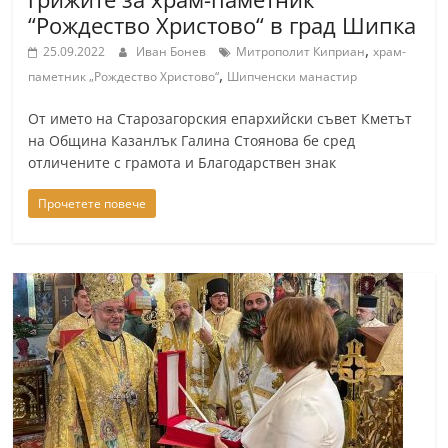
“Рождество Христово“ в град Шипка
,
25.09.2022
Иван Бонев
Митрополит Киприан
храм-
,
паметник „Рождество Христово“
Шипченски манастир
От името на Старозагорския епархийски съвет Кметът
на Община Казанлък Галина Стоянова бе сред
отличените с грамота и Благодарствен знак
Прочетете повече