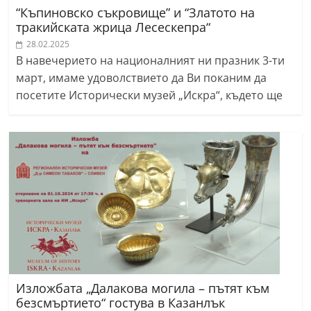
“Къпиновско съкровище” и “Златото на
тракийската жрица Лесескепра“
28.02.2025
В навечерието на националният ни празник 3-ти
март, имаме удоволствието да Ви поканим да
посетите Исторически музей „Искра“, където ще
Изложбата „Далакова могила – пътят към
безсмъртието“ гостува в Казанлък