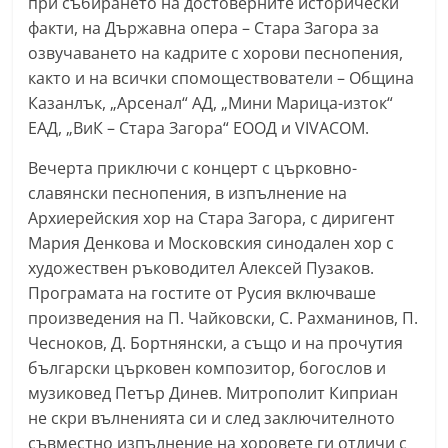
при събирането на достоверните исторически
a
факти, на Държавна опера – Стара Загора за
k
озвучаването на кадрите с хорови песнопения,
-
както и на всички спомоществователи – Община
b
Казанлък, „Арсенал“ АД, „Мини Марица-изток“
ЕАД, „ВиК – Стара Загора“ ЕООД и VIVACOM.
g
.
Вечерта приключи с концерт с църковно-
i
славянски песнопения, в изпълнение на
n
Архиерейския хор на Стара Загора, с диригент
f
Мария Денкова и Московския синодален хор с
художествен ръководител Алексей Пузаков.
o
Програмата на гостите от Русия включваше
,
произведения на П. Чайковски, С. Рахманинов, П.
g
Чесноков, Д. Бортнянски, а също и на прочутия
a
български църковен композитор, богослов и
l
музиковед Петър Динев. Митрополит Киприан
l
не скри вълненията си и след заключителното
e
съвместно изпълнение на хоровете ги отличи с