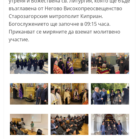
утреня и Божествена св. Литургия, която ще бъде
възглавена от Негово Високопреосвещенство
Старозагорския митрополит Киприан.
Богослужението ще започне в 09:15 часа.
Приканват се миряните да вземат молитвено
участие.