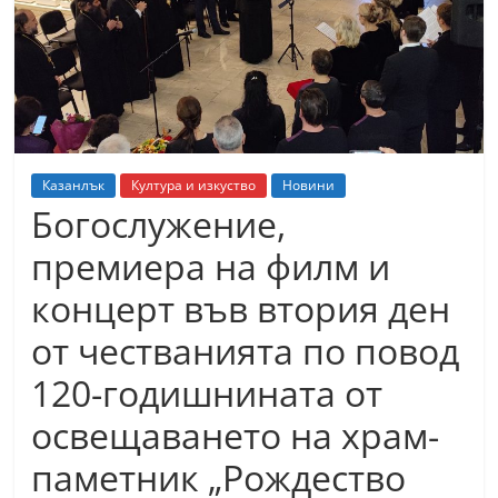
т
К
а
з
а
н
Казанлък
Култура и изкуство
Новини
л
Богослужение,
ъ
премиера на филм и
к
концерт във втория ден
и
о
от честванията по повод
б
120-годишнината от
л
освещаването на храм-
а
с
паметник „Рождество
т