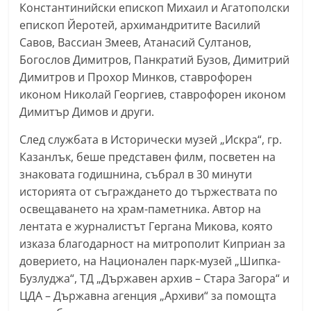
Константинийски епископ Михаил и Агатополски
n
епископ Йеротей, архимандритите Василий
l
Савов, Вассиан Змеев, Атанасий Султанов,
a
Богослов Димитров, Панкратий Бузов, Димитрий
k
Димитров и Прохор Минков, ставрофорен
.
иконом Николай Георгиев, ставрофорен иконом
i
Димитър Димов и други.
n
След службата в Исторически музей „Искра“, гр.
f
Казанлък, беше представен филм, посветен на
o
знаковата годишнина, събрал в 30 минути
,
историята от съграждането до тържествата по
k
освещаването на храм-паметника. Автор на
лентата е журналистът Гергана Микова, която
a
изказа благодарност на митрополит Киприан за
z
доверието, на Национален парк-музей „Шипка-
a
Бузлуджа“, ТД „Държавен архив – Стара Загора“ и
n
ЦДА – Държавна агенция „Архиви“ за помощта
l