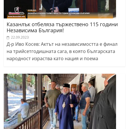
Казанлък отбеляза тържествено 115 години
Независима България!
22.09.2023
Д-р Иво Косев: Актът на независимостта е финал
на трийсетгодишната сага, в която българската
народност израства като нация и поема