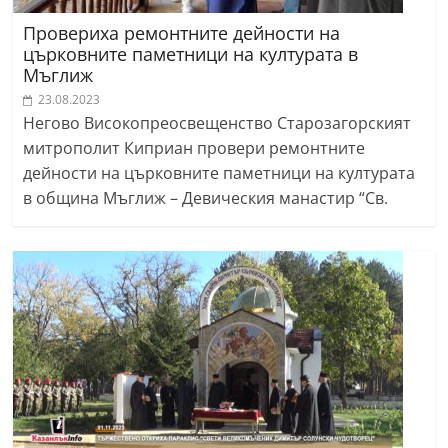
Провериха ремонтните дейности на
църковните паметници на културата в
Мъглиж
23.08.2023
Негово Високопреосвещенство Старозагорският
митрополит Киприан провери ремонтните
дейности на църковните паметници на културата
в община Мъглиж – Девическия манастир “Св.