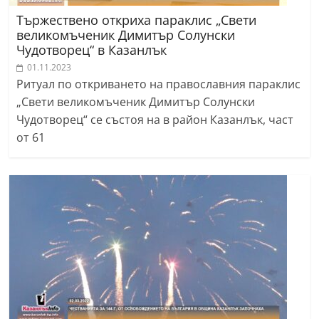
Тържествено откриха параклис „Свети
великомъченик Димитър Солунски
Чудотворец“ в Казанлък
01.11.2023
Ритуал по откриването на православния параклис
„Свети великомъченик Димитър Солунски
Чудотворец“ се състоя на в район Казанлък, част
от 61