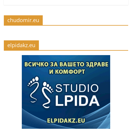
chudomir.eu
elpidakz.eu