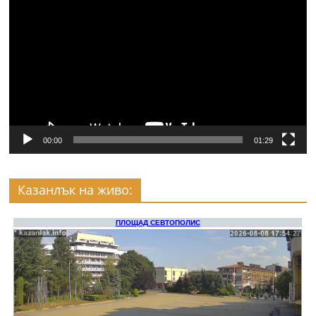
00:00
01:29
Казанлък на живо: