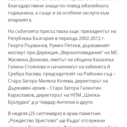
r
благодарствени знаци по повод юбилейната
годишнина, а също и за особени заслуги към
y
епархията.
-
k
На събитията присъстваха още: президентът на
a
Република България в периода 2002-2012 г.
z
Георги Първанов, Румен Петков, държавният
експерт при Дирекция „Вероизповедания“ на МС
a
Жасмина Донкова, кметът на община Казанлък
n
Галина Стоянова и началникът на кабинета й
l
Сребра Касева, председателят на Районен съд –
a
Стара Загора Милена Колева, директорът на
k
Държавен архив – Стара Загора Галинтин
.
Караславов, директорът на НПМ „Шипка-
c
Бузлуджа“ д-р Чавдар Ангелов и други.
o
В неделя (25 септември) в храм-паметник
m
„Рождество Христово“ ще бъдат отслужени