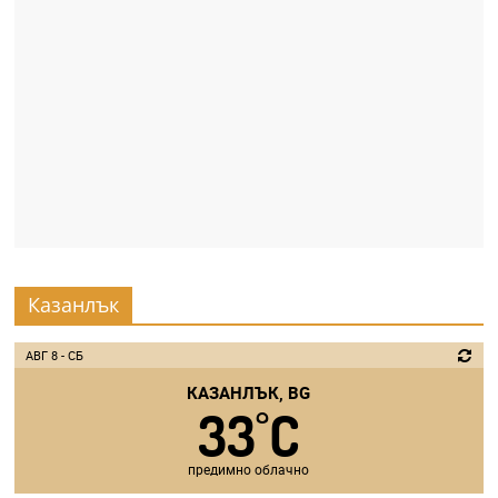
Казанлък
АВГ 8 - СБ
КАЗАНЛЪК, BG
33
C
°
предимно облачно