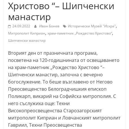
Христово “– Шипченски
С
т
манастир
а
,
24.09.2022
Иван Бонев
Исторически Музей "Искра"
р
,
,
Митрополит Киприан
храм-паметник „Рождество Христово“
а
Шипченски манастир
З
Вторият ден от празничната програма,
а
посветена на 120-годишнината от освещаването
г
на храм-паметник „Рождество Христово “–
о
Шипченски манастир, започна с вечерно
р
богослужение. То беше възглавено от Негово
а
Преосвещенство Белоградчишкия епископ
–
Поликарп, викарий на Софийска митрополия. С
k
него съслужиха още: Техни
a
Високопреосвещенства Старозагорският
митрополит Киприан и Ловчанският митрополит
z
Гавриил, Техни Преосвещенства
a