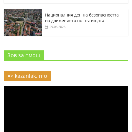
Националния ден на безопасността
на движението по пътищата
29.06.2026
Зов за пмощ
=> kazanlak.info
Видео