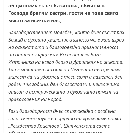
С
общинския съвет Казанлък, обични в
Господа братя и сестри, гости на това свято
т
място за всички нас,
а
р
Благодарственият молебен, който днес със страх
а
Божий и духовно умиление възнесохме, е жив израз
З
на осъзнатата и благоговейна признателност
на нашите сърца към Всеподателя Бога –
а
Източника на всяко благо и Дарителя на живота.
г
Той е молитвен отклик на Неговата неизречима
о
милост да ни удостои с този свят и паметен ден,
р
роден 148 години, ден благословен и неизличимо
а
вписан в историческата и духовната памет на
–
православния ни народ.
k
Тази благодарност днес се изповядва с особена
a
сила именно тук – в сърцето на храм-паметника
z
„Рождество Христово“, Шипченската света
a