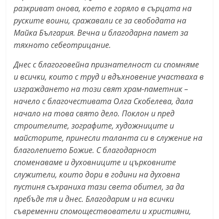
разкриват онова, което е горяло в сърцата на
руските воини, сражавали се за свободата на
Майка България. Вечна и благодарна памет за
тяхното себеотрицание.
Днес с благоговейна признателност си спомняме
и всички, които с труд и вдъхновение участваха в
изграждането на този свят храм-паметник –
начело с благочестивата Олга Скобелева, дала
начало на това свято дело. Поклон и пред
строителите, зографите, художниците и
майсторите, принесли таланта си в служение на
благолепието Божие. С благодарност
споменаваме и духовниците и църковните
служители, които дори в години на духовна
пустиня съхраниха тази света обител, за да
пребъде тя и днес. Благодарим и на всички
съвременни спомоществователи и християни,