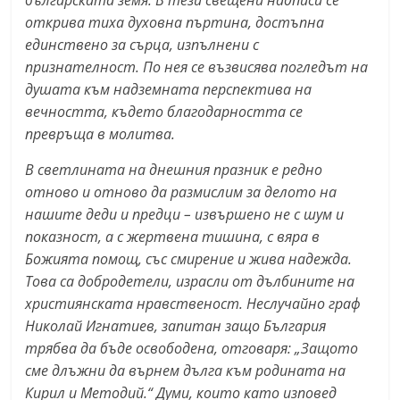
българската земя. В тези свещени надписи се
r
открива тиха духовна пъртина, достъпна
y
единствено за сърца, изпълнени с
-
признателност. По нея се възвисява погледът на
душата към надземната перспектива на
k
вечността, където благодарността се
a
превръща в молитва.
z
a
В светлината на днешния празник е редно
n
отново и отново да размислим за делото на
нашите деди и предци – извършено не с шум и
l
показност, а с жертвена тишина, с вяра в
a
Божията помощ, със смирение и жива надежда.
k
Това са добродетели, израсли от дълбините на
.
християнската нравственост. Неслучайно граф
c
Николай Игнатиев, запитан защо България
o
трябва да бъде освободена, отговаря: „Защото
m
сме длъжни да върнем дълга към родината на
Кирил и Методий.“ Думи, които като изповед