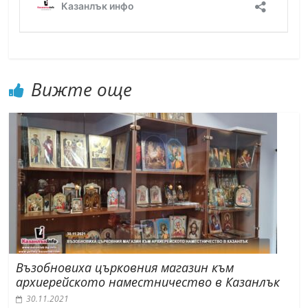
Вижте още
Възобновиха църковния магазин към
архиерейското наместничество в Казанлък
30.11.2021