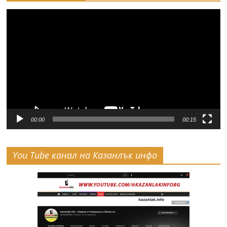
Видео
00:00
00:15
You Tube канал на Казанлък инфо