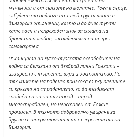
обител – място осветено от кръвта на
n
мъченици и от сълзите на молитва. Това е сърце,
l
събудено от подвига на хиляди руски воини и
a
български опълченци, което и до днес тупти
като явен и непреходен знак за силата на
k
братската любов, засвидетелствана чрез
.
саможертва.
i
n
Пътищата на Руско-турската освободителна
f
война са белязани от безброй лични Голготи –
извървени с търпение, вяра и достойнство. По
o
тях мъжете на подвига понесоха върху плещите
,
си кръста на страданието, за да въздигнат
k
свободата на нашия народ – народ
a
многострадален, но неоставен от Божия
z
промисъл. В тяхното доброволно умиране за
a
другия се откри тайната на възкресението на
n
България.
l