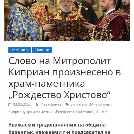
т
К
а
з
а
н
Казанлък
Новини
л
Слово на Митрополит
ъ
Киприан произнесено в
к
храм-паметника
и
о
„Рождество Христово“
б
,
03.03.2026
Иван Бонев
3-ти март
Митрополит
л
,
,
Киприан
храм-паметник „Рождество Христово“
Шипка
а
с
Уважаеми градоначалник на община
т
Казанлък, уважаеми г-н председател на