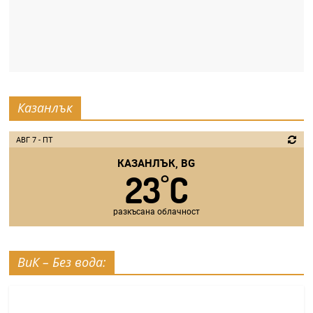
Казанлък
АВГ 7 - ПТ
КАЗАНЛЪК, BG
23
C
°
разкъсана облачност
ВиК – Без вода: