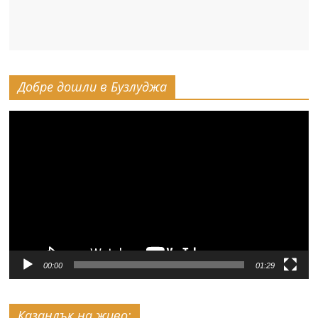
Добре дошли в Бузлуджа
Видео
00:00
01:29
Казанлък на живо: