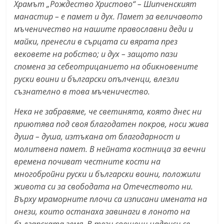
Храмът „Рождество Христово“ – Шипченският
a
манастир – е памет и дух. Памет за величавото
k
мъченичество на нашите православни деди и
-
майки, пренесли в сърцата си вярата през
b
вековете на робство; и дух – защото пази
g
спомена за себеотрицанието на обикновените
руски воини и български опълченци, влезли
.
съзнателно в това мъченичество.
i
n
Нека не забравяме, че светинята, която днес ни
f
приютява под своя благодатен покров, носи жива
o
душа – душа, изтъкана от благодарност и
молитвена памет. В нейната костница за вечни
,
времена почиват честните кости на
g
многобройни руски и български воини, положили
a
живота си за свободата на Отечеството ни.
l
Върху мраморните плочи са изписани имената на
l
онези, които останаха завинаги в лоното на
e