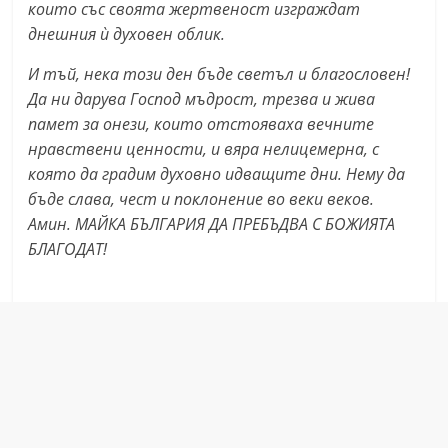
които със своята жертвеност изграждат
днешния ѝ духовен облик.
И тъй, нека този ден бъде светъл и благословен!
Да ни дарува Господ мъдрост, трезва и жива
памет за онези, които отстояваха вечните
нравствени ценности, и вяра нелицемерна, с
която да градим духовно идващите дни. Нему да
бъде слава, чест и поклонение во веки веков.
Амин. МАЙКА БЪЛГАРИЯ ДА ПРЕБЪДВА С БОЖИЯТА
БЛАГОДАТ!