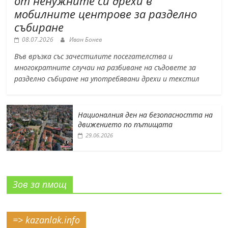
от ненужните си дрехи в
мобилните центрове за разделно
събиране
08.07.2026
Иван Бонев
Във връзка със зачестилите посегателства и
многократните случаи на разбиване на съдовете за
разделно събиране на употребявани дрехи и текстил
Националния ден на безопасността на
движението по пътищата
29.06.2026
Зов за пмощ
=> kazanlak.info