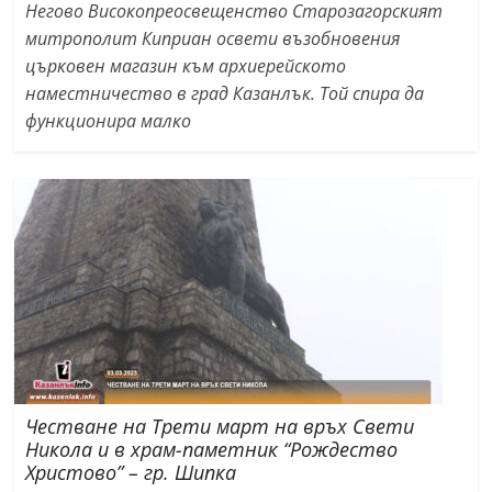
Негово Високопреосвещенство Старозагорският
митрополит Киприан освети възобновения
църковен магазин към архиерейското
наместничество в град Казанлък. Той спира да
функционира малко
Честване на Трети март на връх Свети
Никола и в храм-паметник “Рождество
Христово” – гр. Шипка