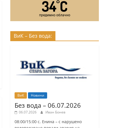
34
C
°
предимно облачно
ВиК – Без вода:
ВиК
Новини
Без вода – 06.07.2026
06.07.2026
Иван Бонев
08:00/15:00 с. Енина – с нарушено
водоподаване поради авария на