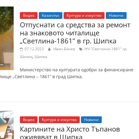
Видео
Казанлък
Култура и изкуство
Новини
Отпуснати са средства за ремонт
на знаковото читалище
„Светлина-1861” в гр. Шипка
07.12.2023
Иван Бонев
НЧ "Светлина-1861" гр.
,
Шипка
Шипка
Министерство на културата одобри за финансиране
лище „Светлина – 1861“ в град Шипка,
Видео
Култура и изкуство
Новини
Картините на Христо Тъпанов
оживяват в Шипка