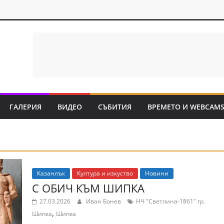
ГАЛЕРИЯ
ВИДЕО
СЪБИТИЯ
ВРЕМЕТО И WEBCAM
Казанлък
Култура и изкуство
Новини
С ОБИЧ КЪМ ШИПКА
27.03.2026
Иван Бонев
НЧ "Светлина-1861" гр.
,
Шипка
Шипка