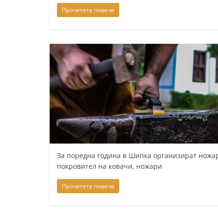
Прочетете повече
т
а
р
а
З
а
г
о
р
а
–
За поредна година в Шипка организират ножар
k
покровител на ковачи, ножари
a
Прочетете повече
z
a
n