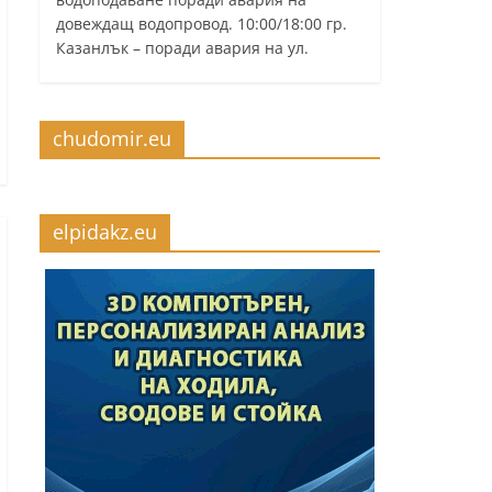
довеждащ водопровод. 10:00/18:00 гр.
Казанлък – поради авария на ул.
chudomir.eu
elpidakz.eu