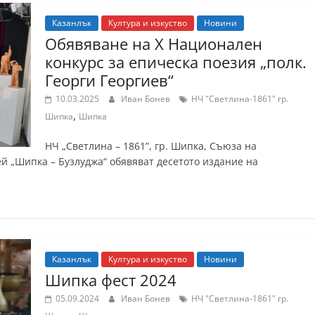
Казанлък
Култура и изкуство
Новини
Обявяване на Х Национален
конкурс за епическа поезия „полк.
Георги Георгиев“
10.03.2025
Иван Бонев
НЧ "Светлина-1861" гр.
,
Шипка
Шипка
НЧ „Светлина – 1861”, гр. Шипка, Съюза на
й „Шипка – Бузлуджа“ обявяват десетото издание на
Казанлък
Култура и изкуство
Новини
Шипка фест 2024
05.09.2024
Иван Бонев
НЧ "Светлина-1861" гр.