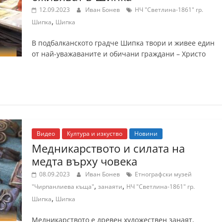
12.09.2023
Иван Бонев
НЧ "Светлина-1861" гр.
,
Шипка
Шипка
В подбалканското градче Шипка твори и живее един
от най-уважаваните и обичани граждани – Христо
Видео
Култура и изкуство
Новини
Медникарството и силата на
медта върху човека
08.09.2023
Иван Бонев
Етнографски музей
,
,
"Чирпанлиева къща"
занаяти
НЧ "Светлина-1861" гр.
,
Шипка
Шипка
Медникарството е древен художествен занаят,