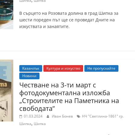
,
Шипка
Шипка
В сърцето на Розовата долина в град Шипка за
шести пореден път ще се проведат Дните на
изкуствата и занаятите.
Казанлък
Култура и изкуство
Не пропускайте
Новини
Честване на 3-ти март с
фотодокументална изложба
„Строителите на Паметника на
свободата“
01.03.2024
Иван Бонев
НЧ "Светлина-1861" гр.
,
Шипка
Шипка