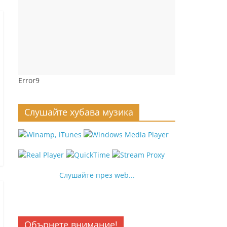
Error9
Слушайте хубава музика
Слушайте през web...
Обърнете внимание!