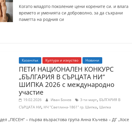
Когато младото поколение цени корените си. и влага
времето и уменията си доброволно, за да съхрани
паметта на родния си
Казанлък
Култура и изкуство
Новини
ПЕТИ НАЦИОНАЛЕН КОНКУРС
„БЪЛГАРИЯ В СЪРЦАТА НИ“
ШИПКА 2026 с международно
участие
,
19.02.2026
Иван Бонев
3-ти март
БЪЛГАРИЯ В
,
,
СЪРЦАТА НИ
НЧ "Светлина-1861" гр. Шипка
Шипка
здел „ПЕСЕН“ – първа възрастова група Анна Къчева – ДГ „Хосе