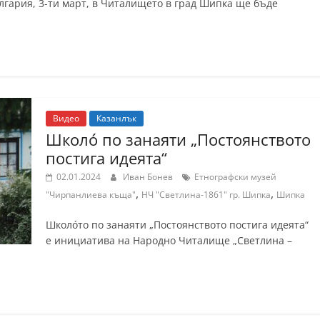
гария, 3-ти март, в Читалището в град Шипка ще бъде
Видео
Казанлък
Школó по занаяти „Постоянството
постига идеята“
02.01.2024
Иван Бонев
Етнографски музей
,
,
"Чирпанлиева къща"
НЧ "Светлина-1861" гр. Шипка
Шипка
Школóто по занаяти „Постоянството постига идеята“
е инициатива на Народно Читалище „Светлина –