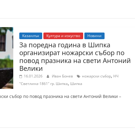
Казанлък
Култура и изкуство
Новини
За поредна година в Шипка
организират ножарски събор по
повод празника на свети Антоний
Велики
,
16.01.2026
Иван Бонев
ножарски събор
НЧ
,
"Светлина-1861" гр. Шипка
Шипка
ски събор по повод празника на свети Антоний Велики –