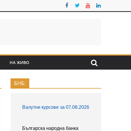
S
НА ЖИВО
БНБ: