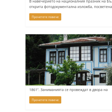
В навечерието на националния празник на Бъл
y
открита фотодокументална изложба, посветена
-
Прочетете повече
k
a
z
a
n
l
a
k
.
c
1861“. Заниманията се провеждат в двора на
o
m
Прочетете повече