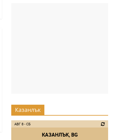
Казанлък
АВГ 8 - СБ
КАЗАНЛЪК, BG