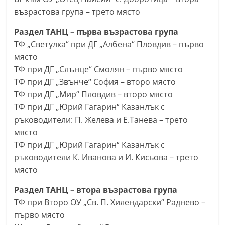
r
възрастова група – трето място
y
Раздел ТАНЦ – първа възрастова група
-
ТФ „Светулка“ при ДГ „Албена“ Пловдив – първо
k
място
a
ТФ при ДГ „Слънце“ Смолян – първо място
z
ТФ при ДГ „Звънче“ София – второ място
a
ТФ при ДГ „Мир“ Пловдив – второ място
ТФ при ДГ „Юрий Гагарин“ Казанлък с
n
ръководители: П. Желева и Е.Танева – трето
l
място
a
ТФ при ДГ „Юрий Гагарин“ Казанлък с
k
ръководители К. Иванова и И. Кисьова – трето
.
място
c
Раздел ТАНЦ – втора възрастова група
o
ТФ при Второ ОУ „Св. П. Хилендарски“ Раднево –
m
първо място