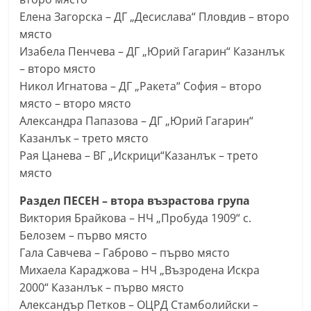
n
Елена Загорска – ДГ „Десислава“ Пловдив – второ
l
място
Изабела Пенчева – ДГ „Юрий Гагарин“ Казанлък
a
– второ място
k
Никол Игнатова – ДГ „Ракета“ София – второ
.
място – второ място
i
Александра Папазова – ДГ „Юрий Гагарин“
n
Казанлък – трето място
f
Рая Цанева – ВГ „Искрици“Казанлък – трето
o
място
,
Раздел ПЕСЕН – втора възрастова група
k
Виктория Брайкова – НЧ „Пробуда 1909“ с.
a
Белозем – първо място
z
Гала Савчева – Габрово – първо място
a
Михаела Караджова – НЧ „Възродена Искра
n
2000“ Казанлък – първо място
l
Александър Петков – ОЦРД Стамболийски –