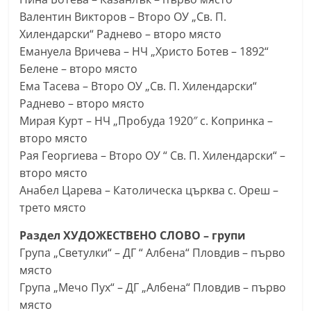
Валентин Викторов – Второ ОУ „Св. П.
Хилендарски“ Раднево – второ място
Емануела Вричева – НЧ „Христо Ботев – 1892“
Белене – второ място
Ема Тасева – Второ ОУ „Св. П. Хилендарски“
Раднево – второ място
Мирая Курт – НЧ „Пробуда 1920″ с. Копринка –
второ място
Рая Георгиева – Второ ОУ “ Св. П. Хилендарски“ –
второ място
Анабел Царева – Католическа църква с. Ореш –
трето място
Раздел ХУДОЖЕСТВЕНО СЛОВО – групи
Група „Светулки“ – ДГ “ Албена“ Пловдив – първо
място
Група „Мечо Пух“ – ДГ „Албена“ Пловдив – първо
място