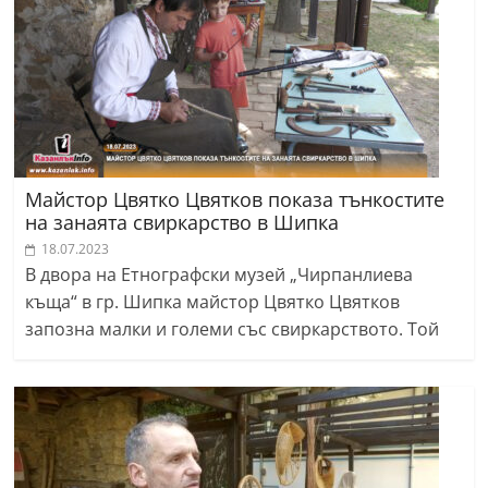
Майстор Цвятко Цвятков показа тънкостите
на занаята свиркарство в Шипка
18.07.2023
В двора на Етнографски музей „Чирпанлиева
къща“ в гр. Шипка майстор Цвятко Цвятков
запозна малки и големи със свиркарството. Той