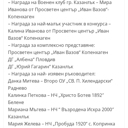
– Награда на Военен клуб гр. Казанлък – Мира
Иванова от Просветен център „Иван Вазов“-
Копенхаген
– Награда за най-малък участник в конкурса –
Калина Иванова от Просветен център „Иван
Вазов“ Копенхаген
– Награда за комплексно представяне:
Просветен център „Иван Вазов“ Копенхаген
ДГ „Албена“ Пловдив
ДГ „Юрий Гагарин“ Казанлък
– Награда за най- изявен ръководител:
Данка Митева – Второ ОУ „СВ. П. Хилендарски“
Раднево
Калинка Петкова – НЧ „Христо Ботев 1892″
Белене
Мариана Мъгева – НЧ “ Възродена Искра 2000″
Казанлък
Мария Желева – НЧ „Пробуда 1920“ с. Копринка