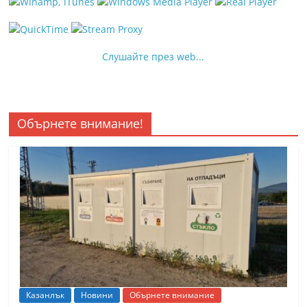
Слушайте през web...
Обърнете внимание!
Казанлък
Новини
Обърнете внимание