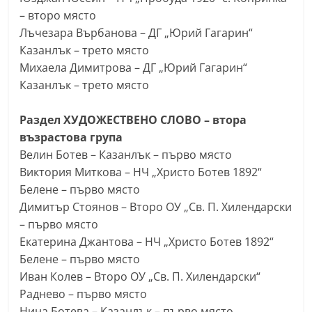
– второ място
Лъчезара Върбанова – ДГ „Юрий Гагарин“
Казанлък – трето място
Михаела Димитрова – ДГ „Юрий Гагарин“
Казанлък – трето място
Раздел ХУДОЖЕСТВЕНО СЛОВО – втора
възрастова група
Велин Ботев – Казанлък – първо място
Виктория Миткова – НЧ „Христо Ботев 1892“
Белене – първо място
Димитър Стоянов – Второ ОУ „Св. П. Хилендарски
– първо място
Екатерина Джантова – НЧ „Христо Ботев 1892“
Белене – първо място
Иван Колев – Второ ОУ „Св. П. Хилендарски“
Раднево – първо място
Нина Ботева – Казанлък – първо място