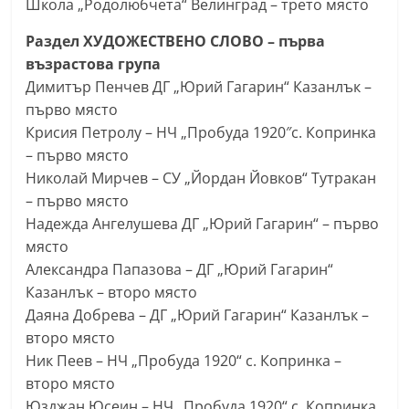
Школа „Родолюбчета“ Велинград – трето място
Раздел ХУДОЖЕСТВЕНО СЛОВО – първа
възрастова група
Димитър Пенчев ДГ „Юрий Гагарин“ Казанлък –
първо място
Крисия Петролу – НЧ „Пробуда 1920″с. Копринка
– първо място
Николай Мирчев – СУ „Йордан Йовков“ Тутракан
– първо място
Надежда Ангелушева ДГ „Юрий Гагарин“ – първо
място
Александра Папазова – ДГ „Юрий Гагарин“
Казанлък – второ място
Даяна Добрева – ДГ „Юрий Гагарин“ Казанлък –
второ място
Ник Пеев – НЧ „Пробуда 1920“ с. Копринка –
второ място
Юзджан Юсеин – НЧ „Пробуда 1920“ с. Копринка