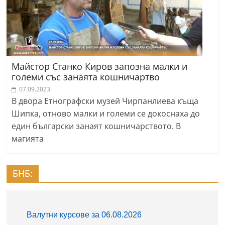
Майстор Станко Киров запозна малки и
големи със занаята кошничартво
07.09.2023
В двора Етнографски музей Чирпанлиева къща
Шипка, отново малки и големи се докоснаха до
един български занаят кошничарството. В
магията
БНБ: