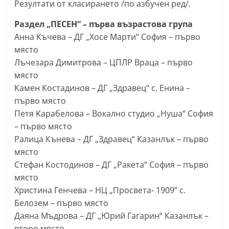
Резултати от класирането /по азбучен ред/.
С
т
Раздел „ПЕСЕН“ – първа възрастова група
Анна Къчева – ДГ „Хосе Марти“ София – първо
а
място
р
Лъчезара Димитрова – ЦПЛР Враца – първо
а
място
З
Камен Костадинов – ДГ „Здравец“ с. Енина –
а
първо място
г
Петя Карабелова – Вокално студио „Нуша“ София
о
– първо място
р
Ралица Кънева – ДГ „Здравец“ Казанлък – първо
място
а
Стефан Костодинов – ДГ „Ракета“ София – първо
–
място
k
Христина Генчева – НЦ „Просвета- 1909“ с.
a
Белозем – първо място
z
Даяна Мъдрова – ДГ „Юрий Гагарин“ Казанлък –
a
второ място