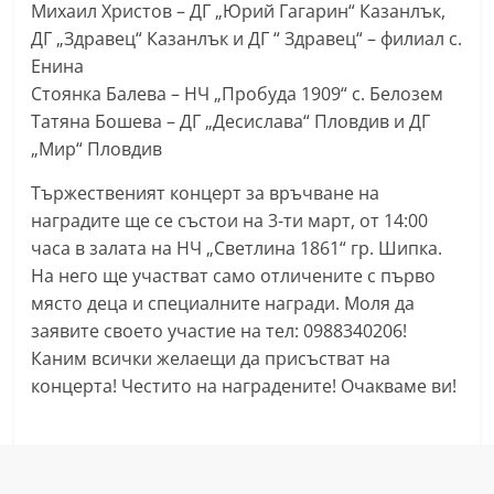
Михаил Христов – ДГ „Юрий Гагарин“ Казанлък,
ДГ „Здравец“ Казанлък и ДГ “ Здравец“ – филиал с.
Енина
Стоянка Балева – НЧ „Пробуда 1909“ с. Белозем
Татяна Бошева – ДГ „Десислава“ Пловдив и ДГ
„Мир“ Пловдив
Тържественият концерт за връчване на
наградите ще се състои на 3-ти март, от 14:00
часа в залата на НЧ „Светлина 1861“ гр. Шипка.
На него ще участват само отличените с първо
място деца и специалните награди. Моля да
заявите своето участие на тел: 0988340206!
Каним всички желаещи да присъстват на
концерта! Честито на наградените! Очакваме ви!