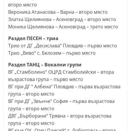
второ място
a
Вероника Атанасова – Варна – второ място
k
Златка Щелиянова – Асеновград – второ място
-
Моника Щелиянова – Асеновград – трето място
b
g
Раздел ПЕСЕН – триа
Трио от ДГ „Десислава“ Пловдив – първо място
.
Трио „Виво“ с. Белозем – първо място
i
n
Раздел ТАНЦ – Вокални групи
f
ВГ „Стамболино“ ОЦРД Стамболийски – втора
o
възрастова група – първо място
ВГ при ДГ “ Албена“ Пловдив – първа възрастова
,
група – второ място
g
ВГ при ДГ „Звънче“ София – първа възрастова
a
група – второ място
l
ДВГ „Бърборани“ Трявна – втора възрастова
l
група – второ място
e
ВГ към ОУ „Отец Паисий“ с. Добротица – втора