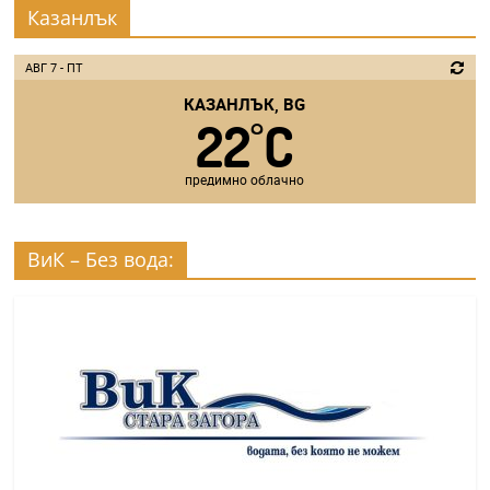
Казанлък
АВГ 7 - ПТ
КАЗАНЛЪК, BG
22
C
°
предимно облачно
ВиК – Без вода: