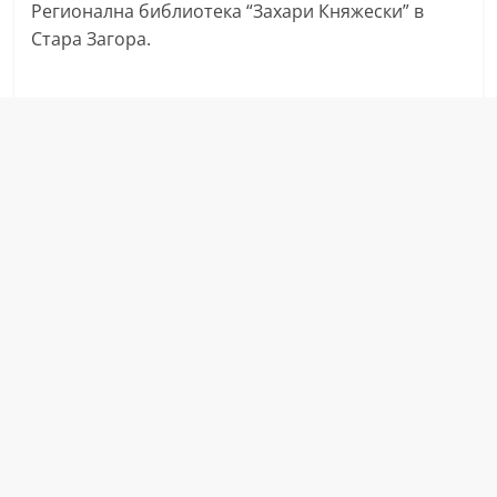
Регионална библиотека “Захари Княжески” в
a
Стара Загора.
k
-
b
g
.
i
n
f
o
,
g
a
l
l
e