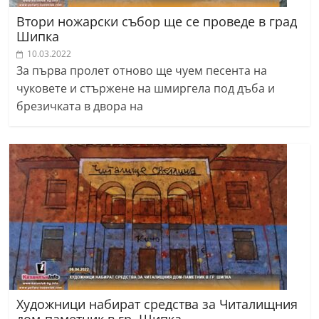
Втори ножарски събор ще се проведе в град
Шипка
10.03.2022
За първа пролет отново ще чуем песента на
чуковете и стържене на шмиргела под дъба и
брезичката в двора на
Художници набират средства за Читалищния