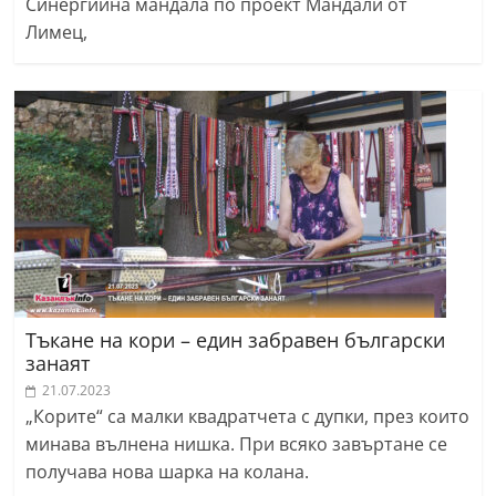
Синергийна мандала по проект Мандали от
Лимец,
Тъкане на кори – един забравен български
занаят
21.07.2023
„Корите“ са малки квадратчета с дупки, през които
минава вълнена нишка. При всяко завъртане се
получава нова шарка на колана.