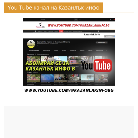
You Tube канал на Казанлък инфо