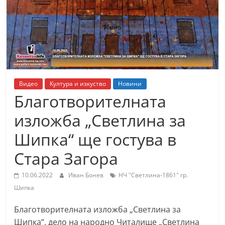
т
К
а
з
а
н
Видео
Култура и изкуство
Новини
л
Благотворителната
ъ
изложба „Светлина за
к
Шипка“ ще гостува в
и
о
Стара Загора
б
10.06.2022
Иван Бонев
НЧ "Светлина-1861" гр.
л
Шипка
а
с
Благотворителната изложба „Светлина за
т
Шипка“, дело на народно Читалище „Светлина