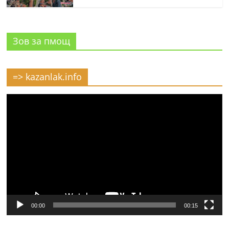
Зов за пмощ
=> kazanlak.info
Видео
00:00
00:15