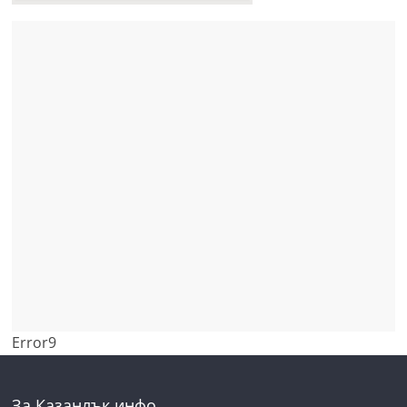
Error9
За Казанлък инфо