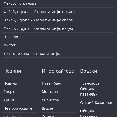
Фейсбук страница
Фейсбук група – Казанлък инфо новини
Фейсбук група – Казанлък инфо спорт
Фейсбук група – Казанлък инфо видео
LinkedIn
Twitter
You Tube канал Казналък инфо
Новини
Инфо сайтове
Връзки
Новини
Павел баня
Транспорт
Община
Спорт
Монтана
Казанлък
Крими
Силистра
Открий Казанлък
Не пропускайте
Видин
Община
Казанлък
Казанлък
Смолян