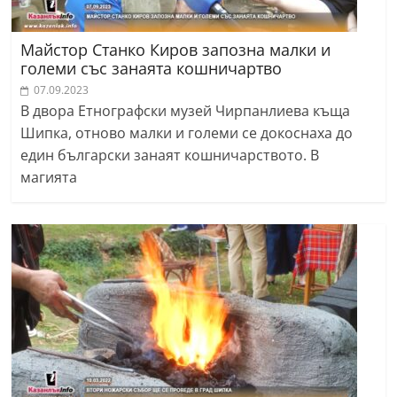
Майстор Станко Киров запозна малки и
големи със занаята кошничартво
07.09.2023
В двора Етнографски музей Чирпанлиева къща
Шипка, отново малки и големи се докоснаха до
един български занаят кошничарството. В
магията