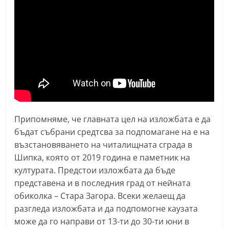
n
l
a
k
.
i
n
f
Припомняме, че главната цел на изложбата е да
o
бъдат събрани средтсва за подпомагане на е на
,
възстановяването на читалищната сграда в
k
Шипка, която от 2019 година е паметник на
a
културата. Предстои изложбата да бъде
z
представена и в последния град от нейната
a
обиколка – Стара Загора. Всеки желаещ да
разгледа изложбата и да подпомогне каузата
n
може да го направи от 13-ти до 30-ти юни в
l