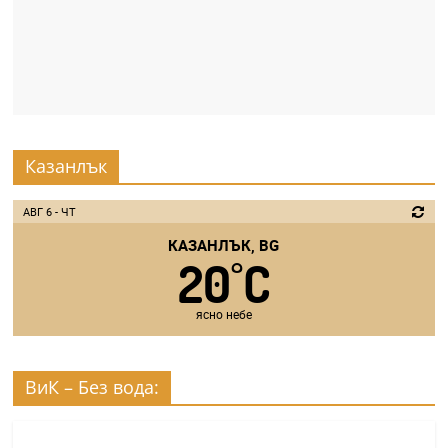
Казанлък
АВГ 6 - ЧТ
КАЗАНЛЪК, BG
20
C
°
ясно небе
ВиК – Без вода: