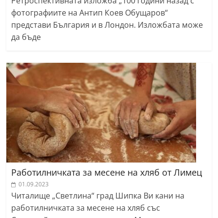
Ретроспективната изложба „100 години назад с
фотографиите на Антип Коев Обущаров“
представи България и в Лондон. Изложбата може
да бъде
Работилничката за месене на хляб от Лимец
01.09.2023
Читалище „Светлина“ град Шипка Ви кани на
работилничката за месене на хляб със