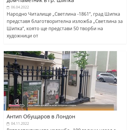
дом-паметник в гр. Шипка
06.04.2022
Народно Читалище „Светлина -1861“, град Шипка
представя благотворителна изложба „Светлина за
Шипка“, която ще представи 50 творби на
художници от
Антип Обущаров в Лондон
04.11.2022