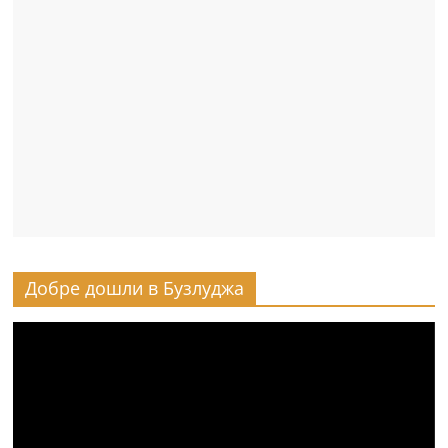
Добре дошли в Бузлуджа
Видео