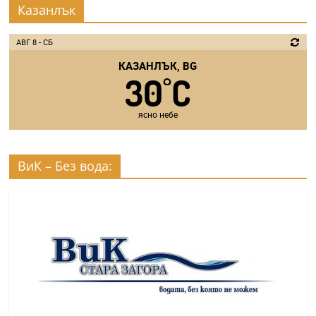
Казанлък
АВГ 8 - СБ
КАЗАНЛЪК, BG
30
C
°
ясно небе
ВиК – Без вода: