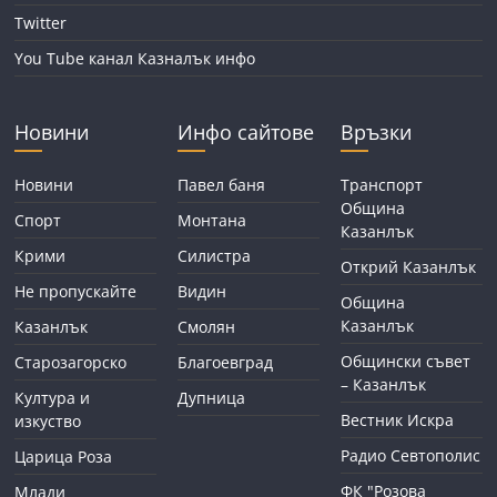
Twitter
You Tube канал Казналък инфо
Новини
Инфо сайтове
Връзки
Новини
Павел баня
Транспорт
Община
Спорт
Монтана
Казанлък
Крими
Силистра
Открий Казанлък
Не пропускайте
Видин
Община
Казанлък
Казанлък
Смолян
Общински съвет
Старозагорско
Благоевград
– Казанлък
Култура и
Дупница
Вестник Искра
изкуство
Радио Севтополис
Царица Роза
ФК "Розова
Млади