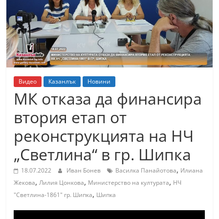
т
К
а
з
а
н
Видео
Казанлък
Новини
л
МК отказа да финансира
ъ
втория етап от
к
реконструкцията на НЧ
и
о
„Светлина“ в гр. Шипка
б
,
18.07.2022
Иван Бонев
Василка Панайотова
Илиана
л
,
,
,
Жекова
Лилия Цонкова
Министерство на културата
НЧ
а
,
"Светлина-1861" гр. Шипка
Шипка
с
т