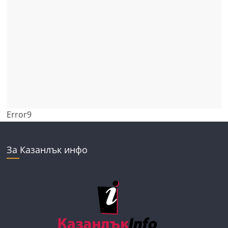
Error9
За Казанлък инфо