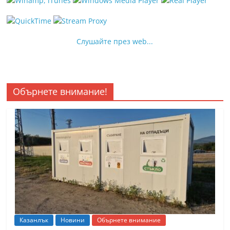
Слушайте през web...
Обърнете внимание!
Казанлък
Новини
Обърнете внимание