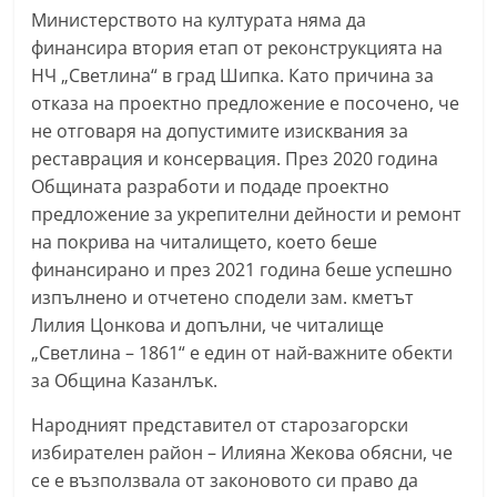
Министерството на културата няма да
n
финансира втория етап от реконструкцията на
l
НЧ „Светлина“ в град Шипка. Като причина за
a
отказа на проектно предложение е посочено, че
k
не отговаря на допустимите изисквания за
.
реставрация и консервация. През 2020 година
i
Общината разработи и подаде проектно
n
предложение за укрепителни дейности и ремонт
f
на покрива на читалището, което беше
o
финансирано и през 2021 година беше успешно
изпълнено и отчетено сподели зам. кметът
,
Лилия Цонкова и допълни, че читалище
k
„Светлина – 1861“ е един от най-важните обекти
a
за Община Казанлък.
z
a
Народният представител от старозагорски
избирателен район – Илияна Жекова обясни, че
n
се е възползвала от законовото си право да
l