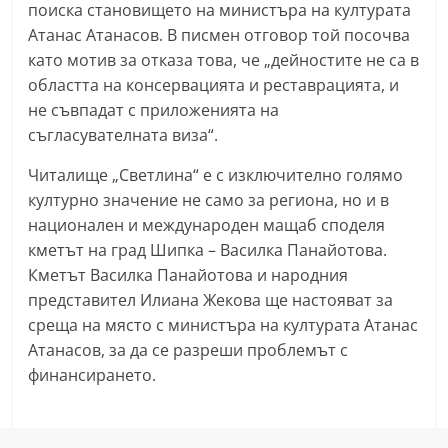
поиска становището на министъра на културата
a
Атанас Атанасов. В писмен отговор той посочва
k
като мотив за отказа това, че „дейностите не са в
-
областта на консервацията и реставрацията, и
b
не съвпадат с приложенията на
g
съгласувателната виза“.
.
Читалище „Светлина“ е с изключително голямо
i
културно значение не само за региона, но и в
n
национален и международен мащаб споделя
f
кметът на град Шипка – Василка Панайотова.
o
Кметът Василка Панайотова и народния
,
представител Илиана Жекова ще настояват за
среща на място с министъра на културата Атанас
g
Атанасов, за да се разреши проблемът с
a
финансирането.
l
l
e