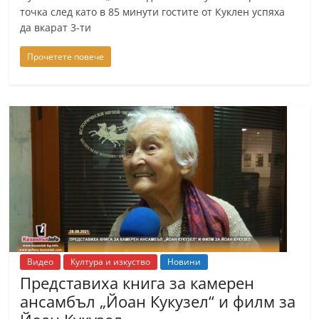
точка след като в 85 минути гостите от Куклен успяха
да вкарат 3-ти
Прочетете повече
Видео
Култура и изкуство
Новини
Представиха книга за камерен
ансамбъл „Йоан Кукузел“ и филм за