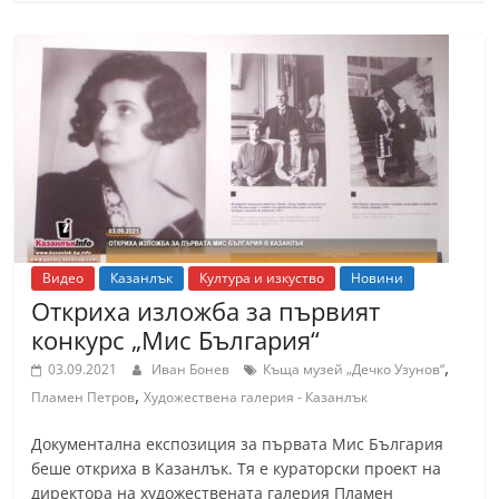
Видео
Казанлък
Култура и изкуство
Новини
Откриха изложба за първият
конкурс „Мис България“
,
03.09.2021
Иван Бонев
Къща музей „Дечко Узунов“
,
Пламен Петров
Художествена галерия - Казанлък
Документална експозиция за първата Мис България
беше откриха в Казанлък. Тя е кураторски проект на
директора на художествената галерия Пламен