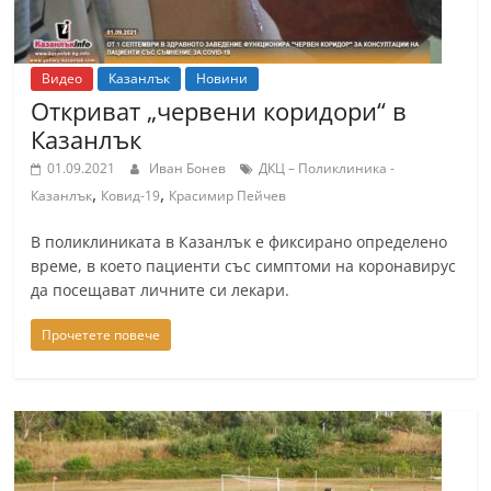
Видео
Казанлък
Новини
Откриват „червени коридори“ в
Казанлък
01.09.2021
Иван Бонев
ДКЦ – Поликлиника -
,
,
Казанлък
Ковид-19
Красимир Пейчев
В поликлиниката в Казанлък е фиксирано определено
време, в което пациенти със симптоми на коронавирус
да посещават личните си лекари.
Прочетете повече