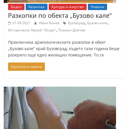
Видео
Казанлък
Култура и изкуство
Новини
Разкопки по обекта „Бузово кале“
,
,
01.09.2021
Иван Бонев
Бузовград
Бузово кале
,
Исторически Музей "Искра"
Пламен Дойчев
Приключиха археологическите разкопки в обект
„Бузово кале“ край Бузовград, където тази година беше
разкрито още едно жилищно помещение. То се
Прочетете повече