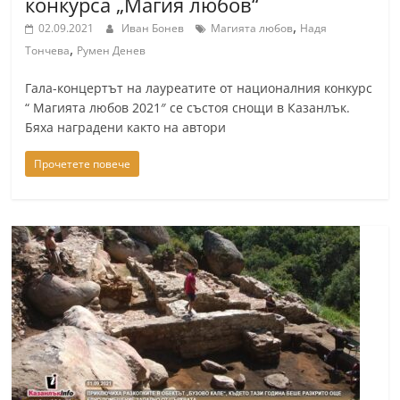
конкурса „Магия любов“
,
02.09.2021
Иван Бонев
Магията любов
Надя
,
Тончева
Румен Денев
Гала-концертът на лауреатите от националния конкурс
“ Магията любов 2021″ се състоя снощи в Казанлък.
Бяха наградени както на автори
Прочетете повече