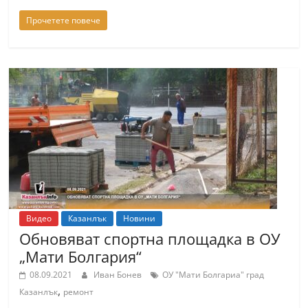
a
Прочетете повече
k
-
b
g
.
i
n
f
o
,
Видео
Казанлък
Новини
g
Обновяват спортна площадка в ОУ
a
„Мати Болгария“
l
08.09.2021
Иван Бонев
ОУ "Мати Болгариа" град
l
,
Казанлък
ремонт
e