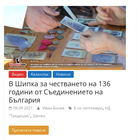
Видео
Казанлък
Новини
В Шипка за честването на 136
години от Съединението на
България
,
06.09.2021
Иван Бонев
6-ти септември
НД
,
"Традиция"
Шипка
Прочетете повече