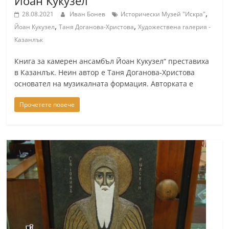
Йоан Кукузел
,
28.08.2021
Иван Бонев
Исторически Музей "Искра"
,
,
Йоан Кукузел
Таня Доганова-Христова
Художествена галерия -
Казанлък
Книга за камерен ансамбъл Йоан Кукузел“ преставиха
в Казанлък. Неин автор е Таня Доганова-Христова
основател на музикалната формация. Авторката е
Прочетете повече