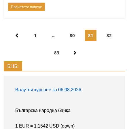
Прочетете повече
Навигация
1
…
80
81
82
83
БНБ: