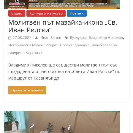
Видео
Култура и изкуство
Новини
Молитвен път мазайка-икона „Св.
Иван Рилски“
,
,
27.08.2021
Иван Бонев
Бузлуджа
Владимир Николов
,
,
Исторически Музей "Искра"
Проект Бузлуджа
Художествена
галерия - Казанлък
Владимир Николов ще осъществи молитвен път със
създадената от него икона на „Свети Иван Рилски” по
маршрут от Казанлък до
Прочетете повече