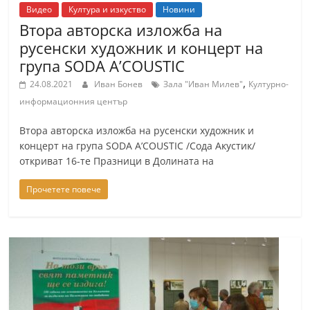
Видео
Култура и изкуство
Новини
Втора авторска изложба на
русенски художник и концерт на
група SODA A’COUSTIC
,
24.08.2021
Иван Бонев
Зала "Иван Милев"
Културно-
информационния център
Втора авторска изложба на русенски художник и
концерт на група SODA A’COUSTIC /Сода Акустик/
откриват 16-те Празници в Долината на
Прочетете повече