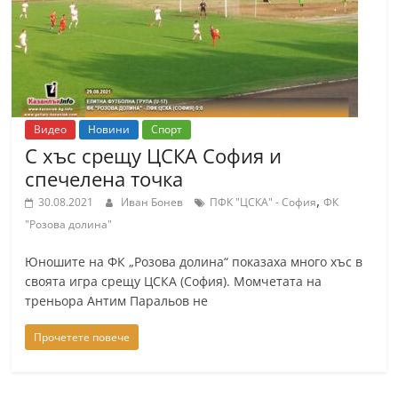
Видео
Новини
Спорт
С хъс срещу ЦСКА София и
спечелена точка
,
30.08.2021
Иван Бонев
ПФК "ЦСКА" - София
ФК
"Розова долина"
Юношите на ФК „Розова долина“ показаха много хъс в
своята игра срещу ЦСКА (София). Момчетата на
треньора Антим Паральов не
Прочетете повече