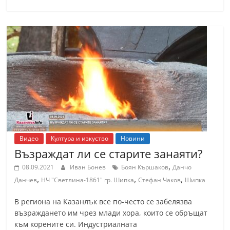
n
l
a
k
.
i
n
f
o
,
Видео
Култура и изкуство
Новини
Възраждат ли се старите занаяти?
k
,
a
08.09.2021
Иван Бонев
Боян Кършаков
Данчо
,
,
,
Данчев
НЧ "Светлина-1861" гр. Шипка
Стефан Чаков
Шипка
z
a
В региона на Казанлък все по-често се забелязва
n
възраждането им чрез млади хора, които се обръщат
към корените си. Индустриалната
l