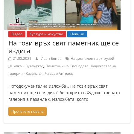
Видео
Култура и изкуство
Новини
На този връх свят паметник ще се
издига
21.08.2021
Иван Бонев
Национален парк-музей
,
,
„Шипка – Бузлуджа“
Паметник на Свободата
Художествена
,
галерия - Казанлък
Чавдар Ангелов
Фотодокументална изложба „ На този връх свят
паметник ще се издига“ бе открита в Художествената
галерия в Казанлък. Изложбата, която
Прочетете повече