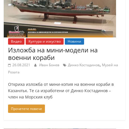
Видео
Култура и изкуство
Новини
Изложба на мини-модели на
военни кораби
,
26.08.2021
Иван Бонев
Динко Костадинов
Музей на
Розата
Откриха изложба от мини-копия на военни кораби в
Казанлък. Те са изработени от Динко Костадинов –
член на Морския клуб
Прочетете повече