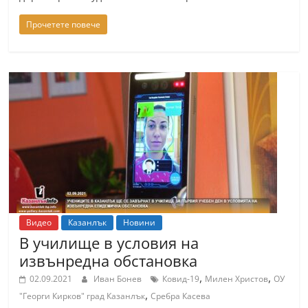
Прочетете повече
Видео
Казанлък
Новини
В училище в условия на
извънредна обстановка
,
,
02.09.2021
Иван Бонев
Ковид-19
Милен Христов
ОУ
,
"Георги Кирков" град Казанлък
Сребра Касева