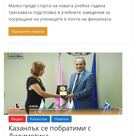
r
Малко преди старта на новата учебна година
трескавата подготовка в учебните заведения за
y
посрещане на учениците е почти на финалната
-
k
Прочетете повече
a
z
a
n
l
a
k
.
c
o
Видео
Казанлък
Новини
m
Казанлък се побратими с
Дидимотика