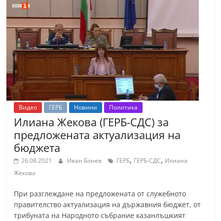
Видео
ГЕРБ
Новини
Политика
Илиана Жекова (ГЕРБ-СДС) за
предложената актуализация на
бюджета
,
,
26.08.2021
Иван Бонев
ГЕРБ
ГЕРБ-СДС
Илиана
Жекова
При разглеждане на предложената от служебното
правителство актуализация на държавния бюджет, от
трибуната на Народното събрание казанлъшкият