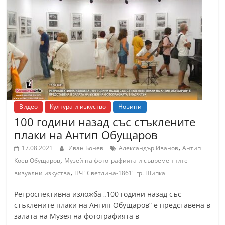
Видео
Култура и изкуство
Новини
100 години назад със стъклените
плаки на Антип Обущаров
,
17.08.2021
Иван Бонев
Александър Иванов
Антип
,
Коев Обущаров
Музей на фотографията и съвременните
,
визуални изкуства
НЧ "Светлина-1861" гр. Шипка
Ретроспективна изложба „100 години назад със
стъклените плаки на Антип Обущаров“ е представена в
залата на Музея на фотографията в