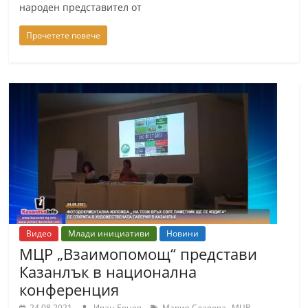
народен представител от
Прочетете повече
Видео
Млади инициативи
Новини
МЦР „Взаимопомощ“ представи
Казанлък в национална
конференция
,
24.08.2021
Иван Бонев
Мария Славова
МЦР