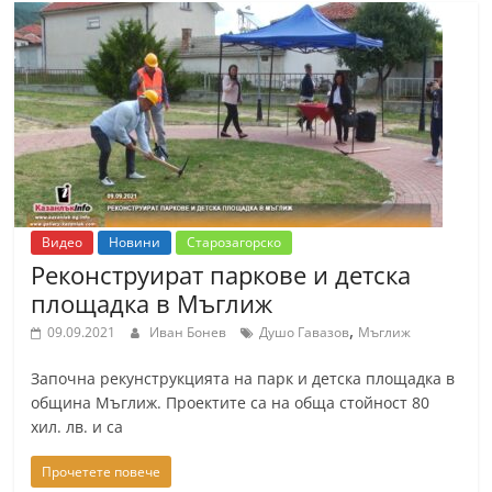
С
т
а
р
а
З
а
г
Видео
Новини
Старозагорско
о
Реконструират паркове и детска
р
площадка в Мъглиж
а
,
09.09.2021
Иван Бонев
Душо Гавазов
Мъглиж
–
Започна рекунструкцията на парк и детска площадка в
k
община Мъглиж. Проектите са на обща стойност 80
a
хил. лв. и са
z
Прочетете повече
a