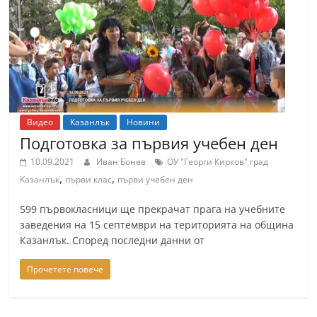
т
К
а
з
а
н
Видео
Казанлък
Новини
л
Подготовка за първия учебен ден
ъ
10.09.2021
Иван Бонев
ОУ "Георги Кирков" град
к
,
,
Казанлък
първи клас
първи учебен ден
и
599 първокласници ще прекрачат прага на учебните
о
заведения на 15 септември на територията на община
б
Казанлък. Според последни данни от
л
а
Прочетете повече
с
т