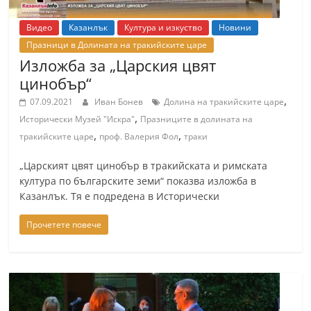
Видео
Казанлък
Култура и изкуство
Новини
Празници в Долината на тракийските царе
Изложба за „Царския цвят
цинобър“
,
07.09.2021
Иван Бонев
Долина на тракийските царе
,
Исторически Музей "Искра"
Празниците в долината на
,
,
тракийските царе
проф. Валерия Фол
траки
„Царският цвят цинобър в тракийската и римската
култура по българските земи“ показва изложба в
Казанлък. Тя е подредена в Исторически
Прочетете повече