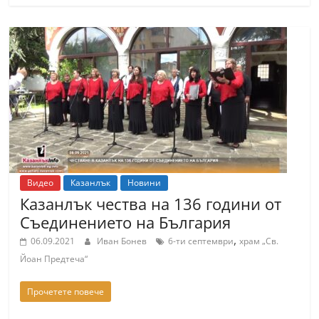
Видео
Казанлък
Новини
Казанлък чества на 136 години от
Съединението на България
,
06.09.2021
Иван Бонев
6-ти септември
храм „Св.
Йоан Предтеча“
Прочетете повече