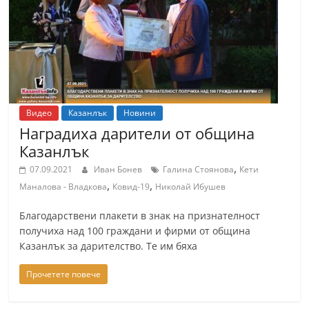
Видео
Казанлък
Новини
Наградиха дарители от община
Казанлък
,
07.09.2021
Иван Бонев
Галина Стоянова
Кети
,
,
Маналова - Владкова
Ковид-19
Николай Ибушев
Благодарствени плакети в знак на признателност
получиха над 100 граждани и фирми от община
Казанлък за дарителство. Те им бяха
Прочетете повече