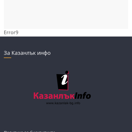
Error9
За Казанлък инфо