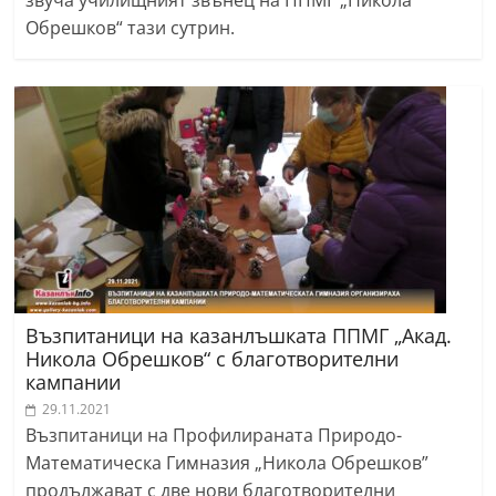
звуча училищният звънец на ППМГ „Никола
Обрешков“ тази сутрин.
Възпитаници на казанлъшката ППМГ „Акад.
Никола Обрешков“ с благотворителни
кампании
29.11.2021
Възпитаници на Профилираната Природо-
Математическа Гимназия „Никола Обрешков”
продължават с две нови благотворителни