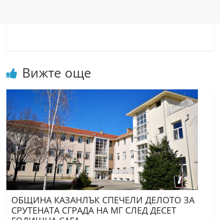
r
y
-
k
a
Вижте още
z
a
n
l
a
k
.
c
o
ОБЩИНА КАЗАНЛЪК СПЕЧЕЛИ ДЕЛОТО ЗА
m
СРУТЕНАТА СГРАДА НА МГ СЛЕД ДЕСЕТ