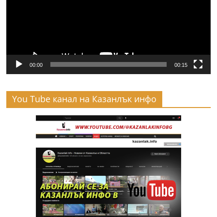
00:00
00:15
You Tube канал на Казанлък инфо