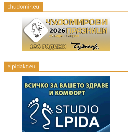
chudomir.eu
elpidakz.eu