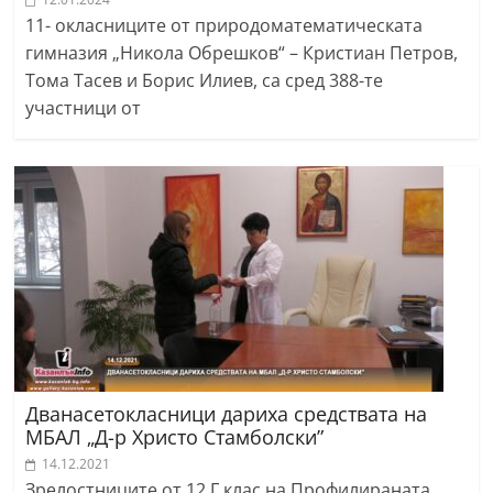
11- окласниците от природоматематическата
гимназия „Никола Обрешков“ – Кристиан Петров,
Тома Тасев и Борис Илиев, са сред 388-те
участници от
Дванасетокласници дариха средствата на
МБАЛ „Д-р Христо Стамболски”
14.12.2021
Зрелостниците от 12 Г клас на Профилираната