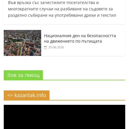
Във връзка със зачестилите посегателства и
многократните случаи на разбиване на съдовете за
разделно събиране на употребявани дрехи и текстил
Националния ден на безопасността
на движението по пътищата
29.06.2026
Зов за пмощ
=> kazanlak.info
Видео