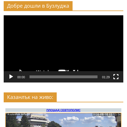
Добре дошли в Бузлуджа
Видео
00:00
01:29
Казанлък на живо: