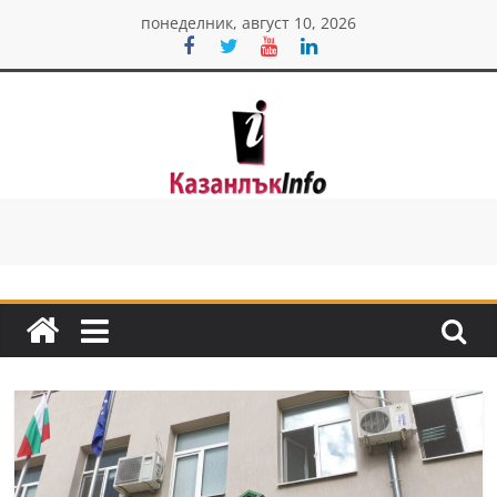
Skip
понеделник, август 10, 2026
to
content
Казанлък
инфо
Н
о
в
и
н
и
о