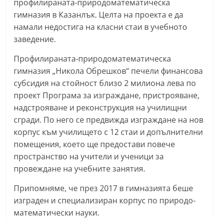
профилираната-природоматематическа
n
гимназия в Казанлък. Целта на проекта е да
l
намали недостига на класни стаи в учебното
a
заведение.
k
Профилираната-природоматематическа
.
гимназия „Никола Обрешков“ печели финансова
i
субсидия на стойност близо 2 милиона лева по
n
проект Програма за изграждане, пристрояване,
f
надстрояване и реконструкция на училищни
o
сгради. По него се предвижда изграждане на нов
корпус към училището с 12 стаи и допълнителни
,
помещения, което ще предостави повече
k
пространство на учители и ученици за
a
провеждане на учебните занятия.
z
a
Припомняме, че през 2017 в гимназията беше
изграден и специализиран корпус по природо-
n
математически науки.
l