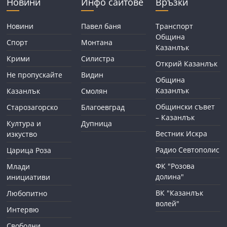
Новини
Инфо сайтове
Връзки
Новини
Павел баня
Транспорт
Община
Спорт
Монтана
Казанлък
Крими
Силистра
Открий Казанлък
Не пропускайте
Видин
Община
Казанлък
Казанлък
Смолян
Общински съвет
Старозагорско
Благоевград
– Казанлък
Култура и
Дупница
Вестник Искра
изкуство
Радио Севтополис
Царица Роза
ФК "Розова
Млади
долина"
инициативи
ВК "Казанлък
Любопитно
волей"
Интервю
Свободни