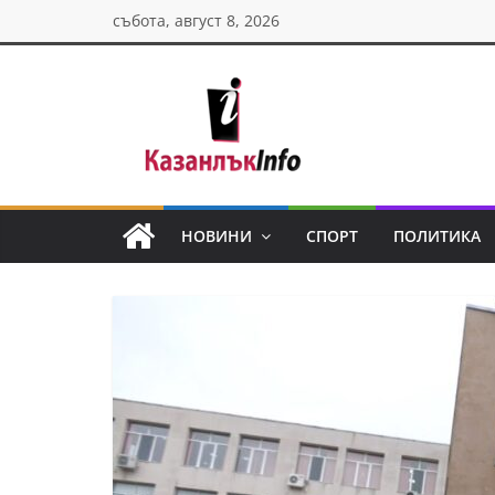
Skip
събота, август 8, 2026
to
content
Казанлък
инфо
НОВИНИ
СПОРТ
ПОЛИТИКА
Н
о
в
и
н
и
о
т