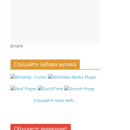
Error9
Слушайте хубава музика
Слушайте през web...
Обърнете внимание!