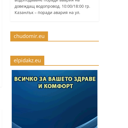
довеждащ водопровод. 10:00/18:00 гр.
Казанлък – поради авария на ул.
chudomir.eu
elpidakz.eu