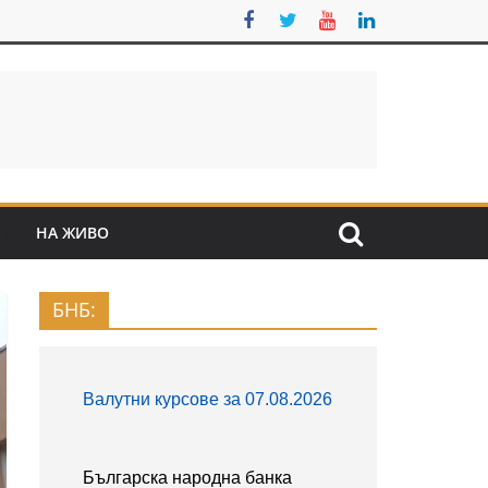
S
НА ЖИВО
БНБ: