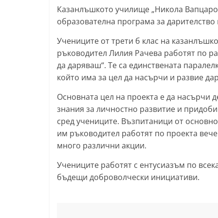
Казанлъшкото училище „Никола Вапцаров“
l
образователна програма за дарителство и
a
k
Учениците от трети б клас на казанлъшк
ръководител Лилия Рачева работят по р
.
да даряваш“. Те са единствената паралелк
i
който има за цел да насърчи и развие дар
n
f
Основната цел на проекта е да насърчи 
o
знания за личностно развитие и придоби
сред учениците. Възпитаници от основно
,
им ръководител работят по проекта вече 
k
много различни акции.
a
z
Учениците работят с ентусиазъм по всек
a
бъдещи доброволчески инициативи.
n
l
a