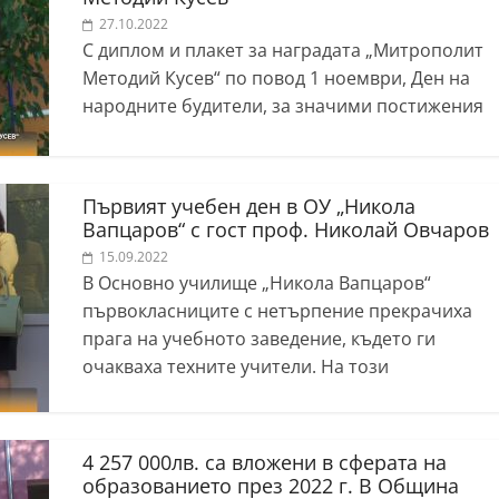
27.10.2022
С диплом и плакет за наградата „Митрополит
Методий Кусев“ по повод 1 ноември, Ден на
народните будители, за значими постижения
Първият учебен ден в ОУ „Никола
Вапцаров“ с гост проф. Николай Овчаров
15.09.2022
В Основно училище „Никола Вапцаров“
първокласниците с нетърпение прекрачиха
прага на учебното заведение, където ги
очакваха техните учители. На този
4 257 000лв. са вложени в сферата на
образованието през 2022 г. В Община