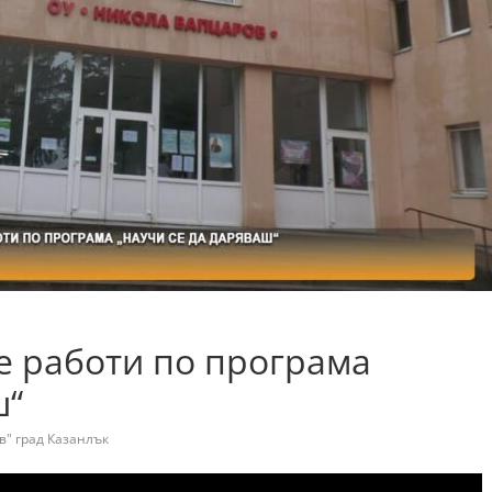
 работи по програма
ш“
в" град Казанлък