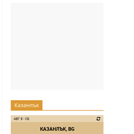
Казанлък
АВГ 8 - СБ
КАЗАНЛЪК, BG