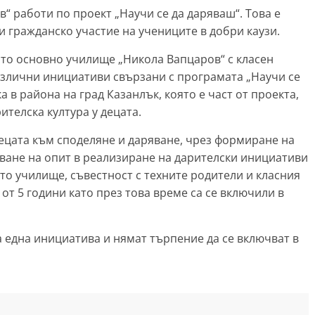
 работи по проект „Научи се да даряваш“. Това е
 гражданско участие на учениците в добри каузи.
ото основно училище „Никола Вапцаров“ с класен
азлични инициативи свързани с програмата „Научи се
а в района на град Казанлък, която е част от проекта,
ителска култура у децата.
децата към споделяне и даряване, чрез формиране на
ване на опит в реализиране на дарителски инициативи
то училище, съвестност с техните родители и класния
от 5 години като през това време са се включили в
а една инициатива и нямат търпение да се включват в