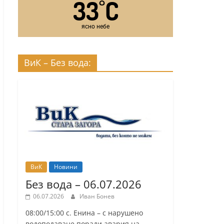
33
C
°
ясно небе
ВиК – Без вода:
ВиК
Новини
Без вода – 06.07.2026
06.07.2026
Иван Бонев
08:00/15:00 с. Енина – с нарушено
водоподаване поради авария на