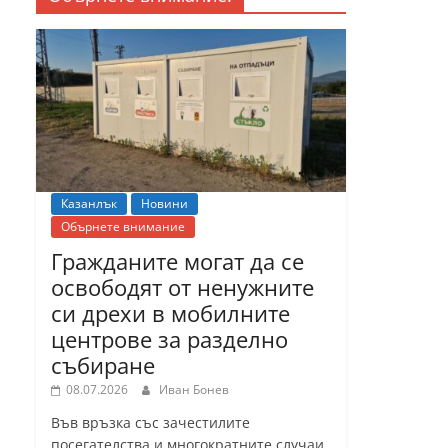
Казанлък
Новини
Обърнете внимание
Гражданите могат да се
освободят от ненужните
си дрехи в мобилните
центрове за разделно
събиране
08.07.2026
Иван Бонев
Във връзка със зачестилите
посегателства и многократните случаи