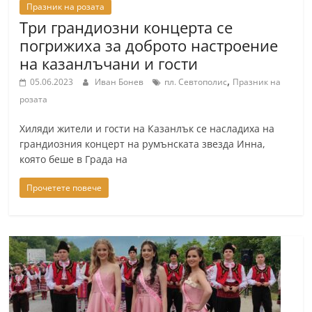
Празник на розата
Три грандиозни концерта се
погрижиха за доброто настроение
на казанлъчани и гости
,
05.06.2023
Иван Бонев
пл. Севтополис
Празник на
розата
Хиляди жители и гости на Казанлък се насладиха на
грандиозния концерт на румънската звезда Инна,
която беше в Града на
Прочетете повече