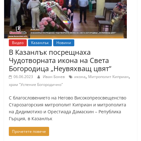
Видео
Казанлък
Новини
В Казанлък посрещнаха
Чудотворната икона на Света
Богородица „Неувяхващ цвят“
,
,
06.06.2023
Иван Бонев
икона
Митрополит Киприан
храм "Успение Богородично"
С благословението на Негово Високопреосвещенство
Старозагорския митрополит Киприан и митрополита
на Дидимотихо и Орестиада Дамаскин – Република
Гърция, в Казанлък
Прочетете повече