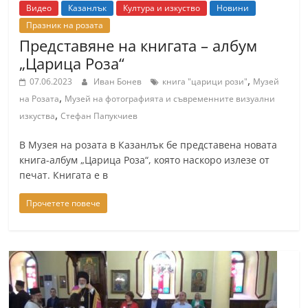
Видео
Казанлък
Култура и изкуство
Новини
Празник на розата
Представяне на книгата – албум
„Царица Роза“
,
07.06.2023
Иван Бонев
книга "царици рози"
Музей
,
на Розата
Музей на фотографията и съвременните визуални
,
изкуства
Стефан Папукчиев
В Музея на розата в Казанлък бе представена новата
книга-албум „Царица Роза“, която наскоро излезе от
печат. Книгата е в
Прочетете повече