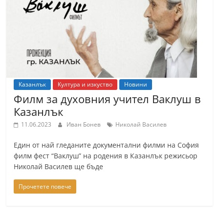
т
К
а
з
а
н
Казанлък
Култура и изкуство
Новини
л
Филм за духовния учител Ваклуш в
ъ
Казанлък
к
11.06.2023
Иван Бонев
Николай Василев
и
Един от най гледаните документални филми на София
о
филм фест “Ваклуш” на родения в Казанлък режисьор
б
Николай Василев ще бъде
л
а
Прочетете повече
с
т