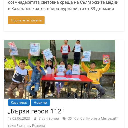
осемнадесетата световна среща на българските медии
в Казанлък, която събира журналисти от 33 държави
Прочетете повече
Казанлък
Новини
„Бързи герои 112“
02.06.2023
Иван Бонев
ОУ "Св. Св. Кирил и Методий"
,
село Ръжена
Ръжена