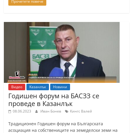
Прочетете повече
n
l
a
k
.
i
n
f
o
,
Видео
Казанлък
Новини
k
Годишен форум на БАСЗЗ се
a
проведе в Казанлък
z
08.06.2023
Иван Бонев
Кингс Валей
a
n
Традиционен Годишен форум на Българската
l
асоциация на собствениците на земеделски земи на