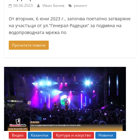
06.06.2023
Иван Бонев
ремонт
От вторник, 6 юни 2023 г., започва поетапно затваряне
на участъци от ул.“Генерал Радецки“ за подмяна на
водопроводната мрежа по
Прочетете повече
Видео
Казанлък
Култура и изкуство
Новини