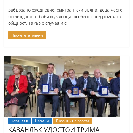
Забързано ежедневие, емигрантски вълни, деца често
отглеждани от баби и дядовци, особено сред ромската
общност. Такъв е случая и с
Прочетете повече
Казанлък
Новини
Празник на розата
КАЗАНЛЪК УДОСТОИ ТРИМА