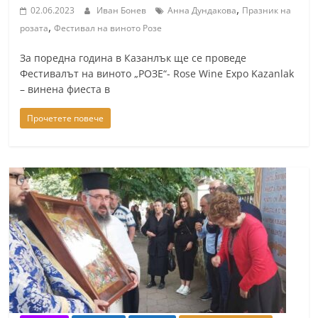
,
02.06.2023
Иван Бонев
Анна Дундакова
Празник на
,
розата
Фестивал на виното Розе
За поредна година в Казанлък ще се проведе
Фестивалът на виното „РОЗЕ“- Rose Wine Expo Kazanlak
– винена фиеста в
Прочетете повече