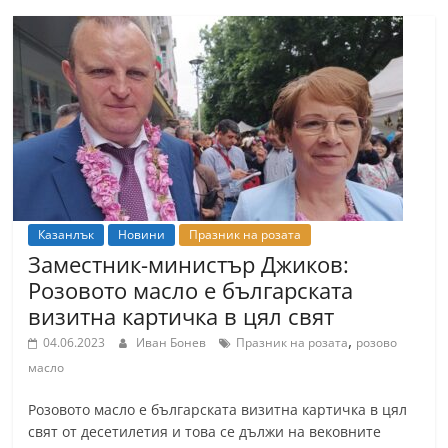
Казанлък
Новини
Празник на розата
Заместник-министър Джиков:
Розовото масло е българската
визитна картичка в цял свят
,
04.06.2023
Иван Бонев
Празник на розата
розово
масло
Розовото масло е българската визитна картичка в цял
свят от десетилетия и това се дължи на вековните