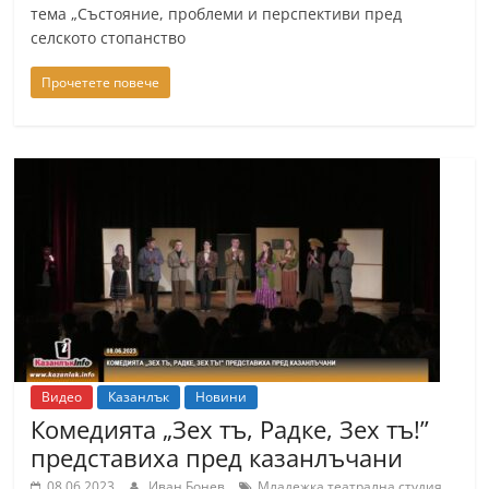
тема „Състояние, проблеми и перспективи пред
a
селското стопанство
k
-
Прочетете повече
b
g
.
i
n
f
o
,
g
a
Видео
Казанлък
Новини
l
Комедията „Зех тъ, Радке, Зех тъ!”
l
представиха пред казанлъчани
e
,
08.06.2023
Иван Бонев
Младежка театрална студия