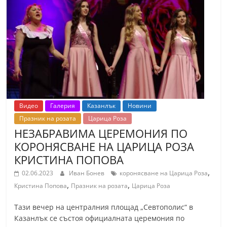
Видео
Галерия
Казанлък
Новини
Празник на розата
Царица Роза
НЕЗАБРАВИМА ЦЕРЕМОНИЯ ПО
КОРОНЯСВАНЕ НА ЦАРИЦА РОЗА
КРИСТИНА ПОПОВА
,
02.06.2023
Иван Бонев
коронясване на Царица Роза
,
,
Кристина Попова
Празник на розата
Царица Роза
Тази вечер на централния площад „Севтополис“ в
Казанлък се състоя официалната церемония по