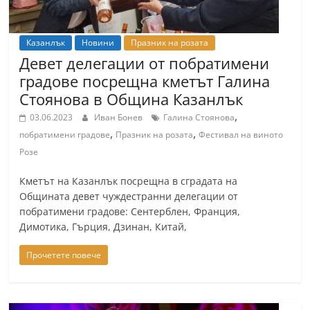
Казанлък
Новини
Празник на розата
Девет делегации от побратимени
градове посрещна кметът Галина
Стоянова в Община Казанлък
,
03.06.2023
Иван Бонев
Галина Стоянова
,
,
побратимени градове
Празник на розата
Фестивал на виното
Розе
Кметът на Казанлък посрещна в сградата на
Общината девет чуждестранни делегации от
побратимени градове: Сентерблен, Франция,
Димотика, Гърция, Дзинан, Китай,
Прочетете повече