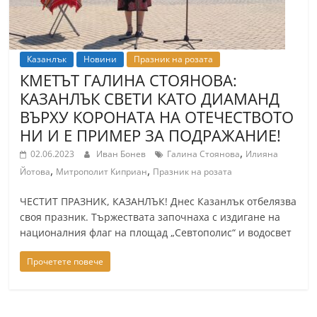
Казанлък
Новини
Празник на розата
КМЕТЪТ ГАЛИНА СТОЯНОВА:
КАЗАНЛЪК СВЕТИ КАТО ДИАМАНД
ВЪРХУ КОРОНАТА НА ОТЕЧЕСТВОТО
НИ И Е ПРИМЕР ЗА ПОДРАЖАНИЕ!
,
02.06.2023
Иван Бонев
Галина Стоянова
Илияна
,
,
Йотова
Митрополит Киприан
Празник на розата
ЧЕСТИТ ПРАЗНИК, КАЗАНЛЪК! Днес Казанлък отбелязва
своя празник. Тържествата започнаха с издигане на
националния флаг на площад „Севтополис“ и водосвет
Прочетете повече