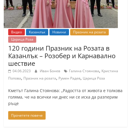
Видео
Казанлък
Новини
Празник на розата
Царица Роза
120 години Празник на Розата в
Казанлък – Розобер и Карнавално
шествие
,
04.06.2023
Иван Бонев
Галина Стоянова
Кристина
,
,
,
Попова
Празник на розата
Румен Радев
Царица Роза
Кметът Галина Стоянова: „Радостта от живота е толкова
голяма, че на всички ни днес ни се иска да разперим
ръце
Прочетете повече