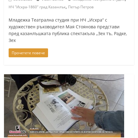
r
,
НЧ "Искра-1860" град Казанлък
Петър Петров
y
Младежка Театрална студия при НЧ „Искра“ с
-
художествен ръководител Мая Стоянова представи
k
пред казанлъшката публика спектакъла „Зех тъ, Радке,
a
Зех
z
Прочетете повече
a
n
l
a
k
.
c
o
m