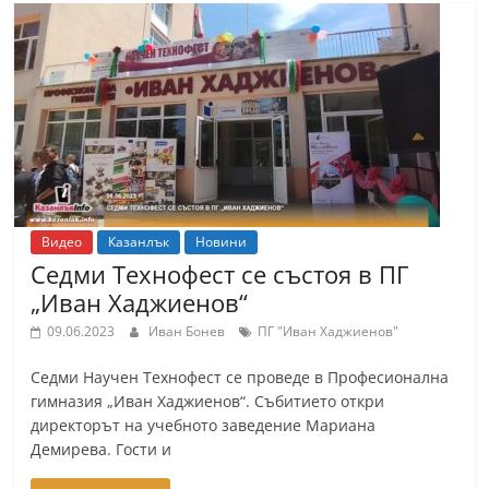
С
т
а
р
а
З
а
г
Видео
Казанлък
Новини
о
Седми Технофест се състоя в ПГ
р
„Иван Хаджиенов“
а
09.06.2023
Иван Бонев
ПГ "Иван Хаджиенов"
–
Седми Научен Технофест се проведе в Професионална
k
гимназия „Иван Хаджиенов“. Събитието откри
a
директорът на учебното заведение Мариана
z
Демирева. Гости и
a