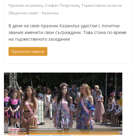
,
,
Празник на розата
Стефан Папукчиев
Тържествена сесия на
Общински съвет - Казанлък
В деня на своя празник Казанлък удостои с почетни
звания именити свои съграждани. Това стана по време
на тържественото заседание
Прочетете повече