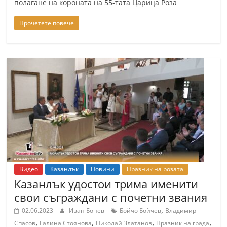
полагане на короната на 55-тата Царица Роза
Прочетете повече
Видео
Казанлък
Новини
Празник на розата
Казанлък удостои трима именити
свои съграждани с почетни звания
,
02.06.2023
Иван Бонев
Бойчо Бойчев
Владимир
,
,
,
,
Спасов
Галина Стоянова
Николай Златанов
Празник на града