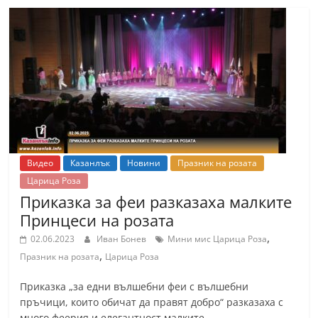
Видео
Казанлък
Новини
Празник на розата
Царица Роза
Приказка за феи разказаха малките
Принцеси на розата
,
02.06.2023
Иван Бонев
Мини мис Царица Роза
,
Празник на розата
Царица Роза
Приказка „за едни вълшебни феи с вълшебни
пръчици, които обичат да правят добро“ разказаха с
много феерия и елегантност малките