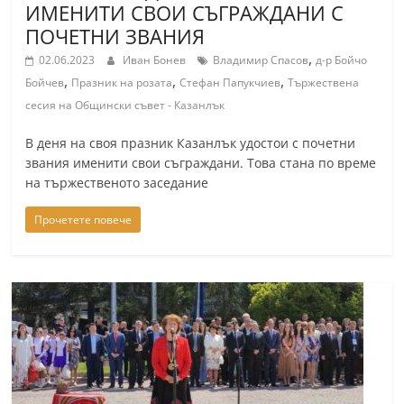
ИМЕНИТИ СВОИ СЪГРАЖДАНИ С
ПОЧЕТНИ ЗВАНИЯ
,
02.06.2023
Иван Бонев
Владимир Спасов
д-р Бойчо
,
,
,
Бойчев
Празник на розата
Стефан Папукчиев
Тържествена
сесия на Общински съвет - Казанлък
В деня на своя празник Казанлък удостои с почетни
звания именити свои съграждани. Това стана по време
на тържественото заседание
Прочетете повече