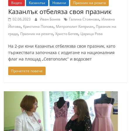
Видео
Казанлък
Новини
Празник на розата
Казанлък отбеляза своя празник
,
02.06.2023
Иван Бонев
Галина Стоянова
Илияна
,
,
,
Йотова
Кристина Попова
Митрополит Киприан
Празник на
,
,
,
града
Празник на розата
Христо Ботев
Царица Роза
На 2-ри юни Казанлък отбелязва своя празник, като
тържествата започнаха с издигане на националния
флаг на площад „Севтополис“ и водосвет
Прочетете повече