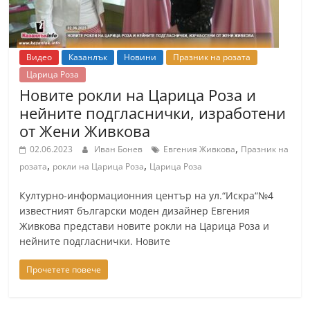
Видео
Казанлък
Новини
Празник на розата
Царица Роза
Новите рокли на Царица Роза и
нейните подгласнички, изработени
от Жени Живкова
,
02.06.2023
Иван Бонев
Евгения Живкова
Празник на
,
,
розата
рокли на Царица Роза
Царица Роза
Културно-информационния център на ул.“Искра“№4
известният български моден дизайнер Евгения
Живкова представи новите рокли на Царица Роза и
нейните подгласнички. Новите
Прочетете повече