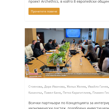
проект Archethics, в който 8 европейски общи
т
Прочетете повече
а
р
а
З
а
г
о
р
а
–
k
,
,
,
Стоянова
Дора Иванова
Жельо Желев
Ивайло Ганев
a
,
,
,
Казанлък
Павел баня
Петко Карагитлиев
Пламен Ге
z
a
Всички партньори по Концепцията за интегри
n
икономически растеж, подобрена инвестицион