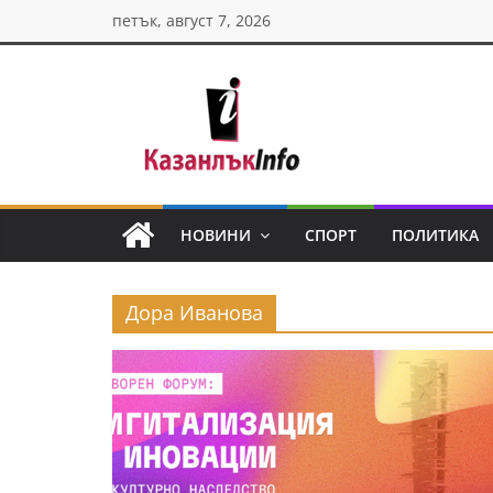
Skip
петък, август 7, 2026
to
content
Казанлък
инфо
НОВИНИ
СПОРТ
ПОЛИТИКА
Н
о
Дора Иванова
в
и
н
и
о
т