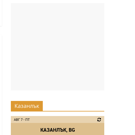
Казанлък
АВГ 7 - ПТ
КАЗАНЛЪК, BG