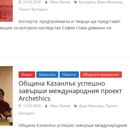
,
,
24.03.2026
Иван Бонев
Бузлуджа
Дора Иванова
Проект Бузлуджа
Експерти, предприемачи и творци ще представят
ации за културно наследство София става домакин на
Видео
Казанлък
Новини
Обърнете внимание
Община Казанлък успешно
завърши международния проект
Archethics
,
13.03.2026
Иван Бонев
Дора Иванова
Проект
Бузлуджа
Община Казанлък успешно завърши международния