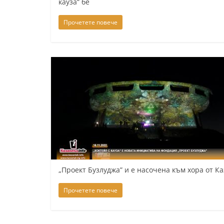
кауза“ бе
Прочетете повече
„Проект Бузлуджа” и е насочена към хора от К
Прочетете повече