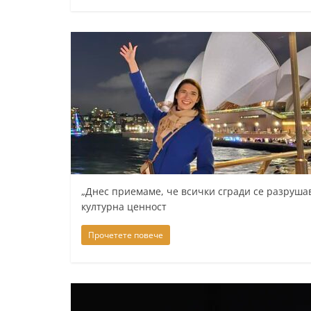
k
-
b
g
.
i
n
f
o
„Днес приемаме, че всички сгради се разрушава
,
културна ценност
g
a
Прочетете повече
l
l
e
r