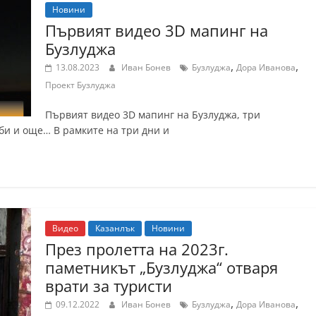
Новини
Първият видео 3D мапинг на
Бузлуджа
,
,
13.08.2023
Иван Бонев
Бузлуджа
Дора Иванова
Проект Бузлуджа
Първият видео 3D мапинг на Бузлуджа, три
би и още… В рамките на три дни и
Видео
Казанлък
Новини
През пролетта на 2023г.
паметникът „Бузлуджа“ отваря
врати за туристи
,
,
09.12.2022
Иван Бонев
Бузлуджа
Дора Иванова