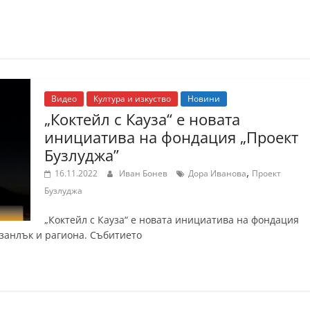
Видео
Култура и изкуство
Новини
„Коктейл с Кауза“ е новата
инициатива на фондация „Проект
Бузлуджа”
,
16.11.2022
Иван Бонев
Дора Иванова
Проект
Бузлуджа
„Коктейл с Кауза“ е новата инициатива на фондация
азанлък и рагиона. Събитието