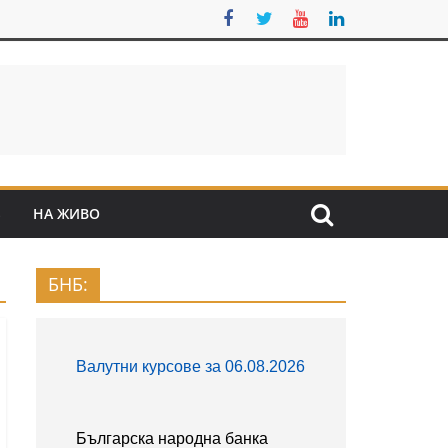
S
НА ЖИВО
БНБ: