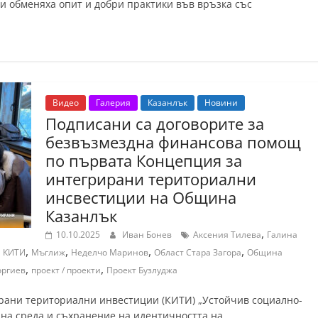
ни обменяха опит и добри практики във връзка със
Видео
Галерия
Казанлък
Новини
Подписани са договорите за
безвъзмездна финансова помощ
по първата Концепция за
интегрирани териториални
инсвестиции на Община
Казанлък
,
10.10.2025
Иван Бонев
Аксения Тилева
Галина
,
,
,
,
,
КИТИ
Мъглиж
Неделчо Маринов
Област Стара Загора
Община
,
,
оргиев
проект / проекти
Проект Бузлуджа
рани териториални инвестиции (КИТИ) „Устойчив социално-
на среда и съхранение на идентичността на