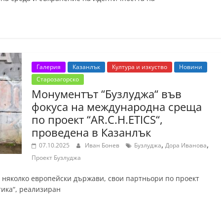
Галерия
Казанлък
Култура и изкуство
Новини
Старозагорско
Монументът “Бузлуджа“ във
фокуса на международна среща
по проект “AR.C.H.ETICS“,
проведена в Казанлък
,
,
07.10.2025
Иван Бонев
Бузлуджа
Дора Иванова
Проект Бузлуджа
няколко европейски държави, свои партньори по проект
Етика“, реализиран