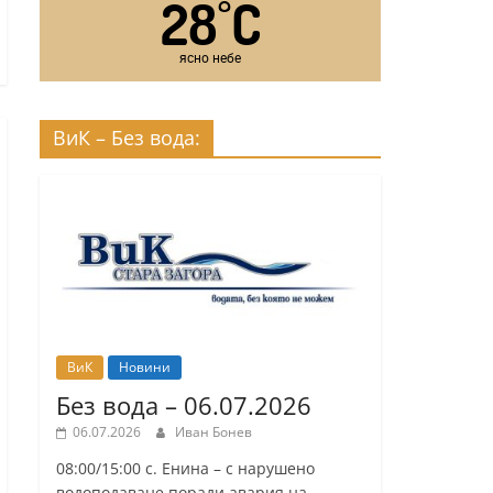
28
C
°
ясно небе
ВиК – Без вода:
ВиК
Новини
Без вода – 06.07.2026
06.07.2026
Иван Бонев
08:00/15:00 с. Енина – с нарушено
водоподаване поради авария на