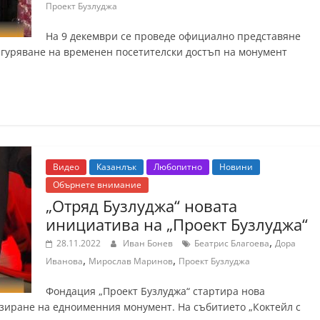
Проект Бузлуджа
На 9 декември се проведе официално представяне
игуряване на временен посетителски достъп на монумент
Видео
Казанлък
Любопитно
Новини
Обърнете внимание
„Отряд Бузлуджа“ новата
инициатива на „Проект Бузлуджа“
,
28.11.2022
Иван Бонев
Беатрис Благоева
Дора
,
,
Иванова
Мирослав Маринов
Проект Бузлуджа
Фондация „Проект Бузлуджа“ стартира нова
зиране на едноименния монумент. На събитието „Коктейл с