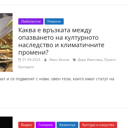
Любопитно
Новини
Каква е връзката между
опазването на културното
наследство и климатичните
промени?
,
01.09.2023
Иван Бонев
Дора Иванова
Проект
Бузлуджа
т и се подменят с нови, овен тези, които имат статут на
Видео
Галерия
Казанлък
Култура и изкуство