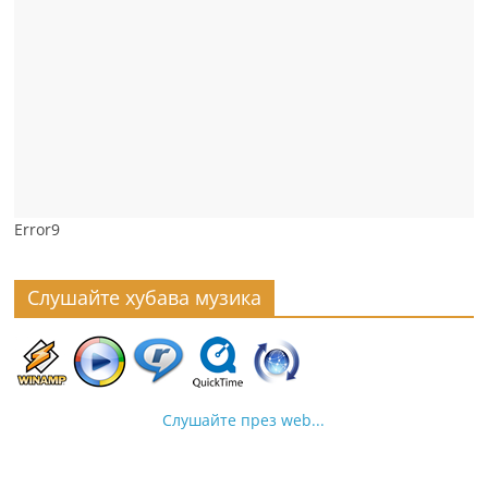
Error9
Слушайте хубава музика
Слушайте през web...