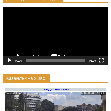
Видео
00:00
01:29
Казанлък на живо: