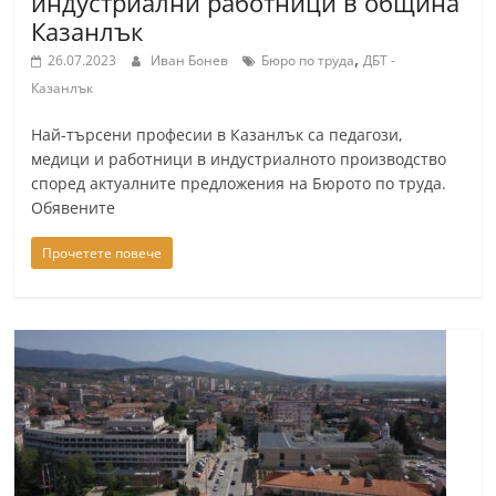
индустриални работници в община
Казанлък
,
26.07.2023
Иван Бонев
Бюро по труда
ДБТ -
Казанлък
Най-търсени професии в Казанлък са педагози,
медици и работници в индустриалното производство
според актуалните предложения на Бюрото по труда.
Обявените
Прочетете повече