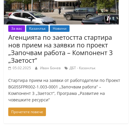
r
y
-
За вас
Казанлък
Новини
k
Агенцията по заетостта стартира
a
нов прием на заявки по проект
z
„Започвам работа – Компонент 3
a
„Заетост“
n
05.02.2025
Иван Бонев
ДБТ - Казанлък
l
a
Стартира прием на заявки от работодатели по Проект
BG05SFPR002-1.003-0001 „Започвам работа“ –
k
Компонент 3 „Заетост“, Програма „Развитие на
.
човешките ресурси“
c
Прочетете повече
o
m