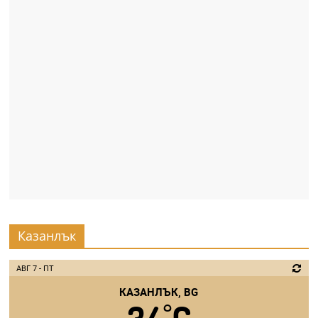
Казанлък
АВГ 7 - ПТ
КАЗАНЛЪК, BG
°