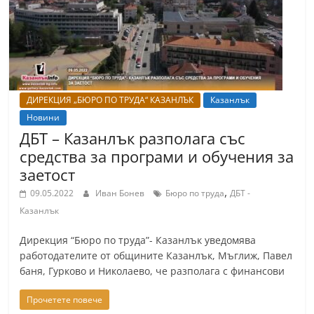
ДИРЕКЦИЯ „БЮРО ПО ТРУДА“ КАЗАНЛЪК
Казанлък
Новини
ДБТ – Казанлък разполага със
средства за програми и обучения за
заетост
,
09.05.2022
Иван Бонев
Бюро по труда
ДБТ -
Казанлък
Дирекция “Бюро по труда”- Казанлък уведомява
работодателите от общините Казанлък, Мъглиж, Павел
баня, Гурково и Николаево, че разполага с финансови
Прочетете повече