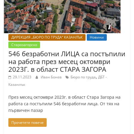
ДИРЕКЦИЯ „БЮРО ПО ТРУДА“ КАЗАНЛЪК
Новини
Старозагорско
546 безработни ЛИЦА са постъпили
на работа през месец октомври
2023Г. в област СТАРА ЗАГОРА
,
29.11.2023
Иван Бонев
Бюро по труда
ДБТ -
Казанлък
През месец октомври 2023г. в област Стара Загора на
работа са постъпили 546 безработни лица. От тях на
първичен пазар
Прочетете повече