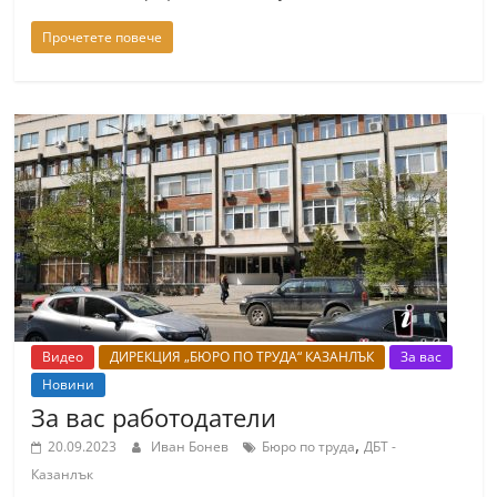
Прочетете повече
Видео
ДИРЕКЦИЯ „БЮРО ПО ТРУДА“ КАЗАНЛЪК
За вас
Новини
За вас работодатели
,
20.09.2023
Иван Бонев
Бюро по труда
ДБТ -
Казанлък