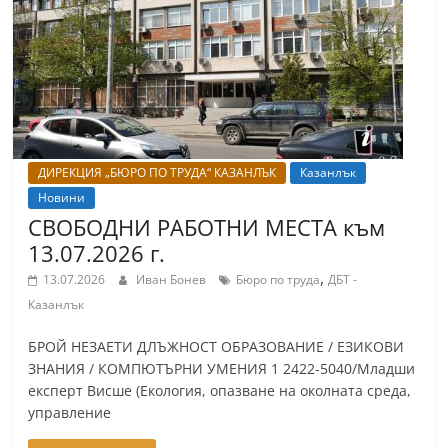
т
К
а
з
а
н
ДИРЕКЦИЯ „БЮРО ПО ТРУДА“ КАЗАНЛЪК
Казанлък
л
Новини
ъ
СВОБОДНИ РАБОТНИ МЕСТА към
к
13.07.2026 г.
и
,
13.07.2026
Иван Бонев
Бюро по труда
ДБТ -
о
Казанлък
б
БРОЙ НЕЗАЕТИ ДЛЪЖНОСТ ОБРАЗОВАНИЕ / ЕЗИКОВИ
л
ЗНАНИЯ / КОМПЮТЪРНИ УМЕНИЯ 1 2422-5040/Младши
а
експерт Висше (Екология, опазване на околната среда,
с
управление
т