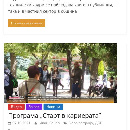
технически кадри се наблюдава както в публичния,
така и в частния сектор в община
Прочетете повече
Видео
За вас
Новини
Програма „Старт в кариерата”
,
07.10.2021
Иван Бонев
Бюро по труда
ДБТ -