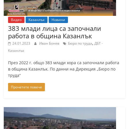
Видео
Казанлък
Новини
383 млади лица са започнали
работа в община Казанлък
,
24.01.2023
Иван Бонев
Бюро по труда
ДБТ -
Казанлък
През 2022 г. общо 383 млади хора са започнали работа
в община Казанлък. По данни на Дирекция „Бюро по
труда“
Прочетете повече