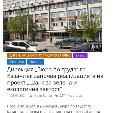
ДИРЕКЦИЯ „БЮРО ПО ТРУДА“ КАЗАНЛЪК
За вас
Казанлък
Новини
Дирекция „Бюро по труда” гр.
Казанлък започва реализацията на
проект „Шанс за зелена и
екологична заетост“
03.06.2024
Иван Бонев
ДБТ - Казанлък
През юни 2024г. в Дирекция „Бюро по труда” гр.
Казанлък започва реализацията на проект „Шанс за