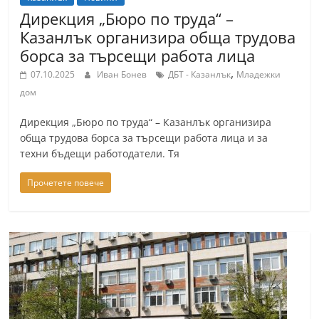
a
Дирекция „Бюро по труда“ –
k
Казанлък организира обща трудова
борса за търсещи работа лица
-
b
,
07.10.2025
Иван Бонев
ДБТ - Казанлък
Младежки
g
дом
.
Дирекция „Бюро по труда“ – Казанлък организира
i
обща трудова борса за търсещи работа лица и за
n
техни бъдещи работодатели. Тя
f
Прочетете повече
o
,
g
a
l
l
e