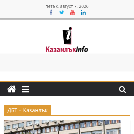
Skip
петък, август 7, 2026
to
content
Казанлък
инфо
Н
о
в
и
ДБТ – Казанлък
н
и
о