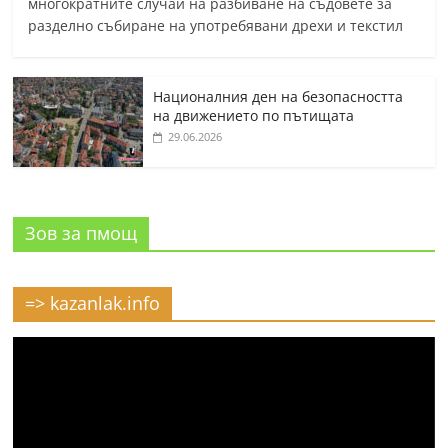
многократните случаи на разбиване на съдовете за
разделно събиране на употребявани дрехи и текстил
Националния ден на безопасността
на движението по пътищата
29.06.2026
Зов за пмощ
=> kazanlak.info
Видео