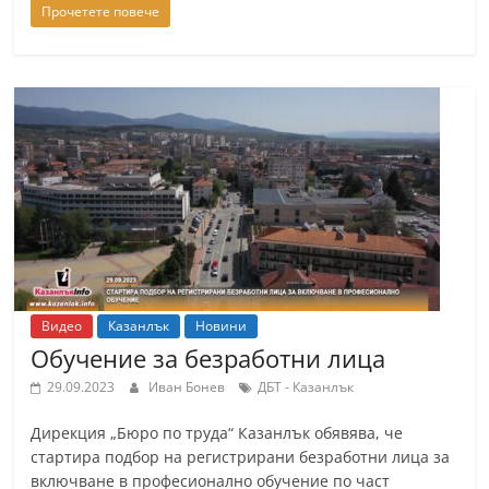
Прочетете повече
Видео
Казанлък
Новини
Обучение за безработни лица
29.09.2023
Иван Бонев
ДБТ - Казанлък
Дирекция „Бюро по труда“ Казанлък обявява, че
стартира подбор на регистрирани безработни лица за
включване в професионално обучение по част