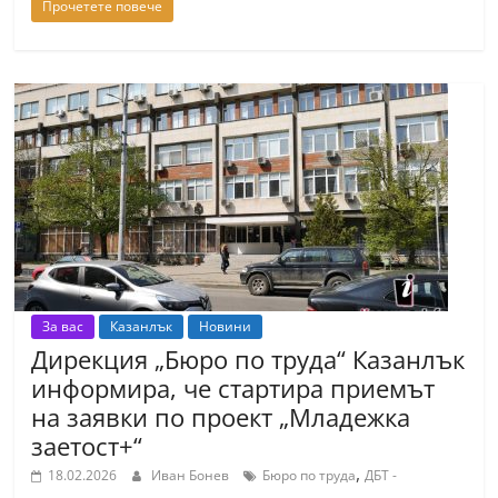
Прочетете повече
С
т
а
р
а
З
а
г
о
р
За вас
Казанлък
Новини
а
Дирекция „Бюро по труда“ Казанлък
–
информира, че стартира приемът
k
на заявки по проект „Младежка
a
заетост+“
z
,
18.02.2026
Иван Бонев
Бюро по труда
ДБТ -
a