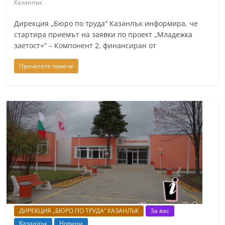
Казанлък
n
l
Дирекция „Бюро по труда“ Казанлък информира, че
стартира приемът на заявки по проект „Младежка
a
заетост+“ – Компонент 2, финансиран от
k
.
Прочетете повече
i
n
f
o
,
k
a
z
a
n
ДИРЕКЦИЯ „БЮРО ПО ТРУДА“ КАЗАНЛЪК
За вас
l
Казанлък
Новини