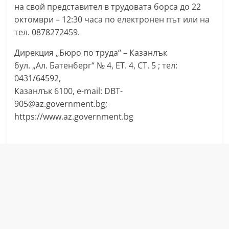
на свой представител в трудовата борса до 22
n
октомври – 12:30 часа по електронен път или на
l
тел. 0878272459.
a
k
Дирекция „Бюро по труда“ – Казанлък
бул. „Ал. Батенберг“ № 4, ЕТ. 4, СТ. 5 ; тел:
.
0431/64592,
i
Казанлък 6100, e-mail: DBT-
n
905@az.government.bg;
f
https://www.az.government.bg
o
,
k
a
z
a
n
l