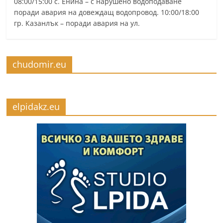
08:00/15:00 с. Енина – с нарушено водоподаване
поради авария на довеждащ водопровод. 10:00/18:00
гр. Казанлък – поради авария на ул.
chudomir.eu
elpidakz.eu