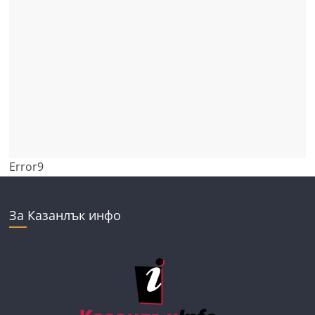
Error9
За Казанлък инфо