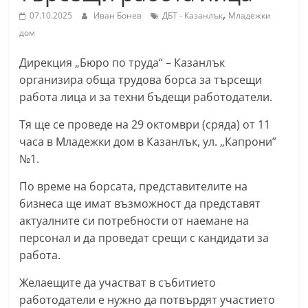
С
,
07.10.2025
Иван Бонев
ДБТ - Казанлък
Младежки
т
дом
а
Дирекция „Бюро по труда“ – Казанлък
р
организира обща трудова борса за търсещи
а
работа лица и за техни бъдещи работодатели.
З
Тя ще се проведе на 29 октомври (сряда) от 11
а
часа в Младежки дом в Казанлък, ул. „Капрони”
г
№1.
о
р
По време на борсата, представителите на
бизнеса ще имат възможност да представят
а
актуалните си потребности от наемане на
–
персонал и да проведат срещи с кандидати за
k
работа.
a
z
Желаещите да участват в събитието
работодатели е нужно да потвърдят участието
a