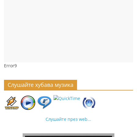
Error9
Слушайте хубава музика
Слушайте през web...