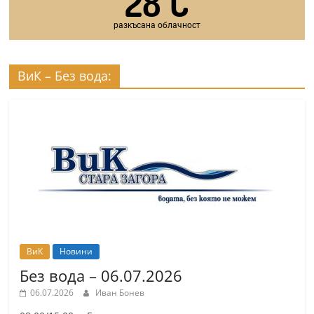
28
C
разкъсана облачност
ВиК – Без вода:
ВиК
Новини
Без вода – 06.07.2026
06.07.2026
Иван Бонев