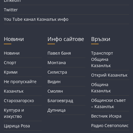
LinkedIn
Twitter
You Tube канал Казналък инфо
Новини
Инфо сайтове
Връзки
Новини
Павел баня
Транспорт
Община
Спорт
Монтана
Казанлък
Крими
Силистра
Открий Казанлък
Не пропускайте
Видин
Община
Казанлък
Казанлък
Смолян
Общински съвет
Старозагорско
Благоевград
– Казанлък
Култура и
Дупница
Вестник Искра
изкуство
Радио Севтополис
Царица Роза