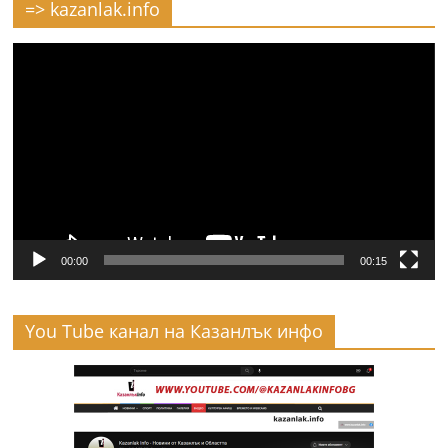
=> kazanlak.info
Видео
00:00
00:15
You Tube канал на Казанлък инфо