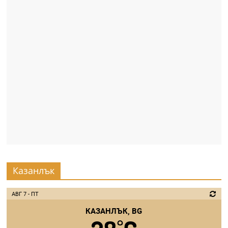
Казанлък
АВГ 7 - ПТ
КАЗАНЛЪК, BG
°