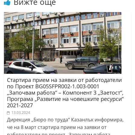
Вижте още
r
y
-
k
a
z
a
n
l
Стартира прием на заявки от работодатели
a
по Проект BG05SFPR002-1.003-0001
k
„Започвам работа“ – Компонент 3 „Заетост“,
.
Програма „Развитие на човешките ресурси“
2021-2027
c
13.03.2024
o
Дирекция „Бюро по труда“ Казанлък информира,
m
че на 8 март стартира прием на заявки от
работодатели по проект „Започвам работа