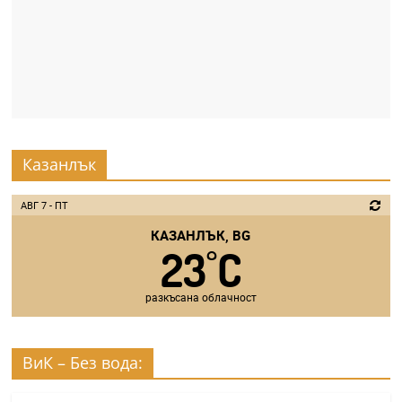
Казанлък
АВГ 7 - ПТ
КАЗАНЛЪК, BG
23
C
°
разкъсана облачност
ВиК – Без вода: