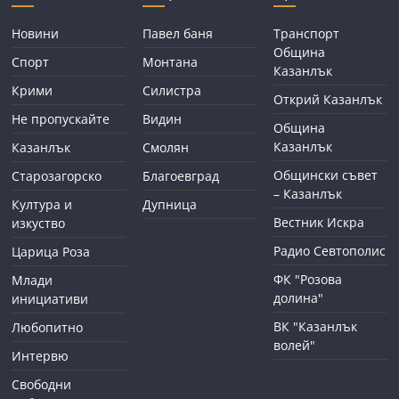
Новини
Павел баня
Транспорт
Община
Спорт
Монтана
Казанлък
Крими
Силистра
Открий Казанлък
Не пропускайте
Видин
Община
Казанлък
Казанлък
Смолян
Общински съвет
Старозагорско
Благоевград
– Казанлък
Култура и
Дупница
Вестник Искра
изкуство
Радио Севтополис
Царица Роза
ФК "Розова
Млади
долина"
инициативи
ВК "Казанлък
Любопитно
волей"
Интервю
Свободни