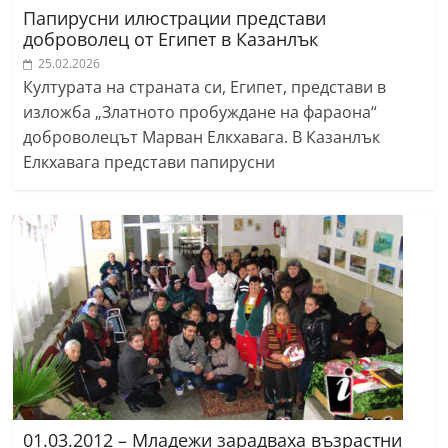
Папирусни илюстрации представи
доброволец от Египет в Казанлък
25.02.2026
Културата на страната си, Египет, представи в
изложба „Златното пробуждане на фараона“
доброволецът Марван Елкхавага. В Казанлък
Елкхавага представи папирусни
01.03.2012 – Младежи зарадваха възрастни