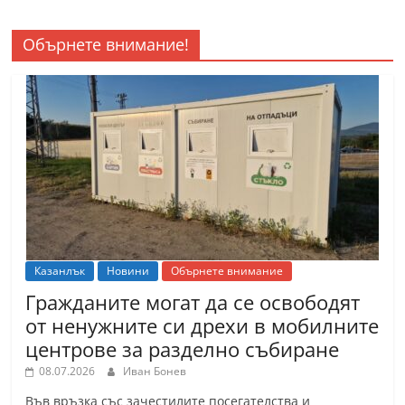
Обърнете внимание!
Казанлък
Новини
Обърнете внимание
Гражданите могат да се освободят
от ненужните си дрехи в мобилните
центрове за разделно събиране
08.07.2026
Иван Бонев
Във връзка със зачестилите посегателства и