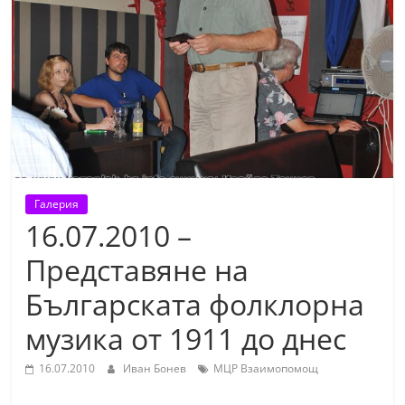
т
К
а
з
а
н
л
ъ
Галерия
к
16.07.2010 –
и
Представяне на
о
Българската фолклорна
б
л
музика от 1911 до днес
а
16.07.2010
Иван Бонев
МЦР Взаимопомощ
с
т