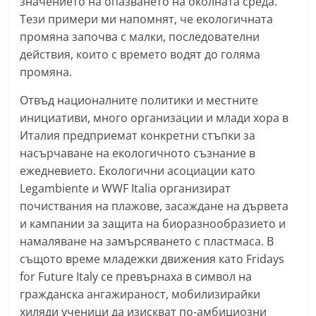
значението на опазването на околната среда.
a
Тези примери ми напомнят, че екологичната
k
промяна започва с малки, последователни
-
действия, които с времето водят до голяма
промяна.
b
g
Отвъд националните политики и местните
.
инициативи, много организации и млади хора в
i
Италия предприемат конкретни стъпки за
n
насърчаване на екологичното съзнание в
ежедневието. Екологични асоциации като
f
Legambiente и WWF Italia организират
o
почиствания на плажове, засаждане на дървета
,
и кампании за защита на биоразнообразието и
g
намаляване на замърсяването с пластмаса. В
a
същото време младежки движения като Fridays
l
for Future Italy се превърнаха в символ на
l
гражданска ангажираност, мобилизирайки
e
хиляди ученици да изискват по-амбициозни