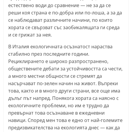
естествено води до сравнение — не за да се
С
реши коя страна е по-добра или по-лоша, а за да
т
се наблюдават различните начини, по които
а
хората се свързват със заобикалящата ги среда
р
и се грижат за нея.
а
В Италия екологичната осъзнатост нараства
З
стабилно през последните години.
а
Рециклирането е широко разпространено,
г
обществените дебати за устойчивостта са чести,
о
а много местни общности се стремят да
р
насърчават по-зелен начин на живот. Въпреки
а
това, както и в много други страни, все още има
–
дълъг път напред. Понякога хората са наясно с
k
екологичните проблеми, но им е трудно да
a
превърнат това осъзнаване в ежедневни
навици. Според мен това е едно от най-големите
z
предизвикателства на екологията днес — как да
a