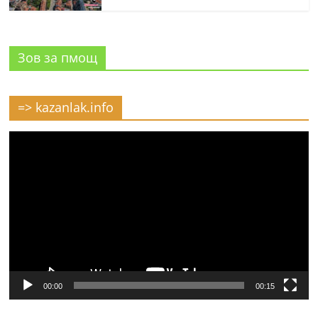
Зов за пмощ
=> kazanlak.info
Видео
00:00
00:15