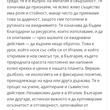
среда; тя е и въпрос на емпатия и свързаност. Тя
означава да признаем, че всяко живо същество
има роля и стойност, макар често да приемаме
това за даденост, защото сме потопени в
рутината на ежедневието. Тя означава да бъдем
благодарни за ресурсите, които използваме, и да
се опитваме — чрез малките си ежедневни
действия — да върнем нещо обратно. Това е
урок, който нося със себе си от Италия, и който
откривам в нов смисъл тук, в България, където
природната красота постоянно ми напомня
колко крехка и ценна е нашата планета. Вярвам
дълбоко, че екологията не е фиксирано понятие,
принадлежащо на една или друга държава. Тя е
процес на учене, адаптиране и съвместно
действие. Независимо дали е в Италия, България
или другаде, истински важното е да култивираме
осъзнатост и отговорност, започвайки от