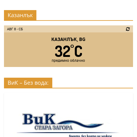
Казанлък
АВГ 8 - СБ
КАЗАНЛЪК, BG
32
C
°
предимно облачно
ВиК – Без вода: