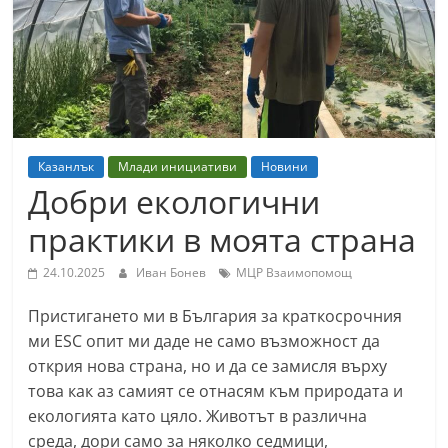
т
К
а
з
а
н
Казанлък
Млади инициативи
Новини
л
Добри екологични
ъ
практики в моята страна
к
и
24.10.2025
Иван Бонев
МЦР Взаимопомощ
о
Пристигането ми в България за краткосрочния
б
ми ESC опит ми даде не само възможност да
л
открия нова страна, но и да се замисля върху
а
това как аз самият се отнасям към природата и
с
екологията като цяло. Животът в различна
т
среда, дори само за няколко седмици,