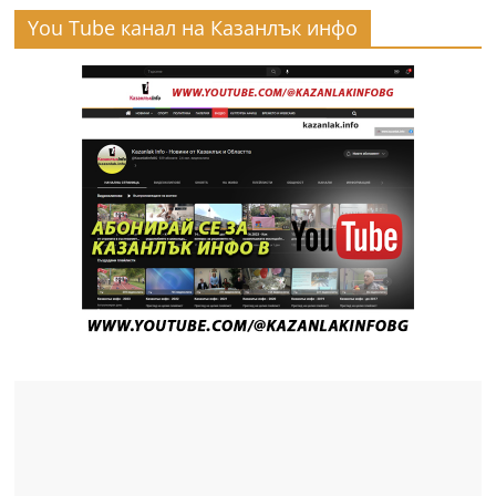
You Tube канал на Казанлък инфо