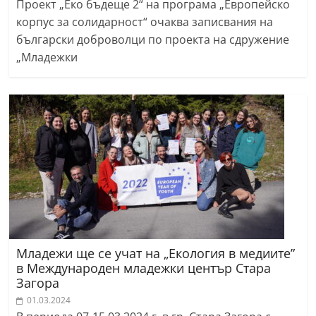
Проект „Еко бъдеще 2“ на програма „Европейско
корпус за солидарност“ очаква записвания на
български доброволци по проекта на сдружение
„Младежки
Младежи ще се учат на „Екология в медиите”
в Международен младежки център Стара
Загора
01.03.2024