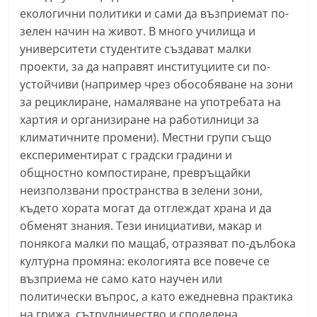
r
екологични политики и сами да възприемат по-
зелен начин на живот. В много училища и
y
университети студентите създават малки
-
проекти, за да направят институциите си по-
k
устойчиви (например чрез обособяване на зони
a
за рециклиране, намаляване на употребата на
z
хартия и организиране на работилници за
a
климатичните промени). Местни групи също
n
експериментират с градски градини и
l
общностно компостиране, превръщайки
неизползвани пространства в зелени зони,
a
където хората могат да отглеждат храна и да
k
обменят знания. Тези инициативи, макар и
.
понякога малки по мащаб, отразяват по-дълбока
c
културна промяна: екологията все повече се
o
възприема не само като научен или
m
политически въпрос, а като ежедневна практика
на грижа, сътрудничество и споделена