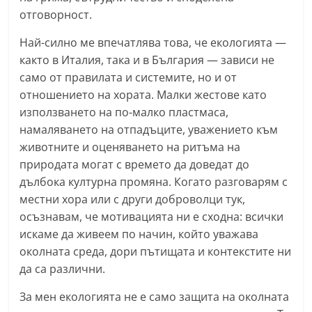
отговорност.
Най-силно ме впечатлява това, че екологията —
както в Италия, така и в България — зависи не
само от правилата и системите, но и от
отношението на хората. Малки жестове като
използването на по-малко пластмаса,
намаляването на отпадъците, уважението към
животните и оценяването на ритъма на
природата могат с времето да доведат до
дълбока културна промяна. Когато разговарям с
местни хора или с други доброволци тук,
осъзнавам, че мотивацията ни е сходна: всички
искаме да живеем по начин, който уважава
околната среда, дори пътищата и контекстите ни
да са различни.
За мен екологията не е само защита на околната