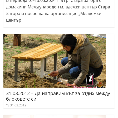
В периода 07-15.03.2024 г. в гр. Стара Загора с
домакини Международен младежки център Стара
Загора и посрещаща организация „Младежки
център
31.03.2012 – Да направим кът за отдих между
блоковете си
31.03.2012