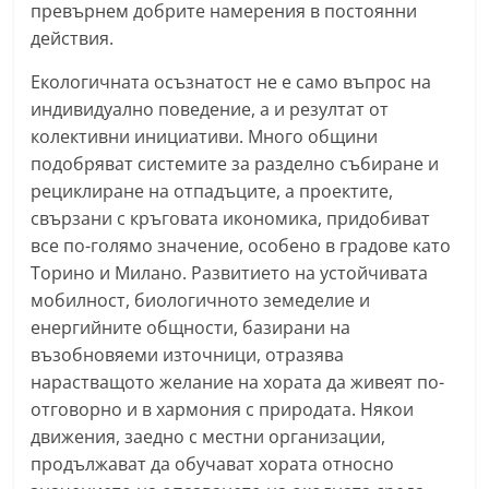
превърнем добрите намерения в постоянни
n
действия.
l
a
Екологичната осъзнатост не е само въпрос на
индивидуално поведение, а и резултат от
k
колективни инициативи. Много общини
.
подобряват системите за разделно събиране и
i
рециклиране на отпадъците, а проектите,
n
свързани с кръговата икономика, придобиват
f
все по-голямо значение, особено в градове като
o
Торино и Милано. Развитието на устойчивата
,
мобилност, биологичното земеделие и
k
енергийните общности, базирани на
възобновяеми източници, отразява
a
нарастващото желание на хората да живеят по-
z
отговорно и в хармония с природата. Някои
a
движения, заедно с местни организации,
n
продължават да обучават хората относно
l