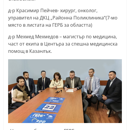
д-р Красимир Пейчев- хирург, онколог,
управител на ДКЦ „Районна Поликлиника“(7-мо
място в листата на ГЕРБ за областта)
д-р Мехмед Мехмедов – магистър по медицина,
част от екипа в Центъра за спешна медицинска
помощ в Казанлък.