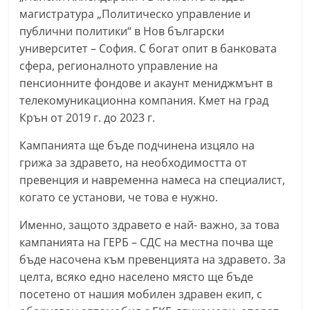
r
магистратура „Политическо управление и
публични политики“ в Нов български
y
университет – София. С богат опит в банковата
-
сфера, регионалното управление на
k
пенсионните фондове и акаунт мениджмънт в
a
телекомуникационна компания. Кмет на град
z
Крън от 2019 г. до 2023 г.
a
Кампанията ще бъде подчинена изцяло на
n
грижа за здравето, на необходимостта от
l
превенция и навременна намеса на специалист,
a
когато се установи, че това е нужно.
k
Именно, защото здравето е най- важно, за това
.
кампанията на ГЕРБ – СДС на местна почва ще
c
бъде насочена към превенцията на здравето. За
o
целта, всяко едно населено място ще бъде
m
посетено от нашия мобилен здравен екип, с