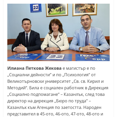
n
l
a
k
.
i
n
f
o
Илиана Петкова Жекова
е магистър е по
,
„Социални дейности“ и по „Психология“ от
k
Великотърновски университет „Св. св. Кирил и
a
Методий“. Била е социален работник в Дирекция
z
„Социално подпомагане“ – Казанлък, след това
a
директор на дирекция „Бюро по труда“ –
n
Казанлък към Агенция по заетостта. Народен
представител в 45-ото, 46-ото, 47-ото, 48-ото и
l