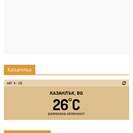
Казанлък
АВГ 8 - СБ
КАЗАНЛЪК, BG
26
C
°
разкъсана облачност