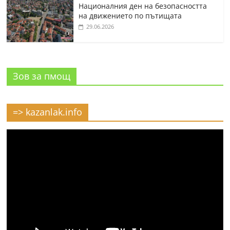
Националния ден на безопасността
на движението по пътищата
29.06.2026
Зов за пмощ
=> kazanlak.info
Видео