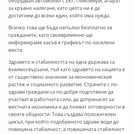
оборудван автомобил с ЕКГ, гликомери, апарат
за кръвно налягане, като целта ни е да
достигнем до всеки един, който има нужда.
Всичко това ще бъда напълно безплатно за
гражданите, като своевременно ще
информираме какъв е графикът по населени
места.
Здравето и стабилността на една държава са
взаимосвързани, тъй като здравето на нацията е
от съществено значение за икономическия
растеж и социалното развитие. Страните с по-
здрави граждани са по-добре подготвени да
участват в работната сила, да допринасят за
местната икономика и да поемат отговорности в
своите общности. Това създава положителен
цикъл, при който подобреното здраве води до
повишена стабилност, а повишената стабилност