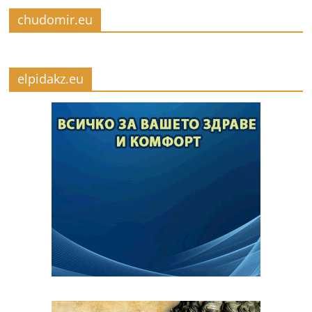
chudomir.eu
elpidakz.eu