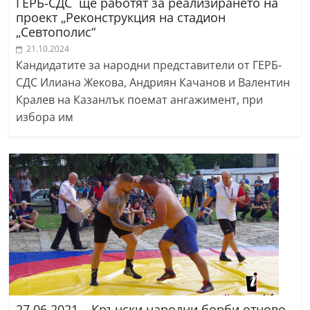
ГЕРБ-СДС ще работят за реализирането на
проект „Реконструкция на стадион
„Севтополис“
21.10.2024
Кандидатите за народни представители от ГЕРБ-
СДС Илиана Жекова, Андриян Качанов и Валентин
Кралев на Казанлък поемат ангажимент, при
избора им
27.06.2021 – Крънски народни борби отново