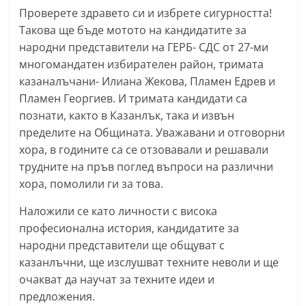
С
Проверете здравето си и избрете сигурността!
Такова ще бъде мотото на кандидатите за
т
народни представители на ГЕРБ- СДС от 27-ми
а
многомандатен избирателен район, тримата
р
казаналъчани- Илиана Жекова, Пламен Едрев и
а
Пламен Георгиев. И тримата кандидати са
З
познати, както в Казанлък, така и извън
а
пределите на Общината. Уважавани и отговорни
г
хора, в годините са се отзовавали и решавали
о
трудните на пръв поглед въпроси на различни
хора, помолили ги за това.
р
а
Наложили се като личности с висока
–
професионална история, кандидатите за
k
народни представители ще общуват с
a
казанлъчни, ще изслушват техните неволи и ще
очакват да научат за техните идеи и
z
предложения.
a