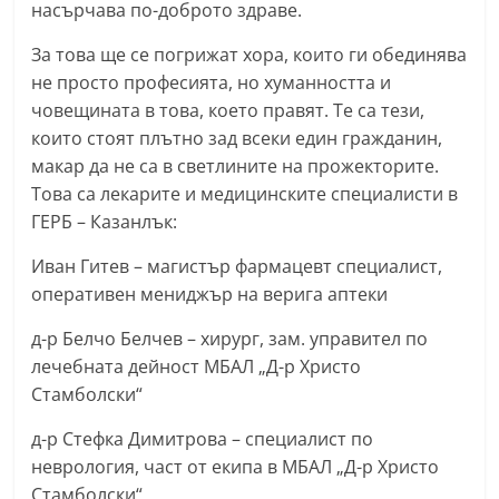
насърчава по-доброто здраве.
За това ще се погрижат хора, които ги обединява
не просто професията, но хуманността и
човещината в това, което правят. Те са тези,
които стоят плътно зад всеки един гражданин,
макар да не са в светлините на прожекторите.
Това са лекарите и медицинските специалисти в
ГЕРБ – Казанлък:
Иван Гитев – магистър фармацевт специалист,
оперативен мениджър на верига аптеки
д-р Белчо Белчев – хирург, зам. управител по
лечебната дейност МБАЛ „Д-р Христо
Стамболски“
д-р Стефка Димитрова – специалист по
неврология, част от екипа в МБАЛ „Д-р Христо
Стамболски“