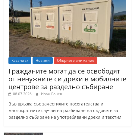
Казанлък
Новини
Обърнете внимание
Гражданите могат да се освободят
от ненужните си дрехи в мобилните
центрове за разделно събиране
08.07.2026
Иван Бонев
Във връзка със зачестилите посегателства и
многократните случаи на разбиване на съдовете за
разделно събиране на употребявани дрехи и текстил