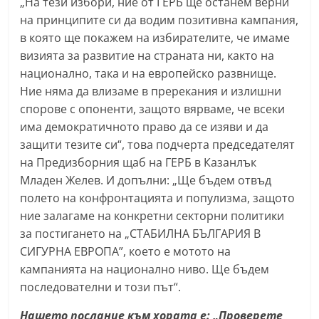
„На тези избори, ние от ГЕРБ ще останем верни
на принципите си да водим позитивна кампания,
в която ще покажем на избирателите, че имаме
визията за развитие на страната ни, както на
национално, така и на европейско развнище.
Ние няма да влизаме в пререкания и излишни
спорове с опоненти, защото вярваме, че всеки
има демократичното право да се изяви и да
защити тезите си“, това подчерта председателят
на Предизборния щаб на ГЕРБ в Казанлък
Младен Желев. И допълни: „Ще бъдем отвъд
полето на конфронтацията и популизма, защото
ние залагаме на конкретни секторни политики
за постигането на „СТАБИЛНА БЪЛГАРИЯ В
СИГУРНА ЕВРОПА”, което е мотото на
кампанията на национално ниво. Ще бъдем
последователни и този път“.
Нашето послание към хората е: „Проверете