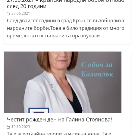
след 20 години
27.06.2021
След двайсет години в град Крън се възобновиха
народните борби.Това е било традиция от много
време, когато крънчани са празнували
Честит рожден ден на Галина Стоянова!
19.10.2023
Тя е всеотдайна, упорита и силна жена. Тя е