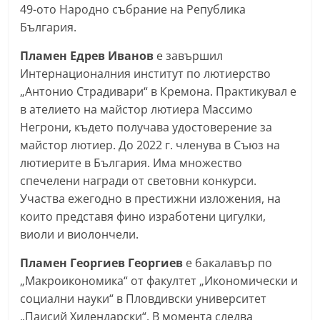
49-ото Народно събрание на Република
a
България.
k
-
Пламен Едрев Иванов
е завършил
b
Интернационалния институт по лютиерство
„Антонио Страдивари“ в Кремона. Практикувал е
g
в ателието на майстор лютиера Массимо
.
Негрони, където получава удостоверение за
i
майстор лютиер. До 2022 г. членува в Съюз на
n
лютиерите в България. Има множество
f
спечелени награди от световни конкурси.
o
Участва ежегодно в престижни изложения, на
,
които представя фино изработени цигулки,
g
виоли и виолончели.
a
Пламен Георгиев Георгиев
е бакалавър по
l
„Макроикономика“ от факултет „Икономически и
l
социални науки“ в Пловдивски университет
e
„Паисий Хилендарски“. В момента следва