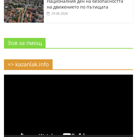
Националния ден на безопасността
на движението по пътищата
29.06.2026
Зов за пмощ
=> kazanlak.info
Видео