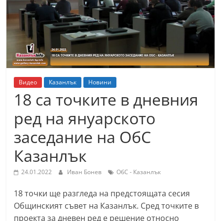
т
К
а
з
а
н
Видео
Казанлък
Новини
л
18 са точките в дневния
ъ
ред на януарското
к
заседание на ОбС
и
о
Казанлък
б
24.01.2022
Иван Бонев
ОбС - Казанлък
л
а
18 точки ще разгледа на предстоящата сесия
с
Общинският съвет на Казанлък. Сред точките в
т
проекта за дневен ред е решение относно