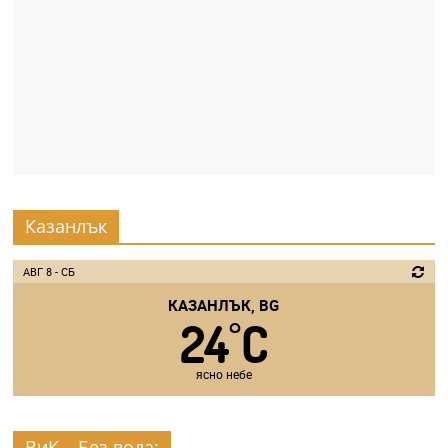
Казанлък
АВГ 8 - СБ
КАЗАНЛЪК, BG
24
C
°
ясно небе
ВиК – Без вода: