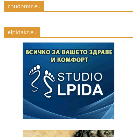
chudomir.eu
elpidakz.eu