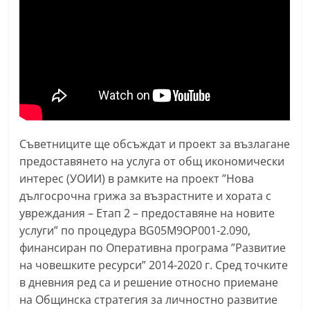
n
l
a
k
.
i
n
Съветниците ще обсъждат и проект за възлагане
f
предоставянето на услуга от общ икономически
o
интерес (УОИИ) в рамките на проект ”Нова
,
дългосрочна грижа за възрастните и хората с
k
увреждания – Етап 2 – предоставяне на новите
a
услуги” по процедура BG05M9OP001-2.090,
z
финансиран по Оперативна програма ”Развитие
a
на човешките ресурси” 2014-2020 г. Сред точките
в дневния ред са и решение относно приемане
n
на Общинска стратегия за личностно развитие
l