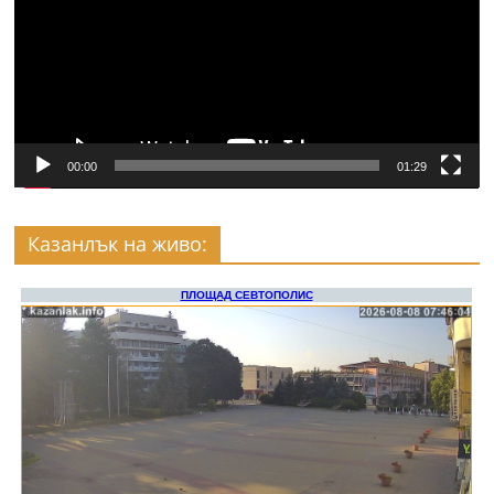
00:00
01:29
Казанлък на живо: