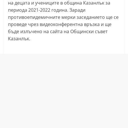
на децата и учениците в община Казанлък за
a
периода 2021-2022 година. Заради
k
противоепидемичните мерки заседанието ще се
-
проведе чрез видеоконферентна връзка и ще
b
бъде излъчено на сайта на Общински съвет
g
Казанлък.
.
i
n
f
o
,
g
a
l
l
e