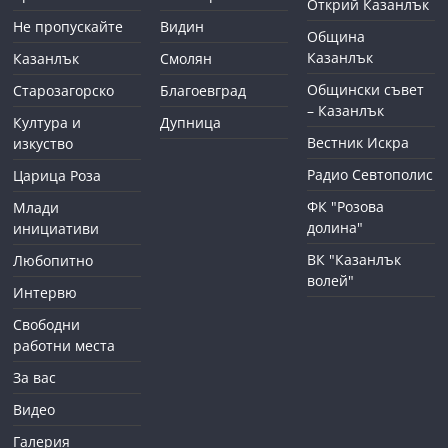
Открий Казанлък
Не пропускайте
Видин
Община
Казанлък
Казанлък
Смолян
Общински съвет
Старозагорско
Благоевград
– Казанлък
Култура и
Дупница
Вестник Искра
изкуство
Радио Севтополис
Царица Роза
ФК "Розова
Млади
долина"
инициативи
ВК "Казанлък
Любопитно
волей"
Интервю
Свободни
работни места
За вас
Видео
Галерия