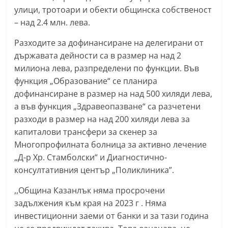
a
улици, тротоари и обекти общинска собственост
– над 2.4 млн. лева.
k
-
Разходите за дофинансиране на делегирани от
b
държавата дейности са в размер на над 2
g
милиона лева, разпределени по функции. Във
.
функция „Образование“ се планира
дофинансиране в размер на над 500 хиляди лева,
i
а във функция „Здравеопазване“ са разчетени
n
разходи в размер на над 200 хиляди лева за
f
капиталови трансфери за скенер за
o
Многопрофилната болница за активно лечение
,
„Д-р Хр. Стамболски“ и Диагностично-
g
консултативния център „Поликлиника”.
a
,,Община Казанлък няма просрочени
l
задължения към края на 2023 г . Няма
l
инвестиционни заеми от банки и за тази година
e