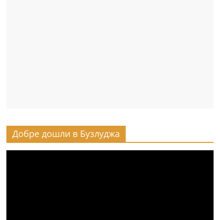
Добре дошли в Бузлуджа
Видео