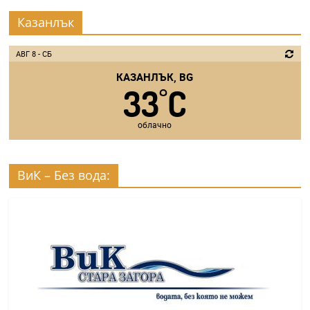
Казанлък
АВГ 8 - СБ
КАЗАНЛЪК, BG
33
C
°
облачно
ВиК – Без вода: