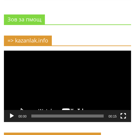
Зов за пмощ
=> kazanlak.info
Видео
00:00
00:15