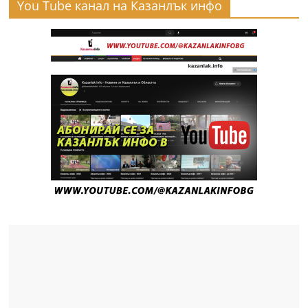
You Tube канал на Казанлък инфо