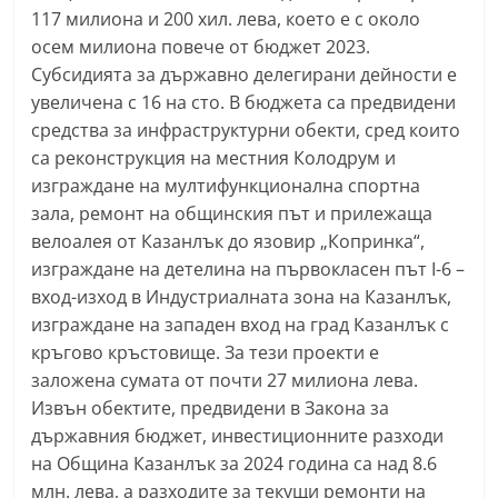
117 милиона и 200 хил. лева, което е с около
n
осем милиона повече от бюджет 2023.
l
Субсидията за държавно делегирани дейности е
a
увеличена с 16 на сто. В бюджета са предвидени
k
средства за инфраструктурни обекти, сред които
.
са реконструкция на местния Колодрум и
i
изграждане на мултифункционална спортна
n
зала, ремонт на общинския път и прилежаща
f
велоалея от Казанлък до язовир „Копринка“,
изграждане на детелина на първокласен път I-6 –
o
вход-изход в Индустриалната зона на Казанлък,
,
изграждане на западен вход на град Казанлък с
k
кръгово кръстовище. За тези проекти е
a
заложена сумата от почти 27 милиона лева.
z
Извън обектите, предвидени в Закона за
a
държавния бюджет, инвестиционните разходи
n
на Община Казанлък за 2024 година са над 8.6
l
млн. лева, а разходите за текущи ремонти на