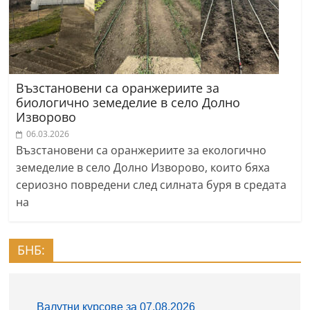
Възстановени са оранжериите за
биологично земеделие в село Долно
Изворово
06.03.2026
Възстановени са оранжериите за екологично
земеделие в село Долно Изворово, които бяха
сериозно повредени след силната буря в средата
на
БНБ: