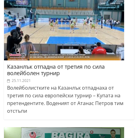
Казанлък отпадна от третия по сила
волейболен турнир
25.11.2021
Волейболистките на Казанлък отпаднаха от
третия по сила европейски турнир – Купата на
претендентите. Воденият от Атанас Петров тим
отстъпи