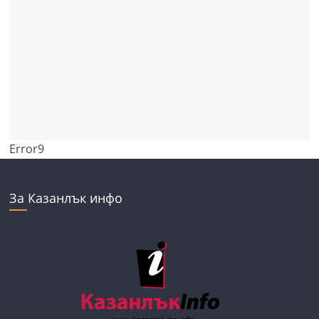
Error9
За Казанлък инфо