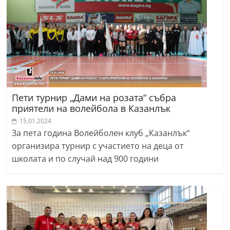
Пети турнир „Дами на розата“ събра
приятели на волейбола в Казанлък
15.01.2024
За пета година Волейболен клуб „Казанлък“
организира турнир с участието на деца от
школата и по случай над 900 години