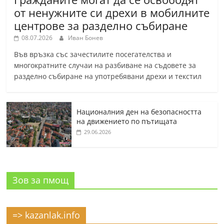
от ненужните си дрехи в мобилните
центрове за разделно събиране
08.07.2026
Иван Бонев
Във връзка със зачестилите посегателства и
многократните случаи на разбиване на съдовете за
разделно събиране на употребявани дрехи и текстил
Националния ден на безопасността
на движението по пътищата
29.06.2026
Зов за пмощ
=> kazanlak.info