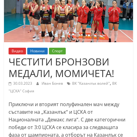
т
К
а
з
а
н
Видео
Новини
Спорт
л
ЧЕСТИТИ БРОНЗОВИ
ъ
МЕДАЛИ, МОМИЧЕТА!
к
и
,
30.03.2023
Иван Бонев
ВК "Казанлък волей"
ВК
о
"ЦСКА" София
б
Приключи и вторият полуфинален мач между
л
съставите на „Казанлък“ и ЦСКА от
а
Националната „Демакс лига“. С две категорични
с
победи от 3:0 ЦСКА се класира за следващата
т
фаза от шампионата, а отборът на Казанлък се