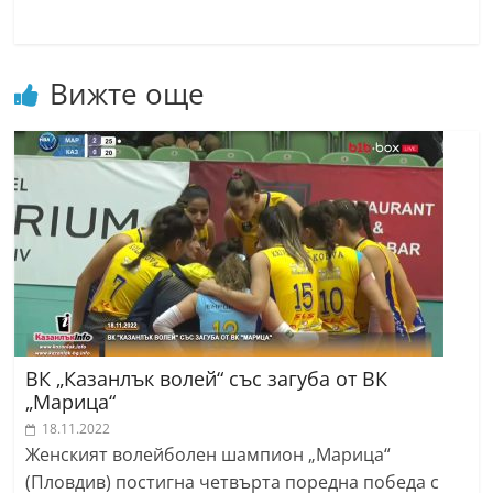
r
y
-
Вижте още
k
a
z
a
n
l
a
k
.
ВК „Казанлък волей“ със загуба от ВК
c
„Марица“
o
18.11.2022
m
Женският волейболен шампион „Марица“
(Пловдив) постигна четвърта поредна победа с