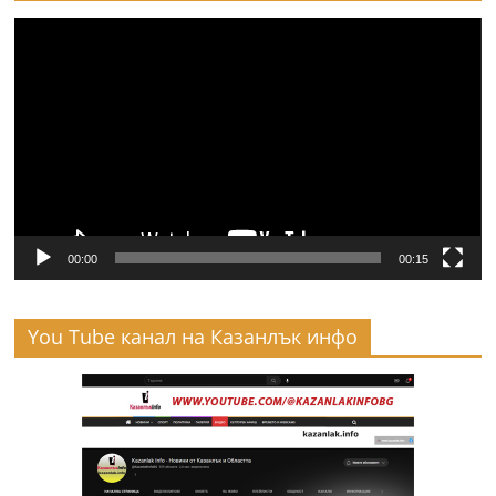
Видео
00:00
00:15
You Tube канал на Казанлък инфо