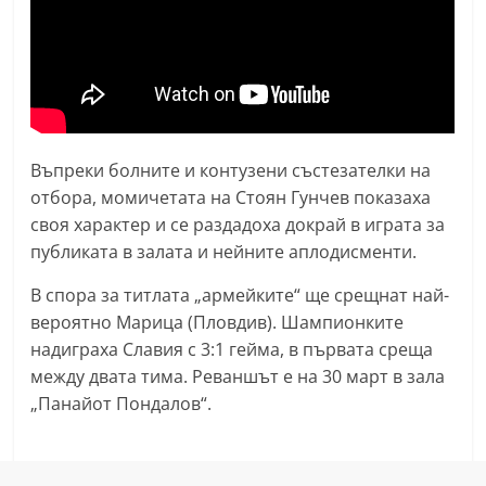
n
l
a
k
.
Въпреки болните и контузени състезателки на
i
отбора, момичетата на Стоян Гунчев показаха
n
своя характер и се раздадоха докрай в играта за
f
публиката в залата и нейните аплодисменти.
o
,
В спора за титлата „армейките“ ще срещнат най-
вероятно Марица (Пловдив). Шампионките
k
надиграха Славия с 3:1 гейма, в първата среща
a
между двата тима. Реваншът е на 30 март в зала
z
„Панайот Пондалов“.
a
n
l