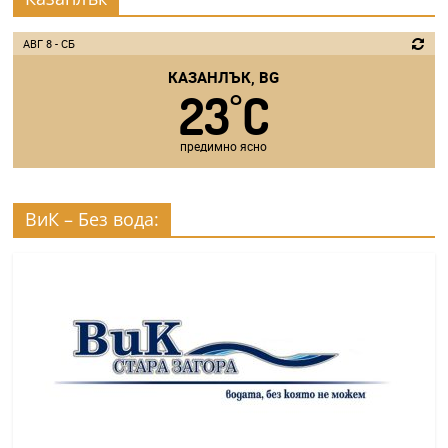
АВГ 8 - СБ
КАЗАНЛЪК, BG
23
C
°
предимно ясно
ВиК – Без вода: