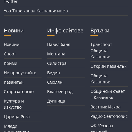
Twitter
You Tube канал Казналък инфо
Новини
Инфо сайтове
Връзки
Новини
Павел баня
Транспорт
Община
Спорт
Монтана
Казанлък
Крими
Силистра
Открий Казанлък
Не пропускайте
Видин
Община
Казанлък
Казанлък
Смолян
Общински съвет
Старозагорско
Благоевград
– Казанлък
Култура и
Дупница
Вестник Искра
изкуство
Радио Севтополис
Царица Роза
ФК "Розова
Млади
долина"