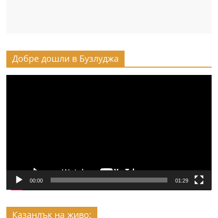
Добре дошли в Бузлуджа
Видео
00:00
01:29
Казанлък на живо: