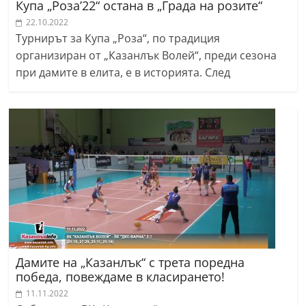
Купа „Роза’22“ остана в „Града на розите“
22.10.2022
Турнирът за Купа „Роза“, по традиция
организиран от „Казанлък Волей“, преди сезона
при дамите в елита, е в историята. След
Дамите на „Казанлък“ с трета поредна
победа, повеждаме в класирането!
11.11.2022