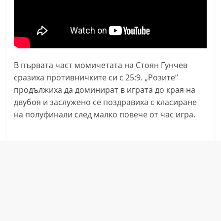
n
l
a
k
.
В първата част момичетата на Стоян Гунчев
сразиха противничките си с 25:9. „Розите“
i
продължиха да доминират в играта до края на
n
двубоя и заслужено се поздравиха с класиране
f
на полуфинали след малко повече от час игра.
o
,
k
a
z
a
n
l