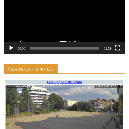
00:00
01:29
Казанлък на живо: