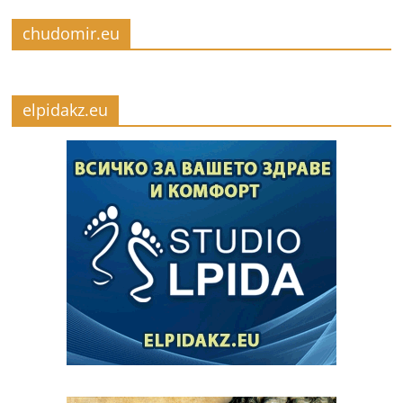
chudomir.eu
elpidakz.eu