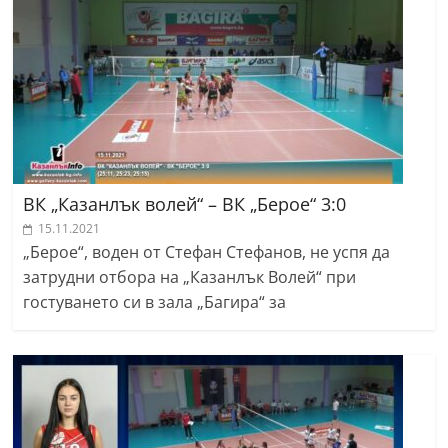
r
y
-
k
a
z
a
ВК „Казанлък волей“ – ВК „Берое“ 3:0
n
15.11.2021
l
„Берое“, воден от Стефан Стефанов, не успя да
a
затрудни отбора на „Казанлък Волей“ при
k
гостуването си в зала „Багира“ за
.
c
o
m