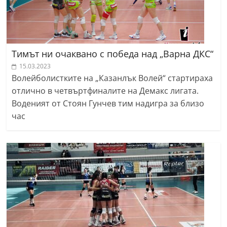
Тимът ни очаквано с победа над „Варна ДКС“
15.03.2023
Волейболистките на „Казанлък Волей“ стартираха
отлично в четвъртфиналите на Демакс лигата.
Воденият от Стоян Гунчев тим надигра за близо
час