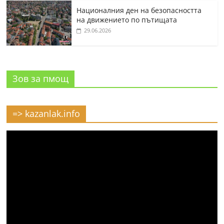
Националния ден на безопасността
на движението по пътищата
29.06.2026
Зов за пмощ
=> kazanlak.info
Видео