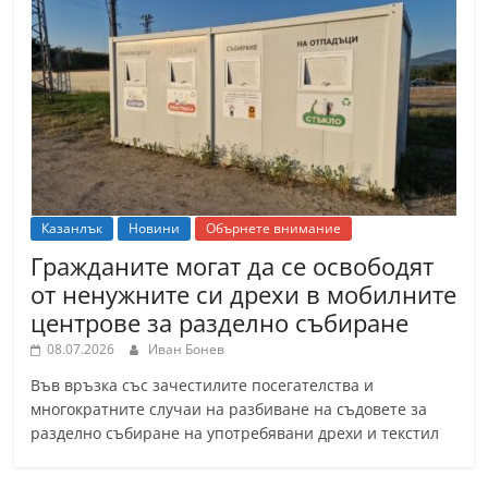
Казанлък
Новини
Обърнете внимание
Гражданите могат да се освободят
от ненужните си дрехи в мобилните
центрове за разделно събиране
08.07.2026
Иван Бонев
Във връзка със зачестилите посегателства и
многократните случаи на разбиване на съдовете за
разделно събиране на употребявани дрехи и текстил