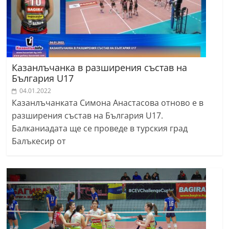
Казанлъчанка в разширения състав на
България U17
04.01.2022
Казанлъчанката Симона Анастасова отново е в
разширения състав на България U17.
Балканиадата ще се проведе в турския град
Балъкесир от