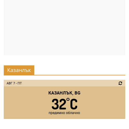
Казанлък
АВГ 7 - ПТ
КАЗАНЛЪК, BG
32
C
°
предимно облачно