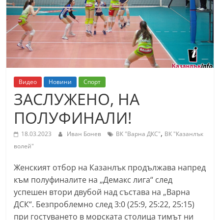
т
К
а
з
а
н
Видео
Новини
Спорт
л
ЗАСЛУЖЕНО, НА
ъ
ПОЛУФИНАЛИ!
к
и
,
18.03.2023
Иван Бонев
ВК "Варна ДКС"
ВК "Казанлък
о
волей"
б
Женският отбор на Казанлък продължава напред
л
към полуфиналите на „Демакс лига“ след
а
успешен втори двубой над състава на „Варна
с
ДСК“. Безпроблемно след 3:0 (25:9, 25:22, 25:15)
т
при гостуването в морската столица тимът ни