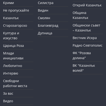
Крими
Силистра
Открий Казанлък
Не пропускайте
Видин
Община
Казанлък
Казанлък
Смолян
Общински съвет
Старозагорско
Благоевград
– Казанлък
Култура и
Дупница
Вестник Искра
изкуство
Радио Севтополис
Царица Роза
ФК "Розова
Млади
долина"
инициативи
ВК "Казанлък
Любопитно
волей"
Интервю
Свободни
работни места
За вас
Видео