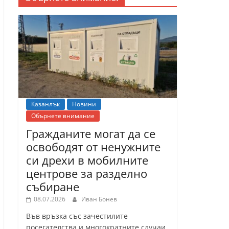
Казанлък
Новини
Обърнете внимание
Гражданите могат да се
освободят от ненужните
си дрехи в мобилните
центрове за разделно
събиране
08.07.2026
Иван Бонев
Във връзка със зачестилите
посегателства и многократните случаи