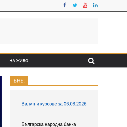
S
НА ЖИВО
БНБ: