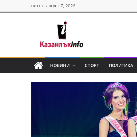
Skip
петък, август 7, 2026
to
content
Казанлък
инфо
НОВИНИ
СПОРТ
ПОЛИТИКА
Н
о
в
и
н
и
о
т