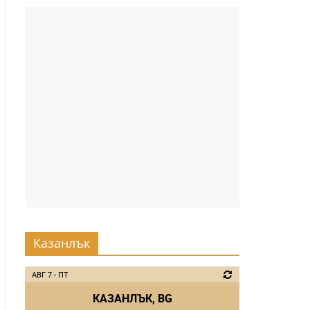
Казанлък
АВГ 7 - ПТ
КАЗАНЛЪК, BG