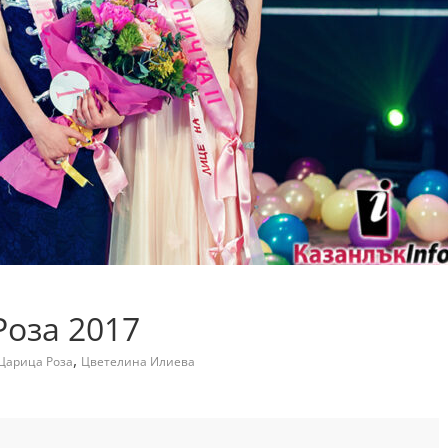
Роза 2017
,
Царица Роза
Цветелина Илиева