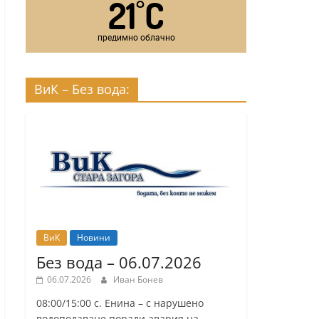
21
C
°
предимно облачно
ВиК – Без вода:
ВиК
Новини
Без вода – 06.07.2026
06.07.2026
Иван Бонев
08:00/15:00 с. Енина – с нарушено
водоподаване поради авария на