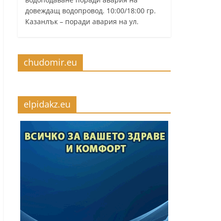
довеждащ водопровод. 10:00/18:00 гр.
Казанлък – поради авария на ул.
chudomir.eu
elpidakz.eu