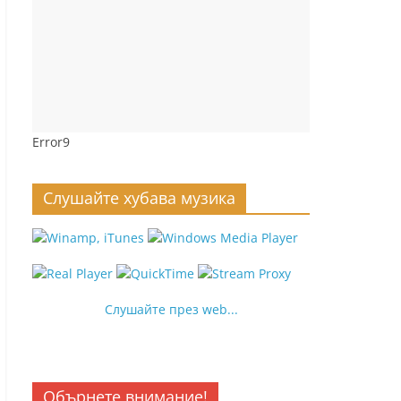
Error9
Слушайте хубава музика
Слушайте през web...
Обърнете внимание!