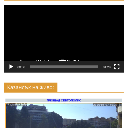
Видео
00:00
01:29
Казанлък на живо: