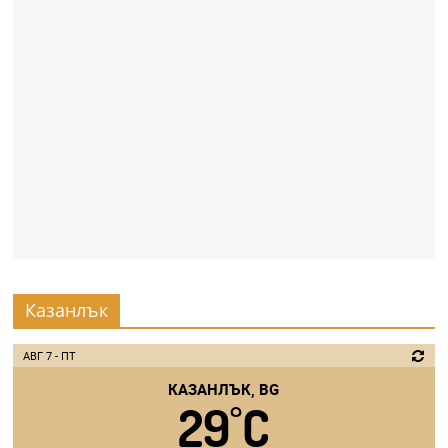
Казанлък
АВГ 7 - ПТ
КАЗАНЛЪК, BG
29
C
°