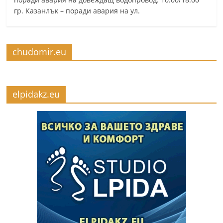
гр. Казанлък – поради авария на ул.
chudomir.eu
elpidakz.eu