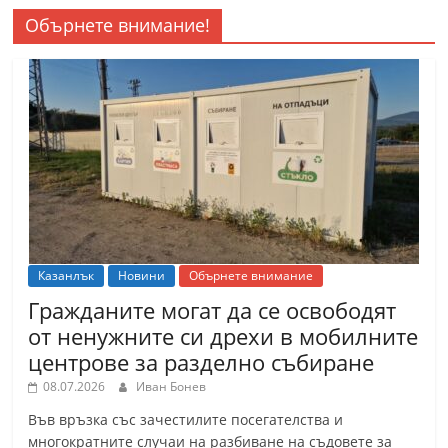
Обърнете внимание!
Казанлък
Новини
Обърнете внимание
Гражданите могат да се освободят
от ненужните си дрехи в мобилните
центрове за разделно събиране
08.07.2026
Иван Бонев
Във връзка със зачестилите посегателства и
многократните случаи на разбиване на съдовете за