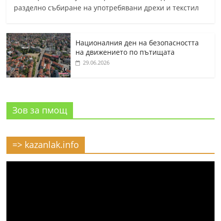
разделно събиране на употребявани дрехи и текстил
Националния ден на безопасността
на движението по пътищата
29.06.2026
Зов за пмощ
=> kazanlak.info
Видео