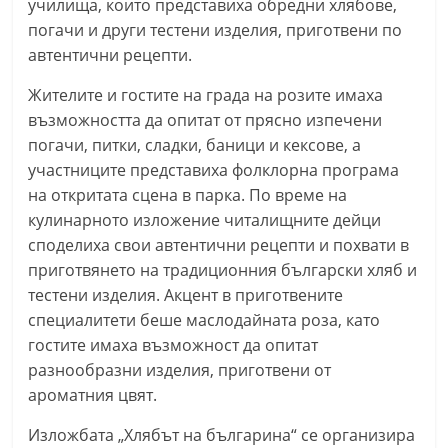
училища, които представиха обредни хлябове,
С
погачи и други тестени изделия, приготвени по
т
автентични рецепти.
а
Жителите и гостите на града на розите имаха
р
възможността да опитат от прясно изпечени
а
погачи, питки, сладки, баници и кексове, а
З
участниците представиха фолклорна програма
а
на откритата сцена в парка. По време на
г
кулинарното изложение читалищните дейци
о
споделиха свои автентични рецепти и похвати в
приготвянето на традиционния български хляб и
р
тестени изделия. Акцент в приготвените
а
специалитети беше маслодайната роза, като
–
гостите имаха възможност да опитат
k
разнообразни изделия, приготвени от
a
ароматния цвят.
z
Изложбата „Хлябът на българина“ се организира
a