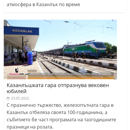
атмосфера в Казанлък по време
Казанлъшката гара отпразнува вековен
юбилей
23.05.2022
С празнично тържество, железопътната гара в
Казанлък отбеляза своята 100-годишнина, а
събитието бе част програмата на тазгодишните
празници на розата.