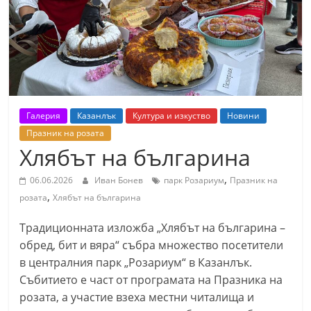
т
К
а
з
а
н
Галерия
Казанлък
Култура и изкуство
Новини
л
Празник на розата
ъ
Хлябът на българина
к
,
06.06.2026
Иван Бонев
парк Розариум
Празник на
и
,
розата
Хлябът на българина
о
б
Традиционната изложба „Хлябът на българина –
обред, бит и вяра“ събра множество посетители
л
в централния парк „Розариум“ в Казанлък.
а
Събитието е част от програмата на Празника на
с
розата, а участие взеха местни читалища и
т