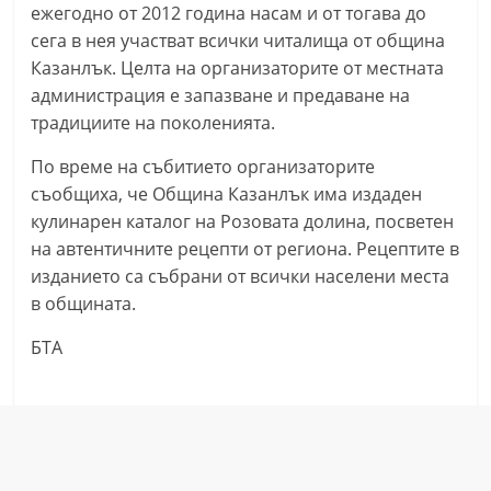
ежегодно от 2012 година насам и от тогава до
n
сега в нея участват всички читалища от община
l
Казанлък. Целта на организаторите от местната
a
администрация е запазване и предаване на
k
традициите на поколенията.
.
По време на събитието организаторите
i
съобщиха, че Община Казанлък има издаден
n
кулинарен каталог на Розовата долина, посветен
f
на автентичните рецепти от региона. Рецептите в
o
изданието са събрани от всички населени места
,
в общината.
k
БТА
a
z
a
n
l