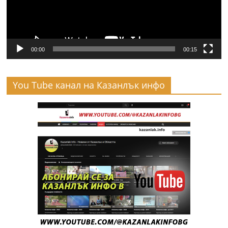
00:00
00:15
You Tube канал на Казанлък инфо