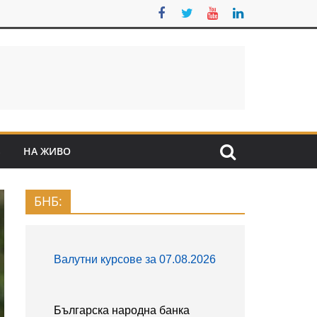
S
НА ЖИВО
БНБ: