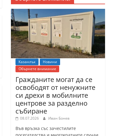
Казанлък
Новини
Обърнете внимание
Гражданите могат да се
освободят от ненужните
си дрехи в мобилните
центрове за разделно
събиране
08.07.2026
Иван Бонев
Във връзка със зачестилите
посегателства и многократните случаи