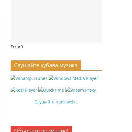
Error9
Слушайте хубава музика
Слушайте през web...
Обърнете внимание!