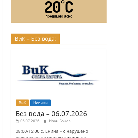
20
C
°
предимно ясно
ВиК – Без вода:
ВиК
Новини
Без вода – 06.07.2026
06.07.2026
Иван Бонев
08:00/15:00 с. Енина – с нарушено
водоподаване поради авария на