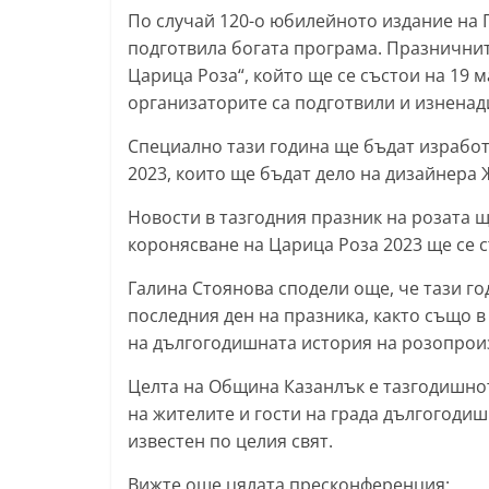
По случай 120-о юбилейното издание на 
l
подготвила богата програма. Празничнит
a
Царица Роза“, който ще се състои на 19 м
k
организаторите са подготвили и изненади
.
Специално тази година ще бъдат изработ
i
2023, които ще бъдат дело на дизайнера
n
f
Новости в тазгодния празник на розата щ
o
коронясване на Царица Роза 2023 ще се с
,
Галина Стоянова сподели още, че тази г
k
последния ден на празника, както също 
a
на дългогодишната история на розопрои
z
Целта на Община Казанлък е тазгодишно
a
на жителите и гости на града дългогодиш
n
известен по целия свят.
l
Вижте още цялата пресконференция:
a