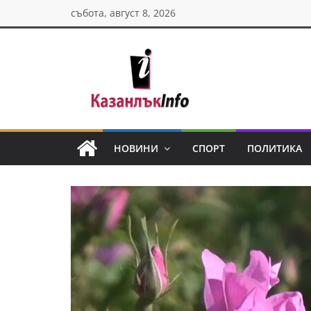
Skip
събота, август 8, 2026
to
content
Казанлък
инфо
НОВИНИ
СПОРТ
ПОЛИТИКА
Н
о
в
и
н
и
о
т