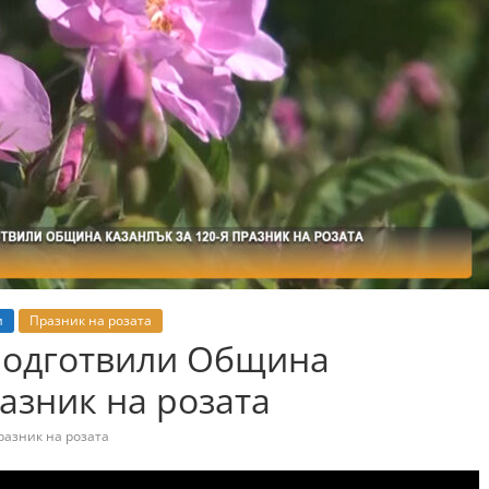
и
Празник на розата
 подготвили Община
азник на розата
разник на розата