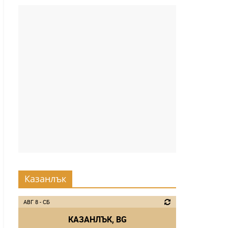
Казанлък
АВГ 8 - СБ
КАЗАНЛЪК, BG