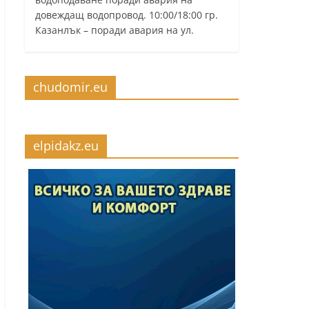
довеждащ водопровод. 10:00/18:00 гр.
Казанлък – поради авария на ул.
chudomir.eu
elpidakz.eu