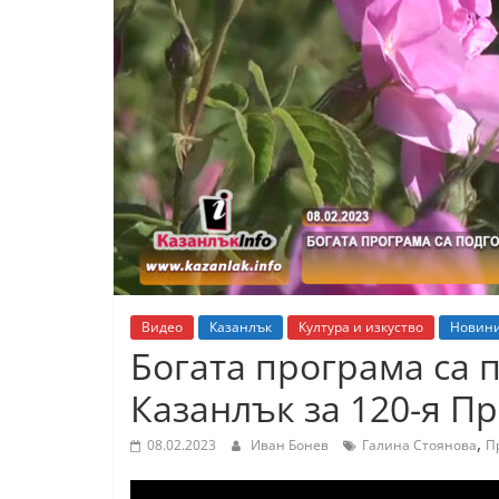
К
а
з
а
н
л
ъ
к
и
о
Видео
Казанлък
Култура и изкуство
Новин
б
Богата програма са
л
Казанлък за 120-я Пр
а
с
,
08.02.2023
Иван Бонев
Галина Стоянова
П
т
С