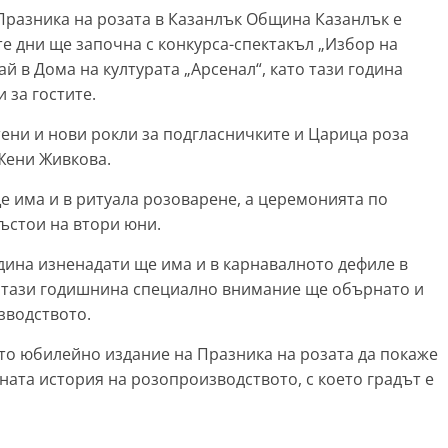
Празника на розата в Казанлък Община Казанлък е
е дни ще започна с конкурса-спектакъл „Избор на
ай в Дома на културата „Арсенал“, като тази година
 за гостите.
ени и нови рокли за подгласничките и Царица роза
 Жени Живкова.
е има и в ритуала розоварене, а церемонията по
ъстои на втори юни.
одина изненадати ще има и в карнавалното дефиле в
в тази годишнина специално внимание ще обърнато и
зводството.
то юбилейно издание на Празника на розата да покаже
ната история на розопроизводството, с което градът е