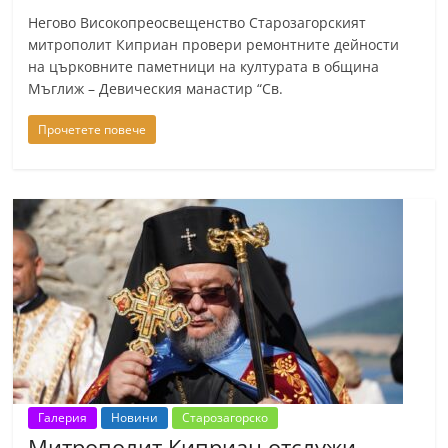
Негово Високопреосвещенство Старозагорският
митрополит Киприан провери ремонтните дейности
на църковните паметници на културата в община
Мъглиж – Девическия манастир “Св.
Прочетете повече
Галерия
Новини
Старозагорско
Митрополит Киприан отслужи