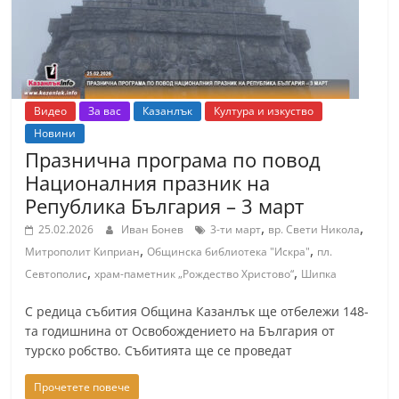
Видео
За вас
Казанлък
Култура и изкуство
Новини
Празнична програма по повод
Националния празник на
Република България – 3 март
,
,
25.02.2026
Иван Бонев
3-ти март
вр. Свети Никола
,
,
Митрополит Киприан
Общинска библиотека "Искра"
пл.
,
,
Севтополис
храм-паметник „Рождество Христово“
Шипка
С редица събития Община Казанлък ще отбележи 148-
та годишнина от Освобождението на България от
турско робство. Събитията ще се проведат
Прочетете повече