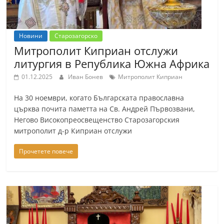
Новини
Старозагорско
Митрополит Киприан отслужи
литургия в Република Южна Африка
01.12.2025
Иван Бонев
Митрополит Киприан
На 30 ноември, когато Българската православна
църква почита паметта на Св. Андрей Първозвани,
Негово Високопреосвещенство Старозагорския
митрополит д-р Киприан отслужи
Прочетете повече