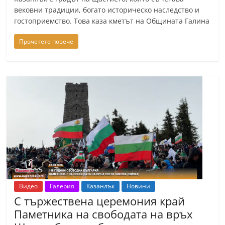
n
вековни традиции, богато историческо наследство и
гостоприемство. Това каза кметът на Общината Галина
l
a
Прочетете повече
k
.
i
n
f
o
,
k
a
z
Видео
Галерия
Казанлък
Новини
a
С тържествена церемония край
n
Паметника на свободата на връх
l