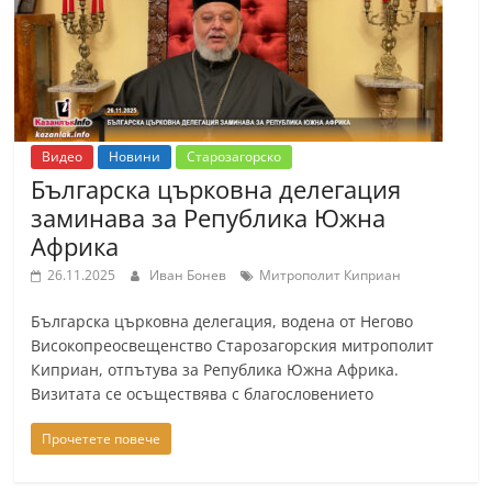
Видео
Новини
Старозагорско
Българска църковна делегация
заминава за Република Южна
Африка
26.11.2025
Иван Бонев
Митрополит Киприан
Българска църковна делегация, водена от Негово
Високопреосвещенство Старозагорския митрополит
Киприан, отпътува за Република Южна Африка.
Визитата се осъществява с благословението
Прочетете повече