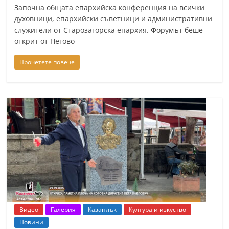
Започна общата епархийска конференция на всички
духовници, епархийски съветници и административни
служители от Старозагорска епархия. Форумът беше
открит от Негово
Прочетете повече
Видео
Галерия
Казанлък
Култура и изкуство
Новини