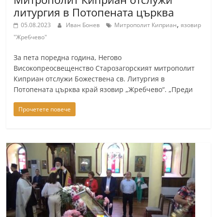
литургия в Потопената църква
,
05.08.2023
Иван Бонев
Митрополит Киприан
язовир
"Жребчево"
За пета поредна година, Негово
Високопреосвещенство Старозагорският митрополит
Киприан отслужи Божествена св. Литургия в
Потопената църква край язовир „Жребчево“. „Преди
Прочетете повече