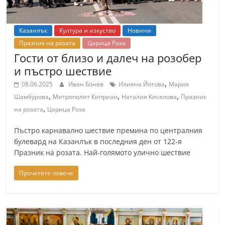
Казанлък
Култура и изкуство
Новини
Празник на розата
Царица Роза
Гости от близо и далеч на розобер
и пъстро шествие
,
08.06.2025
Иван Бонев
Илияна Йотова
Мария
,
,
,
Шамбурова
Митрополит Киприан
Наталия Киселова
Празник
,
на розата
Царица Роза
Пъстро карнавално шествие премина по централния
булевард на Казанлък в последния ден от 122-я
Празник на розата. Най-голямото улично шествие
Прочетете повече