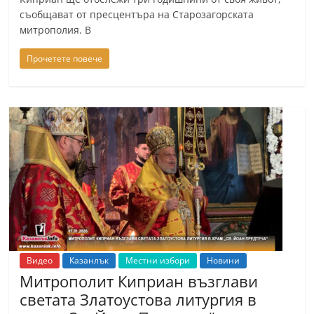
съобщават от пресцентъра на Старозагорската
митрополия. В
Прочетете повече
Видео
Казанлък
Местни избори
Новини
Митрополит Киприан възглави
светата Златоустова литургия в