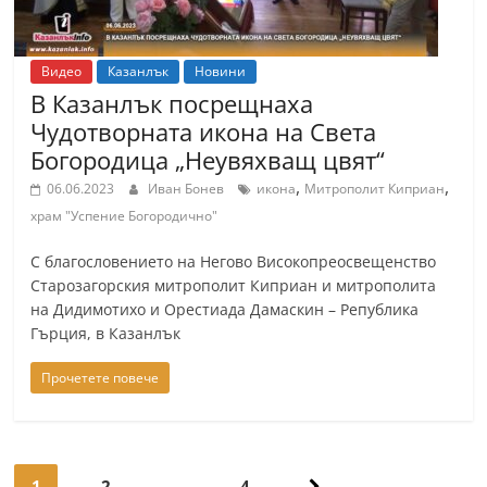
Видео
Казанлък
Новини
В Казанлък посрещнаха
Чудотворната икона на Света
Богородица „Неувяхващ цвят“
,
,
06.06.2023
Иван Бонев
икона
Митрополит Киприан
храм "Успение Богородично"
С благословението на Негово Високопреосвещенство
Старозагорския митрополит Киприан и митрополита
на Дидимотихо и Орестиада Дамаскин – Република
Гърция, в Казанлък
Прочетете повече
Навигация
1
2
…
4