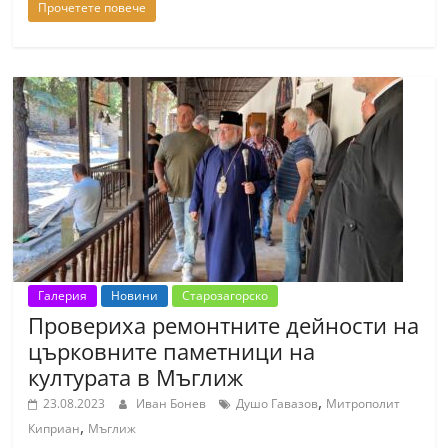
Прочетете повече
Галерия
Новини
Старозагорско
Провериха ремонтните дейности на
църковните паметници на
културата в Мъглиж
,
23.08.2023
Иван Бонев
Душо Гавазов
Митрополит
,
Киприан
Мъглиж