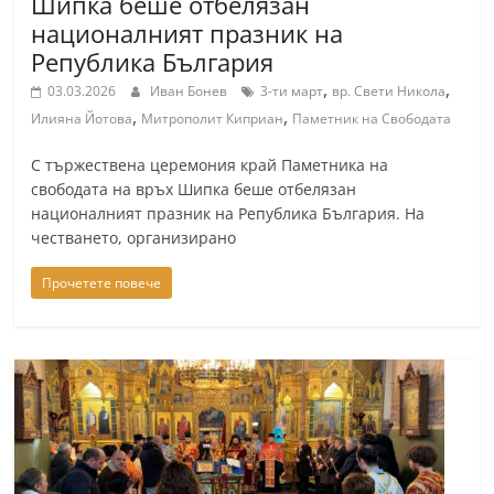
Шипка беше отбелязан
a
националният празник на
k
Република България
-
,
,
03.03.2026
Иван Бонев
3-ти март
вр. Свети Никола
b
,
,
Илияна Йотова
Митрополит Киприан
Паметник на Свободата
g
С тържествена церемония край Паметника на
.
свободата на връх Шипка беше отбелязан
i
националният празник на Република България. На
n
честването, организирано
f
Прочетете повече
o
,
g
a
l
l
e