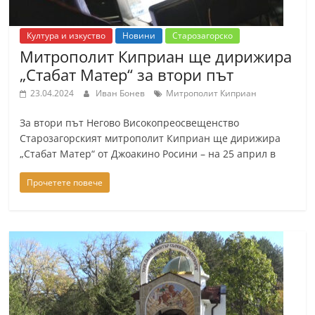
Култура и изкуство
Новини
Старозагорско
Митрополит Киприан ще дирижира
„Стабат Матер“ за втори път
23.04.2024
Иван Бонев
Митрополит Киприан
За втори път Негово Високопреосвещенство
Старозагорският митрополит Киприан ще дирижира
„Стабат Матер“ от Джоакино Росини – на 25 април в
Прочетете повече