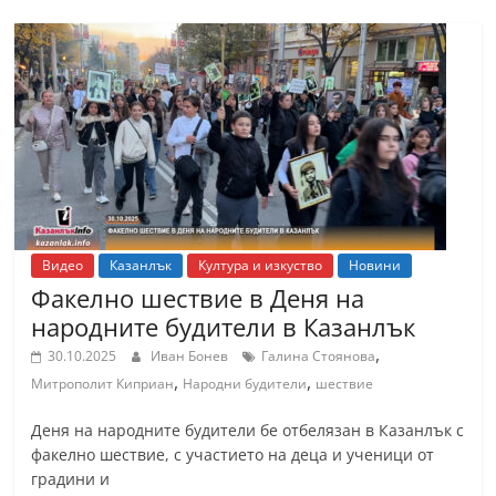
Видео
Казанлък
Култура и изкуство
Новини
Факелно шествие в Деня на
народните будители в Казанлък
,
30.10.2025
Иван Бонев
Галина Стоянова
,
,
Митрополит Киприан
Народни будители
шествие
Деня на народните будители бе отбелязан в Казанлък с
факелно шествие, с участието на деца и ученици от
градини и