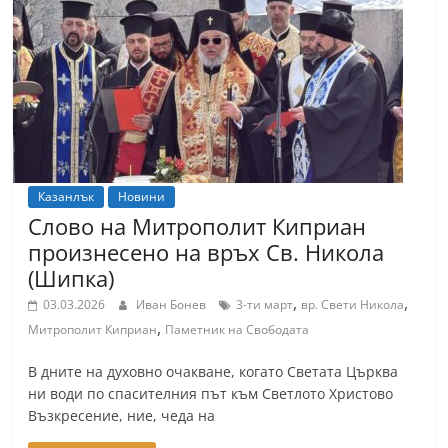
Казанлък
Новини
Слово на Митрополит Киприан
произнесено на връх Св. Никола
(Шипка)
,
,
03.03.2026
Иван Бонев
3-ти март
вр. Свети Никола
,
Митрополит Киприан
Паметник на Свободата
В дните на духовно очакване, когато Светата Църква
ни води по спасителния път към Светлото Христово
Възкресение, ние, чеда на