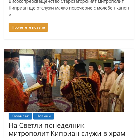
Високопреосвещенство Старозагорският митрополит
Киприан ще отслужи малко повечерие с молебен канон
и
Прочетете повече
Казанлък
Новини
На Светли понеделник –
митрополит Киприан служи в храм-