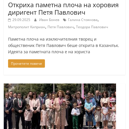
Откриха паметна плоча на хоровия
диригент Петя Павлович
,
29.09.2025
Иван Бонев
Галина Стоянова
,
,
Митрополит Киприан
Петя Павлович
Теодора Павлович
Паметна плоча на изключителния творец и
общественик Петя Павлович беше открита в Казанлък.
Идеята за паметната плоча е на хориста
Прочетете повече