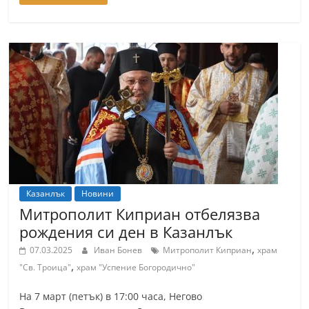
Казанлък
Новини
Митрополит Киприан отбелязва
рождения си ден в Казанлък
,
07.03.2025
Иван Бонев
Митрополит Киприан
храм
,
"Св. Троица"
храм "Успение Богородично"
На 7 март (петък) в 17:00 часа, Негово