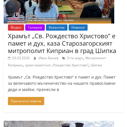
r
y
-
Видео
Галерия
Казанлък
Новини
k
Храмът „Св. Рождество Христово“ е
a
памет и дух, каза Старозагорският
z
митрополит Киприан в град Шипка
a
,
03.03.2026
Иван Бонев
3-ти март
Митрополит
n
,
,
Киприан
храм-паметник „Рождество Христово“
Шипка
l
a
Храмът „Св. Рождество Христово“ е памет и дух. Памет
за величавото мъченичество на нашите православни
k
деди и майки, пренесли в
.
c
Прочетете повече
o
m