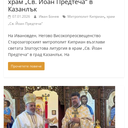
храм „Св. Йоан Предтеча“ в
Казанлък
,
07.01.2026
Иван Бонев
Митрополит Киприан
храм
„Св. Йоан Предтеча“
На Ивановден, Негово Високопреосвещенство
Старозагорският митрополит Киприан възглави
светата Златоустова литургия в храм „Св. Йоан
Предтеча“ в град Казанлък. На
Прочетете повече