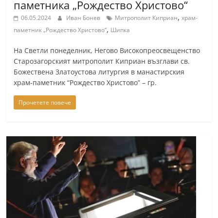
паметника „Рождество Христово“
,
06.05.2024
Иван Бонев
Митрополит Киприан
храм-
,
паметник „Рождество Христово“
Шипка
На Светли понеделник, Негово Високопреосвещенство
Старозагорският митрополит Киприан възглави св.
Божествена Златоустова литургия в манастирския
храм-паметник “Рождество Христово” – гр.
Прочетете повече