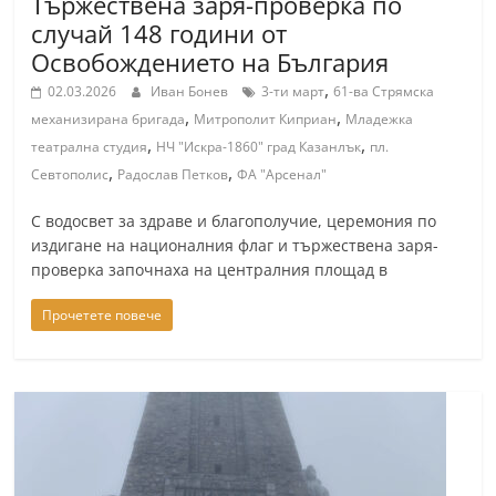
Тържествена заря-проверка по
случай 148 години от
Освобождението на България
,
02.03.2026
Иван Бонев
3-ти март
61-ва Стрямска
,
,
механизирана бригада
Митрополит Киприан
Младежка
,
,
театрална студия
НЧ "Искра-1860" град Казанлък
пл.
,
,
Севтополис
Радослав Петков
ФА "Арсенал"
С водосвет за здраве и благополучие, церемония по
издигане на националния флаг и тържествена заря-
проверка започнаха на централния площад в
Прочетете повече