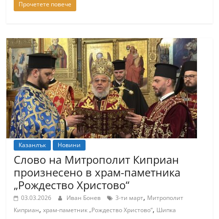
Прочетете повече
Казанлък
Новини
Слово на Митрополит Киприан
произнесено в храм-паметника
„Рождество Христово“
,
03.03.2026
Иван Бонев
3-ти март
Митрополит
,
,
Киприан
храм-паметник „Рождество Христово“
Шипка