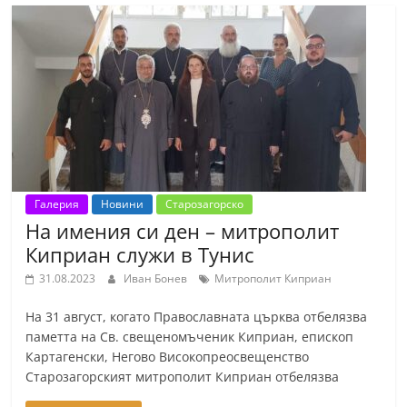
Галерия
Новини
Старозагорско
На имения си ден – митрополит
Киприан служи в Тунис
31.08.2023
Иван Бонев
Митрополит Киприан
На 31 август, когато Православната църква отбелязва
паметта на Св. свещеномъченик Киприан, епископ
Картагенски, Негово Високопреосвещенство
Старозагорският митрополит Киприан отбелязва