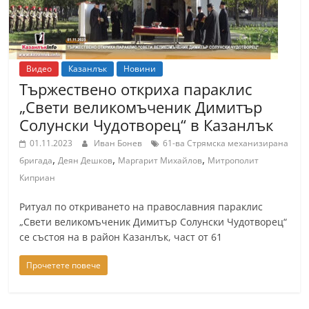
Видео
Казанлък
Новини
Тържествено откриха параклис
„Свети великомъченик Димитър
Солунски Чудотворец“ в Казанлък
01.11.2023
Иван Бонев
61-ва Стрямска механизирана
,
,
,
бригада
Деян Дешков
Маргарит Михайлов
Митрополит
Киприан
Ритуал по откриването на православния параклис
„Свети великомъченик Димитър Солунски Чудотворец“
се състоя на в район Казанлък, част от 61
Прочетете повече