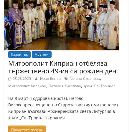
Казанлък
Новини
Митрополит Киприан отбеляза
тържествено 49-ия си рожден ден
,
08.03.2025
Иван Бонев
Галина Стоянова
,
,
Митрополит Киприан
Наталия Киселова
храм "Св. Троица"
На 8 март (Тодорова Събота), Негово
Високопреосвещенство Старозагорският митрополит
Киприан възглави Архиерейската света Литургия в
храм „Св. Троица“ в родния
Прочетете повече