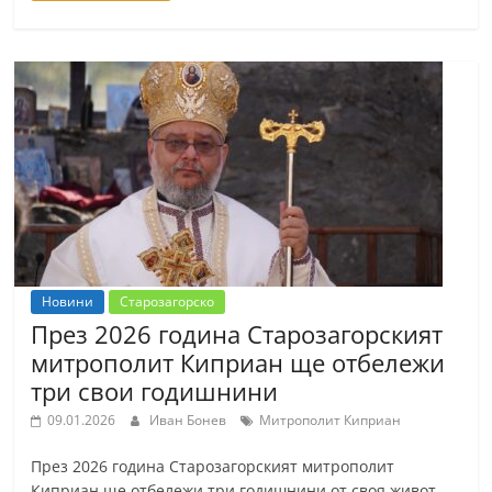
Новини
Старозагорско
През 2026 година Старозагорският
митрополит Киприан ще отбележи
три свои годишнини
09.01.2026
Иван Бонев
Митрополит Киприан
През 2026 година Старозагорският митрополит
Киприан ще отбележи три годишнини от своя живот,