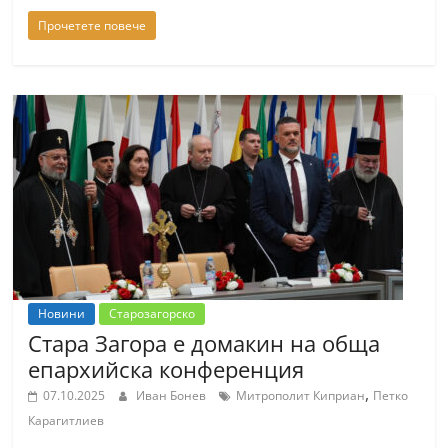
Прочетете повече
Новини
Старозагорско
Стара Загора е домакин на обща
епархийска конференция
,
07.10.2025
Иван Бонев
Митрополит Киприан
Петко
Карагитлиев