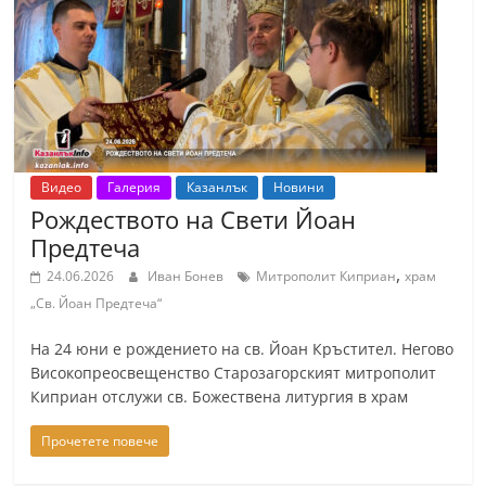
т
К
а
з
а
н
Видео
Галерия
Казанлък
Новини
л
Рождеството на Свети Йоан
ъ
Предтеча
к
,
24.06.2026
Иван Бонев
Митрополит Киприан
храм
и
„Св. Йоан Предтеча“
о
На 24 юни е рождението на св. Йоан Кръстител. Негово
б
Високопреосвещенство Старозагорският митрополит
л
Киприан отслужи св. Божествена литургия в храм
а
Прочетете повече
с
т