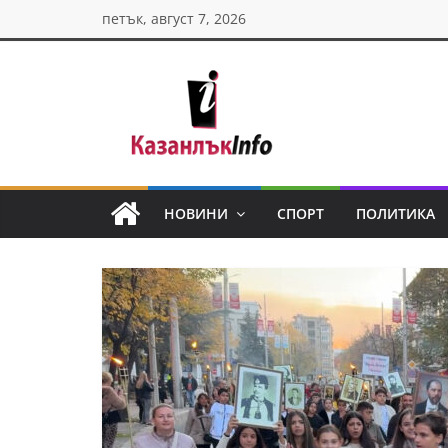
Skip
петък, август 7, 2026
to
content
Казанлък
инфо
НОВИНИ
СПОРТ
ПОЛИТИКА
Н
о
в
и
н
и
о
т