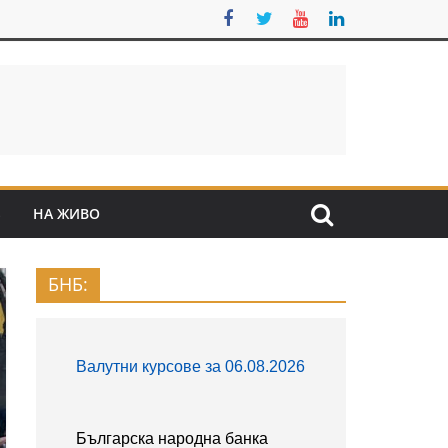
S
НА ЖИВО
БНБ: