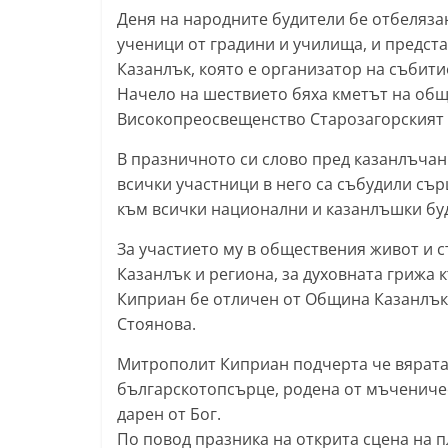
Деня на народните будители бе отбелязан
l
ученици от градини и училища, и предст
a
Казанлък, която е организатор на събитие
k
Начело на шествието бяха кметът на общ
.
Високопреосвещенство Старозагорският
i
В празничното си слово пред казанлъчан
n
всички участници в него са събудили сър
f
към всички национални и казанлъшки бу
o
За участието му в обществения живот и 
,
Казанлък и региона, за духовната грижа
k
Киприан бе отличен от Община Казанлък,
a
Стоянова.
z
a
Митрополит Киприан подчерта че вярата,
българскотопсърце, родена от мъченичес
n
дарен от Бог.
l
По повод празника на открита сцена на 
a