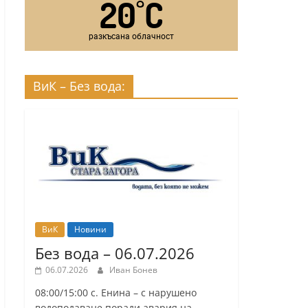
20
C
°
разкъсана облачност
ВиК – Без вода:
ВиК
Новини
Без вода – 06.07.2026
06.07.2026
Иван Бонев
08:00/15:00 с. Енина – с нарушено
водоподаване поради авария на