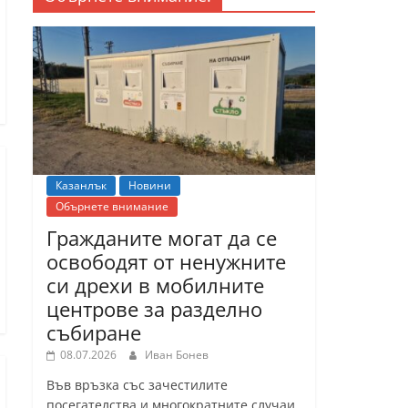
Казанлък
Новини
Обърнете внимание
Гражданите могат да се
освободят от ненужните
си дрехи в мобилните
центрове за разделно
събиране
08.07.2026
Иван Бонев
Във връзка със зачестилите
посегателства и многократните случаи