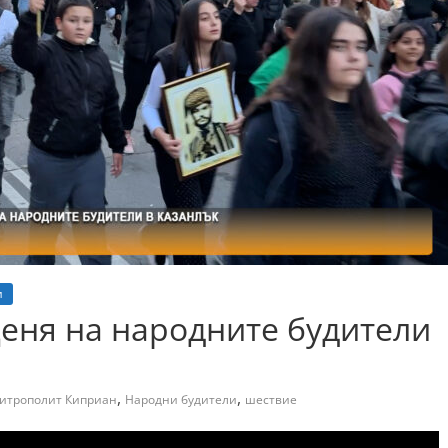
и
еня на народните будители
,
,
итрополит Киприан
Народни будители
шествие