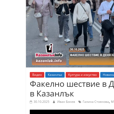
К
а
з
а
н
л
ъ
к
и
о
Видео
Казанлък
Култура и изкуство
Новин
б
Факелно шествие в Д
л
в Казанлък
а
с
,
30.10.2025
Иван Бонев
Галина Стоянова
М
т
С