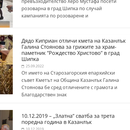
превъзходителство Херо Мустафа посети
розоварна в град Шипка по случай
кампанията по розоварене и
Дядо Киприан отличи кмета на Казанлък
Галина Стоянова за грижите за храм-
паметник “Рождество Христово“ в град
Шипка
25.09.2022
От името на Старозагорския епархийски
съвет Кметът на Община Казанлък Галина
Стоянова бе сред отличените с грамота и
Благодарствен знак
10.12.2019 – „Златна“ сватба за трета
поредна година в Казанлък
10.12.2019