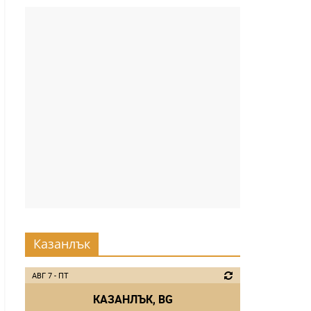
Казанлък
АВГ 7 - ПТ
КАЗАНЛЪК, BG