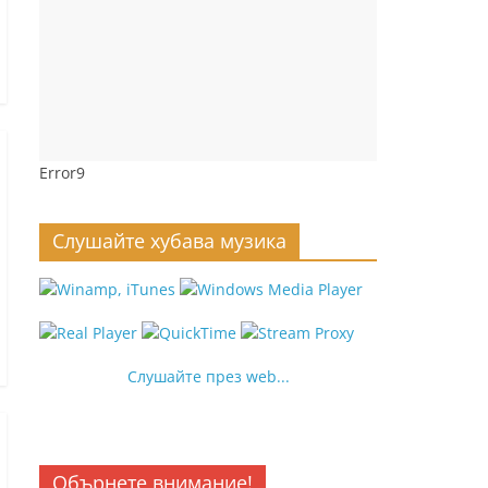
Error9
Слушайте хубава музика
Слушайте през web...
Обърнете внимание!