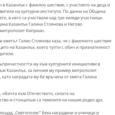
 в Казанлък с факелно шествие, с участието на деца и
авители на културни институти. По данни на Община
то, в него са участвали над три хиляди участници.
ина Казанлък Галина Стоянова и Негово
 митрополит Киприан.
и кметът Галин Стоянова каза, че с факелното шествие
цето на Казанлък, което тупти с обич и признателност
дители.
съпричастността му към културните инициативи в
 към Казанлък, за личния му пример митрополит
 като наградата му бе връчена от кмета Галина
 обичта към Отечеството, силата на
тво и стоицизъм са темелите на нашия роден дух,
площад „Севтополис“ бяха наградени и ученици и