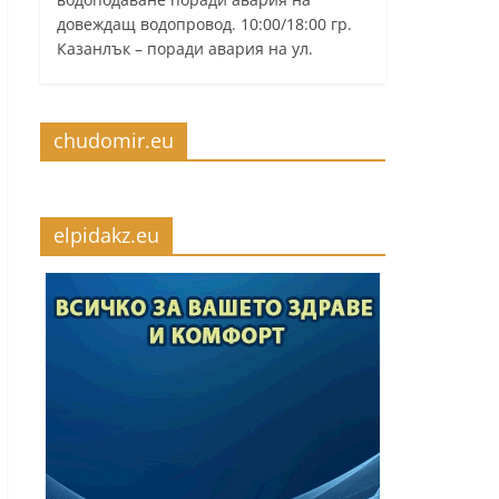
довеждащ водопровод. 10:00/18:00 гр.
Казанлък – поради авария на ул.
chudomir.eu
elpidakz.eu