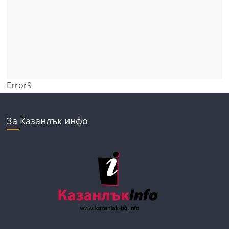
Error9
За Казанлък инфо