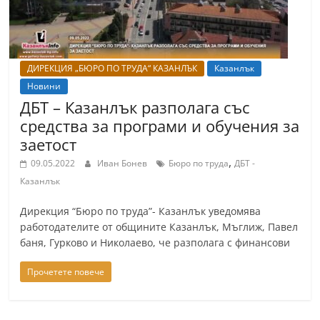
ДИРЕКЦИЯ „БЮРО ПО ТРУДА“ КАЗАНЛЪК
Казанлък
Новини
ДБТ – Казанлък разполага със
средства за програми и обучения за
заетост
,
09.05.2022
Иван Бонев
Бюро по труда
ДБТ -
Казанлък
Дирекция “Бюро по труда”- Казанлък уведомява
работодателите от общините Казанлък, Мъглиж, Павел
баня, Гурково и Николаево, че разполага с финансови
Прочетете повече