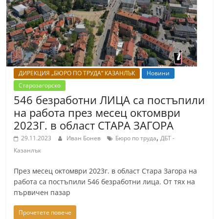
r
y
-
k
a
ДИРЕКЦИЯ „БЮРО ПО ТРУДА“ КАЗАНЛЪК
Новини
z
Старозагорско
a
546 безработни ЛИЦА са постъпили
n
на работа през месец октомври
l
2023Г. в област СТАРА ЗАГОРА
a
,
29.11.2023
Иван Бонев
Бюро по труда
ДБТ -
k
Казанлък
.
През месец октомври 2023г. в област Стара Загора на
c
работа са постъпили 546 безработни лица. От тях на
o
първичен пазар
m
Прочетете повече