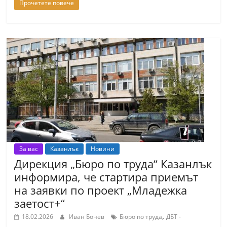
Прочетете повече
С
т
а
р
а
З
а
г
о
р
За вас
Казанлък
Новини
а
Дирекция „Бюро по труда“ Казанлък
–
информира, че стартира приемът
k
на заявки по проект „Младежка
a
заетост+“
z
,
18.02.2026
Иван Бонев
Бюро по труда
ДБТ -
a