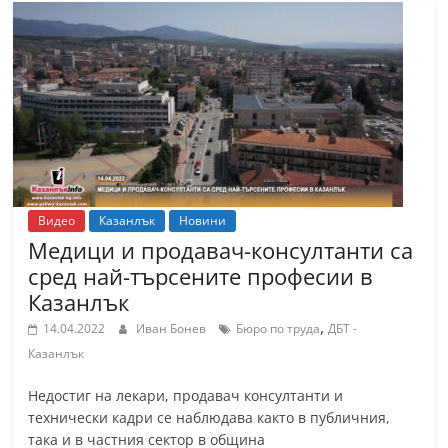
Видео
Казанлък
Новини
Медици и продавач-консултанти са
сред най-търсените професии в
Казанлък
,
14.04.2022
Иван Бонев
Бюро по труда
ДБТ -
Казанлък
Недостиг на лекари, продавач консултанти и
технически кадри се наблюдава както в публичния,
така и в частния сектор в община