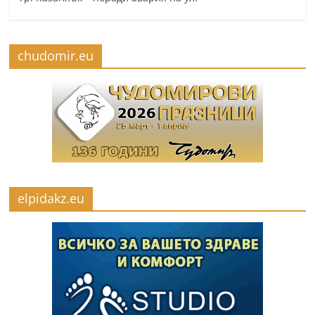
chudomir.eu
elpidakz.eu