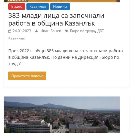
Видео
Казанлък
Новини
383 млади лица са започнали
работа в община Казанлък
,
24.01.2023
Иван Бонев
Бюро по труда
ДБТ -
Казанлък
През 2022 г. общо 383 млади хора са започнали работа
в община Казанлък. По данни на Дирекция „Бюро по
труда“
Прочетете повече