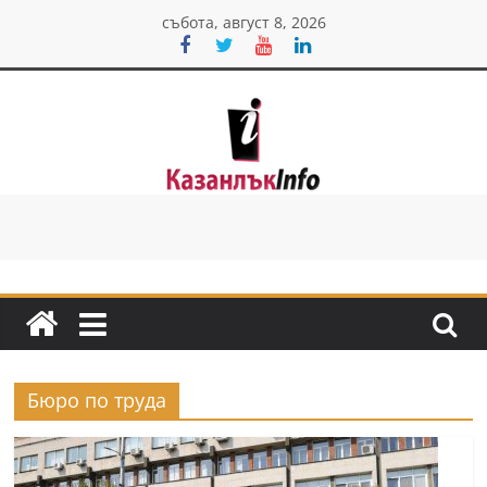
Skip
събота, август 8, 2026
to
content
Казанлък
инфо
Н
о
в
и
Бюро по труда
н
и
о