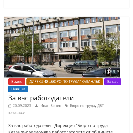
Видео
ДИРЕКЦИЯ „БЮРО ПО ТРУДА“ КАЗАНЛЪК
За вас
Новини
За вас работодатели
,
20.09.2023
Иван Бонев
Бюро по труда
ДБТ -
Казанлък
За вас работодатели Дирекция “Бюро по труда”-
Казанлък уведомява работодателите от общините