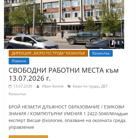
т
К
а
з
а
н
ДИРЕКЦИЯ „БЮРО ПО ТРУДА“ КАЗАНЛЪК
Казанлък
л
Новини
ъ
СВОБОДНИ РАБОТНИ МЕСТА към
к
13.07.2026 г.
и
,
13.07.2026
Иван Бонев
Бюро по труда
ДБТ -
о
Казанлък
б
БРОЙ НЕЗАЕТИ ДЛЪЖНОСТ ОБРАЗОВАНИЕ / ЕЗИКОВИ
л
ЗНАНИЯ / КОМПЮТЪРНИ УМЕНИЯ 1 2422-5040/Младши
а
експерт Висше (Екология, опазване на околната среда,
с
управление
т