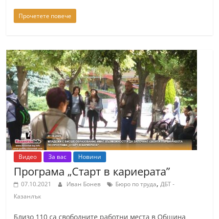
Прочетете повече
Видео
За вас
Новини
Програма „Старт в кариерата”
,
07.10.2021
Иван Бонев
Бюро по труда
ДБТ -
Казанлък
Близо 110 са свободните работни места в Община