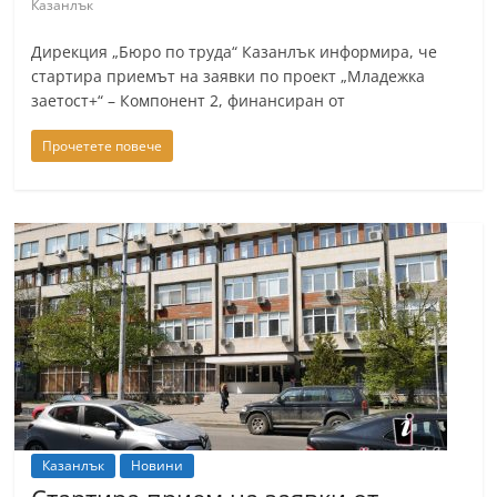
Казанлък
n
l
Дирекция „Бюро по труда“ Казанлък информира, че
стартира приемът на заявки по проект „Младежка
a
заетост+“ – Компонент 2, финансиран от
k
.
Прочетете повече
i
n
f
o
,
k
a
z
a
n
Казанлък
Новини
l