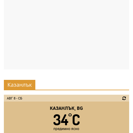
Казанлък
АВГ 8 - СБ
КАЗАНЛЪК, BG
34
C
°
предимно ясно