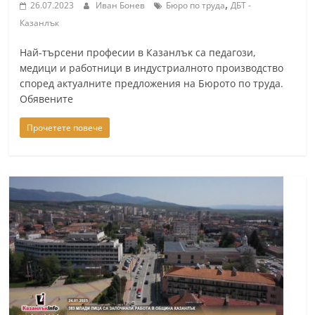
,
26.07.2023
Иван Бонев
Бюро по труда
ДБТ -
Казанлък
Най-търсени професии в Казанлък са педагози,
медици и работници в индустриалното производство
според актуалните предложения на Бюрото по труда.
Обявените
Прочетете повече