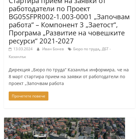
Стартира прием на заявки от
a
работодатели по Проект
k
BG05SFPR002-1.003-0001 „Започвам
-
работа“ – Компонент 3 „Заетост“,
Програма „Развитие на човешките
b
ресурси“ 2021-2027
g
,
.
13.03.2024
Иван Бонев
Бюро по труда
ДБТ -
Казанлък
i
n
Дирекция „Бюро по труда“ Казанлък информира, че на
f
8 март стартира прием на заявки от работодатели по
проект „Започвам работа
o
,
Прочетете повече
g
a
l
l
e