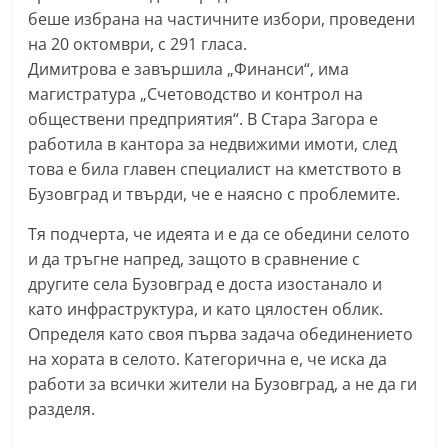
С
беше избрана на частичните избори, проведени
на 20 октомври, с 291 гласа.
т
Димитрова е завършила „Финанси“, има
а
магистратура „Счетоводство и контрол на
р
обществени предприятия“. В Стара Загора е
а
работила в кантора за недвижими имоти, след
З
това е била главен специалист на кметството в
а
Бузовград и твърди, че е наясно с проблемите.
г
Тя подчерта, че идеята и е да се обедини селото
о
и да тръгне напред, защото в сравнение с
р
другите села Бузовград е доста изостанало и
а
като инфраструктура, и като цялостен облик.
–
Определя като своя първа задача обединението
k
на хората в селото. Категорична е, че иска да
a
работи за всички жители на Бузовград, а не да ги
разделя.
z
a