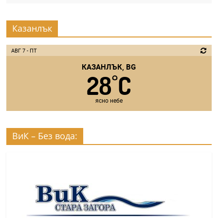
Казанлък
АВГ 7 - ПТ
КАЗАНЛЪК, BG
28
C
°
ясно небе
ВиК – Без вода: