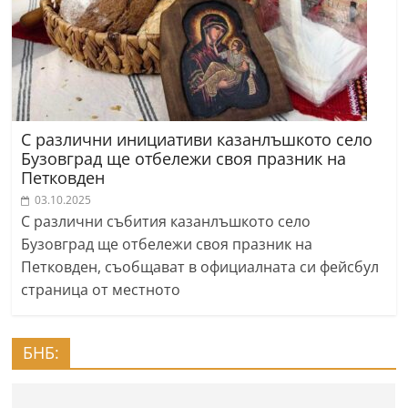
С различни инициативи казанлъшкото село
Бузовград ще отбележи своя празник на
Петковден
03.10.2025
С различни събития казанлъшкото село
Бузовград ще отбележи своя празник на
Петковден, съобщават в официалната си фейсбул
страница от местното
БНБ: