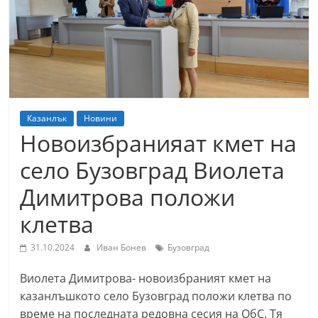
т
К
а
з
а
н
Казанлък
Новини
л
Новоизбранияат кмет на
ъ
село Бузовград Виолета
к
Димитрова положи
и
о
клетва
б
31.10.2024
Иван Бонев
Бузовград
л
а
Виолета Димитрова- новоизбраният кмет на
с
казанлъшкото село Бузовград положи клетва по
т
време на последната редовна сесия на ОбС. Тя