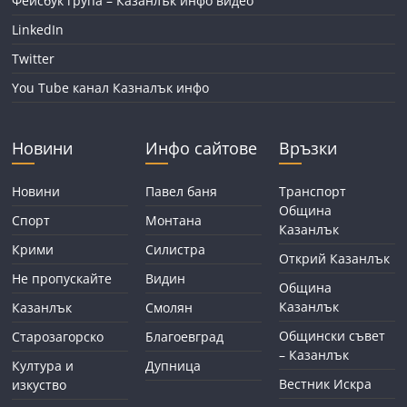
Фейсбук група – Казанлък инфо видео
LinkedIn
Twitter
You Tube канал Казналък инфо
Новини
Инфо сайтове
Връзки
Новини
Павел баня
Транспорт
Община
Спорт
Монтана
Казанлък
Крими
Силистра
Открий Казанлък
Не пропускайте
Видин
Община
Казанлък
Казанлък
Смолян
Общински съвет
Старозагорско
Благоевград
– Казанлък
Култура и
Дупница
Вестник Искра
изкуство