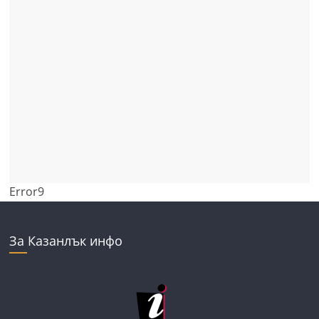
Error9
За Казанлък инфо