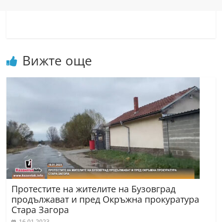
a
k
-
b
Вижте още
g
.
i
n
f
o
,
g
a
Протестите на жителите на Бузовград
l
продължават и пред Окръжна прокуратура
l
Стара Загора
e
16.01.2023