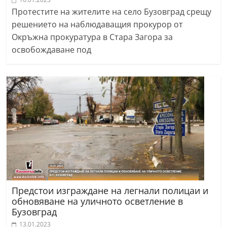
r
Протестите на жителите на село Бузовград срещу
y
решението на наблюдаващия прокурор от
Окръжна прокуратура в Стара Загора за
-
освобождаване под
k
a
z
a
n
l
a
k
.
c
Предстои изграждане на легнали полицаи и
o
обновяване на уличното осветление в
m
Бузовград
13.01.2023