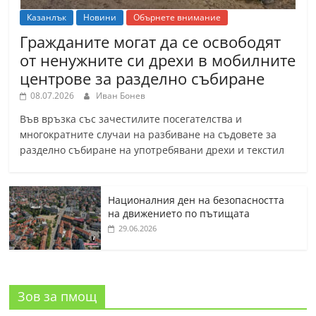
Казанлък
Новини
Обърнете внимание
Гражданите могат да се освободят
от ненужните си дрехи в мобилните
центрове за разделно събиране
08.07.2026
Иван Бонев
Във връзка със зачестилите посегателства и
многократните случаи на разбиване на съдовете за
разделно събиране на употребявани дрехи и текстил
Националния ден на безопасността
на движението по пътищата
29.06.2026
Зов за пмощ