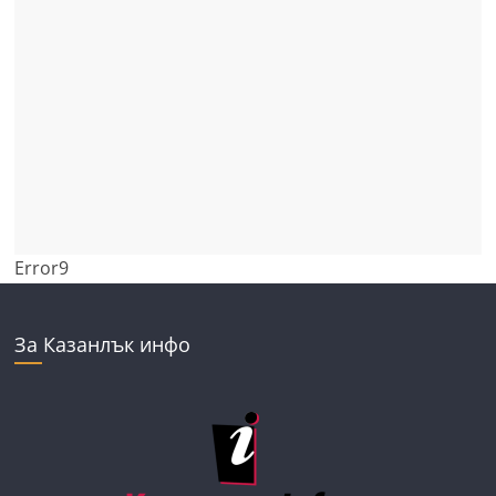
Error9
За Казанлък инфо