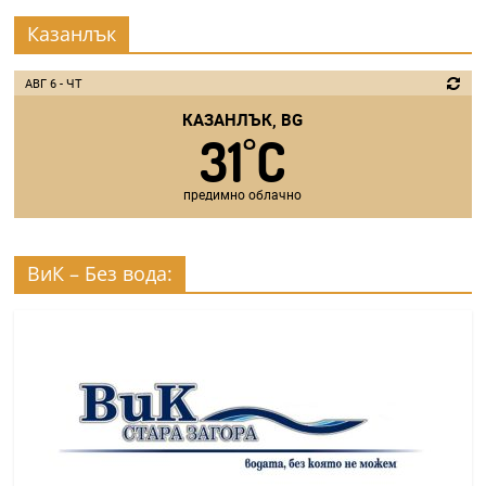
Казанлък
АВГ 6 - ЧТ
КАЗАНЛЪК, BG
31
C
°
предимно облачно
ВиК – Без вода: