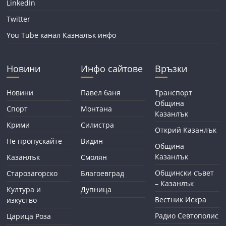
LinkedIn
Twitter
You Tube канал Казналък инфо
Новини
Инфо сайтове
Връзки
Новини
Павел баня
Транспорт
Община
Спорт
Монтана
Казанлък
Крими
Силистра
Открий Казанлък
Не пропускайте
Видин
Община
Казанлък
Казанлък
Смолян
Общински съвет
Старозагорско
Благоевград
– Казанлък
Култура и
Дупница
Вестник Искра
изкуство
Радио Севтополис
Царица Роза