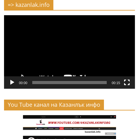
=> kazanlak.info
Видео
00:00
00:15
You Tube канал на Казанлък инфо