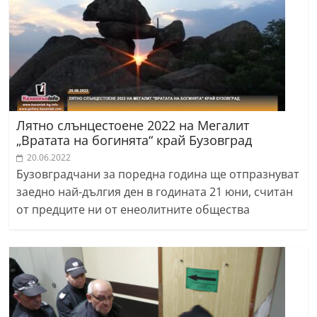
Лятно слънцестоене 2022 на Мегалит
„Вратата на богинята“ край Бузовград
20.06.2022
Бузовградчани за поредна година ще отпразнуват
заедно най-дългия ден в годината 21 юни, считан
от предците ни от енеолитните общества