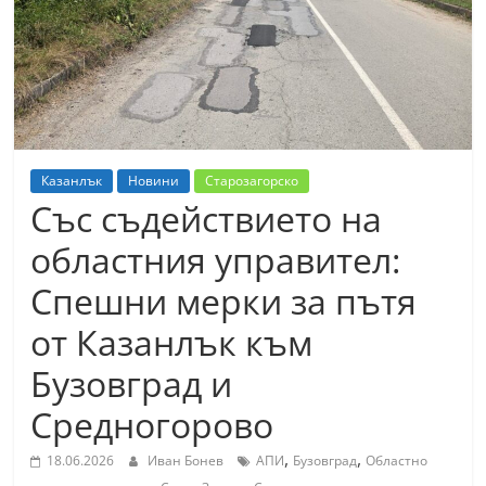
т
К
а
з
а
н
Казанлък
Новини
Старозагорско
л
Със съдействието на
ъ
областния управител:
к
Спешни мерки за пътя
и
о
от Казанлък към
б
Бузовград и
л
Средногорово
а
с
,
,
18.06.2026
Иван Бонев
АПИ
Бузовград
Областно
т