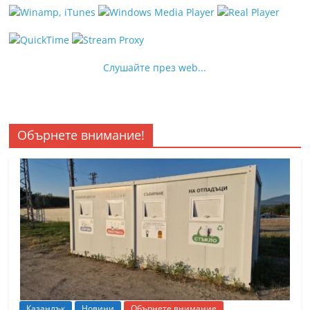
Слушайте през web...
Обърнете внимание!
Казанлък
Новини
Обърнете внимание