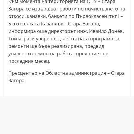
Към момента на територията на ОПУ – Стара
a
Загора се извършват работи по почистването на
k
откоси, канавки, банкети по Първокласен път I –
-
5 в отсечката Казанлък – Стара Загора,
b
информира още директорът инж. Ивайло Донев.
Той изрази увереност, че пътната програма за
g
ремонти ще бъде реализирана, предвид
.
усиленото темпо на работа, предприето в
i
последния месец.
n
f
Пресцентър на Областна администрация – Стара
Загора
o
,
g
a
l
l
e