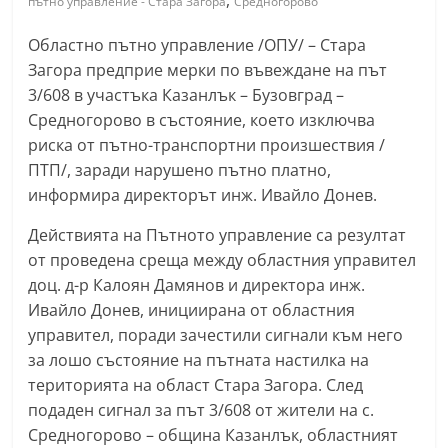
,
пътно управление - Стара Загора
Средногорово
С
Областно пътно управление /ОПУ/ – Стара
т
Загора предприе мерки по въвеждане на път
а
3/608 в участъка Казанлък – Бузовград –
р
Средногорово в състояние, което изключва
а
риска от пътно-транспортни произшествия /
З
ПТП/, заради нарушено пътно платно,
а
информира директорът инж. Ивайло Донев.
г
Действията на Пътното управление са резултат
о
от проведена среща между областния управител
р
доц. д-р Калоян Дамянов и директора инж.
а
Ивайло Донев, инициирана от областния
–
управител, поради зачестили сигнали към него
k
за лошо състояние на пътната настилка на
a
територията на област Стара Загора. След
подаден сигнал за път 3/608 от жители на с.
z
Средногорово – община Казанлък, областният
a