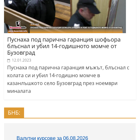
Пуснаха под парична гаранция шофьора
блъснал и убил 14-годишното момче от
Бузовград
12.01.2023
Пуснаха под парична гаранция мъжът, блъснал с
колата си и убил 14-годишно момче в
казанлъшкото село Бузовград през ноември
миналата
БНБ: