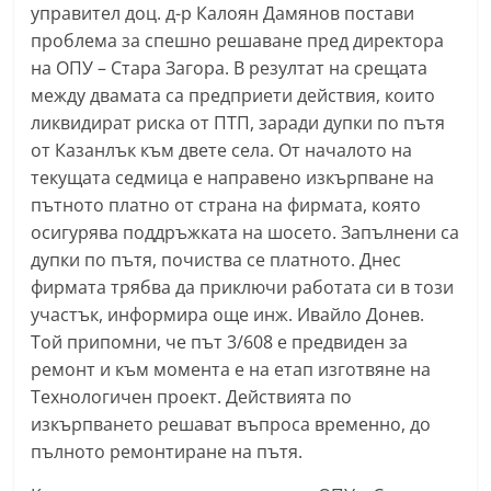
управител доц. д-р Калоян Дамянов постави
n
проблема за спешно решаване пред директора
l
на ОПУ – Стара Загора. В резултат на срещата
a
между двамата са предприети действия, които
k
ликвидират риска от ПТП, заради дупки по пътя
.
от Казанлък към двете села. От началото на
i
текущата седмица е направено изкърпване на
n
пътното платно от страна на фирмата, която
осигурява поддръжката на шосето. Запълнени са
f
дупки по пътя, почиства се платното. Днес
o
фирмата трябва да приключи работата си в този
,
участък, информира още инж. Ивайло Донев.
k
Той припомни, че път 3/608 е предвиден за
a
ремонт и към момента е на етап изготвяне на
z
Технологичен проект. Действията по
a
изкърпването решават въпроса временно, до
n
пълното ремонтиране на пътя.
l