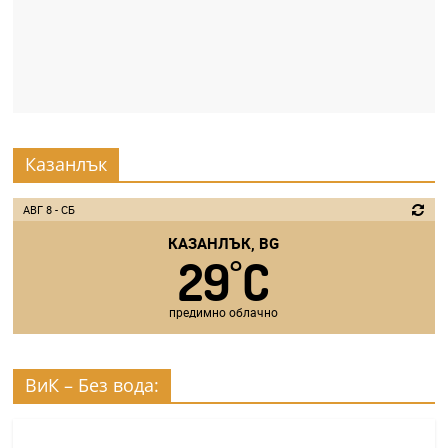
Казанлък
АВГ 8 - СБ
КАЗАНЛЪК, BG
29
C
°
предимно облачно
ВиК – Без вода: