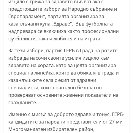
изцяло с грижа за здравето във връзка с
n
предстоящите избори за Народно събрание и
l
Европарламент, партията организира за
a
казанлъчани купа „Здраве“. Във футболната
k
надпревара се включиха както професионални
футболисти, така и любители на играта.
.
i
За тези избори, партия ГЕРБ в Града на розите
n
избра да насочи своите усилия изцяло към
f
здравето на хората, като за целта организира
o
специална линейка, която да обикаля в града и
казанлъшките села с екип от здравни
,
специалисти, които напълно безплатно
k
проверяват основните жизнени показатели на
a
гражданите.
z
a
Именно с мисъл за доброто здраве и тонус, ГЕРБ-
кандидатите за народни представители от 27-ми
n
Многомандатен избирателен район,
l