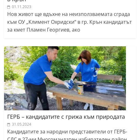
01.11.2023
Нов живот ще вдъхне на неизползваемата сграда
към ОУ „Климент Охридски“ в гр. Крън кандидатът
за кмет Пламен Георгиев, ако
ГЕРБ – кандидатите с грижа към природата
31.05.2024
Кандидатите за народни представители от ГЕРБ-
СДС в 27-ми Многомандатен избирателен район,