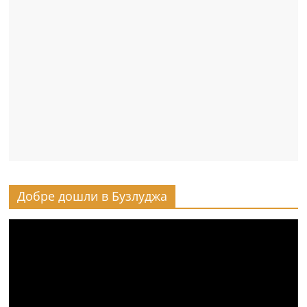
Добре дошли в Бузлуджа
Видео