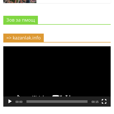
Зов за пмощ
=> kazanlak.info
Видео
00:00
00:15