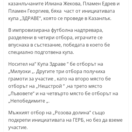
казанлъчаните Илиана Жекова, Пламен Едрев и
a
Пламен Георгиев, бяха част от инициативата
k
купа „ЗДРАВЕ“, която се проведе в Казанлък.
-
В импровизирана футболна надпревара,
b
разделени в четири отбора, играчите се
g
впуснаха в състезание, победата в което бе
.
специално подготвена купа.
i
n
Носител на“ Купа Здраве “ бе отборът на
„Милуоки „. Другите три отбора получиха
f
грамоти за участие , като на второ място бе
o
отборът на „Нешстрой “ ,на трето място
,
„Лъвовете“ и на четвърто място бе отборът на
g
„Непобедимите „.
a
Мъжкият отбор на „Розова долина“ също
l
подкрепи инициативата на ГЕРБ, но без да вземе
l
участие.
e