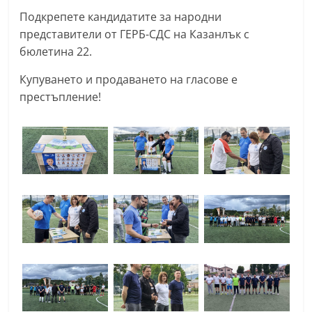
r
Подкрепете кандидатите за народни
y
представители от ГЕРБ-СДС на Казанлък с
бюлетина 22.
-
k
Купуването и продаването на гласове е
a
престъпление!
z
a
n
l
a
k
.
c
o
m