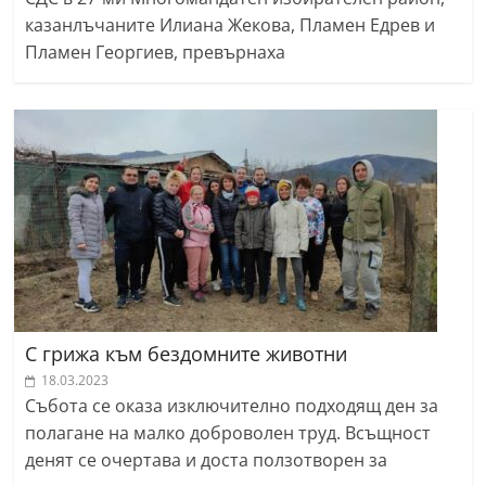
казанлъчаните Илиана Жекова, Пламен Едрев и
Пламен Георгиев, превърнаха
С грижа към бездомните животни
18.03.2023
Събота се оказа изключително подходящ ден за
полагане на малко доброволен труд. Всъщност
денят се очертава и доста ползотворен за