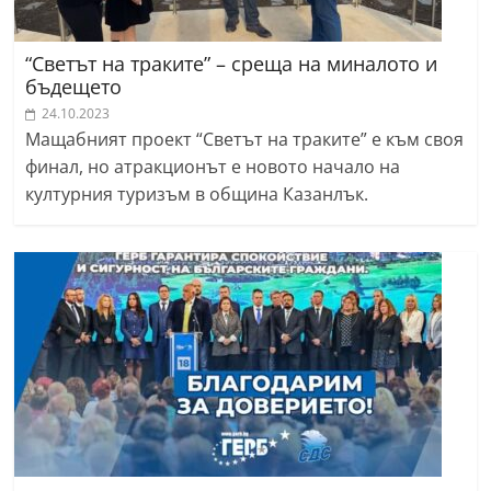
“Светът на траките” – среща на миналото и
бъдещето
24.10.2023
Мащабният проект “Светът на траките” е към своя
финал, но атракционът е новото начало на
културния туризъм в община Казанлък.