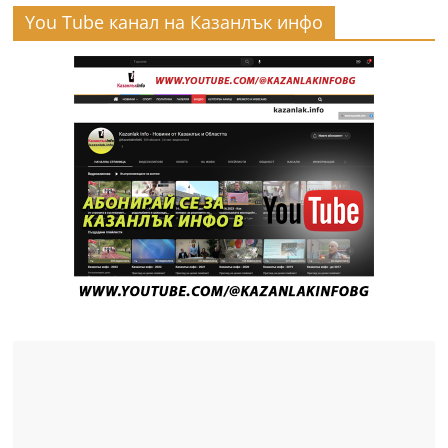
You Tube канал на Казанлък инфо