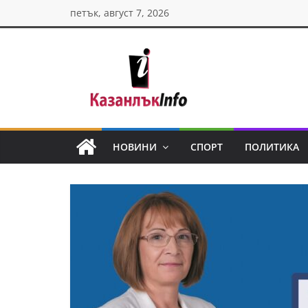
Skip
петък, август 7, 2026
to
content
Казанлък
инфо
НОВИНИ
СПОРТ
ПОЛИТИКА
Н
о
в
и
н
и
о
т