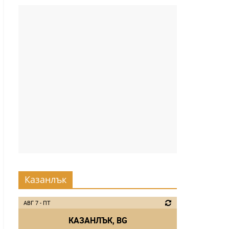
Казанлък
АВГ 7 - ПТ
КАЗАНЛЪК, BG