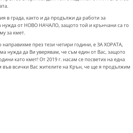
ата.
я в града, както и да продължи да работи за
ма нужда от НОВО НАЧАЛО, защото той и крънчани са го
му за кмет.
о направихме през тези четири години, е ЗА ХОРАТА,
 нужда да Ви уверявам, че съм един от Вас, защото
дини като кмет! От 2019 г. насам се посветих на една
м във всички Вас жителите на Крън, че ще я продължим