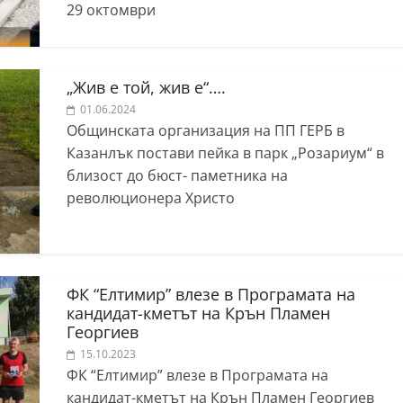
29 октомври
„Жив е той, жив е“….
01.06.2024
Общинската организация на ПП ГЕРБ в
Казанлък постави пейка в парк „Розариум“ в
близост до бюст- паметника на
революционера Христо
ФК “Елтимир” влезе в Програмата на
кандидат-кметът на Крън Пламен
Георгиев
15.10.2023
ФК “Елтимир” влезе в Програмата на
кандидат-кметът на Крън Пламен Георгиев