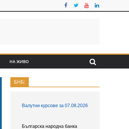
S
НА ЖИВО
БНБ: