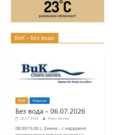
23
C
°
разкъсана облачност
ВиК – Без вода:
ВиК
Новини
Без вода – 06.07.2026
06.07.2026
Иван Бонев
08:00/15:00 с. Енина – с нарушено
водоподаване поради авария на