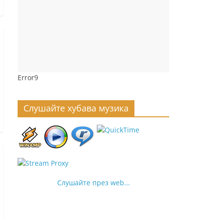
Error9
Слушайте хубава музика
Слушайте през web...