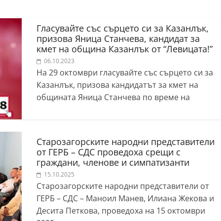
Гласувайте със сърцето си за Казанлък,
призова Яница Станчева, кандидат за
кмет на община Казанлък от “Левицата!”
06.10.2023
На 29 октомври гласувайте със сърцето си за
Казанлък, призова кандидатът за кмет на
общината Яница Станчева по време на
Старозагорските народни представители
от ГЕРБ – СДС проведоха срещи с
граждани, членове и симпатизанти
15.10.2025
Старозагорските народни представители от
ГЕРБ – СДС – Маноил Манев, Илиана Жекова и
Десита Петкова, проведоха на 15 октомври