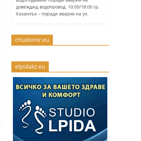
довеждащ водопровод. 10:00/18:00 гр.
Казанлък – поради авария на ул.
chudomir.eu
elpidakz.eu