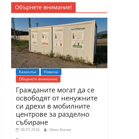
Обърнете внимание!
Казанлък
Новини
Обърнете внимание
Гражданите могат да се
освободят от ненужните
си дрехи в мобилните
центрове за разделно
събиране
08.07.2026
Иван Бонев