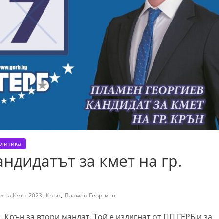
литика
ндидатът за кмет на гр.
,
,
и за Кмет 2023
Крън
Пламен Георгиев
. Крън за втори мандат. Той е издигнат от ПП ГЕРБ и за