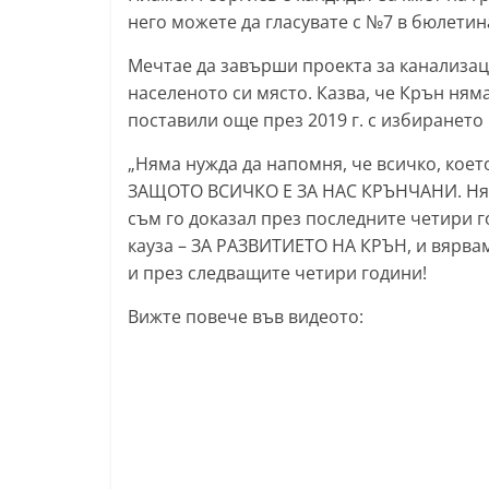
него можете да гласувате с №7 в бюлетин
т
а
Мечтае да завърши проекта за канализаци
р
населеното си място. Казва, че Крън ня
а
поставили още през 2019 г. с избирането 
З
„Няма нужда да напомня, че всичко, коет
а
ЗАЩОТО ВСИЧКО Е ЗА НАС КРЪНЧАНИ. Няма
г
съм го доказал през последните четири го
о
кауза – ЗА РАЗВИТИЕТО НА КРЪН, и вярва
р
и през следващите четири години!
а
Вижте повече във видеото:
–
k
a
z
a
n