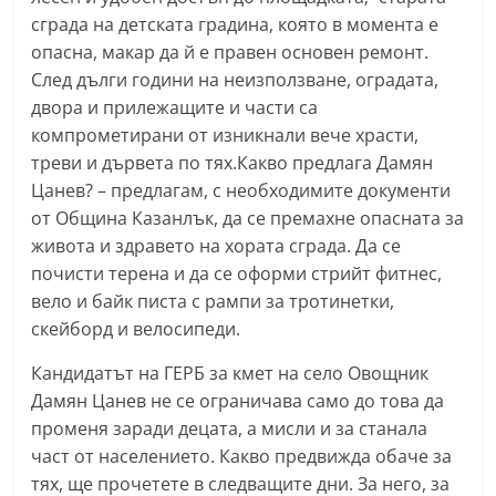
r
сграда на детската градина, която в момента е
y
опасна, макар да й е правен основен ремонт.
След дълги години на неизползване, оградата,
-
двора и прилежащите и части са
k
компрометирани от изникнали вече храсти,
a
треви и дървета по тях.Какво предлага Дамян
z
Цанев? – предлагам, с необходимите документи
a
от Община Казанлък, да се премахне опасната за
n
живота и здравето на хората сграда. Да се
l
почисти терена и да се оформи стрийт фитнес,
a
вело и байк писта с рампи за тротинетки,
скейборд и велосипеди.
k
.
Кандидатът на ГЕРБ за кмет на село Овощник
c
Дамян Цанев не се ограничава само до това да
o
променя заради децата, а мисли и за станала
m
част от населението. Какво предвижда обаче за
тях, ще прочетете в следващите дни. За него, за