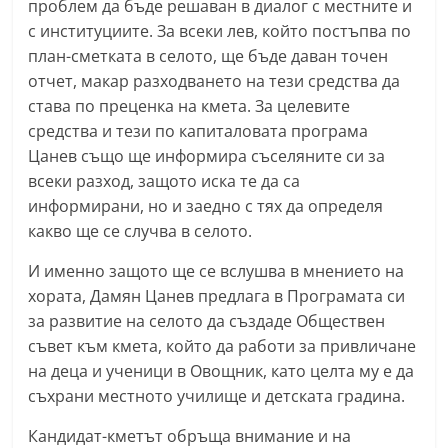
проблем да бъде решаван в диалог с местните и
С
с институциите. За всеки лев, който постъпва по
т
план-сметката в селото, ще бъде даван точен
а
отчет, макар разходването на тези средства да
р
става по преценка на кмета. За целевите
а
средства и тези по капиталовата програма
Цанев също ще информира съселяните си за
З
всеки разход, защото иска те да са
а
информирани, но и заедно с тях да определя
г
какво ще се случва в селото.
о
р
И именно защото ще се вслушва в мнението на
хората, Дамян Цанев предлага в Програмата си
а
за развитие на селото да създаде Обществен
–
съвет към кмета, който да работи за привличане
k
на деца и ученици в Овощник, като целта му е да
a
съхрани местното училище и детската градина.
z
Кандидат-кметът обръща внимание и на
a