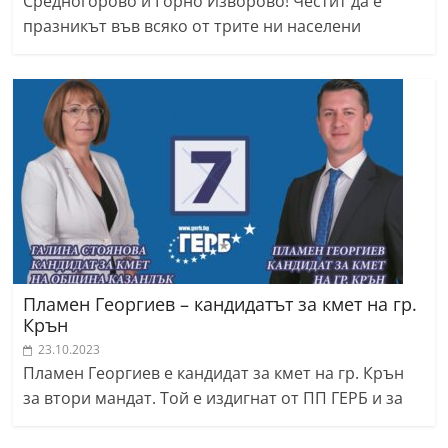
Средногорово и Горно Изворово! Честит да е
празникът във всяко от трите ни населени
Пламен Георгиев – кандидатът за кмет на гр.
Крън
23.10.2023
Пламен Георгиев е кандидат за кмет на гр. Крън
за втори мандат. Той е издигнат от ПП ГЕРБ и за