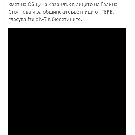
кмет на Община Казанлък в лицето на Галина
Стоянова и за общински съветници от ГЕРБ,
гласувайте с №7 в бюлетините.