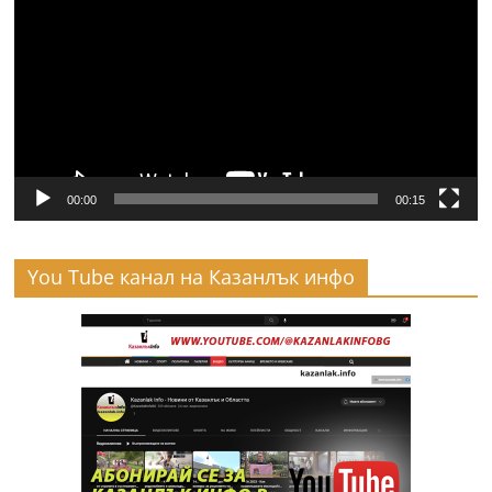
00:00
00:15
You Tube канал на Казанлък инфо