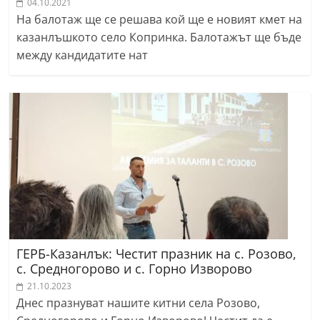
04.10.2021
На балотаж ще се решава кой ще е новият кмет на
казанлъшкото село Копринка. Балотажът ще бъде
между кандидатите нат
ГЕРБ-Казанлък: Честит празник на с. Розово,
с. Средногорово и с. Горно Изворово
21.10.2023
Днес празнуват нашите китни села Розово,