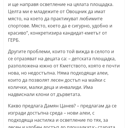
и ще направя осветление на цялата площадка.
a
Целта ми е младежите от Овощник да имат
k
място, на което да практикуват любимите
-
спортове. Място, което да е сигурно, удобно и
b
красиво“, конкретизира кандидат-кметът от
g
ГЕРБ.
.
Другите проблеми, които той вижда в селото и
i
се отразяват на децата са: – детската площадка,
n
разположена южно от Кметството, която е почти
f
нова, но недостъпна. Няма подходящи алеи,
o
които да позволят лесен достъп на майки с
,
колички, малки деца и инвалиди. Има
g
надвиснали клони от дърветата.
a
Какво предлага Дамян Цанев? – предлагам да се
l
изгради достъпна среда – нови алеи, с
l
подходяща настилка и осветление по тях, за
e
лесен и удобен достъп до площадката;- старата