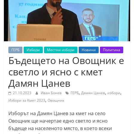
т
К
а
з
а
н
ГЕРБ
Избори
Местни избори
Новини
Политика
л
Бъдещето на Овощник е
ъ
светло и ясно с кмет
к
Дамян Цанев
и
о
,
,
,
21.10.2023
Иван Бонев
ГЕРБ
Дамян Цанев
избори
б
,
Избори за Кмет 2023
Овощник
л
Изборът на Дамян Цанев за кмет на село
а
Овощник ще начертае едно светло и ясно
с
бъдеще на населеното място, в което всеки
т