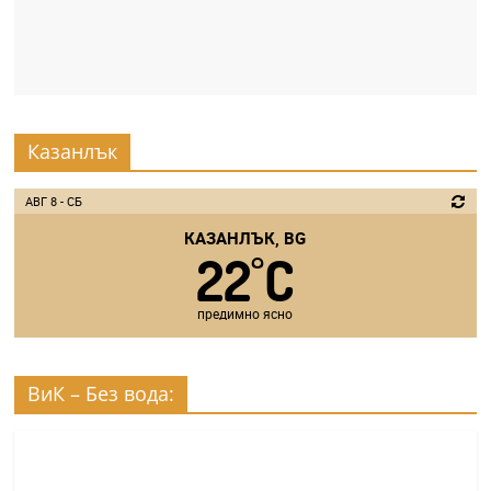
Казанлък
АВГ 8 - СБ
КАЗАНЛЪК, BG
22
C
°
предимно ясно
ВиК – Без вода: