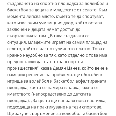
създаването на спортна площадка за волейбол и
n
баскетбол за децата и младежите от селото. Към
l
момента липсва място, където те да спортуват,
a
като изключим училищния двор, който остава
k
заключен и децата нямат достъп до
.
съоръженията там. „В така създалата се
i
ситуация, младежите играят на самия площад на
n
селото, който е част от уличното платно. Това е
крайно неудобно за тях, като отделно с това има
f
предпоставки да пътно-транспортни
o
произшествия“, казва Дамян Цанев, който вече е
,
намерил решение на проблема: ще обособи в
k
игрище за волейбол и баскетбол асфалтираната
a
площадка, която се намира в парка, южно от
z
кметството (непосредствено до детската
a
площадка). „За целта ще направя нова настилка,
n
подходяща на практикуване на тези спортове.
Ще закупя съоръжения за волейбол и баскетбол
l