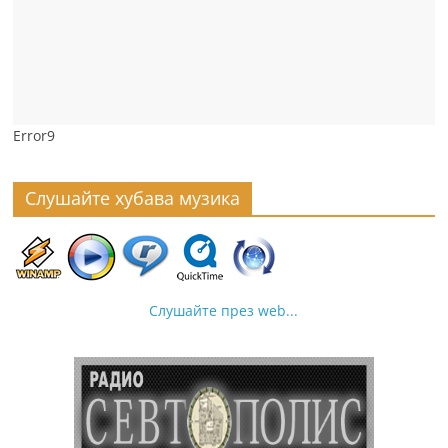
Error9
Слушайте хубава музика
Слушайте през web...