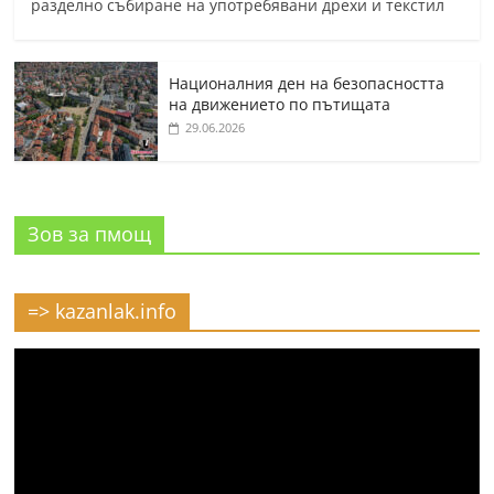
разделно събиране на употребявани дрехи и текстил
Националния ден на безопасността
на движението по пътищата
29.06.2026
Зов за пмощ
=> kazanlak.info
Видео