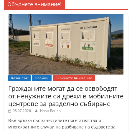
Обърнете внимание!
Казанлък
Новини
Обърнете внимание
Гражданите могат да се освободят
от ненужните си дрехи в мобилните
центрове за разделно събиране
08.07.2026
Иван Бонев
Във връзка със зачестилите посегателства и
многократните случаи на разбиване на съдовете за