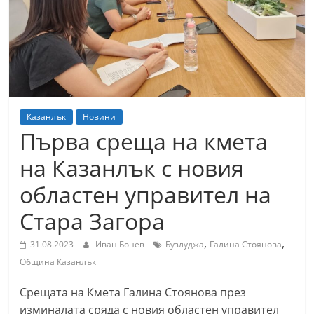
т
К
а
з
а
н
Казанлък
Новини
л
Първа среща на кмета
ъ
на Казанлък с новия
к
областен управител на
и
о
Стара Загора
б
,
,
31.08.2023
Иван Бонев
Бузлуджа
Галина Стоянова
л
Община Казанлък
а
с
Срещата на Кмета Галина Стоянова през
т
изминалата сряда с новия областен управител