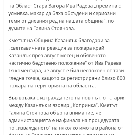
С
на Област Стара Загора Ива Радева „премина с
усмивка, макар да бяха обсъдени и сериозни
т
теми от дневния ред на нашата община“, по
а
думите на Галина Стоянова.
р
а
Кметът на Община Казанлък благодари за
З
„светкавичната реакция за пожара край
Казанлък през август месец и обявеното
а
частично бедствено положение“ от Ива Радева.
г
Тя коментира, че август е бил неспокоен от тази
о
гледна точка, защото са регистрирани близо 800
р
пожара на територията на областта.
а
Във връзка с изграждането на нов път, от стария
–
между Казанлък и язовир „Копринка“, Кметът
k
Галина Стоянова обърна внимание, че
a
администрацията е на финала на процедурата
z
по „изваждането“ на няколко имота в района от
a