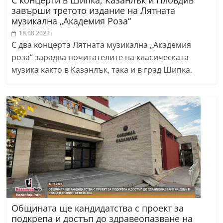
С концерти в Шипка, Казанлък и Пловдив
завърши третото издание на Лятната
музикална „Академия Роза“
18.08.2023
С два концерта Лятната музикална „Академия
роза“ зарадва почитателите на класическата
музика както в Казанлък, така и в град Шипка.
Общината ще кандидатства с проект за
подкрепа и достъп до здравеопазване на