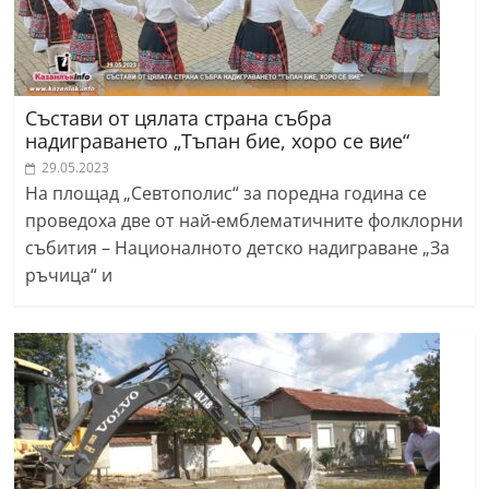
Състави от цялата страна събра
надиграването „Тъпан бие, хоро се вие“
29.05.2023
На площад „Севтополис“ за поредна година се
проведоха две от най-емблематичните фолклорни
събития – Националното детско надиграване „За
ръчица“ и