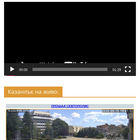
Видео
00:00
01:29
Казанлък на живо: