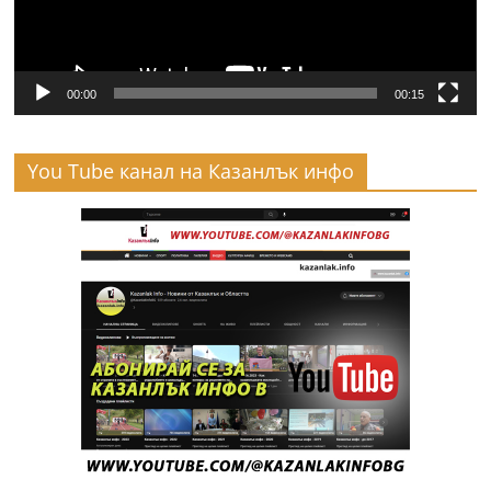
00:00
00:15
You Tube канал на Казанлък инфо