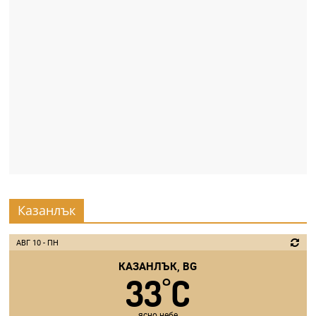
Казанлък
АВГ 10 - ПН
КАЗАНЛЪК, BG
33
C
°
ясно небе