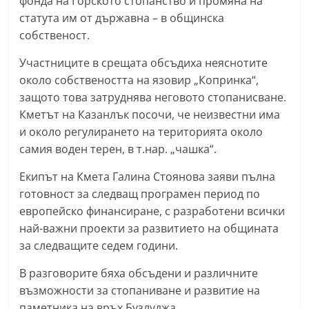
фонда на Горското стопанство и промяна на
n
статута им от държавна – в общинска
l
собственост.
a
Участниците в срещата обсъдиха неяснотите
k
около собствеността на язовир „Копринка“,
.
защото това затруднява неговото стопанисване.
i
Кметът на Казанлък посочи, че неизвестни има
n
и около регулирането на територията около
f
самия воден терен, в т.нар. „чашка“.
o
Екипът на Кмета Галина Стоянова заяви пълна
,
готовност за следващ програмен период по
k
европейско финансиране, с разработени всички
a
най-важни проекти за развитието на общината
z
за следващите седем години.
a
В разговорите бяха обсъдени и различните
n
възможности за стопаниване и развитие на
l
паметника на връх Бузлуджа.