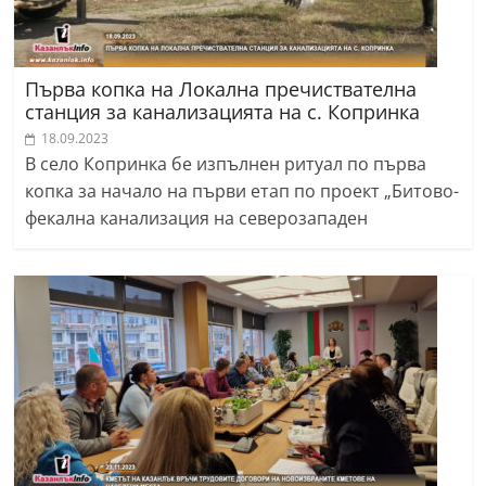
Първа копка на Локална пречиствателна
станция за канализацията на с. Копринка
18.09.2023
В село Копринка бе изпълнен ритуал по първа
копка за начало на първи етап по проект „Битово-
фекална канализация на северозападен