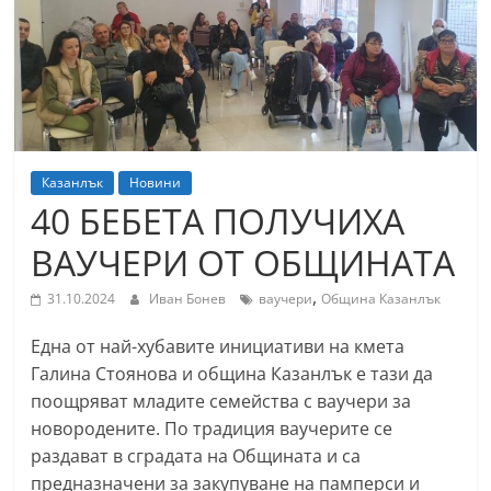
т
К
а
з
а
н
Казанлък
Новини
л
40 БЕБЕТА ПОЛУЧИХА
ъ
ВАУЧЕРИ ОТ ОБЩИНАТА
к
и
,
31.10.2024
Иван Бонев
ваучери
Община Казанлък
о
Една от най-хубавите инициативи на кмета
б
Галина Стоянова и община Казанлък е тази да
л
поощряват младите семейства с ваучери за
а
новородените. По традиция ваучерите се
с
раздават в сградата на Общината и са
т
предназначени за закупуване на памперси и