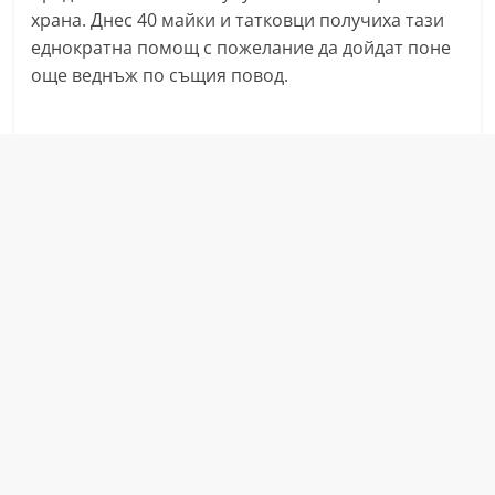
храна. Днес 40 майки и татковци получиха тази
С
еднократна помощ с пожелание да дойдат поне
т
още веднъж по същия повод.
а
р
а
З
а
г
о
р
а
–
k
a
z
a