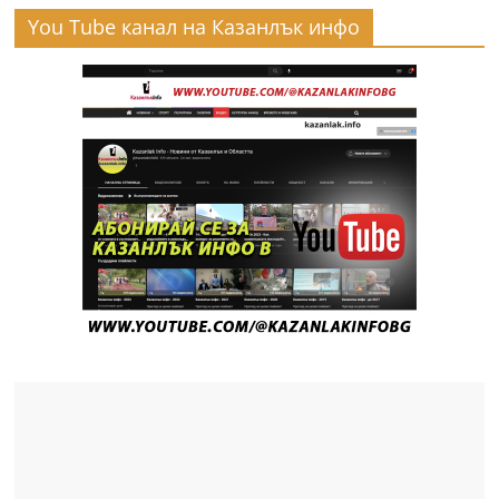
You Tube канал на Казанлък инфо