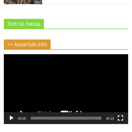
Зов за пмощ
=> kazanlak.info
Видео
00:00
00:15