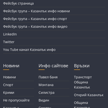
Фейсбук страница
Фейсбук група – Казанлък инфо новини
Фейсбук група – Казанлък инфо спорт
Фейсбук група – Казанлък инфо видео
LinkedIn
Twitter
You Tube канал Казналък инфо
Новини
Инфо сайтове
Връзки
Новини
Павел баня
Транспорт
Община
Спорт
Монтана
Казанлък
Крими
Силистра
Открий Казанлък
Не пропускайте
Видин
Община
Казанлък
Казанлък
Смолян