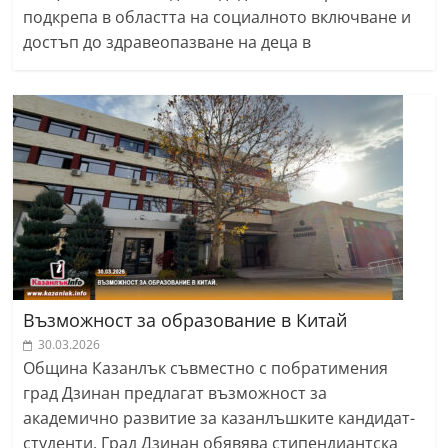
подкрепа в областта на социалното включване и
r
достъп до здравеопазване на деца в
y
-
k
a
z
a
n
l
a
k
Възможност за образование в Китай
.
30.03.2026
c
Община Казанлък съвместно с побратимения
o
град Дзинан предлагат възможност за
m
академично развитие за казанлъшките кандидат-
студенти. Град Дзинан обявява стипендиантска