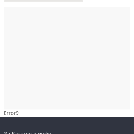
Error9
За Казанлък инфо