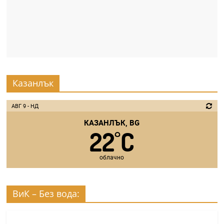
Казанлък
АВГ 9 - НД
КАЗАНЛЪК, BG
22
C
°
облачно
ВиК – Без вода: