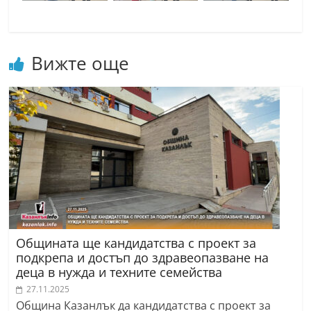
a
k
-
Вижте още
b
g
.
i
n
f
o
,
g
Общината ще кандидатства с проект за
a
подкрепа и достъп до здравеопазване на
l
деца в нужда и техните семейства
l
27.11.2025
e
Община Казанлък да кандидатства с проект за