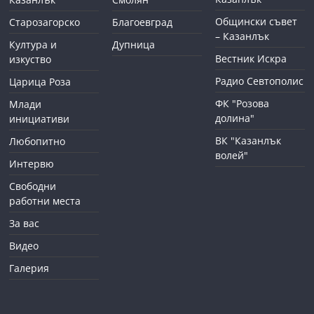
Общински съвет
Старозагорско
Благоевград
– Казанлък
Култура и
Дупница
Вестник Искра
изкуство
Радио Севтополис
Царица Роза
ФК "Розова
Млади
долина"
инициативи
ВК "Казанлък
Любопитно
волей"
Интервю
Свободни
работни места
За вас
Видео
Галерия