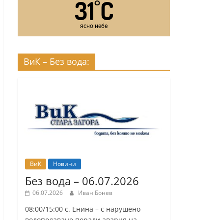
31
C
°
ясно небе
ВиК – Без вода:
ВиК
Новини
Без вода – 06.07.2026
06.07.2026
Иван Бонев
08:00/15:00 с. Енина – с нарушено
водоподаване поради авария на