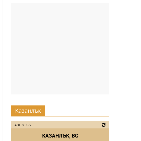
Казанлък
АВГ 8 - СБ
КАЗАНЛЪК, BG