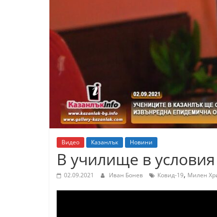
К
а
з
а
н
л
ъ
к
и
о
Видео
Казанлък
Новини
б
В училище в условия
л
,
а
02.09.2021
Иван Бонев
Ковид-19
Милен Хр
с
т
С