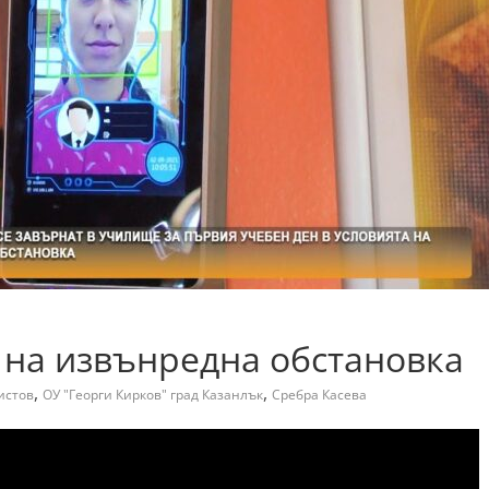
 на извънредна обстановка
,
,
истов
ОУ "Георги Кирков" град Казанлък
Сребра Касева