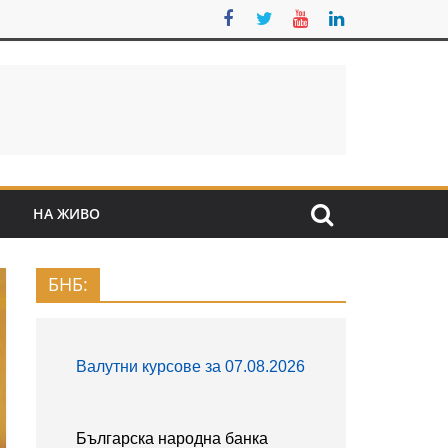
S
НА ЖИВО
БНБ: