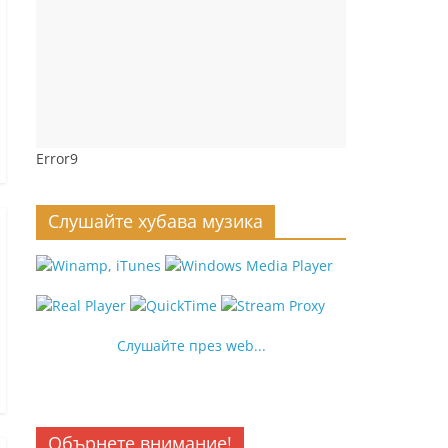
Error9
Слушайте хубава музика
Слушайте през web...
Обърнете внимание!