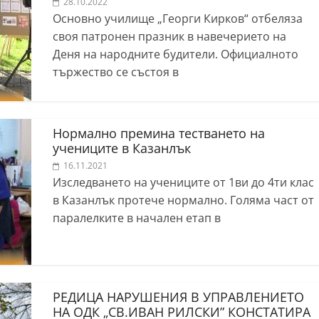
28.10.2022
Основно училище „Георги Кирков“ отбеляза
своя патронен празник в навечерието на
Деня на народните будители. Официалното
тържество се състоя в
Нормално премина тестването на
учениците в Казанлък
16.11.2021
Изследването на учениците от 1ви до 4ти клас
в Казанлък протече нормално. Голяма част от
паралелките в начален етап в
РЕДИЦА НАРУШЕНИЯ В УПРАВЛЕНИЕТО
НА ОДК „СВ.ИВАН РИЛСКИ” КОНСТАТИРА