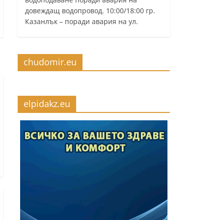
довеждащ водопровод. 10:00/18:00 гр.
Казанлък – поради авария на ул.
chudomir.eu
elpidakz.eu