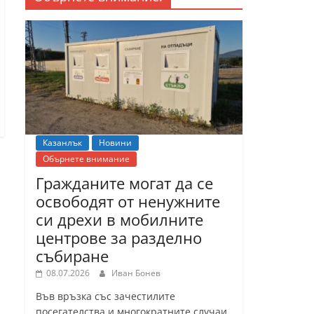
Казанлък
Новини
Обърнете внимание
Гражданите могат да се
освободят от ненужните
си дрехи в мобилните
центрове за разделно
събиране
08.07.2026
Иван Бонев
Във връзка със зачестилите
посегателства и многократните случаи