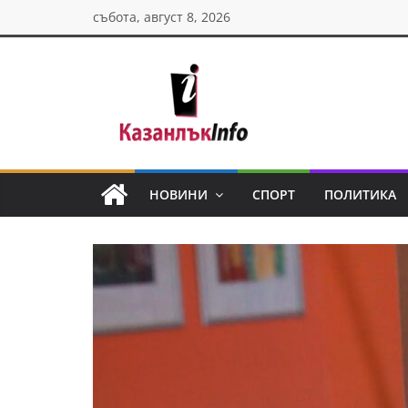
Skip
събота, август 8, 2026
to
content
Казанлък
инфо
НОВИНИ
СПОРТ
ПОЛИТИКА
Н
о
в
и
н
и
о
т