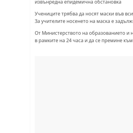
извънредна епидемична обстановка
l
Учениците трябва да носят маски във вси
a
За учителите носенето на маска е задълж
k
.
От Министерството на образованието и н
в рамките на 24 часа и да се премине къ
i
n
f
o
,
k
a
z
a
n
l
a