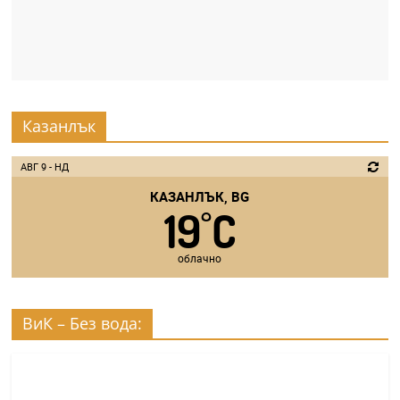
Казанлък
АВГ 9 - НД
КАЗАНЛЪК, BG
19
C
°
облачно
ВиК – Без вода: