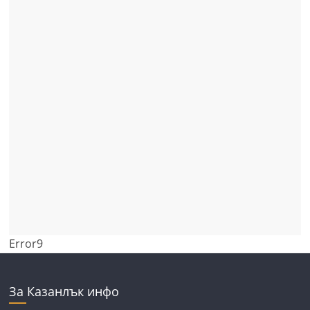
Error9
За Казанлък инфо