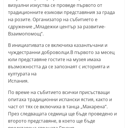
визуални изкуства се проведе първото от
n
традиционните езикови представяния за града
l
на розите. Организатор на събитието е
a
сдружение „Младежки център за развитие-
k
Взаимопомощ“.
.
В инициативата се включиха казанлъчани и
i
чуждестранни доброволци.В първото за месец
n
юли представяне гостите на музея имаха
f
възможността да се запознаят с историята и
o
културата на
,
Испания.
k
По време на събитието всички присъстващи
a
опитаха традиционни испански ястия, както и
z
част от тях се включиха в танца „Макарена“.
a
През следващата седмица ще бъде проведено и
n
второто представяне, в което ще бъде
l