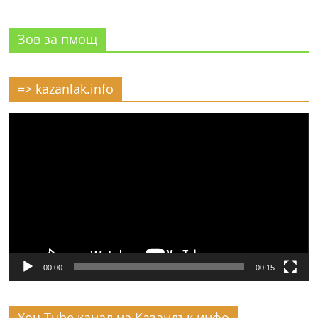
Зов за пмощ
=> kazanlak.info
Видео
00:00
00:15
You Tube канал на Казанлък инфо