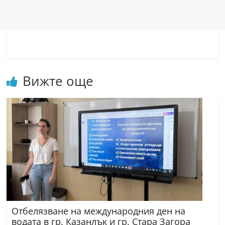
r
y
-
k
a
Вижте още
z
a
n
l
a
k
.
c
o
m
Отбелязване на международния ден на
водата в гр. Казанлък и гр. Стара Загора