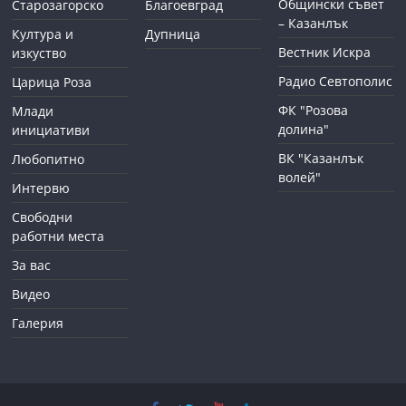
Общински съвет
Старозагорско
Благоевград
– Казанлък
Култура и
Дупница
Вестник Искра
изкуство
Радио Севтополис
Царица Роза
ФК "Розова
Млади
долина"
инициативи
ВК "Казанлък
Любопитно
волей"
Интервю
Свободни
работни места
За вас
Видео
Галерия