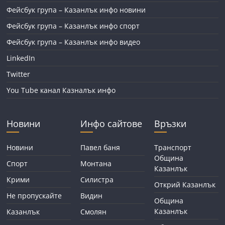
Фейсбук група – Казанлък инфо новини
Фейсбук група – Казанлък инфо спорт
Фейсбук група – Казанлък инфо видео
LinkedIn
Twitter
You Tube канал Казналък инфо
Новини
Инфо сайтове
Връзки
Новини
Павел баня
Транспорт
Община
Спорт
Монтана
Казанлък
Крими
Силистра
Открий Казанлък
Не пропускайте
Видин
Община
Казанлък
Казанлък
Смолян