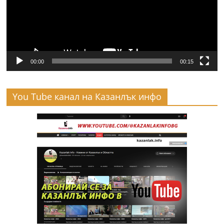
00:00
00:15
You Tube канал на Казанлък инфо