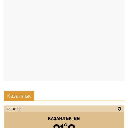
Казанлък
АВГ 8 - СБ
КАЗАНЛЪК, BG
°