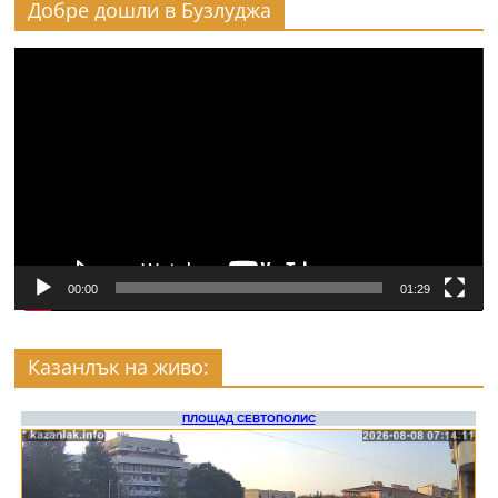
Добре дошли в Бузлуджа
Видео
00:00
01:29
Казанлък на живо: