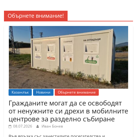
Обърнете внимание!
Казанлък
Новини
Обърнете внимание
Гражданите могат да се освободят
от ненужните си дрехи в мобилните
центрове за разделно събиране
08.07.2026
Иван Бонев
Във връзка със зачестилите посегателства и