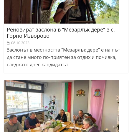
Реновират заслона в “Мезарлък дере” в с.
Горно Изворово
08.10.2023
Заслонът в местността “Мезарлък дере” е на път
да стане много по-приятен за отдих и почивка,
след като днес кандидатът