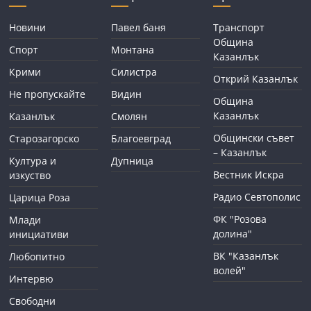
Новини
Павел баня
Транспорт
Община
Спорт
Монтана
Казанлък
Крими
Силистра
Открий Казанлък
Не пропускайте
Видин
Община
Казанлък
Казанлък
Смолян
Общински съвет
Старозагорско
Благоевград
– Казанлък
Култура и
Дупница
Вестник Искра
изкуство
Радио Севтополис
Царица Роза
ФК "Розова
Млади
долина"
инициативи
ВК "Казанлък
Любопитно
волей"
Интервю
Свободни