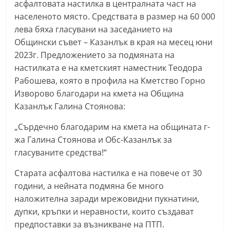
асфалтовата настилка в централната част на
С
населеното място. Средствата в размер на 60 000
т
лева бяха гласувани на заседанието на
а
Общински съвет – Казанлък в края на месец юни
р
2023г. Предложението за подмяната на
а
настилката е на кметският наместник Теодора
Рабошева, която в профила на Кметство Горно
З
Изворово благодари на кмета на Община
а
Казанлък Галина Стоянова:
г
о
„Сърдечно благодарим на кмета на общината г-
р
жа Галина Стоянова и Обс-Казанлък за
гласуваните средства!“
а
–
Старата асфалтова настилка е на повече от 30
k
години, а нейната подмяна бе много
a
наложителна заради мрежовидни пукнатини,
z
дупки, кръпки и неравности, които създават
предпоставки за възникване на ПТП.
a