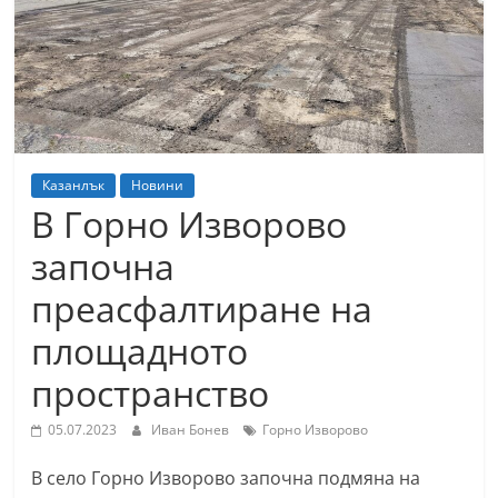
т
К
а
з
а
н
Казанлък
Новини
л
В Горно Изворово
ъ
започна
к
преасфалтиране на
и
о
площадното
б
пространство
л
а
05.07.2023
Иван Бонев
Горно Изворово
с
В село Горно Изворово започна подмяна на
т