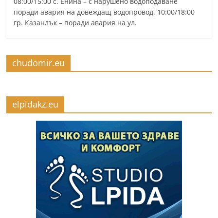
08:00/15:00 с. Енина – с нарушено водоподаване
поради авария на довеждащ водопровод. 10:00/18:00
гр. Казанлък – поради авария на ул.
chudomir.eu
elpidakz.eu