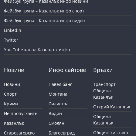
Фейсбук група – Казанлък инфо новини
Фейсбук група – Казанлък инфо спорт
Фейсбук група – Казанлък инфо видео
LinkedIn
Twitter
You Tube канал Казналък инфо
Новини
Инфо сайтове
Връзки
Новини
Павел баня
Транспорт
Община
Спорт
Монтана
Казанлък
Крими
Силистра
Открий Казанлък
Не пропускайте
Видин
Община
Казанлък
Казанлък
Смолян
Общински съвет
Старозагорско
Благоевград