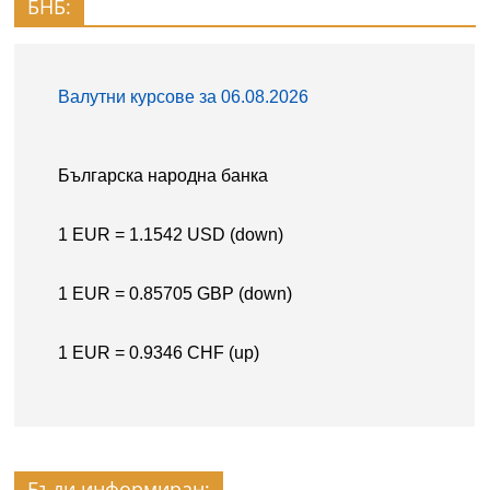
БНБ:
Бъди информиран: