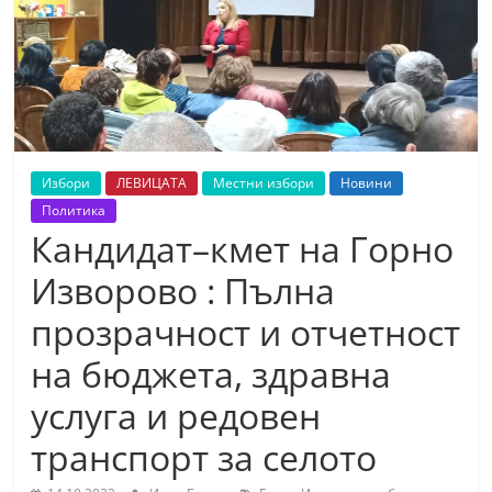
т
К
а
з
а
н
Избори
ЛЕВИЦАТА
Местни избори
Новини
л
Политика
ъ
Кандидат–кмет на Горно
к
Изворово : Пълна
и
прозрачност и отчетност
о
б
на бюджета, здравна
л
услуга и редовен
а
транспорт за селото
с
т