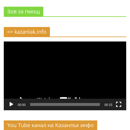
Зов за пмощ
=> kazanlak.info
Видео
00:00
00:15
You Tube канал на Казанлък инфо