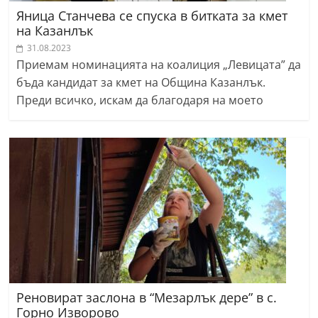
Яница Станчева се спуска в битката за кмет
на Казанлък
31.08.2023
Приемам номинацията на коалиция „Левицата” да
бъда кандидат за кмет на Община Казанлък.
Преди всичко, искам да благодаря на моето
Реновират заслона в “Мезарлък дере” в с.
Горно Изворово