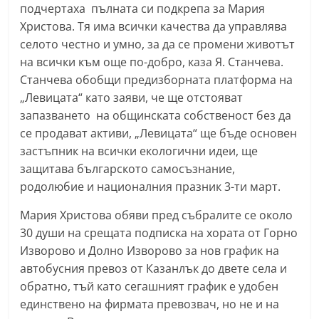
подчертаха пълната си подкрепа за Мария
n
Христова. Тя има всички качества да управлява
l
селото честно и умно, за да се промени животът
a
на всички към още по-добро, каза Я. Станчева.
k
Станчева обобщи предизборната платформа на
.
„Левицата“ като заяви, че ще отстояват
i
запазването на общинската собственост без да
n
се продават активи, „Левицата“ ще бъде основен
застъпник на всички екологични идеи, ще
f
защитава българското самосъзнание,
o
родолюбие и националния празник 3-ти март.
,
k
Мария Христова обяви пред събралите се около
a
30 души на срещата подписка на хората от Горно
Изворово и Долно Изворово за нов график на
z
автобусния превоз от Казанлък до двете села и
a
обратно, тъй като сегашният график е удобен
n
единствено на фирмата превозвач, но не и на
l