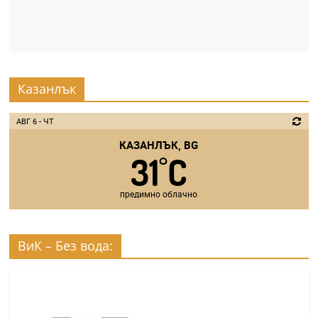
Казанлък
АВГ 6 - ЧТ
КАЗАНЛЪК, BG
31
C
°
предимно облачно
ВиК – Без вода: