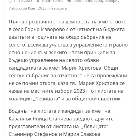
,
,
14.10.2023
Иван Бонев
Горно Изворово
избори
С
,
Избори за Кмет 2023
Левицата
т
Пълна прозрачност на дейността на кметството
а
в село Горно Изворово с отчетност на бюджета
р
два пъти в годината на общо събрание на
а
селото, всеки да участва в управлението и равно
З
отношение към всекиго – тези принципи за
а
бъдещо управление на селото обяви
г
кандидатката за кмет Мария Христова. Общи
о
селски събрания за отчетност не са провеждани
не се помни откога, каза тя. Мария Христова се
р
явява на местните избори 2023 г. от листата на
а
коалиция „Левицата“ и за общински съветник.
–
k
Водачът на листата и кандидат за кмет на
a
Казанлък Яница Станчева заедно с другите
представители от листата на „Левицата“
z
Станимир Стефанов и Мария Славова
a