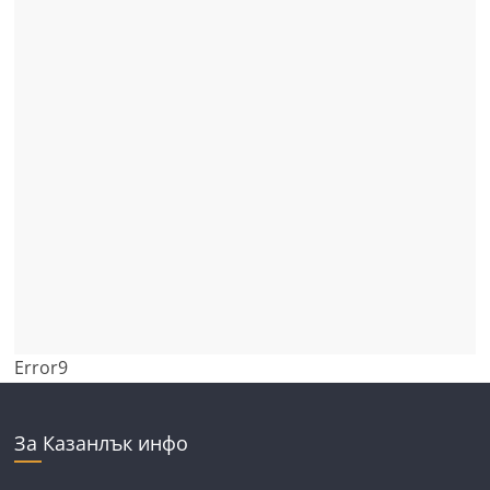
Error9
За Казанлък инфо