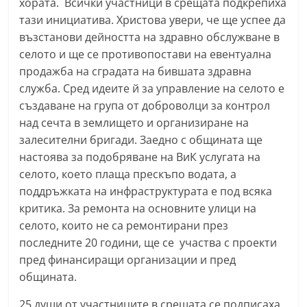
хората. Всички участници в срещата подкрепиха
a
тази инициатива. Христова увери, че ще успее да
k
възстанови дейността на здравно обслужване в
-
селото и ще се противопостави на евентуална
b
продажба на сградата на бившата здравна
служба. Сред идеите й за управление на селото е
g
създаване на група от доброволци за контрол
.
над сечта в землището и организиране на
i
залесителни бригади. Заедно с общината ще
n
настоява за подобряване на ВиК услугата на
f
селото, което плаща прескъпо водата, а
o
поддръжката на инфраструктурата е под всяка
,
критика. За ремонта на основните улици на
g
селото, които не са ремонтирани през
последните 20 години, ще се участва с проекти
a
пред финансиращи организации и пред
l
общината.
l
e
25 души от участниците в срещата се подписаха