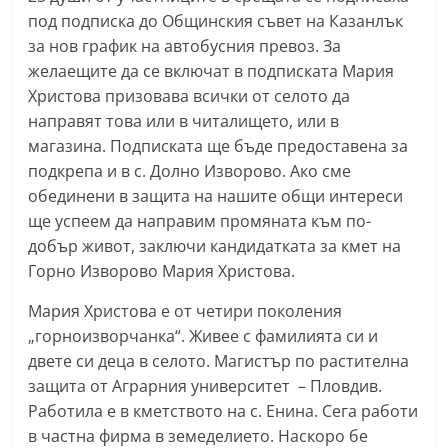
r
под подписка до Общинския съвет на Казанлък
за нов график на автобусния превоз. За
y
желаещите да се включат в подписката Мария
-
Христова призовава всички от селото да
k
направят това или в читалището, или в
a
магазина. Подписката ще бъде предоставена за
z
подкрепа и в с. Долно Изворово. Ако сме
a
обединени в защита на нашите общи интереси
n
ще успеем да направим промяната към по-
l
добър живот, заключи кандидатката за кмет на
a
Горно Изворово Мария Христова.
k
Мария Христова е от четири поколения
.
„горноизворчанка“. Живее с фамилията си и
c
двете си деца в селото. Магистър по растителна
o
защита от Аграрния университет – Пловдив.
m
Работила е в кметството на с. Енина. Сега работи
в частна фирма в земеделието. Наскоро бе