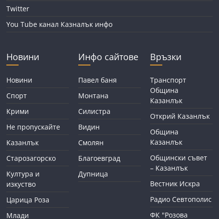
Twitter
You Tube канал Казналък инфо
Новини
Инфо сайтове
Връзки
Новини
Павел баня
Транспорт
Община
Спорт
Монтана
Казанлък
Крими
Силистра
Открий Казанлък
Не пропускайте
Видин
Община
Казанлък
Казанлък
Смолян
Общински съвет
Старозагорско
Благоевград
– Казанлък
Култура и
Дупница
Вестник Искра
изкуство
Радио Севтополис
Царица Роза
ФК "Розова
Млади