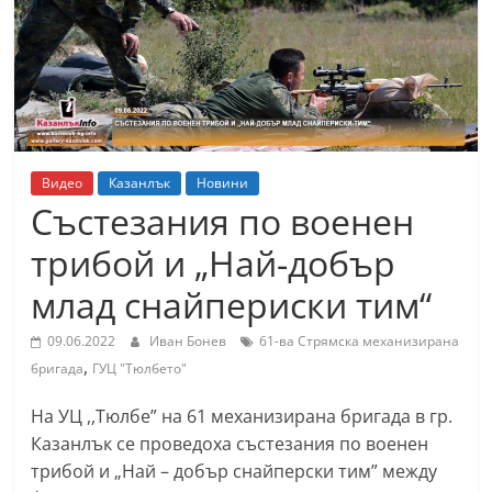
т
К
а
з
а
н
Видео
Казанлък
Новини
л
Състезания по военен
ъ
трибой и „Най-добър
к
млад снайпериски тим“
и
о
09.06.2022
Иван Бонев
61-ва Стрямска механизирана
б
,
бригада
ГУЦ "Тюлбето"
л
На УЦ ,,Tюлбе” на 61 механизирана бригада в гр.
а
Казанлък се проведоха състезания по военен
с
трибой и „Най – добър снайперски тим” между
т