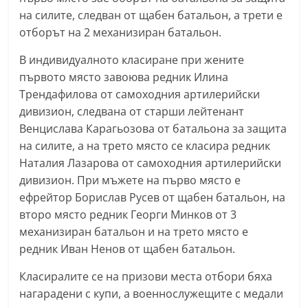
a
на силите, следван от щабен батальон, а трети е
k
отборът на 2 механизиран батальон.
-
В индивидуалното класиране при жените
b
първото място завоюва редник Илина
g
Трендафилова от самоходния артилерийски
.
дивизион, следвана от старши лейтенант
i
Венцислава Карагьозова от батальона за защита
на силите, а на трето място се класира редник
n
Наталия Лазарова от самоходния артилерийски
f
дивизион. При мъжете на първо място е
o
ефрейтор Борислав Русев от щабен батальон, на
,
второ място редник Георги Минков от 3
g
механизиран батальон и на трето място е
a
редник Иван Ненов от щабен батальон.
l
Класиралите се на призови места отбори бяха
l
нагарадени с купи, а военнослужещите с медали
e