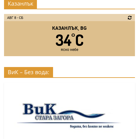
Казанлък
АВГ 8 - СБ
КАЗАНЛЪК, BG
34
C
°
ясно небе
ВиК – Без вода: