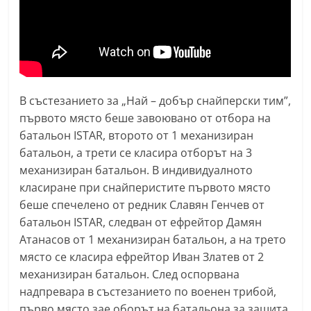
n
l
a
k
.
В състезанието за „Най – добър снайперски тим”,
i
първото място беше завоювано от отбора на
n
батальон ISTAR, второто от 1 механизиран
f
батальон, а трети се класира отборът на 3
o
механизиран батальон. В индивидуалното
класиране при снайперистите първото място
,
беше спечелено от редник Славян Генчев от
k
батальон ISTAR, следван от ефрейтор Дамян
a
Атанасов от 1 механизиран батальон, а на трето
z
място се класира ефрейтор Иван Златев от 2
a
механизиран батальон. След оспорвана
n
надпревара в състезанието по военен трибой,
l
първо място зае оборът на батальона за защита