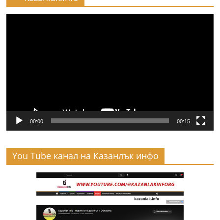
Видео
00:00
00:15
You Tube канал на Казанлък инфо