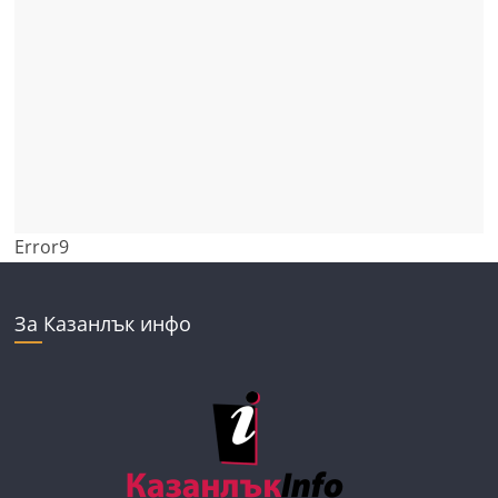
Error9
За Казанлък инфо