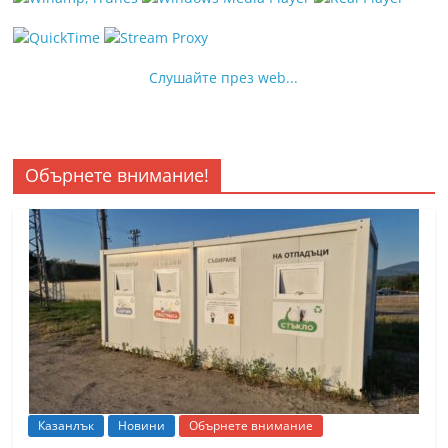
Слушайте през web...
Обърнете внимание!
Казанлък
Новини
Обърнете внимание