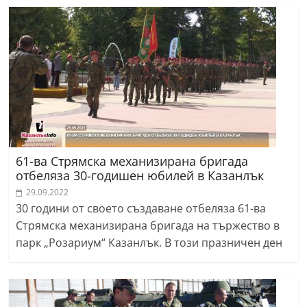
61-ва Стрямска механизирана бригада
отбеляза 30-годишен юбилей в Казанлък
29.09.2022
30 години от своето създаване отбеляза 61-ва
Стрямска механизирана бригада на тържество в
парк „Розариум“ Казанлък. В този празничен ден