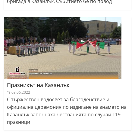
бригада в Казанлък. Събитието бе по повод
Празникът на Казанлък
03.06.2022
С тържествен водосвет за благоденствие и
официална церемония по издигане на знамето на
Казанлък започнаха честванията по случай 119
празници