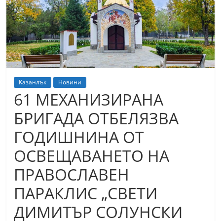
т
К
а
з
а
н
Казанлък
Новини
л
61 МЕХАНИЗИРАНА
ъ
БРИГАДА ОТБЕЛЯЗВА
к
ГОДИШНИНА ОТ
и
о
ОСВЕЩАВАНЕТО НА
б
ПРАВОСЛАВЕН
л
ПАРАКЛИС „СВЕТИ
а
с
ДИМИТЪР СОЛУНСКИ
т