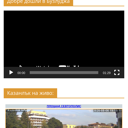
Добре дошли в Бузлуджа
Видео
00:00
01:29
Казанлък на живо: