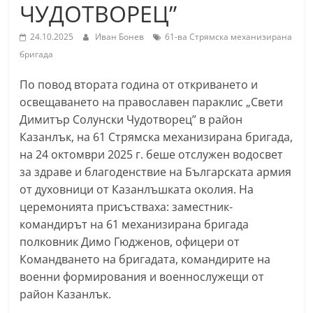
ЧУДОТВОРЕЦ”
С
т
24.10.2025
Иван Бонев
61-ва Стрямска механизирана
а
бригада
р
По повод втората година от откриването и
а
освещаването на православен параклис „Свети
З
Димитър Солунски Чудотворец” в район
а
Казанлък, на 61 Стрямска механизирана бригада,
г
на 24 октомври 2025 г. беше отслужен водосвет
о
за здраве и благоденствие на Българската армия
р
от духовници от Казанлъшката околия. На
церемонията присъстваха: заместник-
а
командирът на 61 механизирана бригада
–
полковник Димо Гюдженов, офицери от
k
Командването на бригадата, командирите на
a
военни формирования и военнослужещи от
z
район Казанлък.
a