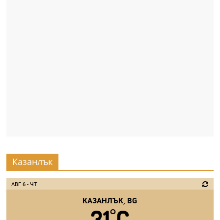
Казанлък
АВГ 6 - ЧТ
КАЗАНЛЪК, BG
31
C
°