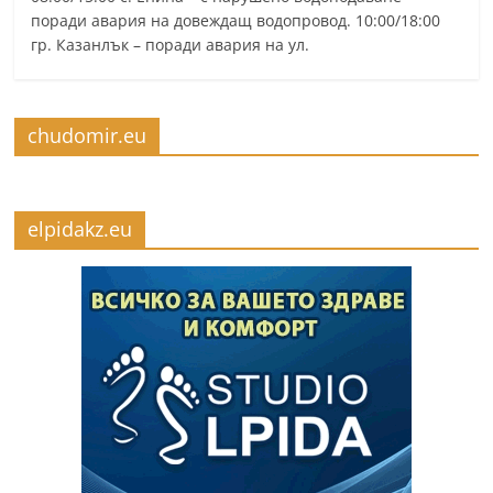
поради авария на довеждащ водопровод. 10:00/18:00
гр. Казанлък – поради авария на ул.
chudomir.eu
elpidakz.eu