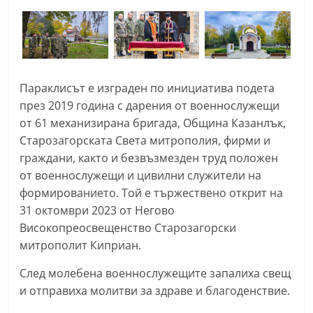
n
l
a
k
Параклисът е изграден по инициатива подета
.
през 2019 година с дарения от военнослужещи
i
от 61 механизирана бригада, Община Казанлък,
n
Старозагорската Света митрополия, фирми и
f
граждани, както и безвъзмезден труд положен
o
от военнослужещи и цивилни служители на
,
формированието. Той е тържествено открит на
k
31 октомври 2023 от Негово
Високопреосвещенство Старозагорски
a
митрополит Киприан.
z
a
След молебена военнослужещите запалиха свещ
n
и отправиха молитви за здраве и благоденствие.
l