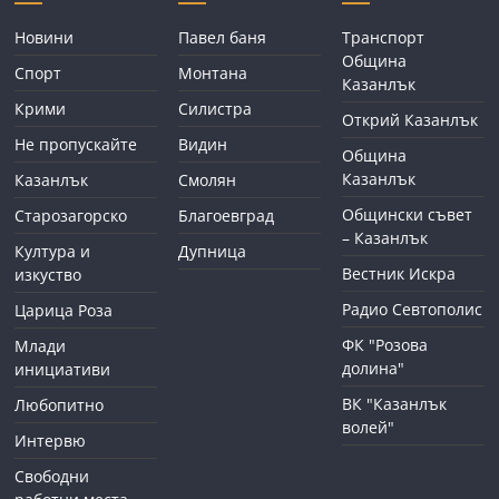
Новини
Павел баня
Транспорт
Община
Спорт
Монтана
Казанлък
Крими
Силистра
Открий Казанлък
Не пропускайте
Видин
Община
Казанлък
Казанлък
Смолян
Общински съвет
Старозагорско
Благоевград
– Казанлък
Култура и
Дупница
Вестник Искра
изкуство
Радио Севтополис
Царица Роза
ФК "Розова
Млади
долина"
инициативи
ВК "Казанлък
Любопитно
волей"
Интервю
Свободни