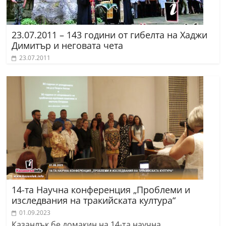
23.07.2011 – 143 години от гибелта на Хаджи
Димитър и неговата чета
23.07.2011
14-та Научна конференция „Проблеми и
изследвания на тракийската култура“
01.09.2023
Казанлък бе домакин на 14-та научна