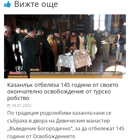
Вижте още
Казанлък отбеляза 145 години от своето
окончателно освобождение от турско
робство
08.01.2023
По традиция родолюбиви казанлъчани се
събраха в двора на Девическия манастир
„Въведение Богородично“, за да отбележат 145
години от Освобождението