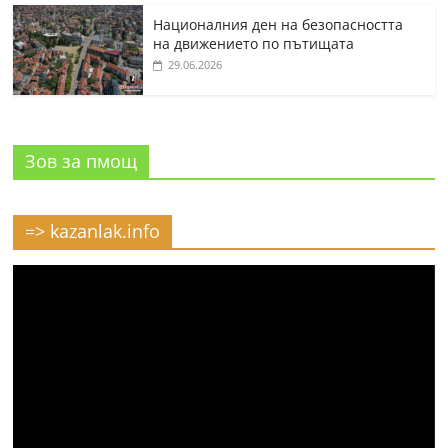
Националния ден на безопасността
на движението по пътищата
29.06.2026
Зов за пмощ
=> kazanlak.info
Видео