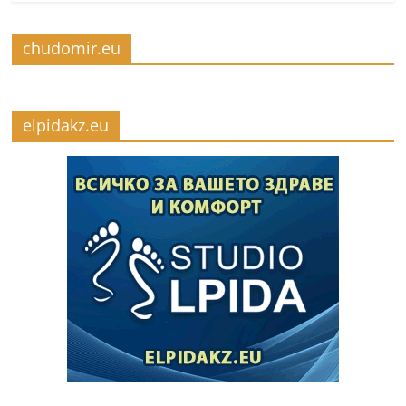
chudomir.eu
elpidakz.eu