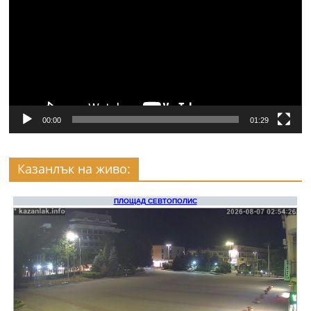
00:00
01:29
Казанлък на живо: