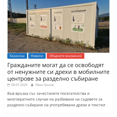
Казанлък
Новини
Обърнете внимание
Гражданите могат да се освободят
от ненужните си дрехи в мобилните
центрове за разделно събиране
08.07.2026
Иван Бонев
Във връзка със зачестилите посегателства и
многократните случаи на разбиване на съдовете за
разделно събиране на употребявани дрехи и текстил