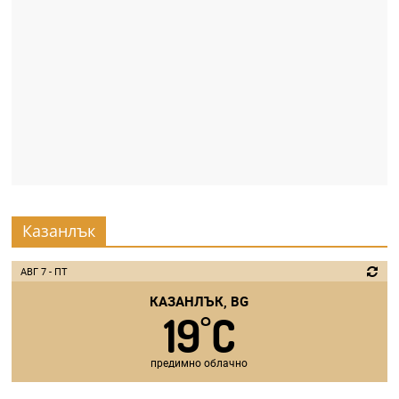
Казанлък
АВГ 7 - ПТ
КАЗАНЛЪК, BG
19
C
°
предимно облачно