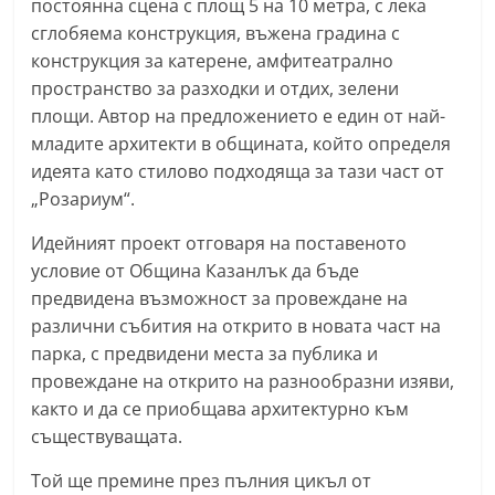
постоянна сцена с площ 5 на 10 метра, с лека
n
сглобяема конструкция, въжена градина с
l
конструкция за катерене, амфитеатрално
a
пространство за разходки и отдих, зелени
k
площи. Автор на предложението е един от най-
младите архитекти в общината, който определя
.
идеята като стилово подходяща за тази част от
i
„Розариум“.
n
f
Идейният проект отговаря на поставеното
o
условие от Община Казанлък да бъде
предвидена възможност за провеждане на
,
различни събития на открито в новата част на
k
парка, с предвидени места за публика и
a
провеждане на открито на разнообразни изяви,
z
както и да се приобщава архитектурно към
a
съществуващата.
n
Той ще премине през пълния цикъл от
l