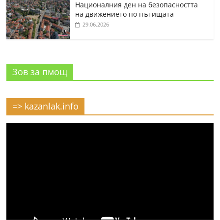
Националния ден на безопасността
на движението по пътищата
29.06.2026
Зов за пмощ
=> kazanlak.info
Видео