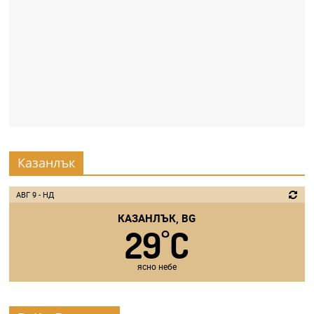
Казанлък
АВГ 9 - НД
КАЗАНЛЪК, BG
29
C
°
ясно небе