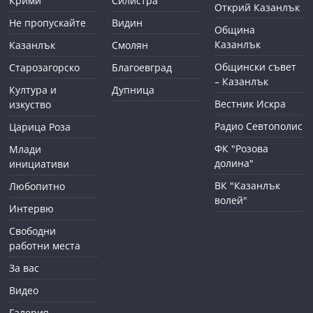
Крими
Силистра
Открий Казанлък
Не пропускайте
Видин
Община
Казанлък
Казанлък
Смолян
Общински съвет
Старозагорско
Благоевград
– Казанлък
Култура и
Дупница
Вестник Искра
изкуство
Радио Севтополис
Царица Роза
ФК "Розова
Млади
долина"
инициативи
ВК "Казанлък
Любопитно
волей"
Интервю
Свободни
работни места
За вас
Видео
Галерия