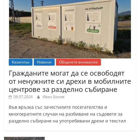
Казанлък
Новини
Обърнете внимание
Гражданите могат да се освободят
от ненужните си дрехи в мобилните
центрове за разделно събиране
08.07.2026
Иван Бонев
Във връзка със зачестилите посегателства и
многократните случаи на разбиване на съдовете за
разделно събиране на употребявани дрехи и текстил