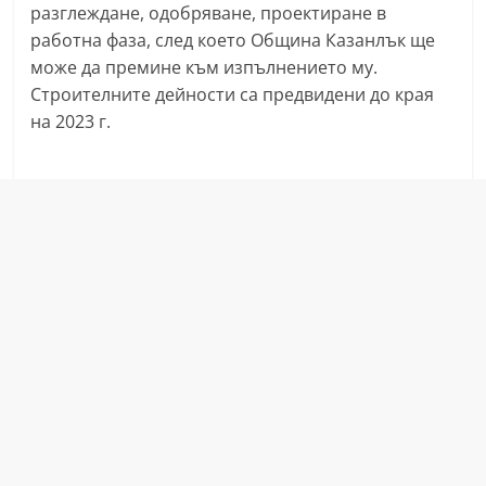
разглеждане, одобряване, проектиране в
a
работна фаза, след което Община Казанлък ще
k
може да премине към изпълнението му.
-
Строителните дейности са предвидени до края
b
на 2023 г.
g
.
i
n
f
o
,
g
a
l
l
e