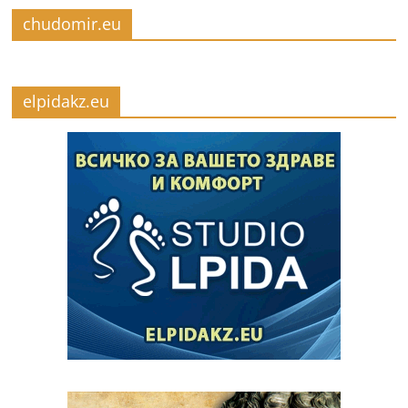
chudomir.eu
elpidakz.eu