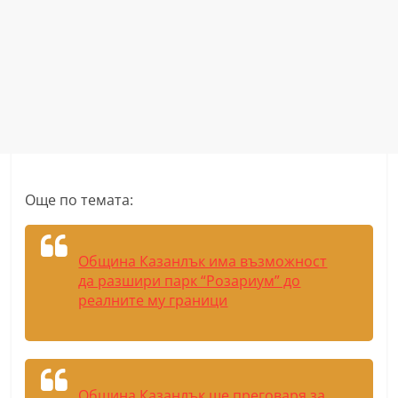
r
y
-
k
a
z
a
n
Още по темата:
l
a
Община Казанлък има възможност
k
да разшири парк “Розариум” до
.
реалните му граници
c
o
m
Община Казанлък ще преговаря за