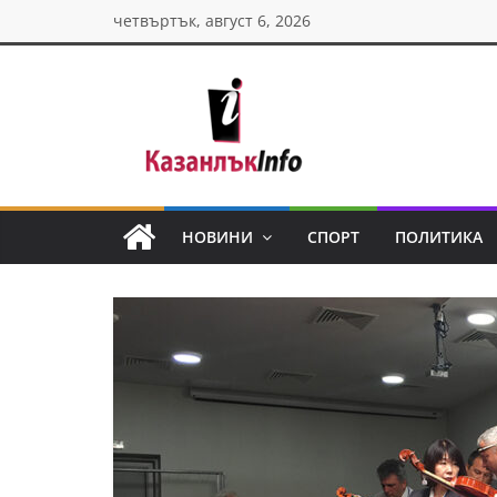
Skip
четвъртък, август 6, 2026
to
content
Казанлък
инфо
НОВИНИ
СПОРТ
ПОЛИТИКА
Н
о
в
и
н
и
о
т