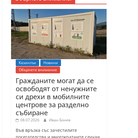
Казанлък
Новини
Обърнете внимание
Гражданите могат да се
освободят от ненужните
си дрехи в мобилните
центрове за разделно
събиране
08.07.2026
Иван Бонев
Във връзка със зачестилите
посегателства и многократните случаи