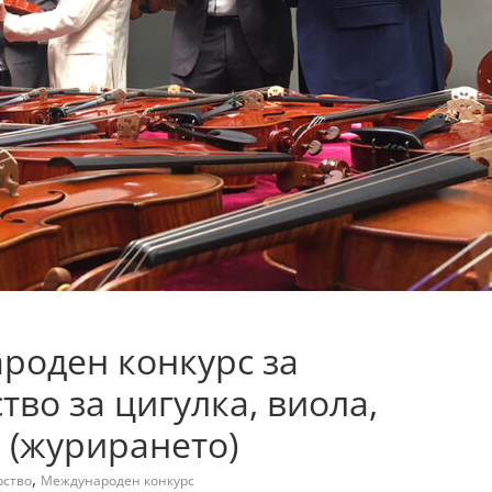
ароден конкурс за
во за цигулка, виола,
 (журирането)
,
рство
Международен конкурс