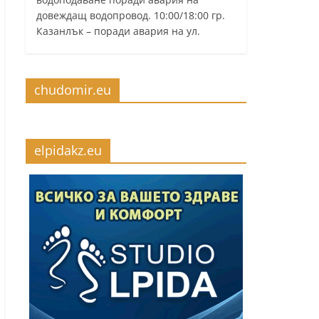
довеждащ водопровод. 10:00/18:00 гр.
Казанлък – поради авария на ул.
chudomir.eu
elpidakz.eu