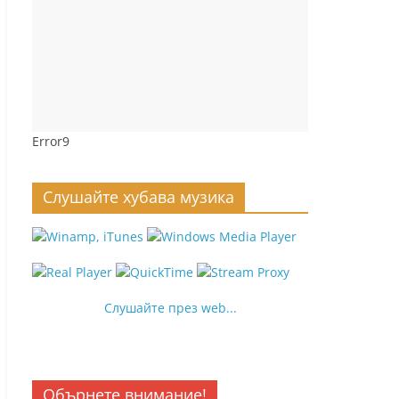
Error9
Слушайте хубава музика
Слушайте през web...
Обърнете внимание!