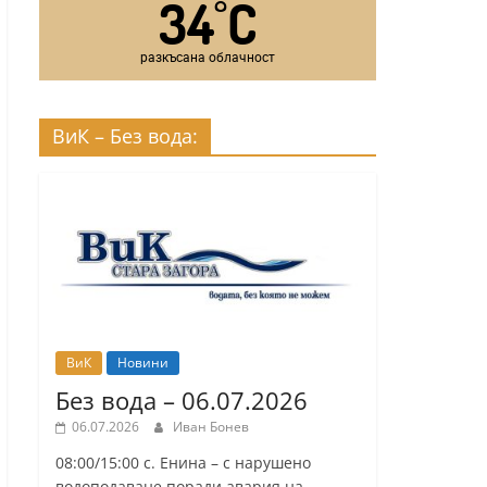
34
C
°
разкъсана облачност
ВиК – Без вода:
ВиК
Новини
Без вода – 06.07.2026
06.07.2026
Иван Бонев
08:00/15:00 с. Енина – с нарушено
водоподаване поради авария на