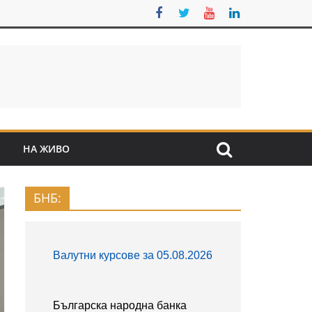
S
НА ЖИВО
БНБ: