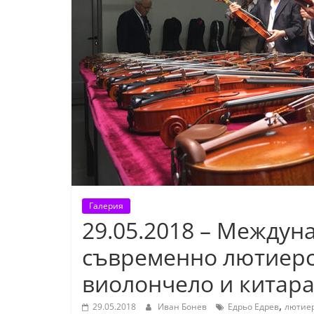
К
а
з
а
н
л
ъ
к
и
о
Галерия
б
29.05.2018 – Междун
л
съвременно лютиерст
а
с
виолончело и китара
т
,
29.05.2018
Иван Бонев
Едрьо Едрев
лютие
С