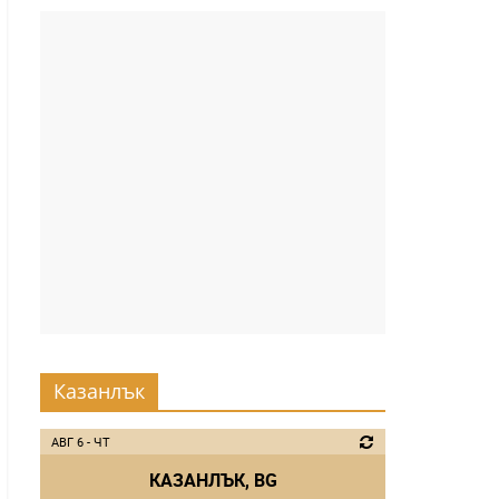
Казанлък
АВГ 6 - ЧТ
КАЗАНЛЪК, BG